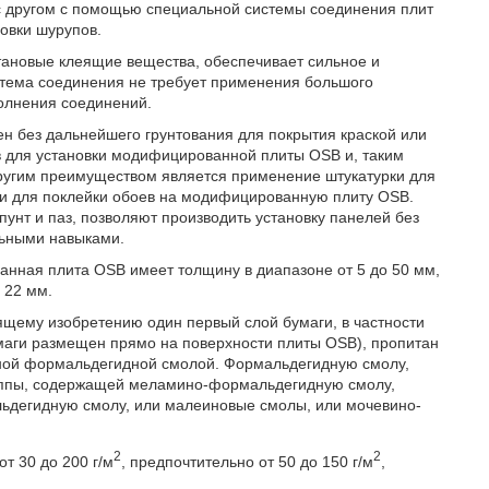
с другом с помощью специальной системы соединения плит
ловки шурупов.
тановые клеящие вещества, обеспечивает сильное и
тема соединения не требует применения большого
полнения соединений.
 без дальнейшего грунтования для покрытия краской или
в для установки модифицированной плиты OSB и, таким
ругим преимуществом является применение штукатурки для
и для поклейки обоев на модифицированную плиту OSB.
нт и паз, позволяют производить установку панелей без
льными навыками.
нная плита OSB имеет толщину в диапазоне от 5 до 50 мм,
 22 мм.
щему изобретению один первый слой бумаги, в частности
умаги размещен прямо на поверхности плиты OSB), пропитан
дной формальдегидной смолой. Формальдегидную смолу,
руппы, содержащей меламино-формальдегидную смолу,
дегидную смолу, или малеиновые смолы, или мочевино-
2
2
т 30 до 200 г/м
, предпочтительно от 50 до 150 г/м
,