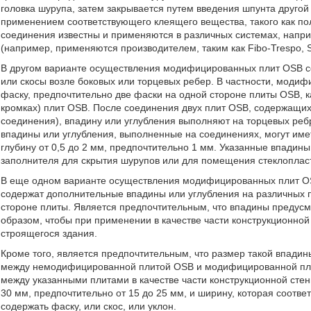
головка шурупа, затем закрывается путем введения шпунта другой
применением соответствующего клеящего вещества, такого как п
соединения известны и применяются в различных системах, напр
(например, применяются производителем, таким как Fibo-Trespo, S
В другом варианте осуществления модифицированных плит OSB с
или скосы возле боковых или торцевых ребер. В частности, мод
фаску, предпочтительно две фаски на одной стороне плиты OSB, 
кромках) плит OSB. После соединения двух плит OSB, содержащи
соединения), впадину или углубления выполняют на торцевых реб
впадины или углубления, выполненные на соединениях, могут иметь
глубину от 0,5 до 2 мм, предпочтительно 1 мм. Указанные впадин
заполнителя для скрытия шурупов или для помещения стеклопласт
В еще одном варианте осуществления модифицированных плит O
содержат дополнительные впадины или углубления на различных 
стороне плиты. Является предпочтительным, что впадины преду
образом, чтобы при применении в качестве части конструкционной
строящегося здания.
Кроме того, является предпочтительным, что размер такой впади
между немодифицированной плитой OSB и модифицированной пли
между указанными плитами в качестве части конструкционной стен
30 мм, предпочтительно от 15 до 25 мм, и ширину, которая соотв
содержать фаску, или скос, или уклон.