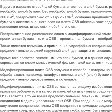
В другом варианте второй слой бумаги, в частности слой бумаги, 
необработанной бумаги. Вес необработанной бумаги, применяемой 
2
2
300 г/м
, предпочтительно от 50 до 250 г/м
, особенно предпочтите
бумаги в качестве внешнего слоя на плите OSB обеспечивают под
нанесение гипса, шпаклевки и обойного клея.
Предпочтительное размещение слоев в модифицированной плите 
пропитанная бумага – плита OSB – пропитанная бумага – необраб
Также является возможным применение гидрофобных соединений 
предпочтительно верхний наружный слой, для защиты от внешних 
Кроме того является возможным, что слои бумаги, и в данном случ
спрессован со слоем металлической фольги, такой как алюминиев
Модифицированная плита OSB получена в способе, в котором на
обрабатывают, например, шлифуют песком, и слой (слои) бумаги 
предпочтительно одновременно, и склеивают.
Модифицированные плиты OSB согласно настоящему изобретению 
прямыми ребрами или в качестве панелей со шпунтовым соедине
OSB является в то же время предпочтительным. Механизм шпунто
соединения модифицированных плит OSB. При соединении с мод
шпунтовое соединение, плиты OSB соединяют с помощью введения 
крепежное средство, такое как шуруп или скоба, может быть введе