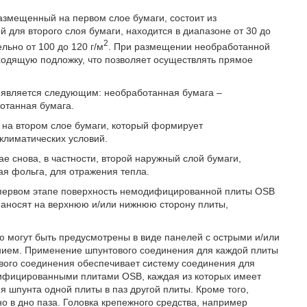
размещенный на первом слое бумаги, состоит из
для второго слоя бумаги, находится в диапазоне от 30 до
2
льно от 100 до 120 г/м
. При размещении необработанной
ходящую подложку, что позволяет осуществлять прямое
является следующим: необработанная бумага –
отанная бумага.
на втором слое бумаги, который формирует
климатических условий.
ае снова, в частности, второй наружный слой бумаги,
ая фольга, для отражения тепла.
 первом этапе поверхность немодифицированной плиты OSB
наносят на верхнюю и/или нижнюю сторону плиты,
могут быть предусмотрены в виде панелей с острыми и/или
нием. Применение шпунтового соединения для каждой плиты
вого соединения обеспечивает систему соединения для
ифицированными плитами OSB, каждая из которых имеет
шпунта одной плиты в паз другой плиты. Кроме того,
но в дно паза. Головка крепежного средства, например