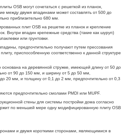
плиты OSB могут сочетаться с решеткой из планок,
ие между двумя впадинами может составлять от 500 до
ельно приблизительно 680 мм.
рованных плит OSB на решетке из планок и крепление
к. Внутри впадин крепежные средства (такие как шуруп)
паклевки или грунтовки.
падины, предпочтительно получают путем прессования
литу, приспособленную соответственно к данной структуре
основана на деревянной стружке, имеющей длину от 50 до
но от 90 до 150 мм, и ширину от 5 до 50 мм,
до 20 мм, и толщину от 0,1 до 2 мм, предпочтительно от 0,3
ляются предпочтительно смолами PMDI или MUPF.
рукционной стены для системы постройки дома согласно
держит по меньшей мере одну модифицированную плиту OSB
оронами и двумя короткими сторонами, являющимися в