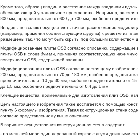
Кроме того, образец впадин и расстояние между впадинами вдоль 
обеспечивающей установочное пространство. Например, расстоян
800 мм, предпочтительно от 600 до 700 мм, особенно предпочтит
Впадины позволяют осуществлять точное расположение модифици
(например, применяя соответствующие шурупы) к решетке из плано
размещены так, что могут быть скрыты под большим количеством ш
Модифицированные плиты OSB согласно описанию, содержащие в
плиты OSB и слоев бумаги, применяя соответствующую нажимную п
поверхности OSB, содержащей впадины.
Модифицированная плита OSB согласно настоящему изобретению 
200 мм, предпочтительно от 70 до 180 мм, особенно предпочтитель
предпочтительно от 10 до 30 мм, особенно предпочтительно от 15 
до 1,5 мм, особенно предпочтительно от 0,4 до 1 мм.
Клеящие вещества, применяемые для изготовления плит OSB, яв
Цель настоящего изобретения также достигается с помощью конст
пункту 6 формулы изобретения. Такая конструкционная стена со
согласно представленному выше описанию.
В варианте осуществления конструкционная стена содержит
- по меньшей мере один деревянный каркас с двумя длинными ст