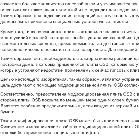
создается большое количество гипсовой пыли и увеличивается вр
гипсовых плит также является мягкой и не подходит для подвешив
Таким образом, для подвешивания декораций на такую панель шту
должны быть применены специальные установочные штифты.
Кроме того, гипсоволокнистые плиты как правило являются очень 
много усилий и знаний со стороны особы, устанавливающей их. Д
вспомогательные средства, применяемые только для гипсовых плит
нанесение гипсового покрытия на всю поверхность. Для операций
Таким образом, есть необходимость в альтернативном решении для
постройки дома, в которых применяются плиты OSB, которые могут
которые устраняют недостатки применяемых сейчас гипсовых плит
Целью настоящего изобретения, таким образом, является устране
цель достигают с помощью модифицированной плиты OSB согласн
Соответственно, предоставлена модифицированная плита OSB с ве
сторона плиты OSB покрыта по меньшей мере одним слоем бумаги
Является особенно предпочтительным, если каждая из верхней и
бумаги.
Такая модифицированная плита OSB может быть применена в каче
Физические и механические свойства модифицированной плиты OS
отделки без применения специальных штифтов.