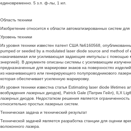
единовременно. 5 з.п. ф-лы, 1 ил.
Область техники
Изобретение относится к области автоматизированных систем для
Уровень техники
Из уровня техники известен патент США №6160568, опубликованный
pumped or seeded by a modulated laser diode source and method of
накачиваемая или усиливающая задающие импульсы с помощью м
энергией). В документе описаны системы с усиливающим излучен
предназначенные для маркировки знаков на поверхностях издели
из накачивающего или генерирующего полупроводникового лазерно
которая обеспечивает усиленную маркировку.
Из уровня техники известна статья Estimating laser diode lifetimes 
возбуждения лазерных диодов), Patrick Gale (Патрик Гейл), ILX Li
лазерных диодов. Недостатком решения является ограниченность
относительно простых лазерных систем.
Техническая задача и технический результат
Технической задачей является разработка станции для оценки вр
волоконного лазера.