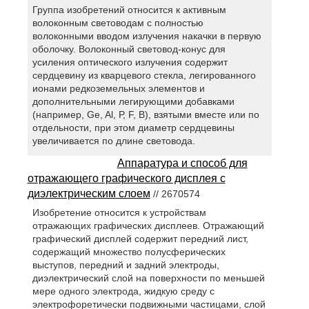
Группа изобретений относится к активным
волоконным световодам с полностью
волоконными вводом излучения накачки в первую
оболочку. Волоконный световод-конус для
усиления оптического излучения содержит
сердцевину из кварцевого стекла, легированного
ионами редкоземельных элементов и
дополнительными легирующими добавками
(например, Ge, Al, Р, F, В), взятыми вместе или по
отдельности, при этом диаметр сердцевины
увеличивается по длине световода.
Аппаратура и способ для
отражающего графического дисплея с
диэлектрическим слоем
// 2670574
Изобретение относится к устройствам
отражающих графических дисплеев. Отражающий
графический дисплей содержит передний лист,
содержащий множество полусферических
выступов, передний и задний электроды,
диэлектрический слой на поверхности по меньшей
мере одного электрода, жидкую среду с
электрофоретически подвижными частицами, слой