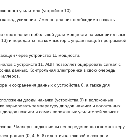
оконного усилителя (устройств 10).
 каскад усиления. Именно для них необходимо создать
для ответвления небольшой доли мощности на измерительные
о 13) и передается на компьютер с управляющей программой
тающей через устройство 11 мощности.
налов с устройств 11. АЦП позволяет оцифровать сигнал с
ссива данных. Контрольная электроника в свою очередь
чиллеров.
ра и сохранения данных с устройства 0, а также для
сположены диоды накачки (устройства 9) и волоконные
же варьировать температуру диодов накачки и волоконных
ы диодов накачки и самих волоконных усилителей зависит
азера. Чиллеры подключены непосредственно к компьютеру.
ектроника (0, 4, 5, 8) идентична таковой в лазере и