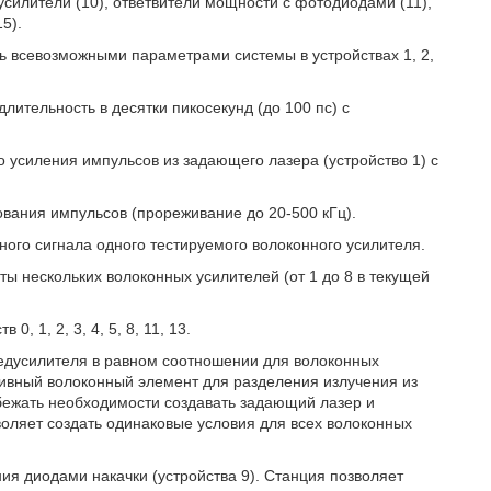
 усилители (10), ответвители мощности с фотодиодами (11),
5).
ь всевозможными параметрами системы в устройствах 1, 2,
лительность в десятки пикосекунд (до 100 пс) с
 усиления импульсов из задающего лазера (устройство 1) с
ования импульсов (прореживание до 20-500 кГц).
ного сигнала одного тестируемого волоконного усилителя.
ты нескольких волоконных усилителей (от 1 до 8 в текущей
, 1, 2, 3, 4, 5, 8, 11, 13.
 предусилителя в равном соотношении для волоконных
ссивный волоконный элемент для разделения излучения из
бежать необходимости создавать задающий лазер и
воляет создать одинаковые условия для всех волоконных
ния диодами накачки (устройства 9). Станция позволяет