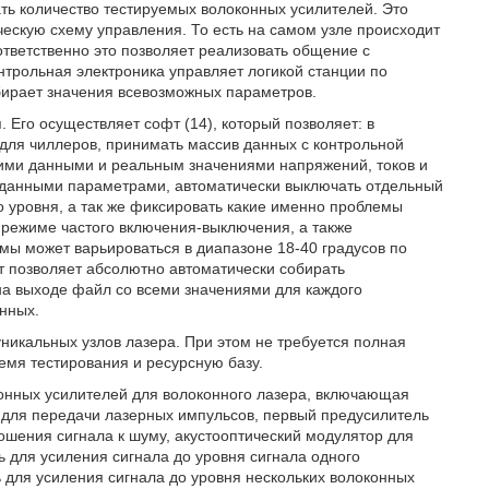
ать количество тестируемых волоконных усилителей. Это
гическую схему управления. То есть на самом узле происходит
тветственно это позволяет реализовать общение с
онтрольная электроника управляет логикой станции по
обирает значения всевозможных параметров.
 Его осуществляет софт (14), который позволяет: в
для чиллеров, принимать массив данных с контрольной
тими данными и реальным значениями напряжений, токов и
аданными параметрами, автоматически выключать отдельный
 уровня, а так же фиксировать какие именно проблемы
 режиме частого включения-выключения, а также
емы может варьироваться в диапазоне 18-40 градусов по
т позволяет абсолютно автоматически собирать
а выходе файл со всеми значениями для каждого
нных.
никальных узлов лазера. При этом не требуется полная
емя тестирования и ресурсную базу.
конных усилителей для волоконного лазера, включающая
 для передачи лазерных импульсов, первый предусилитель
ошения сигнала к шуму, акустооптический модулятор для
 для усиления сигнала до уровня сигнала одного
ь для усиления сигнала до уровня нескольких волоконных