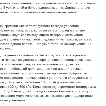
а автоматизированная станция долговременного тестирования
до 8 усилителей и более единовременно. Данная станция
и тесты по многократному включению-выключению.
ки времени жизни тестируемого каскада усиления
лазерных импульсов, которые затем последовательно
ления импульсов из задающего лазера и увеличения
 для управления частотой следования импульсов, затем во
гнала одного волоконного усилителя из каскада усиления,
скольких
 для деления сигнала из 3-его предусилителя в равном
, в которых создается инверсная населенность с помощью
 к источникам тока, затем излучение поступает на
вления небольшой доли мощности на измерительные
ся на компьютер с управляющей программой, при этом
 параметров перечисленных устройств и сбор данных, а
ьсы длительностью менее 100 пс. Акустооптический
але от 20 до 500 кГц. Количество одновременно тестируемых
от 1 до 8 штук. Для соблюдения норм безопасности могут
и решения могут использоваться чиллеры для поддержания
онные усилители.