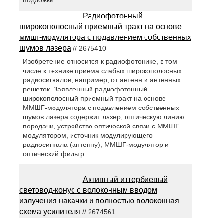
Радиофотонный
широкополосный приемный тракт на основе
ммшг-модулятора с подавлением собственных
шумов лазера
// 2675410
Изобретение относится к радиофотонике, в том
числе к технике приема слабых широкополосных
радиосигналов, например, от антенн и антенных
решеток. Заявленный радиофотонный
широкополосный приемный тракт на основе
ММШГ-модулятора с подавлением собственных
шумов лазера содержит лазер, оптическую линию
передачи, устройство оптической связи с ММШГ-
модулятором, источник модулирующего
радиосигнала (антенну), ММШГ-модулятор и
оптический фильтр.
Активный иттербиевый
световод-конус с волоконным вводом
излучения накачки и полностью волоконная
схема усилителя
// 2674561