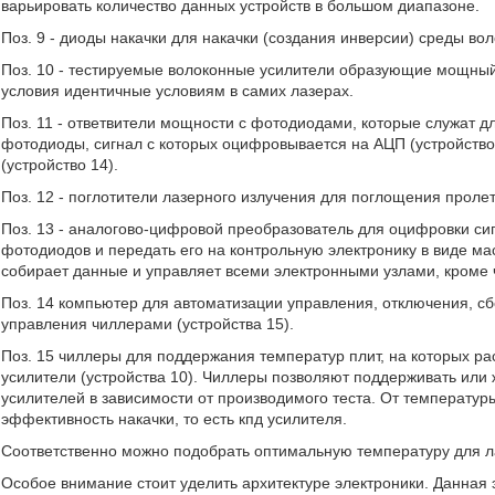
варьировать количество данных устройств в большом диапазоне.
Поз. 9 - диоды накачки для накачки (создания инверсии) среды вол
Поз. 10 - тестируемые волоконные усилители образующие мощный
условия идентичные условиям в самих лазерах.
Поз. 11 - ответвители мощности с фотодиодами, которые служат 
фотодиоды, сигнал с которых оцифровывается на АЦП (устройств
(устройство 14).
Поз. 12 - поглотители лазерного излучения для поглощения проле
Поз. 13 - аналогово-цифровой преобразователь для оцифровки сиг
фотодиодов и передать его на контрольную электронику в виде ма
собирает данные и управляет всеми электронными узлами, кроме 
Поз. 14 компьютер для автоматизации управления, отключения, сбо
управления чиллерами (устройства 15).
Поз. 15 чиллеры для поддержания температур плит, на которых ра
усилители (устройства 10). Чиллеры позволяют поддерживать или 
усилителей в зависимости от производимого теста. От температур
эффективность накачки, то есть кпд усилителя.
Соответственно можно подобрать оптимальную температуру для л
Особое внимание стоит уделить архитектуре электроники. Данная эл