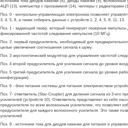
источники тока диодов накачки (8), диоды накачки (9), волоконные
АЦП (13), компьютер с программой (14), чиллеры с радиаторами (1
Поз. 0 - контрольно-управляющая электроника позволяет управлят
3, 4, 5, 8, а также собирать данные с устройств 1, 2, 4, 5, 8, 11, 13.
Поз. 1 - задающий лазер, который генерирует лазерные импульсы д
фиксированной частотой следования импульсов (10 МГц).
Поз. 2. первый предусилитель, необходимый для предварительного
целью увеличения соотношения сигнала к шуму.
Поз. 3 акустооптический модулятор для управления частотой след
Поз. 4 второй предусилитель для усиления сигнала до уровня вход
Поз. 5 третий предусилитель для усиления сигнала до уровня рабо
конфигурации).
Поз. 6 - блок питания системы для питания электричеством устройств 0
Поз. 7- ответвитель (Star-Coupler) для деления сигнала из 3-его
усилителей (устройств 10). Ответвитель представляет из себя па
предусилителя по всем волоконным усилителям, что позволяет из
предусилители для каждого волоконного усилителя. Это также поз
усилителей.
Поз. 8 - источники тока для диодов накачки для питания и управле