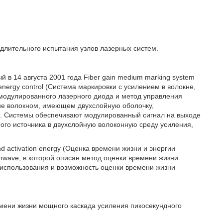
 длительного испытания узлов лазерных систем.
 в 14 августа 2001 года Fiber gain medium marking system
 energy control (Система маркировки с усилением в волокне,
одулированного лазерного диода и метод управления
ие волокном, имеющем двухслойную оболочку,
й. Системы обеспечивают модулированный сигнал на выходе
го источника в двухслойную волоконную среду усиления,
and activation energy (Оценка времени жизни и энергии
gthwave, в которой описан метод оценки времени жизни
 использования и возможность оценки времени жизни
емени жизни мощного каскада усиления пикосекундного