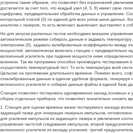
устроена таким образом, что позволяет без ограничений увеличив
достигается за счет того, что каждый узел (4, 5, 8) имеет свою ло
оцифровка, предварительная обработка данных и управление. Соо
контрольной платой (0) по единой для всех узлов шине данных. К
аналогии с лазером, то есть включает, выключает, выставляет и с
Но для запуска различных тестов необходимо внешнее управления.
автоматическом режиме собирать данные и задавать температуру 
электроники (0), задавать калибровочные коэффициенты между э
мощностей, автоматически включать станцию с предварительно з
волоконный усилитель при падении мощности ниже определенного
возникли. Так же программа способна производить тестирования в
осуществлять температурный тест. То есть температура всей сист
Цельсию на протяжении длительного времени. Помимо всего, соф
откалиброванные данные в едином удобном формате, генерируя н
волоконного усилителя и собирая данные файлы в единой базе да
Станция позволяет тестировать одновременно каскад основных и у
сборка отдельных приборов, что позволяет значительно снизить вр
1. Станция для оценки времени жизни тестируемого каскада воло
задающий лазер для генерации лазерных импульсов, оптоволокно
для усиления импульсов из задающего лазера и увеличения соотн
управления частотой следования импульсов, второй предусилитель
волоконного усилителя из каскада усиления, третий предусилител