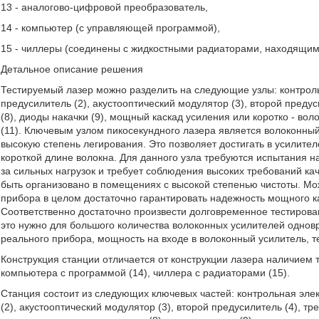
13 - аналогово-цифровой преобразователь,
14 - компьютер (с управляющей программой),
15 - чиллеры (соединены с жидкостными радиаторами, находящим
Детальное описание решения
Тестируемый лазер можно разделить на следующие узлы: контроль
предусилитель (2), акустооптический модулятор (3), второй предуси
(8), диоды накачки (9), мощный каскад усиления или коротко - во
(11). Ключевым узлом пикосекундного лазера является волоконн
высокую степень легирования. Это позволяет достигать в усилите
короткой длине волокна. Для данного узла требуются испытания н
за сильных нагрузок и требует соблюдения высоких требований ка
быть организовано в помещениях с высокой степенью чистоты. Мо
прибора в целом достаточно гарантировать надежность мощного кас
Соответственно достаточно произвести долговременное тестирован
это нужно для большого количества волоконных усилителей одно
реального прибора, мощность на входе в волоконный усилитель, 
Конструкция станции отличается от конструкции лазера наличием тр
компьютера с программой (14), чиллера с радиаторами (15).
Станция состоит из следующих ключевых частей: контрольная элек
(2), акустооптический модулятор (3), второй предусилитель (4), тре