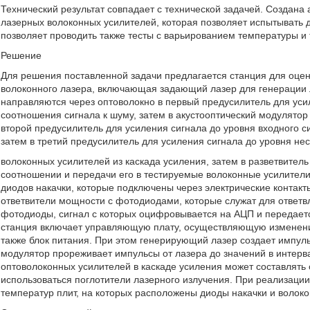
Технический результат совпадает с технической задачей. Создан
лазерных волоконных усилителей, которая позволяет испытывать 
позволяет проводить также тесты с варьированием температуры 
Решение
Для решения поставленной задачи предлагается станция для оцен
волоконного лазера, включающая задающий лазер для генерации 
направляются через оптоволокно в первый предусилитель для уси
соотношения сигнала к шуму, затем в акустооптический модулятор
второй предусилитель для усиления сигнала до уровня входного си
затем в третий предусилитель для усиления сигнала до уровня не
волоконных усилителей из каскада усиления, затем в разветвитель
соотношении и передачи его в тестируемые волоконные усилители
диодов накачки, которые подключены через электрические контакты
ответвители мощности с фотодиодами, которые служат для ответ
фотодиоды, сигнал с которых оцифровывается на АЦП и передает
станция включает управляющую плату, осуществляющую изменение
также блок питания. При этом генерирующий лазер создает импул
модулятор прореживает импульсы от лазера до значений в интерв
оптоволоконных усилителей в каскаде усиления может составлять 
использоваться поглотители лазерного излучения. При реализаци
температур плит, на которых расположены диоды накачки и волок