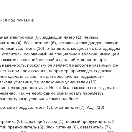
ися под плитами).
ная электроника (0), задающий лазер (1), первый
литель (4), блок питания (6), источники тока диодов накачки
локонный усилитель (10), ответвитель мощности с фотодиодом
ый усилитель, основанный на специальном волокне, имеющем
ле высоких значений пиковой и средней мощности, при
а надежность, поскольку он является наиболее уязвимым из-
чества при производстве, например, производство должно
жно сделать вывод, что для обеспечения надежности
када усиления, т.е. волоконных усилителей (10).
ие только данного узла. Но как было сказано выше, делать
временно. Так же необходимо имитировать параметры
температурные условия и тому подобное.
етьего предусилителя (5), ответвителя (7), АЦП (13),
троника (0), задающий лазер (1), первый предусилитель 1
тий предусилитель (5), блок питания (6), ответвитель (7),