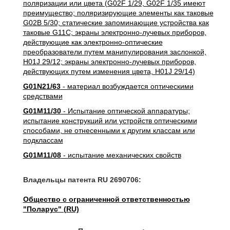
поляризации или цвета (G02F 1/29, G02F 1/35 имеют
преимущество; поляризирующие элементы как таковые
G02B 5/30; статические запоминающие устройства как
таковые G11C; экраны электронно-лучевых приборов,
действующие как электронно-оптические
преобразователи путем манипулирования заслонкой,
H01J 29/12; экраны электронно-лучевых приборов,
действующих путем изменения цвета, H01J 29/14)
G01N21/63
- материал возбуждается оптическими
средствами
G01M11/30
- Испытание оптической аппаратуры;
испытание конструкций или устройств оптическими
способами, не отнесенными к другим классам или
подклассам
G01M11/08
- испытание механических свойств
Владельцы патента RU 2690706:
Общество с ограниченной ответственностью
"Поларус" (RU)