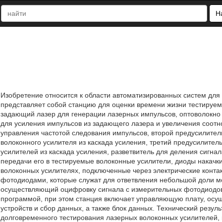
Н
Изобретение относится к области автоматизированных систем для
представляет собой станцию для оценки времени жизни тестируе
задающий лазер для генерации лазерных импульсов, оптоволокно
для усиления импульсов из задающего лазера и увеличения соотн
управления частотой следования импульсов, второй предусилитель
волоконного усилителя из каскада усиления, третий предусилител
усилителей из каскада усиления, разветвитель для деления сигна
передачи его в тестируемые волоконные усилители, диоды накачк
волоконных усилителях, подключенные через электрические контак
фотодиодами, которые служат для ответвления небольшой доли 
осуществляющий оцифровку сигнала с измерительных фотодиодов
программой, при этом станция включает управляющую плату, ос
устройств и сбор данных, а также блок данных. Технический резул
долговременного тестирования лазерных волоконных усилителей, 