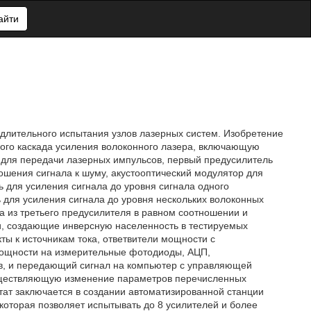
айти
 длительного испытания узлов лазерных систем. Изобретение
мого каскада усиления волоконного лазера, включающую
 для передачи лазерных импульсов, первый предусилитель
ошения сигнала к шуму, акустооптический модулятор для
 для усиления сигнала до уровня сигнала одного
ь для усиления сигнала до уровня нескольких волоконных
ла из третьего предусилителя в равном соотношении и
и, создающие инверсную населенность в тестируемых
ты к источникам тока, ответвители мощности с
мощности на измерительные фотодиоды, АЦП,
, и передающий сигнал на компьютер с управляющей
уществляющую изменение параметров перечисленных
ьтат заключается в создании автоматизированной станции
которая позволяет испытывать до 8 усилителей и более