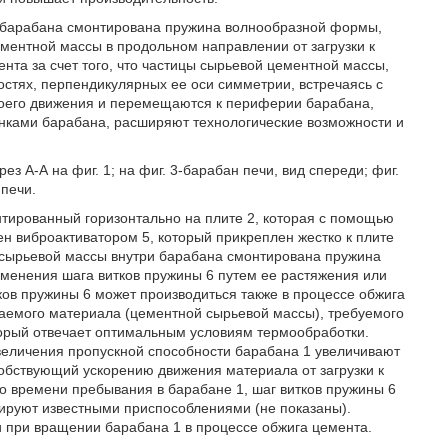
не барабана смонтирована пружина волнообразной формы,
ментной массы в продольном направлении от загрузки к
нта за счет того, что частицы сырьевой цементной массы,
стях, перпендикулярных ее оси симметрии, встречаясь с
оего движения и перемещаются к периферии барабана,
тенками барабана, расширяют технологические возможности и
ез А-А на фиг. 1; на фиг. 3-барабан печи, вид спереди; фиг.
 печи.
онтированный горизонтально на плите 2, которая с помощью
ен виброактиватором 5, который прикреплен жестко к плите
 сырьевой массы внутри барабана смонтирована пружина
менения шага витков пружины 6 путем ее растяжения или
тков пружины 6 может производиться также в процессе обжига
ываемого материала (цементной сырьевой массы), требуемого
торый отвечает оптимальным условиям термообработки.
величения пропускной способности барабана 1 увеличивают
обствующий ускорению движения материала от загрузки к
о времени пребывания в барабане 1, шаг витков пружины 6
ируют известными приспособлениями (не показаны).
 при вращении барабана 1 в процессе обжига цемента.