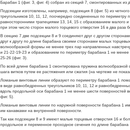
Барабан 1 (фиг. 3, фиг. 4) собран из секций 7, смонтированных из дв
Подсекции изготовлены, например, подсекция 8 (фиг. 5) из четно
треугольников 10, 11, 12, поочередно соединенных по периметру 
равносторонними трапециями 13, 14, 15 с образованием малого и 
при этом число сторон малого торцевого отверстия 16 в два раза 
В секцию 7 две подсекции 8 и 9 соединяют друг с другом сторона
друг к другу по длине барабана своими сторонами малых торцевы
волнообразной формы не менее трех пар направленных навстречу
и 21-22-19-23 и образованием по периметру барабана 1 не мене
25-26 (фиг. 3).
По всей длине барабана 1 смонтирована пружина волнообразной 
шага витков путем ее растяжения или сжатия (на чертеже не показ
Ломаные винтовые линии образуют по периметру барабана 1 лома
в виде равнобедренных треугольников 10, 11, 12 и равнобедренны
вдоль продольной оси барабана 1 не менее шести поверхностей в
фиг. 5).
Ломаные винтовые линии по наружной поверхности барабана 1 и
им канавками на внутренней поверхности.
Так как подсекции 8 и 9 имеют малые торцевые отверстия 16 и бо
продольное и переменное проходное сечения по длине барабана 