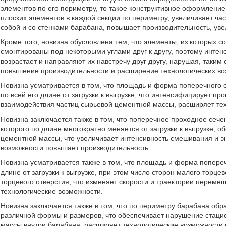
элементов по его периметру, то такое конструктивное оформление
плоских элементов в каждой секции по периметру, увеличивает ч
собой и со стенками барабана, повышает производительность, уве
Кроме того, новизна обусловлена тем, что элементы, из которых 
смонтированы под некоторыми углами друг к другу, поэтому инте
возрастает и направляют их навстречу друг другу, нарушая, таким
повышение производительности и расширение технологических во
Новизна усматривается в том, что площадь и форма поперечного
по всей его длине от загрузки к выгрузке, что интенсифицирует п
взаимодействия частиц сырьевой цементной массы, расширяет те
Новизна заключается также в том, что поперечное проходное сеч
которого по длине многократно меняется от загрузки к выгрузке, 
цементной массы, что увеличивает интенсивность смешивания и э
возможности повышает производительность.
Новизна усматривается также в том, что площадь и форма попере
длине от загрузки к выгрузке, при этом число сторон малого торце
торцевого отверстия, что изменяет скорости и траектории перем
технологические возможности.
Новизна заключается также в том, что по периметру барабана об
различной формы и размеров, что обеспечивает нарушение стаци
массы внутри барабана, расширяет технологические возможности 