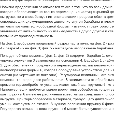
Новизна предложения заключается также в том, что по всей дли
которая обеспечивает не только перемещение частиц сырьевой це
выгрузке, но и способствует интенсификации процесса обжига цеме
совершающих циркуляционное движение внутри барабана в плоско
витками пружины волнообразной формы, изменяют траекторию св
увеличивают интенсивность их взаимодействия друг с другом и с
повышают производительность.
На фиг. 1 изображен продольный разрез части печи; на фиг. 2 - разр
4 - разрез-Б-Б на фиг. 3; фиг. 5 - наглядное изображение барабана
Печь для обжига цемента (фиг. 1, фиг. 2) содержит барабан 1, см
упругих элементов 3 закреплена на основании 4. Барабан 1 снабж
2. Для обеспечения продольного перемещения частиц цементной
волнообразной формы 6, которая оборудована устройством для из
сжатия (на чертежах не показано). Регулировка величины шага ви
цемента, т.е. в процессе работы печи. В зависимости от обрабат
времени термообработки устанавливают такой шаг пружины 6, ко
Например, если требуется малое время термообработки, то для у
шаг пружины 6 путем ее растяжения известными средствами, спос
выгрузке. При термообработке материала, требующего длительног
уменьшают путем ее сжатия. В нужном положении пружину 6 фикс
Регулировка величины шага пружины 6 может быть осуществлена и