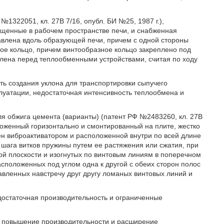
1322051, кл. 27В 7/16, опубл. БИ №25, 1987 г.),
ещенные в рабочем пространстве печи, и снабженная
авлена вдоль образующей печи, причем с одной стороны
ное кольцо, причем винтообразное кольцо закреплено под
плена перед теплообменными устройствами, считая по ходу
ь создания уклона для транспортировки сыпучего
сплуатации, недостаточная интенсивность теплообмена и
я обжига цемента (варианты) (патент РФ №2483260, кл. 27В
оложенный горизонтально и смонтированный на плите, жестко
н виброактиватором и расположенной внутри по всей длине
шага витков пружины путем ее растяжения или сжатия, при
ной плоскости и изогнутых по винтовым линиям в поперечном
сположенных под углом одна к другой с обеих сторон полос
вленных навстречу друг другу ломаных винтовых линий и
едостаточная производительность и ограниченные
, повышение производительности и расширение