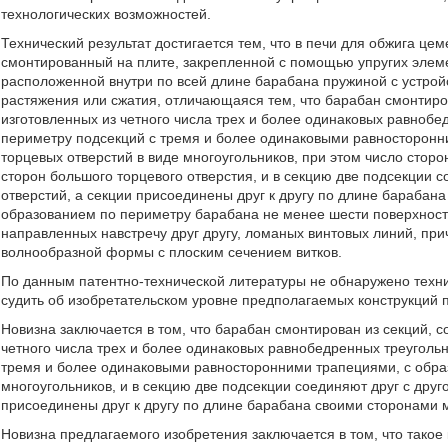
технологических возможностей.
Технический результат достигается тем, что в печи для обжига ц
смонтированный на плите, закрепленной с помощью упругих элем
расположенной внутри по всей длине барабана пружиной с устрой
растяжения или сжатия, отличающаяся тем, что барабан смонтиров
изготовленных из четного числа трех и более одинаковых равноб
периметру подсекций с тремя и более одинаковыми равносторонн
торцевых отверстий в виде многоугольников, при этом число сторо
сторон большого торцевого отверстия, и в секцию две подсекции 
отверстий, а секции присоединены друг к другу по длине барабан
образованием по периметру барабана не менее шести поверхност
направленных навстречу друг другу, ломаных винтовых линий, пр
волнообразной формы с плоским сечением витков.
По данным патентно-технической литературы не обнаружено техни
судить об изобретательском уровне предполагаемых конструкций 
Новизна заключается в том, что барабан смонтирован из секций, с
четного числа трех и более одинаковых равнобедренных треуголь
тремя и более одинаковыми равносторонними трапециями, с обра
многоугольников, и в секцию две подсекции соединяют друг с дру
присоединены друг к другу по длине барабана своими сторонами м
Новизна предлагаемого изобретения заключается в том, что тако