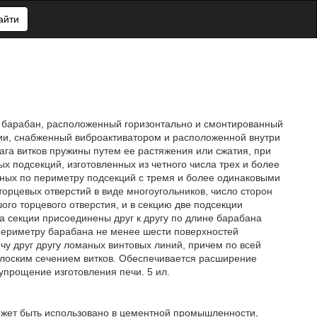
айти
т барабан, расположенный горизонтально и смонтированный
нии, снабженный виброактиватором и расположенной внутри
ага витков пружины путем ее растяжения или сжатия, при
х подсекций, изготовленных из четного числа трех и более
ных по периметру подсекций с тремя и более одинаковыми
орцевых отверстий в виде многоугольников, число сторон
ого торцевого отверстия, и в секцию две подсекции
а секции присоединены друг к другу по длине барабана
периметру барабана не менее шести поверхностей
у друг другу ломаных винтовых линий, причем по всей
лоским сечением витков. Обеспечивается расширение
упрощение изготовления печи. 5 ил.
ожет быть использовано в цементной промышленности,