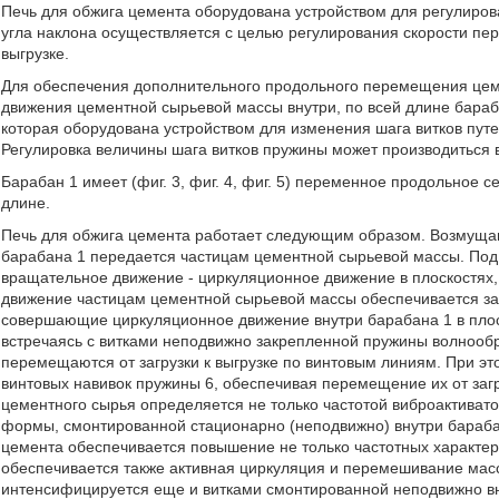
Печь для обжига цемента оборудована устройством для регулиров
угла наклона осуществляется с целью регулирования скорости пе
выгрузке.
Для обеспечения дополнительного продольного перемещения цем
движения цементной сырьевой массы внутри, по всей длине бара
которая оборудована устройством для изменения шага витков путе
Регулировка величины шага витков пружины может производиться 
Барабан 1 имеет (фиг. 3, фиг. 4, фиг. 5) переменное продольное
длине.
Печь для обжига цемента работает следующим образом. Возмуща
барабана 1 передается частицам цементной сырьевой массы. По
вращательное движение - циркуляционное движение в плоскостях
движение частицам цементной сырьевой массы обеспечивается за 
совершающие циркуляционное движение внутри барабана 1 в плос
встречаясь с витками неподвижно закрепленной пружины волнооб
перемещаются от загрузки к выгрузке по винтовым линиям. При э
винтовых навивок пружины 6, обеспечивая перемещение их от загр
цементного сырья определяется не только частотой виброактиват
формы, смонтированной стационарно (неподвижно) внутри барабан
цемента обеспечивается повышение не только частотных характер
обеспечивается также активная циркуляция и перемешивание мас
интенсифицируется еще и витками смонтированной неподвижно 