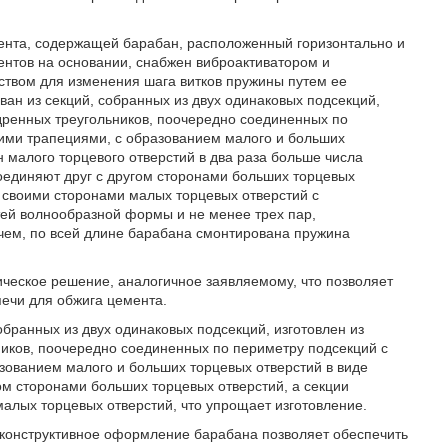
емента, содержащей барабан, расположенный горизонтально и
ентов на основании, снабжен виброактиватором и
ством для изменения шага витков пружины путем ее
ан из секций, собранных из двух одинаковых подсекций,
едренных треугольников, поочередно соединенных по
ими трапециями, с образованием малого и больших
н малого торцевого отверстий в два раза больше числа
соединяют друг с другом сторонами больших торцевых
а своими сторонами малых торцевых отверстий с
ей волнообразной формы и не менее трех пар,
ичем, по всей длине барабана смонтирована пружина
ческое решение, аналогичное заявляемому, что позволяет
печи для обжига цемента.
обранных из двух одинаковых подсекций, изготовлен из
ников, поочередно соединенных по периметру подсекций с
зованием малого и больших торцевых отверстий в виде
гом сторонами больших торцевых отверстий, а секции
алых торцевых отверстий, что упрощает изготовление.
е конструктивное оформление барабана позволяет обеспечить