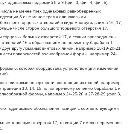
ух одинаковых подсекций 8 и 9 (фиг. 3, фиг. 4, фиг. 5).
го числа не менее трех одинаковых равнобедренных
подсекции 8 с не менее тремя одинаковыми
большого торцевых отверстий в виде многоугольников 16, 17,
больше числе сторон большого торцевого отверстия 17.
ми торцевых больших отверстий 17, а секции присоединены
х отверстий 16 с образованием по периметру барабана 1
 друг другу ломаных винтовых линий, например 18-19-20-21
е шести поверхностей волнообразной формы, например 24-
формы 6, которая оборудована устройством для изменения
ано).
ные винтовые поверхности, состоящие из граней, например,
х трапеций 13, 14, 15 по поперечному сечению барабана 1 и
олнообразной формы, например 24-25-26 и 27-28-29 (фиг. 3,
меют одинаковые обозначения позиций с соответствующими
льшие торцевые отверстия 17, то секции 7 имеют переменное
1.