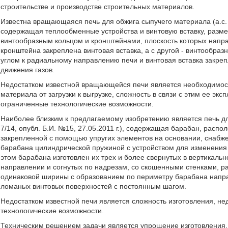
строительстве и производстве строительных материалов.
Известна вращающаяся печь для обжига сыпучего материала (а.с. №
содержащая теплообменные устройства и винтовую вставку, разм
винтообразным кольцом и кронштейнами, плоскость которых напр
кронштейна закреплена винтовая вставка, а с другой - винтообраз
углом к радиальному направлению печи и винтовая вставка закре
движения газов.
Недостатком известной вращающейся печи является необходимост
материала от загрузки к выгрузке, сложность в связи с этим ее эк
ограниченные технологические возможности.
Наиболее близким к предлагаемому изобретению является печь дл
7/14, опубл. Б.И. №15, 27.05.2011 г.), содержащая барабан, расп
закрепленной с помощью упругих элементов на основании, снабже
барабана цилиндрической пружиной с устройством для изменения 
этом барабана изготовлен их трех и более свернутых в вертикаль
направлении и согнутых по надрезам, со скошенными стенками, ра
одинаковой ширины с образованием по периметру барабана напра
ломаных винтовых поверхностей с постоянным шагом.
Недостатком известной печи является сложность изготовления, н
технологические возможности.
Техническим решением задачи является упрощение изготовления