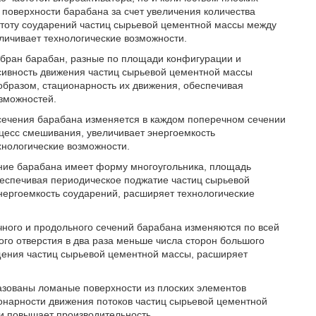
 поверхности барабана за счет увеличения количества
астоту соударений частиц сырьевой цементной массы между
личивает технологические возможности.
собран барабан, разные по площади конфигурации и
нсивность движения частиц сырьевой цементной массы
 образом, стационарность их движения, обеспечивая
зможностей.
 сечения барабана изменяется в каждом поперечном сечении
роцесс смешивания, увеличивает энергоемкость
хнологические возможности.
ение барабана имеет форму многоугольника, площадь
обеспечивая периодическое поджатие частиц сырьевой
нергоемкость соударений, расширяет технологические
чного и продольного сечений барабана изменяются по всей
вого отверстия в два раза меньше числа сторон большого
ещения частиц сырьевой цементной массы, расширяет
разованы ломаные поверхности из плоских элементов
онарности движения потоков частиц сырьевой цементной
и повышает производительность.