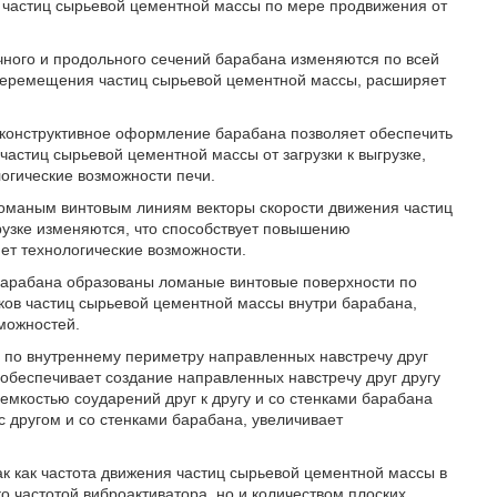
е частиц сырьевой цементной массы по мере продвижения от
чного и продольного сечений барабана изменяются по всей
ии перемещения частиц сырьевой цементной массы, расширяет
е конструктивное оформление барабана позволяет обеспечить
астиц сырьевой цементной массы от загрузки к выгрузке,
огические возможности печи.
ломаным винтовым линиям векторы скорости движения частиц
рузке изменяются, что способствует повышению
ет технологические возможности.
 барабана образованы ломаные винтовые поверхности по
оков частиц сырьевой цементной массы внутри барабана,
можностей.
м по внутреннему периметру направленных навстречу друг
 обеспечивает создание направленных навстречу друг другу
емкостью соударений друг к другу и со стенками барабана
с другом и со стенками барабана, увеличивает
к как частота движения частиц сырьевой цементной массы в
о частотой виброактиватора, но и количеством плоских