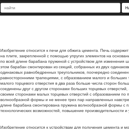
Н
Изобретение относится к печи для обжига цемента. Печь содержи
на плите, закрепленной с помощью упругих элементов на основа
по всей длине барабана пружиной с устройством для изменения ш
этом барабан смонтирован из секций, собранных из двух одинаковы
одинаковых равнобедренных треугольников, поочередно соединен
равносторонними трапециями, с образованием малого и больших т
малого торцевого отверстия в два раза больше числа сторон больш
соединены друг с другом сторонами больших торцевых отверстий, 
своими сторонами малых торцевых отверстий с образованием по 
волнообразной формы и не менее трех пар направленных навстреч
длине барабана смонтирована пружина волнообразной формы с п
технологических возможностей, повышение производительности и 
Изобретение относится к устройствам для получения цемента и м