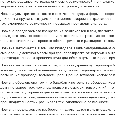
не только расширение технологических возможностей, но и сжати
загрузки к выгрузке, а также повысить производительность.
Новизна усматривается также в том, что площадь и форма попере
длине от загрузки к выгрузке, что изменяет скорости и траектор
технологические возможности, повышает производительность.
Новизна предлагаемого изобретения заключается в том, что тако
последовательное постепенное уплотнение и разрежение потоков ч
что интенсифицирует процесс обжига цемента и расширяет технол
Новизна заключается в том, что благодаря взаимонаправленным 
сырьевой цементной массы при транспортировке от загрузки к выг
производительности процесса печи для обжига цемента и расширя
Новизна заключается также в том, что по внутреннему периметру
всей его длине, что обеспечивает нарушение стационарности пот
повышение производительности, расширение технологических воз
Новизна обусловлена тем, что барабан изготовлен с образование
другу не менее трех ломаных правых и левых винтовых линий, что
потоков частиц сырьевой цементной массы с максимальной энерго
под разными углами, увеличивает частоту их взаимодействия друг 
производительность и расширяет технологические возможности.
Новизна предлагаемого изобретения заключается в следующем: та
предлагаемой конструкции печи для обжига определяется не тольк