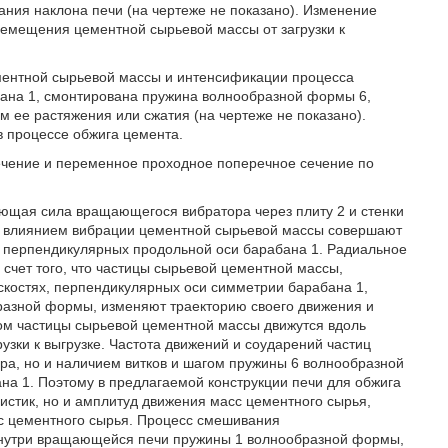
ания наклона печи (на чертеже не показано). Изменение
ремещения цементной сырьевой массы от загрузки к
ентной сырьевой массы и интенсификации процесса
бана 1, смонтирована пружина волнообразной формы 6,
м ее растяжения или сжатия (на чертеже не показано).
в процессе обжига цемента.
 сечение и переменное проходное поперечное сечение по
ющая сила вращающегося вибратора через плиту 2 и стенки
д влиянием вибрации цементной сырьевой массы совершают
, перпендикулярных продольной оси барабана 1. Радиальное
счет того, что частицы сырьевой цементной массы,
костях, перпендикулярных оси симметрии барабана 1,
разной формы, изменяют траекторию своего движения и
том частицы сырьевой цементной массы движутся вдоль
узки к выгрузке. Частота движений и соударений частиц
ора, но и наличием витков и шагом пружины 6 волнообразной
а 1. Поэтому в предлагаемой конструкции печи для обжига
истик, но и амплитуд движения масс цементного сырья,
с цементного сырья. Процесс смешивания
внутри вращающейся печи пружины 1 волнообразной формы,