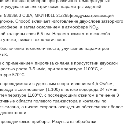
овления оксида приборов при различных температурных
ы и ухудшаются электрические параметры изделий
ент 5393683 США, МКИ H01L 21/265]предусматривающий
ложке. Способ включает изготовление двухслоев затворного
тмосфере, а затем окислением в атмосфере NO
.
2
ой толщины слоя 6,5 нм. Недостатками этого способа
 утечки, низкая технологичность.
обеспечение технологичности, улучшение параметров
ных.
 с применением пиролиза силана в присутствии двуокиси
оростью роста 3-5 нм/с, при температуре 1100°С, с
ратуре 570°С
n-проводимости с удельным сопротивлением 4,5 Ом*см,
лерода в соотношении (1:100) в потоке водорода 24 л/мин,
 температуре 1100°С, с последующим отжигом в течение 3
тивные области полевого транзистора и контакты по
з силана, а низкая скорость осаждения обеспечивает более
 дефектности.
проводниковые приборы. Результаты обработки