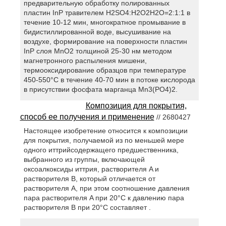
предварительную обработку полированных
пластин InP травителем H2SO4:H2O2H2O=2:1:1 в
течение 10-12 мин, многократное промывание в
бидистиллированной воде, высушивание на
воздухе, формирование на поверхности пластин
InP слоя MnO2 толщиной 25-30 нм методом
магнетронного распыления мишени,
термооксидирование образцов при температуре
450-550°С в течение 40-70 мин в потоке кислорода
в присутствии фосфата марганца Mn3(PO4)2.
Композиция для покрытия,
способ ее получения и применение
// 2680427
Настоящее изобретение относится к композиции
для покрытия, получаемой из по меньшей мере
одного иттрийсодержащего предшественника,
выбранного из группы, включающей
оксоалкоксиды иттрия, растворителя A и
растворителя B, который отличается от
растворителя A, при этом соотношение давления
пара растворителя A при 20°C к давлению пара
растворителя B при 20°C составляет .