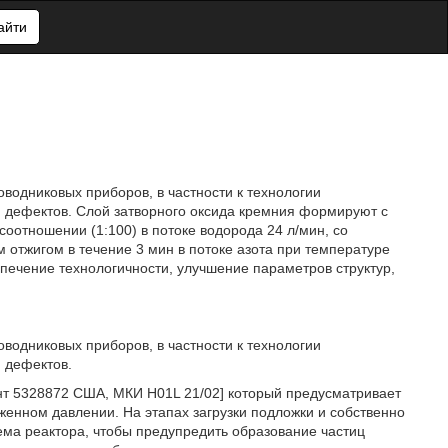
айти
оводниковых приборов, в частности к технологии
ю дефектов. Слой затворного оксида кремния формируют с
соотношении (1:100) в потоке водорода 24 л/мин, со
 отжигом в течение 3 мин в потоке азота при температуре
спечение технологичности, улучшение параметров структур,
оводниковых приборов, в частности к технологии
ю дефектов.
нт 5328872 США, МКИ H01L 21/02] который предусматривает
енном давлении. На этапах загрузки подложки и собственно
ма реактора, чтобы предупредить образование частиц