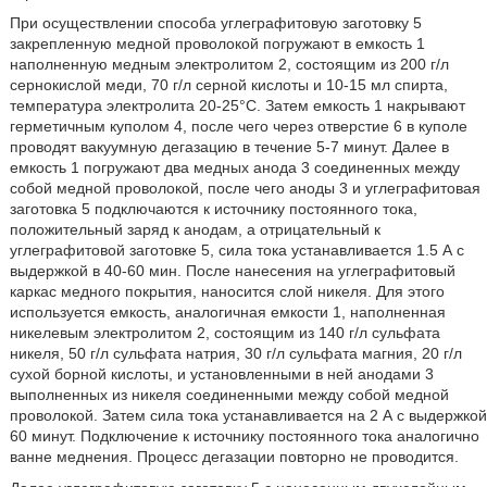
При осуществлении способа углеграфитовую заготовку 5
закрепленную медной проволокой погружают в емкость 1
наполненную медным электролитом 2, состоящим из 200 г/л
сернокислой меди, 70 г/л серной кислоты и 10-15 мл спирта,
температура электролита 20-25°С. Затем емкость 1 накрывают
герметичным куполом 4, после чего через отверстие 6 в куполе
проводят вакуумную дегазацию в течение 5-7 минут. Далее в
емкость 1 погружают два медных анода 3 соединенных между
собой медной проволокой, после чего аноды 3 и углеграфитовая
заготовка 5 подключаются к источнику постоянного тока,
положительный заряд к анодам, а отрицательный к
углеграфитовой заготовке 5, сила тока устанавливается 1.5 А с
выдержкой в 40-60 мин. После нанесения на углеграфитовый
каркас медного покрытия, наносится слой никеля. Для этого
используется емкость, аналогичная емкости 1, наполненная
никелевым электролитом 2, состоящим из 140 г/л сульфата
никеля, 50 г/л сульфата натрия, 30 г/л сульфата магния, 20 г/л
сухой борной кислоты, и установленными в ней анодами 3
выполненных из никеля соединенными между собой медной
проволокой. Затем сила тока устанавливается на 2 А с выдержкой
60 минут. Подключение к источнику постоянного тока аналогично
ванне меднения. Процесс дегазации повторно не проводится.