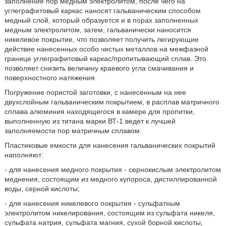
заполнение пор медным электролитом, после чего на
углеграфитовый каркас наносят гальваническим способом
медный слой, который образуется и в порах заполненных
медным электролитом, затем, гальванически наносится
никелевое покрытие, что позволяет получить легирующие
действие нанесенных особо чистых металлов на межфазной
границе углеграфитовый каркас/пропитывающий сплав. Это
позволяет снизить величину краевого угла смачивания и
поверхностного натяжения.
Погружение пористой заготовки, с нанесенным на нее
двухслойным гальваническим покрытием, в расплав матричного
сплава алюминия находящегося в камере для пропитки,
выполненную из титана марки ВТ-1 ведет к лучшей
заполняемости пор матричным сплавом.
Пластиковые емкости для нанесения гальванических покрытий
наполняют:
- для нанесения медного покрытия - сернокислым электролитом
меднения, состоящим из медного купороса, дистиллированной
воды, серной кислоты;
- для нанесения никелевого покрытия - сульфатным
электролитом никелирования, состоящим из сульфата никеля,
сульфата натрия, сульфата магния, сухой борной кислоты,