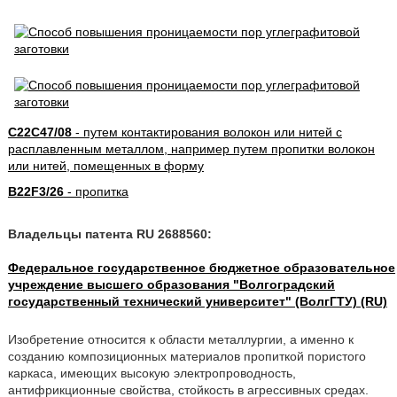
C22C47/08
- путем контактирования волокон или нитей с
расплавленным металлом, например путем пропитки волокон
или нитей, помещенных в форму
B22F3/26
- пропитка
Владельцы патента RU 2688560:
Федеральное государственное бюджетное образовательное
учреждение высшего образования "Волгоградский
государственный технический университет" (ВолгГТУ) (RU)
Изобретение относится к области металлургии, а именно к
созданию композиционных материалов пропиткой пористого
каркаса, имеющих высокую электропроводность,
антифрикционные свойства, стойкость в агрессивных средах.