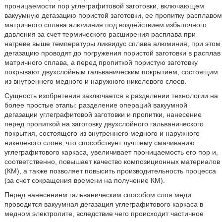
проницаемости пор углеграфитовой заготовки, включающем
вакуумную дегазацию пористой заготовки, ее пропитку расплавом
матричного сплава алюминия под воздействием избыточного
давления за счет термического расширения расплава при
нагреве выше температуры ликвидус сплава алюминия, при этом
дегазацию проводят до погружения пористой заготовки в расплав
матричного сплава, а перед пропиткой пористую заготовку
покрывают двухслойным гальваническим покрытием, состоящим
из внутреннего медного и наружного никелевого слоев.
Сущность изобретения заключается в разделении технологии на
более простые этапы: разделение операций вакуумной
дегазации углеграфитовой заготовки и пропитки, нанесение
перед пропиткой на заготовку двухслойного гальванического
покрытия, состоящего из внутреннего медного и наружного
никелевого слоев, что способствует лучшему смачиванию
углеграфитового каркаса, увеличивает проницаемость его пор и,
соответственно, повышает качество композиционных материалов
(КМ), а также позволяет повысить производительность процесса
(за счет сокращения времени на получение КМ).
Перед нанесением гальваническим способом слоя меди
проводится вакуумная дегазация углеграфитового каркаса в
медном электролите, вследствие чего происходит частичное