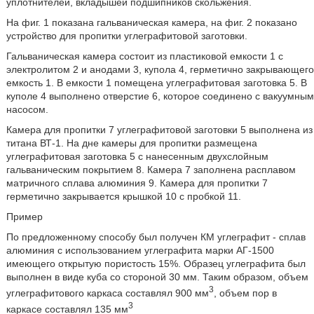
уплотнителей, вкладышей подшипников скольжения.
На фиг. 1 показана гальваническая камера, на фиг. 2 показано
устройство для пропитки углеграфитовой заготовки.
Гальваническая камера состоит из пластиковой емкости 1 с
электролитом 2 и анодами 3, купола 4, герметично закрывающего
емкость 1. В емкости 1 помещена углеграфитовая заготовка 5. В
куполе 4 выполнено отверстие 6, которое соединено с вакуумным
насосом.
Камера для пропитки 7 углеграфитовой заготовки 5 выполнена из
титана ВТ-1. На дне камеры для пропитки размещена
углеграфитовая заготовка 5 с нанесенным двухслойным
гальваническим покрытием 8. Камера 7 заполнена расплавом
матричного сплава алюминия 9. Камера для пропитки 7
герметично закрывается крышкой 10 с пробкой 11.
Пример
По предложенному способу был получен КМ углеграфит - сплав
алюминия с использованием углеграфита марки АГ-1500
имеющего открытую пористость 15%. Образец углеграфита был
выполнен в виде куба со стороной 30 мм. Таким образом, объем
3
углеграфитового каркаса составлял 900 мм
, объем пор в
3
каркасе составлял 135 мм