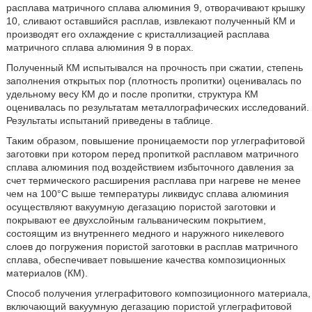
расплава матричного сплава алюминия 9, отворачивают крышку
10, сливают оставшийся расплав, извлекают полученный КМ и
производят его охлаждение с кристаллизацией расплава
матричного сплава алюминия 9 в порах.
Полученный КМ испытывался на прочность при сжатии, степень
заполнения открытых пор (плотность пропитки) оценивалась по
удельному весу КМ до и после пропитки, структура КМ
оценивалась по результатам металлографических исследований.
Результаты испытаний приведены в таблице.
Таким образом, повышение проницаемости пор углеграфитовой
заготовки при котором перед пропиткой расплавом матричного
сплава алюминия под воздействием избыточного давления за
счет термического расширения расплава при нагреве не менее
чем на 100°С выше температуры ликвидус сплава алюминия
осуществляют вакуумную дегазацию пористой заготовки и
покрывают ее двухслойным гальваническим покрытием,
состоящим из внутреннего медного и наружного никелевого
слоев до погружения пористой заготовки в расплав матричного
сплава, обеспечивает повышение качества композиционных
материалов (КМ).
Способ получения углеграфитового композиционного материала,
включающий вакуумную дегазацию пористой углеграфитовой