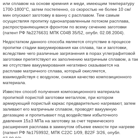
или сплавом на основе кремния и меди, имеющим температуру
1700-1800°С, затем постепенно, со скоростью не более 10 см/
мин опускают заготовку в ванну с расплавом. Тем самым
осуществляя пропитку однонаправленным потоком расплава,
распространяющимся фронтом по всему сечению заготовки
(патент РФ №2276631 МПК С04В 35/52, опубл. 02.08.2004).
Недостатком данного способа является отсутствие в процессе
пропитки стадии вакуумирования как сплава, так и заготовки,
вследствие чего различные загрязнения в порах углеграфитовой
заготовки препятствуют их заполнению матричным сплавом, а так
же отсутствие вакуумирования негативно сказывается на
расплаве матричного сплава, который окисляется,
взаимодействуя с воздухом, снижая качество композиционного
материала.
Известен способ получения композиционного материала
пропиткой пористой заготовки металлом, при котором
армирующий пористый каркас предварительно нагревают, затем
заливают его матричным сплавом, проводят вакуумную
дегазацию и пропитывают под воздействии избыточного
давления 15±3 МПа на заготовку за счет термического
расширения расплава в замкнутом объеме емкости при нагреве
(патент РФ №1759932, МПК С22С 1/09, B22F 3/26, опубл.