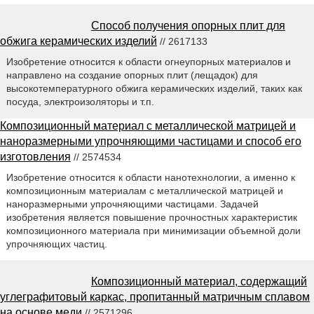
Способ получения опорных плит для
обжига керамических изделий
// 2617133
Изобретение относится к области огнеупорных материалов и
направлено на создание опорных плит (лещадок) для
высокотемпературного обжига керамических изделий, таких как
посуда, электроизоляторы и т.п.
Композиционный материал с металлической матрицей и
наноразмерными упрочняющими частицами и способ его
изготовления
// 2574534
Изобретение относится к области нанотехнологии, а именно к
композиционным материалам с металлической матрицей и
наноразмерными упрочняющими частицами. Задачей
изобретения является повышение прочностных характеристик
композиционного материала при минимизации объемной доли
упрочняющих частиц.
Композиционный материал, содержащий
углеграфитовый каркас, пропитанный матричным сплавом
на основе меди
// 2571296