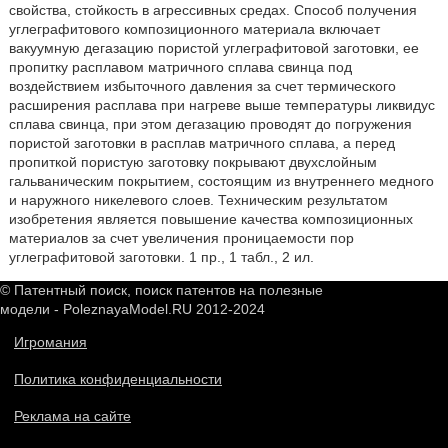
свойства, стойкость в агрессивных средах. Способ получения
углеграфитового композиционного материала включает
вакуумную дегазацию пористой углеграфитовой заготовки, ее
пропитку расплавом матричного сплава свинца под
воздействием избыточного давления за счет термического
расширения расплава при нагреве выше температуры ликвидус
сплава свинца, при этом дегазацию проводят до погружения
пористой заготовки в расплав матричного сплава, а перед
пропиткой пористую заготовку покрывают двухслойным
гальваническим покрытием, состоящим из внутреннего медного
и наружного никелевого слоев. Техническим результатом
изобретения является повышение качества композиционных
материалов за счет увеличения проницаемости пор
углеграфитовой заготовки. 1 пр., 1 табл., 2 ил.
© Патентный поиск, поиск патентов на полезные
модели - PoleznayaModel.RU 2012-2024
Игромания
Политика конфиденциальности
Реклама на сайте