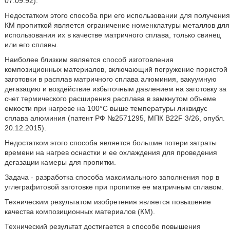
07.09.92).
Недостатком этого способа при его использовании для получения
КМ пропиткой является ограничение номенклатуры металлов для
использования их в качестве матричного сплава, только свинец
или его сплавы.
Наиболее близким является способ изготовления
композиционных материалов, включающий погружение пористой
заготовки в расплав матричного сплава алюминия, вакуумную
дегазацию и воздействие избыточным давлением на заготовку за
счет термического расширения расплава в замкнутом объеме
емкости при нагреве на 100°С выше температуры ликвидус
сплава алюминия (патент РФ №2571295, МПК B22F 3/26, опубл.
20.12.2015).
Недостатком этого способа является большие потери затраты
времени на нагрев оснастки и ее охлаждения для проведения
дегазации камеры для пропитки.
Задача - разработка способа максимального заполнения пор в
углеграфитовой заготовке при пропитке ее матричным сплавом.
Техническим результатом изобретения является повышение
качества композиционных материалов (КМ).
Технический результат достигается в способе повышения