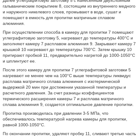
Далее углеграфитовую заготовку 5 с нанесенным двухслойным
гальваническим покрытием 8, состоящим из внутреннего медного
и наружного никелевого слоев, промывают в воде, сушат и
помещают в емкость для пропитки матричным сплавом
алюминия.
При осуществлении способа в камеру для пропитки 7 помещают
углеграфитовую заготовку 5, нагревают до температуры 400°С и
заполняют камеру 7 расплавом алюминия 9. Закрывают камеру 7
крышкой 10 нагревают до температуры 700°С. Затем крышку 10
притирают пробкой 11, предварительно нагретой до 1000-1050°С
и шплинтуют ее.
После этого камеру для пропитки 7 углеграфитовой заготовки 5
нагревают не менее чем на 100°С выше температуры ликвидус
расплава матричного сплава алюминия с изотермической
выдержкой 20 мин при достижении указанной температуры и
расчетного давления. За счет разницы коэффициентов
термического расширения камеры 7 и расплава матричного
сплава алюминия 9, создается оптимальное давление пропитки.
Пропитка производилась при давлении 3-5 МПа, что
обеспечивалось температурой нагрева камеры для пропитки,
равной 1000-1050°С.
По окончании пропитки, удаляют пробку 11, сливают третью часть