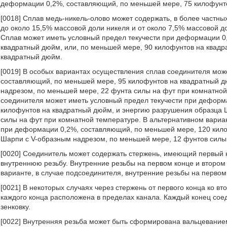
деформации 0,2%, составляющий, по меньшей мере, 75 килофунт
[0018] Сплав медь-никель-олово может содержать, в более частны
до около 15,5% массовой доли никеля и от около 7,5% массовой до
Сплав может иметь условный предел текучести при деформации 0
квадратный дюйм, или, по меньшей мере, 90 килофунтов на квадр
квадратный дюйм.
[0019] В особых вариантах осуществления сплав соединителя мож
составляющий, по меньшей мере, 95 килофунтов на квадратный д
надрезом, по меньшей мере, 22 фунта силы на фут при комнатной
соединителя может иметь условный предел текучести при деформ
килофунтов на квадратный дюйм, и энергию разрушения образца 
силы на фут при комнатной температуре. В альтернативном вариа
при деформации 0,2%, составляющий, по меньшей мере, 120 кило
Шарпи с V-образным надрезом, по меньшей мере, 12 фунтов силы
[0020] Соединитель может содержать стержень, имеющий первый к
внутреннюю резьбу. Внутренние резьбы на первом конце и втором
варианте, в случае подсоединителя, внутренние резьбы на первом
[0021] В некоторых случаях через стержень от первого конца ко в
каждого конца расположена в пределах канала. Каждый конец сое
зенковку.
[0022] Внутренняя резьба может быть сформирована вальцеванием