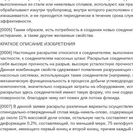
выполненных из стали или никелевых сплавов, используют, как пр
обрабатывают изнутри трубопровод, внутри которого расположен 
изнашивается, и ее приходится периодически в течение срока слу
эффективности.
[0005] Таким образом, есть потребность в создании новых соедин
истиранию, а также другие желаемые свойства.
КРАТКОЕ ОПИСАНИЕ ИЗОБРЕТЕНИЯ
[0006] Настоящее раскрытие относится к соединителям, выполне
частности, к соединителям насосных штанг. Раскрытые соедините
себя высокую прочность на разрыв, высокую усталостную прочность
Данная комбинация свойств сдерживает появление разрушающих п
насосных системах, использующих такие соединители (например, 
механическую функциональность в процессе добычи углеводородов
компонентов, значительно сокращая затраты на оборудование, ис
раскрытых здесь соединителей имеют такую форму, что они содер
поверхности, благодаря чему нет помех для потока флюида.
[0007] В данной заявке раскрыты различные варианты осуществле
спинодально-отвержденный сплав медь-никель-олово, содержащий 
до около 11% массовой доли олова, остальную часть составляет м
деформации 0,2%, составляющий, по меньшей мере, 75 килофунто
стержня, имеющего первый конец и второй конец, причем каждый 