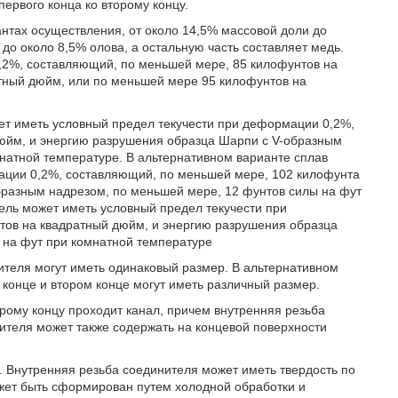
ервого конца ко второму концу.
антах осуществления, от около 14,5% массовой доли до
до около 8,5% олова, а остальную часть составляет медь.
,2%, составляющий, по меньшей мере, 85 килофунтов на
тный дюйм, или по меньшей мере 95 килофунтов на
ет иметь условный предел текучести при деформации 0,2%,
юйм, и энергию разрушения образца Шарпи с V-образным
омнатной температуре. В альтернативном варианте сплав
ации 0,2%, составляющий, по меньшей мере, 102 килофунта
бразным надрезом, по меньшей мере, 12 фунтов силы на фут
ель может иметь условный предел текучести при
тов на квадратный дюйм, и энергию разрушения образца
 на фут при комнатной температуре
ителя могут иметь одинаковый размер. В альтернативном
 конце и втором конце могут иметь различный размер.
торому концу проходит канал, причем внутренняя резьба
нителя может также содержать на концевой поверхности
 Внутренняя резьба соединителя может иметь твердость по
ожет быть сформирован путем холодной обработки и