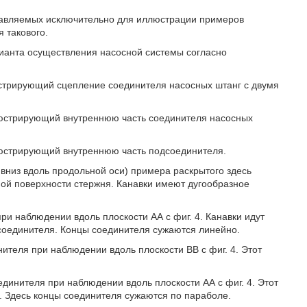
ставляемых исключительно для иллюстрации примеров
 такового.
рианта осуществления насосной системы согласно
люстрирующий сцепление соединителя насосных штанг с двумя
ллюстрирующий внутреннюю часть соединителя насосных
ллюстрирующий внутреннюю часть подсоединителя.
и вниз вдоль продольной оси) примера раскрытого здесь
ой поверхности стержня. Канавки имеют дугообразное
при наблюдении вдоль плоскости АА с фиг. 4. Канавки идут
соединителя. Концы соединителя сужаются линейно.
нителя при наблюдении вдоль плоскости ВВ с фиг. 4. Этот
единителя при наблюдении вдоль плоскости АА с фиг. 4. Этот
я. Здесь концы соединителя сужаются по параболе.