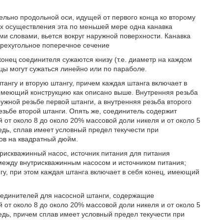
ельно продольной оси, идущей от первого конца ко второму
ах осуществления эта по меньшей мере одна канавка
ими словами, вьется вокруг наружной поверхности. Канавка
ырехугольное поперечное сечение
конец соединителя сужаются книзу (т.е. диаметр на каждом
ы могут сужаться линейно или по параболе.
ангу и вторую штангу, причем каждая штанга включает в
 имеющий конструкцию как описано выше. Внутренняя резьба
ужной резьбе первой штанги, а внутренняя резьба второго
зьбе второй штанги. Опять же, соединитель содержит
от около 8 до около 20% массовой доли никеля и от около 5
едь, сплав имеет условный предел текучести при
ов на квадратный дюйм.
трискважинный насос, источник питания для питания
между внутрискважинным насосом и источником питания;
гу, при этом каждая штанга включает в себя конец, имеющий
оединителей для насосной штанги, содержащие
от около 8 до около 20% массовой доли никеля и от около 5
едь, причем сплав имеет условный предел текучести при