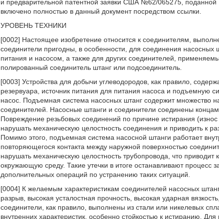
и предварительной патентной заявки США №62/065275, поданной 
включено полностью в данный документ посредством ссылки.
УРОВЕНЬ ТЕХНИКИ
[0002] Настоящее изобретение относится к соединителям, выполн
соединители пригодны, в особенности, для соединения насосных 
питания и насосом, а также для других соединителей, применяемы
полированный соединитель штанг или подсоединитель.
[0003] Устройства для добычи углеводородов, как правило, содерж
резервуара, источник питания для питания насоса и подъемную с
насос. Подъемная система насосных штанг содержит множество н
соединителей. Насосные штанги и соединители соединены концами
Повреждение резьбовых соединений по причине истирания (износ
нарушать механическую целостность соединения и приводить к ра
Помимо этого, подъемная система насосной штанги работает внут
повторяющегося контакта между наружной поверхностью соединит
нарушать механическую целостность трубопровода, что приводит к
окружающую среду. Такие утечки в итоге останавливают процесс з
дополнительных операций по устранению таких ситуаций.
[0004] К желаемым характеристикам соединителей насосных штанг
разрыв, высокая усталостная прочность, высокая ударная вязкость
соединители, как правило, выполнены из стали или никелевых с
внутренних характеристик, особенно стойкостью к истиранию. Для