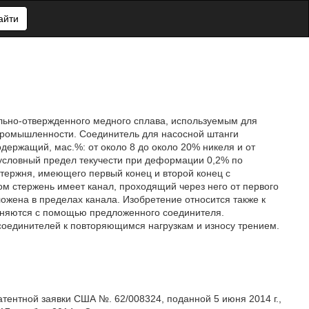
айти
льно-отвержденного медного сплава, используемым для
промышленности. Соединитель для насосной штанги
держащий, мас.%: от около 8 до около 20% никеля и от
т условный предел текучести при деформации 0,2% по
стержня, имеющего первый конец и второй конец с
ом стержень имеет канал, проходящий через него от первого
ложена в пределах канала. Изобретение относится также к
диняются с помощью предложенного соединителя.
оединителей к повторяющимся нагрузкам и износу трением.
атентной заявки США №. 62/008324, поданной 5 июня 2014 г.,