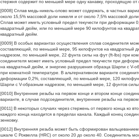
стержня содержит по меньшей мере одну канавку, проходящую от п
[0008] Сплав медь-никель-олово может содержать, в частных вари
около 15,5% массовой доли никеля и от около 7,5% массовой доли 
Сплав может иметь условный предел текучести при деформации 0
квадратный дюйм, или по меньшей мере 90 килофунтов на квадра
квадратный дюйм.
[0009] В особых вариантах осуществления сплав соединителя мож
составляющий, по меньшей мере, 95 килофунтов на квадратный д
надрезом, по меньшей мере, 22 фунта силы на фут (ft-lbs) при к
соединителя может иметь условный предел текучести при деформ
на квадратный дюйм, и энергию разрушения образца Шарпи с V-о
при комнатной температуре. В альтернативном варианте соединит
деформации 0,2%, составляющий, по меньшей мере, 120 килофун
Шарпи с V-образным надрезом, по меньшей мере, 12 фунтов силы
[0010] Внутренние резьбы на первом конце и втором конце соедин
варианте, в случае подсоединителя, внутренние резьбы на первом
[0011] В некоторых случаях через стержень от первого конца ко в
каждого конца находится в пределах канала. Каждый конец соеди
зенковку.
[0012] Внутренняя резьба может быть сформирован вальцеванием.
шкале С Роквелла (HRC) от около 20 до около 40. Соединитель м