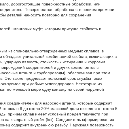
авило, дорогостоящие поверхностные обработки, или
соединитель. Поверхностная обработка с течением времени
жбы деталей наносить повторно для сохранения
ителей штанговых муфт, которым присуща стойкость к
нным из спинодально-отвержденных медных сплавов, в
ли обладают уникальной комбинацией свойств, включающих в
, ударную вязкость, стойкость к истиранию и коррозии.
овреждений соединителей и других компонентов в
насосные штанги и трубопроводы), обеспечивая при этом
. Это также продлевает полезный срок службы таких
пользуемое при добыче углеводородов. Некоторые из
жат по меньшей мере одну канавку на своей наружной
ния соединителей для насосной штанги, которые содержат
от около 8 до около 20% массовой доли никеля и от около 5
едь, причем сплав имеет условный предел текучести при
в на квадратный дюйм (ksi). Соединитель сформирован из
конец содержит внутреннюю резьбу. Наружная поверхность