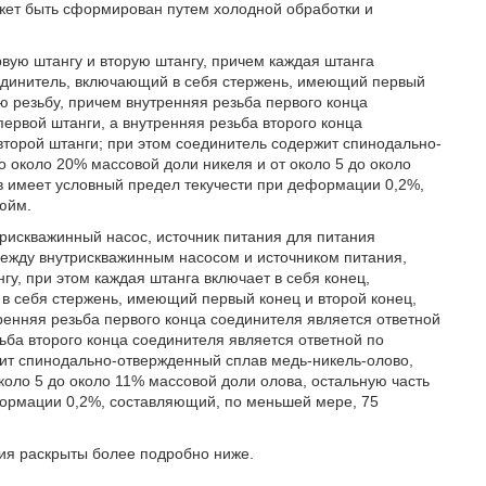
ожет быть сформирован путем холодной обработки и
вую штангу и вторую штангу, причем каждая штанга
оединитель, включающий в себя стержень, имеющий первый
ю резьбу, причем внутренняя резьба первого конца
ервой штанги, а внутренняя резьба второго конца
второй штанги; при этом соединитель содержит спинодально-
 около 20% массовой доли никеля и от около 5 до около
ав имеет условный предел текучести при деформации 0,2%,
юйм.
трискважинный насос, источник питания для питания
между внутрискважинным насосом и источником питания,
гу, при этом каждая штанга включает в себя конец,
в себя стержень, имеющий первый конец и второй конец,
ренняя резьба первого конца соединителя является ответной
ьба второго конца соединителя является ответной по
жит спинодально-отвержденный сплав медь-никель-олово,
коло 5 до около 11% массовой доли олова, остальную часть
формации 0,2%, составляющий, по меньшей мере, 75
ия раскрыты более подробно ниже.