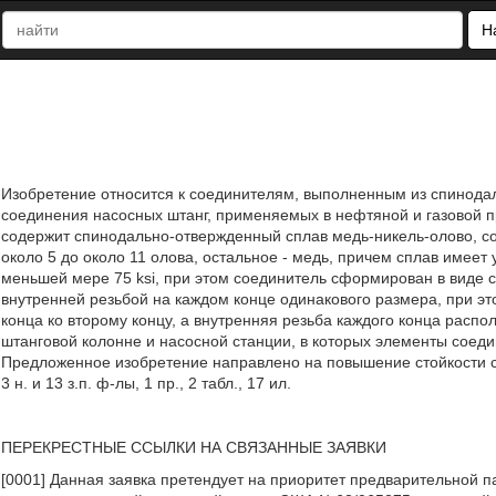
Н
Изобретение относится к соединителям, выполненным из спинода
соединения насосных штанг, применяемых в нефтяной и газовой 
содержит спинодально-отвержденный сплав медь-никель-олово, со
около 5 до около 11 олова, остальное - медь, причем сплав имее
меньшей мере 75 ksi, при этом соединитель сформирован в виде 
внутренней резьбой на каждом конце одинакового размера, при эт
конца ко второму концу, а внутренняя резьба каждого конца распо
штанговой колонне и насосной станции, в которых элементы сое
Предложенное изобретение направлено на повышение стойкости с
3 н. и 13 з.п. ф-лы, 1 пр., 2 табл., 17 ил.
ПЕРЕКРЕСТНЫЕ ССЫЛКИ НА СВЯЗАННЫЕ ЗАЯВКИ
[0001] Данная заявка претендует на приоритет предварительной п