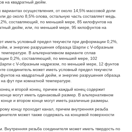
ов на квадратный дюйм.
х вариантах осуществления, от около 14,5% массовой доли
ли до около 8,5% олова, остальную часть составляет медь.
,2%, составляющий, по меньшей мере, 85 килофунтов на
атный дюйм, или, по меньшей мере, 95 килофунтов на
ет иметь условный предел текучести при деформации 0,2%,
юйм, и энергию разрушения образца Шарпи с V-образным
 температуре. В альтернативном варианте сплав
ации 0,2%, составляющий, по меньшей мере, 102
Шарпи с V-образным надрезом, по меньшей мере, 12 фунтов
нте соединитель может иметь условный предел текучести
фунтов на квадратный дюйм, и энергию разрушения образца
 на фут при комнатной температуре.
онец и второй конец, причем каждый конец содержит
 конце могут иметь одинаковый размер. В альтернативном
 конце и втором конце могут иметь различные размеры.
торому концу проходит канал, причем внутренняя резьба
динителя может также содержать на концевой поверхности
. Внутренняя резьба соединителя может иметь твердость по