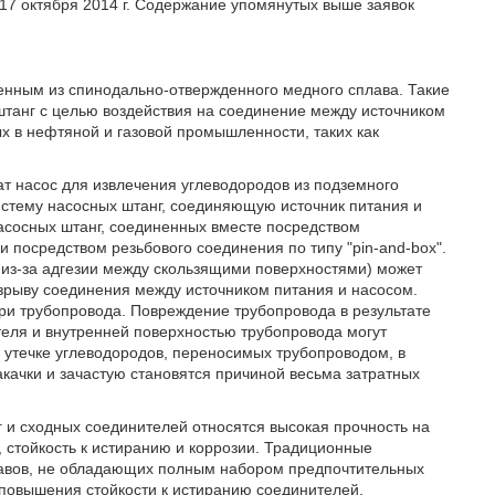
17 октября 2014 г. Содержание упомянутых выше заявок
енным из спинодально-отвержденного медного сплава. Такие
штанг с целью воздействия на соединение между источником
х в нефтяной и газовой промышленности, таких как
ат насос для извлечения углеводородов из подземного
истему насосных штанг, соединяющую источник питания и
асосных штанг, соединенных вместе посредством
 посредством резьбового соединения по типу "pin-and-box".
 из-за адгезии между скользящими поверхностями) может
зрыву соединения между источником питания и насосом.
ри трубопровода. Повреждение трубопровода в результате
еля и внутренней поверхностью трубопровода могут
 утечке углеводородов, переносимых трубопроводом, в
акачки и зачастую становятся причиной весьма затратных
 и сходных соединителей относятся высокая прочность на
, стойкость к истиранию и коррозии. Традиционные
плавов, не обладающих полным набором предпочтительных
 повышения стойкости к истиранию соединителей,