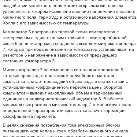
воздействии магнитного поля магнитов крыльчатки, причем
удвоенного, в котором исключено влияние напряжения внешнего
магнитного поля, термоЭдс и остаточного напряжения элементов
Холла с его зависимостью от температуры.
Компаратор 5 построен по типовой схеме компаратора с
гистерезисом с единственным отличием - резистор обратной
связи 6 цепи гистерезиса соединен с выходом микроконтроллера
7, который при подаче питания на компаратор устанавливает на
резисторе 6 напряжение в зависимости от предыдущего
состояния компаратора 5.
Микроконтроллер 7 по изменению сигналов компаратора 5,
которые происходят при каждом полуобороте магнитов
крыльчатки, считает прошедший объем воды в соответствии с
установленным коэффициентом пересчета цены оборотов
крыльчатки и выводит накопленный объем в тарированных
единицах на жидкокристаллический индикатор 8. В области
минимальных расходов микроконтроллер 7 компенсирует спад
передаточной характеристики крыльчатки за счет коррекции
коэффициента пересчета.
В целях снижения потребления тока электронным блоком
питание датчиков Холла и схем обработки выходного сигнала
осуществляется от выхода микроконтроллера по сигналам