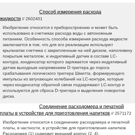
Способ измерения расхода
жидкости
// 2602401
Изобретение относится к приборостроению и может быть
использовано в счетчиках расхода воды с автономным
питанием. Особенность способа измерения расхода жидкости
заключается в том, что для его реализации используют
крыльчатки счетчика с закрепленным на ней диском, наполовину
покрытым металлом, и индуктивный датчик в составе LC-
контура, конденсатор которого заряжается через индуктивный
датчик выходным напряжением D-триггера до порога
срабатывания логического триггера Шмитта, формирующего
импульсы из затухающих колебаний на LC-контуре, которые
через конденсатор обратной связи подзаряжают LC-контур и
используются для сброса D-триггера и выделения поворотов
диска.
Соединение расходомера и печатной
платы в устройстве для приготовления напитков
// 2571172
Изобретение относится к соединению расходомера и печатной
платы, в частности, в устройстве для приготовления напитков.
Расходомер (1) содержит внешний корпус (2, 4),