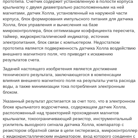
прототипа. Счетчик содержит установленную в полости корпуса
крыльчатку с двумя диаметрально расположенными на ней
магнитами, датчик Холла, установленный на наружной части
корпуса, блок формирования импульсного питания для датчика
Холла, блок управления и вычисления на базе
микроконтроллера, блок оптимизации коэффициента пересчета,
таймер, жидкокристаллический индикатор, источник
электропитания, блок связи с компьютером. Недостатком
прототипа является подверженность датчика Холла воздействию
внешнего магнитного поля, что приводит к искажению
результатов счета.
Задачей настоящего изобретения является достижение
технического результата, заключающегося в компенсации
влияния внешнего магнитного поля на результаты учета расхода
воды, а также минимизации тока потребления электронным
блоком.
Указанный результат достигается за счет того, что в электронном
блоке крыльчатого водосчетчика, содержащем датчик Холла,
расположенный над траекторией прохождения магнитов
крыльчатки, токоограничивающий резистор, инструментальный
усилитель выходного сигнала датчика Холла, компаратор с
резистором обратной связи в цепи гистерезиса, микроконтроллер
с жидкокристаллическим индикатором, вход которого соединен с