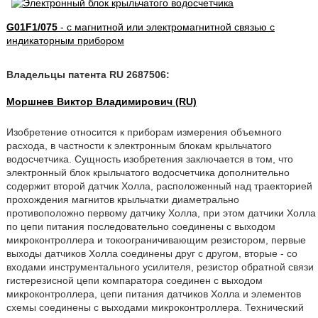
G01F1/075
- с магнитной или электромагнитной связью с
индикаторным прибором
Владельцы патента RU 2687506:
Моршнев Виктор Владимирович (RU)
Изобретение относится к приборам измерения объемного
расхода, в частности к электронным блокам крыльчатого
водосчетчика. Сущность изобретения заключается в том, что
электронный блок крыльчатого водосчетчика дополнительно
содержит второй датчик Холла, расположенный над траекторией
прохождения магнитов крыльчатки диаметрально
противоположно первому датчику Холла, при этом датчики Холла
по цепи питания последовательно соединены с выходом
микроконтроллера и токоограничивающим резистором, первые
выходы датчиков Холла соединены друг с другом, вторые - со
входами инструментального усилителя, резистор обратной связи
гистерезисной цепи компаратора соединен с выходом
микроконтроллера, цепи питания датчиков Холла и элементов
схемы соединены с выходами микроконтроллера. Технический