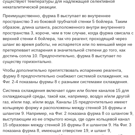
существуют температуры для надлежащей селективной
некаталитической реакции.
Преимущественно, фурма 8 выступает во внутреннее
пространство 3 из боковой трубчатой стенки 5 бойлера. Таким
образом, длина шланга, расположенного внутри внутреннего
пространства 3, короче, чем в том случае, когда фурма свисала с
верхней стенки 4 бойлера, так что реагент, проходящий через
шланг во время работы, не испаряется или по меньшей мере не
претерпевает испарения в значительной степени до того, как
достичь сопла 10. Предпочтительно, фурма 8 выступает по
существу горизонтально.
Чтобы дополнительно препятствовать испарению реагента,
фурму 8 предпочтительно снабжают системой охлаждения; на
Фиг. 2-4 показаны фурмы 8 с разными системами охлаждения.
Система охлаждения включает один или более каналов 15 для
охлаждающей среды, такой как, например, воздух и/или другой
газ, и/или пар, и/или вода. Каналы 15 предпочтительно имеют
кольцевую форму и расположены между стенкой 16 фурмы и
шлангом 9. Например, на Фиг. 2 показана фурма 8 со шлангом 9,
выступающим из ее открытого конца, где один кольцевой канал
15 образован между стенкой 16 фурмы 8 и шлангом 9. На Фиг. 3
показана фурма 8, имеющая отверстие 19, и шланг 9,