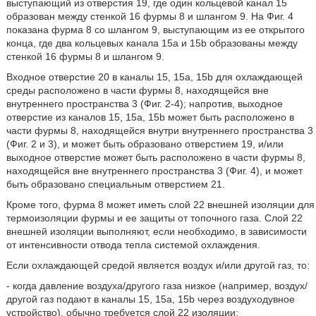
выступающий из отверстия 19, где один кольцевой канал 15
образован между стенкой 16 фурмы 8 и шлангом 9. На Фиг. 4
показана фурма 8 со шлангом 9, выступающим из ее открытого
конца, где два кольцевых канала 15а и 15b образованы между
стенкой 16 фурмы 8 и шлангом 9.
Входное отверстие 20 в каналы 15, 15а, 15b для охлаждающей
среды расположено в части фурмы 8, находящейся вне
внутреннего пространства 3 (Фиг. 2-4); напротив, выходное
отверстие из каналов 15, 15а, 15b может быть расположено в
части фурмы 8, находящейся внутри внутреннего пространства 3
(Фиг. 2 и 3), и может быть образовано отверстием 19, и/или
выходное отверстие может быть расположено в части фурмы 8,
находящейся вне внутреннего пространства 3 (Фиг. 4), и может
быть образовано специальным отверстием 21.
Кроме того, фурма 8 может иметь слой 22 внешней изоляции для
термоизоляции фурмы и ее защиты от топочного газа. Слой 22
внешней изоляции выполняют, если необходимо, в зависимости
от интенсивности отвода тепла системой охлаждения.
Если охлаждающей средой является воздух и/или другой газ, то:
- когда давление воздуха/другого газа низкое (например, воздух/
другой газ подают в каналы 15, 15а, 15b через воздуходувное
устройство), обычно требуется слой 22 изоляции;