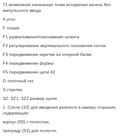
71 возможная начальная точка испарения капель без
импульсного ввода
А угол
F пламя
F1 разматывания/сматывания шланга
F2 регулирование вертикального положения сопла
F3 передвижение каретки на опорной балке
F4 передвижение фурмы
F5 передвижение цепи 42
G топочный газ
S стрелка
SZ, SZ1, SZ2 размер щели
1. Сопло (10) для введения реагента в камеру сгорания,
содержащее:
корпус (50) с полостью,
преграду (53) для полости,