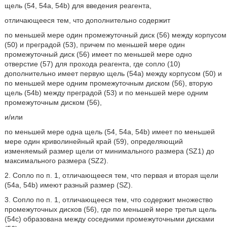
щель (54, 54а, 54b) для введения реагента,
отличающееся тем, что дополнительно содержит
по меньшей мере один промежуточный диск (56) между корпусом
(50) и преградой (53), причем по меньшей мере один
промежуточный диск (56) имеет по меньшей мере одно
отверстие (57) для прохода реагента, где сопло (10)
дополнительно имеет первую щель (54а) между корпусом (50) и
по меньшей мере одним промежуточным диском (56), вторую
щель (54b) между преградой (53) и по меньшей мере одним
промежуточным диском (56),
и/или
по меньшей мере одна щель (54, 54а, 54b) имеет по меньшей
мере один криволинейный край (59), определяющий
изменяемый размер щели от минимального размера (SZ1) до
максимального размера (SZ2).
2. Сопло по п. 1, отличающееся тем, что первая и вторая щели
(54а, 54b) имеют разный размер (SZ).
3. Сопло по п. 1, отличающееся тем, что содержит множество
промежуточных дисков (56), где по меньшей мере третья щель
(54с) образована между соседними промежуточными дисками