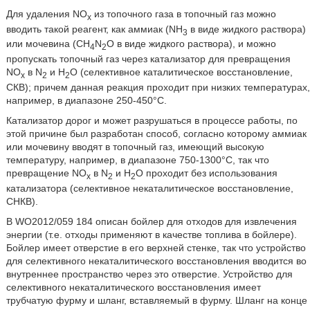
Для удаления NО
из топочного газа в топочный газ можно
х
вводить такой реагент, как аммиак (NH
в виде жидкого раствора)
3
или мочевина (CH
N
O в виде жидкого раствора), и можно
4
2
пропускать топочный газ через катализатор для превращения
NO
в N
и Н
О (селективное каталитическое восстановление,
x
2
2
СКВ); причем данная реакция проходит при низких температурах,
например, в диапазоне 250-450°С.
Катализатор дорог и может разрушаться в процессе работы, по
этой причине был разработан способ, согласно которому аммиак
или мочевину вводят в топочный газ, имеющий высокую
температуру, например, в диапазоне 750-1300°С, так что
превращение NO
в N
и Н
О проходит без использования
x
2
2
катализатора (селективное некаталитическое восстановление,
СНКВ).
В WO2012/059 184 описан бойлер для отходов для извлечения
энергии (т.е. отходы применяют в качестве топлива в бойлере).
Бойлер имеет отверстие в его верхней стенке, так что устройство
для селективного некаталитического восстановления вводится во
внутреннее пространство через это отверстие. Устройство для
селективного некаталитического восстановления имеет
трубчатую фурму и шланг, вставляемый в фурму. Шланг на конце