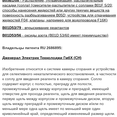
B05B1/08
- Распыление; пульверизация; распылительные
насадки (сопла) (смесители-распылители с соплами B01F 5/20;
способы нанесения жидкостей или других текучих веществ на
поверхность разбрызгиванием B05D; устройства для откачивания
жидкостей F04; клапаны, например для водопроводов F16K)
B01D53/79
- впрыскивание реактантов
B01D53/56
- оксиды азота (B01D 53/60 имеет преимущество)
Владельцы патента RU 2686895:
Дженерал Электрик Текнолоджи ГмбХ (CH)
Изобретение относится к системе камеры сгорания и устройства
для селективного некаталитического восстановления, в частности
к соплу для введения реагента в камеру сгорания. Сопло
содержит корпус с полостью, преграду для полости,
промежуточный диск между корпусом и преградой, имеющий
отверстие для прохода реагента, щель для введения реагента,
первую щель между корпусом и промежуточным диском, вторую
щель между преградой и промежуточным диском и/или по
меньшей мере одна щель имеет по меньшей мере один
криволинейный край, определяющий изменяемый размер щели.