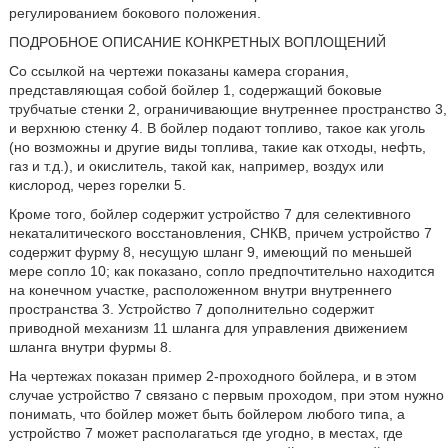
регулированием бокового положения.
ПОДРОБНОЕ ОПИСАНИЕ КОНКРЕТНЫХ ВОПЛОЩЕНИЙ
Со ссылкой на чертежи показаны камера сгорания,
представляющая собой бойлер 1, содержащий боковые
трубчатые стенки 2, ограничивающие внутреннее пространство 3,
и верхнюю стенку 4. В бойлер подают топливо, такое как уголь
(но возможны и другие виды топлива, такие как отходы, нефть,
газ и т.д.), и окислитель, такой как, например, воздух или
кислород, через горелки 5.
Кроме того, бойлер содержит устройство 7 для селективного
некаталитического восстановления, СНКВ, причем устройство 7
содержит фурму 8, несущую шланг 9, имеющий по меньшей
мере сопло 10; как показано, сопло предпочтительно находится
на конечном участке, расположенном внутри внутреннего
пространства 3. Устройство 7 дополнительно содержит
приводной механизм 11 шланга для управления движением
шланга внутри фурмы 8.
На чертежах показан пример 2-проходного бойлера, и в этом
случае устройство 7 связано с первым проходом, при этом нужно
понимать, что бойлер может быть бойлером любого типа, а
устройство 7 может располагаться где угодно, в местах, где