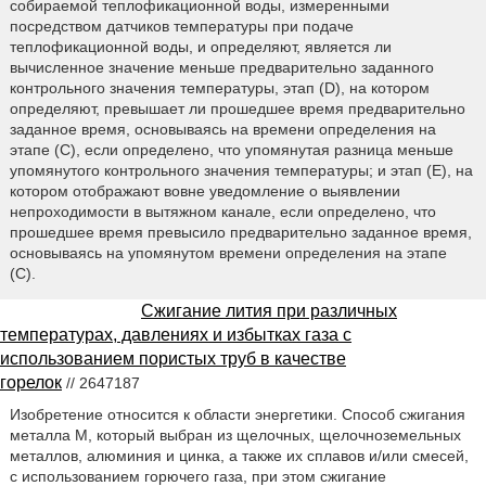
собираемой теплофикационной воды, измеренными
посредством датчиков температуры при подаче
теплофикационной воды, и определяют, является ли
вычисленное значение меньше предварительно заданного
контрольного значения температуры, этап (D), на котором
определяют, превышает ли прошедшее время предварительно
заданное время, основываясь на времени определения на
этапе (С), если определено, что упомянутая разница меньше
упомянутого контрольного значения температуры; и этап (Е), на
котором отображают вовне уведомление о выявлении
непроходимости в вытяжном канале, если определено, что
прошедшее время превысило предварительно заданное время,
основываясь на упомянутом времени определения на этапе
(С).
Сжигание лития при различных
температурах, давлениях и избытках газа с
использованием пористых труб в качестве
горелок
// 2647187
Изобретение относится к области энергетики. Способ сжигания
металла M, который выбран из щелочных, щелочноземельных
металлов, алюминия и цинка, а также их сплавов и/или смесей,
с использованием горючего газа, при этом сжигание