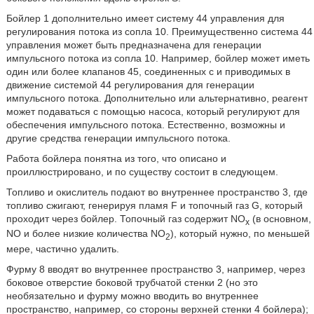
Бойлер 1 дополнительно имеет систему 44 управления для
регулирования потока из сопла 10. Преимущественно система 44
управления может быть предназначена для генерации
импульсного потока из сопла 10. Например, бойлер может иметь
один или более клапанов 45, соединенных с и приводимых в
движение системой 44 регулирования для генерации
импульсного потока. Дополнительно или альтернативно, реагент
может подаваться с помощью насоса, который регулируют для
обеспечения импульсного потока. Естественно, возможны и
другие средства генерации импульсного потока.
Работа бойлера понятна из того, что описано и
проиллюстрировано, и по существу состоит в следующем.
Топливо и окислитель подают во внутреннее пространство 3, где
топливо сжигают, генерируя пламя F и топочный газ G, который
проходит через бойлер. Топочный газ содержит NO
(в основном,
x
NO и более низкие количества NO
), который нужно, по меньшей
2
мере, частично удалить.
Фурму 8 вводят во внутреннее пространство 3, например, через
боковое отверстие боковой трубчатой стенки 2 (но это
необязательно и фурму можно вводить во внутреннее
пространство, например, со стороны верхней стенки 4 бойлера);