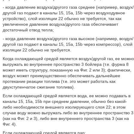
- когда давление воздуха/другого газа среднее (например, воздух/
другой газ подают в каналы 15, 15а, 15b через воздуходувное
устройство), слой изоляции 22 обычно не требуется, так как
увеличенное давление воздуха/другого газа обеспечивает
достаточный отвод тепла;
- когда давление воздуха/другого газа высокое (например, воздух/
другой газ подают в каналы 15, 15а, 15b через компрессор), слой
изоляции 22 обычно не требуется.
Когда охлаждающей средой является воздух/другой газ, ее можно
выгружать во внутреннее пространство 3 бойлера (т.е. фурма 8
может иметь структуру, показанную на Фиг. 2 или 3); фактически,
воздух может преимущественно обеспечивать дальнейшее
протекание реакции топлива (т.е. это может работать как
двухступенчатое сжигание топлива).
Если охлаждающей средой является вода, ее можно подавать в
каналы 15, 15а, 15b при среднем давлении, обычно без какой-
либо необходимости внешнего изолирующего слоя 22; в этом
случае воду можно выгружать либо во внутреннее пространство 3
(как на Фиг. 2 и 3), либо вне внутреннего пространства 3 (как на
Фиг. 4).
Если охлаждающей средой является пар: