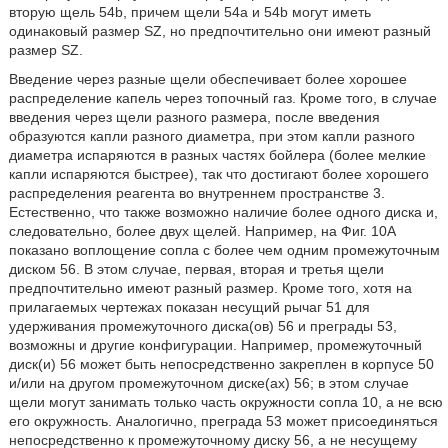
вторую щель 54b, причем щели 54а и 54b могут иметь
одинаковый размер SZ, но предпочтительно они имеют разный
размер SZ.
Введение через разные щели обеспечивает более хорошее
распределение капель через топочный газ. Кроме того, в случае
введения через щели разного размера, после введения
образуются капли разного диаметра, при этом капли разного
диаметра испаряются в разных частях бойлера (более мелкие
капли испаряются быстрее), так что достигают более хорошего
распределения реагента во внутреннем пространстве 3.
Естественно, что также возможно наличие более одного диска и,
следовательно, более двух щелей. Например, на Фиг. 10А
показано воплощение сопла с более чем одним промежуточным
диском 56. В этом случае, первая, вторая и третья щели
предпочтительно имеют разный размер. Кроме того, хотя на
прилагаемых чертежах показан несущий рычаг 51 для
удерживания промежуточного диска(ов) 56 и преграды 53,
возможны и другие конфигурации. Например, промежуточный
диск(и) 56 может быть непосредственно закреплен в корпусе 50
и/или на другом промежуточном диске(ах) 56; в этом случае
щели могут занимать только часть окружности сопла 10, а не всю
его окружность. Аналогично, преграда 53 может присоединяться
непосредственно к промежуточному диску 56, а не несущему