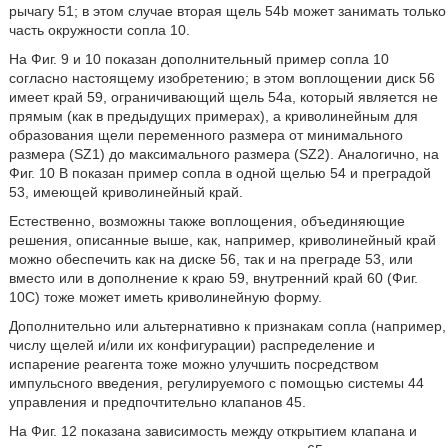
рычагу 51; в этом случае вторая щель 54b может занимать только
часть окружности сопла 10.
На Фиг. 9 и 10 показан дополнительный пример сопла 10
согласно настоящему изобретению; в этом воплощении диск 56
имеет край 59, ограничивающий щель 54а, который является не
прямым (как в предыдущих примерах), а криволинейным для
образования щели переменного размера от минимального
размера (SZ1) до максимального размера (SZ2). Аналогично, на
Фиг. 10 В показан пример сопла в одной щелью 54 и преградой
53, имеющей криволинейный край.
Естественно, возможны также воплощения, объединяющие
решения, описанные выше, как, например, криволинейный край
можно обеспечить как на диске 56, так и на преграде 53, или
вместо или в дополнение к краю 59, внутренний край 60 (Фиг.
10С) тоже может иметь криволинейную форму.
Дополнительно или альтернативно к признакам сопла (например,
числу щелей и/или их конфигурации) распределение и
испарение реагента тоже можно улучшить посредством
импульсного введения, регулируемого с помощью системы 44
управления и предпочтительно клапанов 45.
На Фиг. 12 показана зависимость между открытием клапана и