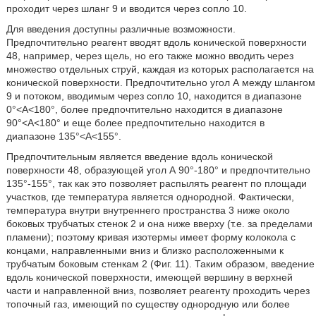
проходит через шланг 9 и вводится через сопло 10.
Для введения доступны различные возможности.
Предпочтительно реагент вводят вдоль конической поверхности
48, например, через щель, но его также можно вводить через
множество отдельных струй, каждая из которых располагается на
конической поверхности. Предпочтительно угол А между шлангом
9 и потоком, вводимым через сопло 10, находится в диапазоне
0°<А<180°, более предпочтительно находится в диапазоне
90°<А<180° и еще более предпочтительно находится в
диапазоне 135°<А<155°.
Предпочтительным является введение вдоль конической
поверхности 48, образующей угол А 90°-180° и предпочтительно
135°-155°, так как это позволяет распылять реагент по площади
участков, где температура является однородной. Фактически,
температура внутри внутреннего пространства 3 ниже около
боковых трубчатых стенок 2 и она ниже вверху (т.е. за пределами
пламени); поэтому кривая изотермы имеет форму колокола с
концами, направленными вниз и близко расположенными к
трубчатым боковым стенкам 2 (Фиг. 11). Таким образом, введение
вдоль конической поверхности, имеющей вершину в верхней
части и направленной вниз, позволяет реагенту проходить через
топочный газ, имеющий по существу однородную или более