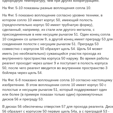
однородную температуру, чем при других конфигурациях.
На Фиг. 5-10 показаны разные воплощения сопла 10.
На Фиг. 5 показано воплощение согласно уровню техники, в
котором сопло 10 имеет корпус 50, имеющий полость
(предпочтительно корпус 50 имеет трубчатую форму),
сделанный, например, из стали или другого металла, с
присоединенным в нем несущим рычагом 51. Один конец сопла
10 соединен со шлангом 9, а другой конец имеет преграду 53 для
соединения полости с несущим рычагом 51. Преграда 53
совместно с корпусом 50 образует щель 54. Щель 54 может
иметь (но необязательно) сужающийся участок прохода из
внутреннего пространства корпуса 50 наружу. Во время работы
реагент проходит через шланг 9 и поступает в полость корпуса
50, после чего реагент вводится во внутреннее пространство 3
бойлера через щель 54.
На Фиг. 6-8 показано воплощение сопла 10 согласно настоящему
изобретению. В этом воплощении сопло 10 имеет корпус 50 с
полостью и несущим рычагом 51, который поддерживает один
или более (в примере показан только один) промежуточных
дисков 56 и преграду 53.
В дисках 56 обеспечены отверстия 57 для прохода реагента. Диск
56 образует с корпусом 50 первую щель 54а, а с преградой 53 -