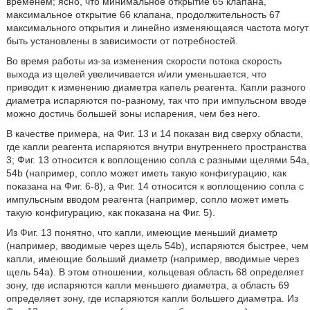
временем; ясно, что минимальное открытие 65 клапана,
максимальное открытие 66 клапана, продолжительность 67
максимального открытия и линейно изменяющаяся частота могут
быть установлены в зависимости от потребностей.
Во время работы из-за изменения скорости потока скорость
выхода из щелей увеличивается и/или уменьшается, что
приводит к изменению диаметра капель реагента. Капли разного
диаметра испаряются по-разному, так что при импульсном вводе
можно достичь большей зоны испарения, чем без него.
В качестве примера, на Фиг. 13 и 14 показан вид сверху области,
где капли реагента испаряются внутри внутреннего пространства
3; Фиг. 13 относится к воплощению сопла с разными щелями 54а,
54b (например, сопло может иметь такую конфигурацию, как
показана на Фиг. 6-8), а Фиг. 14 относится к воплощению сопла с
импульсным вводом реагента (например, сопло может иметь
такую конфигурацию, как показана на Фиг. 5).
Из Фиг. 13 понятно, что капли, имеющие меньший диаметр
(например, вводимые через щель 54b), испаряются быстрее, чем
капли, имеющие больший диаметр (например, вводимые через
щель 54а). В этом отношении, кольцевая область 68 определяет
зону, где испаряются капли меньшего диаметра, а область 69
определяет зону, где испаряются капли большего диаметра. Из