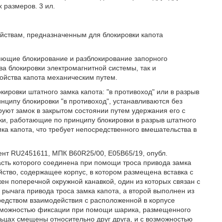
 размеров. 3 ил.
ойствам, предназначенным для блокировки капота
ляющие блокирование и разблокирование запорного
ва блокировки электромагнитной системы, так и
ойства капота механическим путем.
ировки штатного замка капота: "в противоход" или в разрыв
нципу блокировки "в противоход", устанавливаются без
руют замок в закрытом состоянии путем удержания его с
ки, работающие по принципу блокировки в разрыв штатного
мка капота, что требует непосредственного вмешательства в
тент RU2451611, МПК B60R25/00, E05B65/19, опубл.
сть которого соединена при помощи троса привода замка
йство, содержащее корпус, в котором размещена вставка с
ен поперечной окружной канавкой, один из которых связан с
 рычага привода троса замка капота, а второй выполнен из
едством взаимодействия с расположенной в корпусе
озможностью фиксации при помощи шарика, размещенного
льцах смещены относительно друг друга, и с возможностью