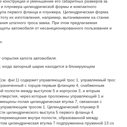
 конструкции и уменьшение его габаритных размеров за
ки и плунжера цилиндрической формы и компактного
ступа первого фланца и плунжера. Цилиндрическая форма
оту их изготовления, например, вытачиванием на станке.
ания штатного троса замка. При этом предлагаемая
ащиты автомобиля от несанкционированного пользования и
и.
т открытия капота автомобиля.
нт, когда запорный шарик находится в блокирующем
(см. фиг.1) содержит управляющий трос 1, управляемый трос
, ограниченный с торцов первым фланцем 4, снабженным
й полости между выступом 5 и корпусом 3, и вторым
отверстия, через которые проложены управляющий 1 и
змещены полая цилиндрическая втулка 7, связанная с
с управляющим тросом 1. Цилиндрический плунжер 8
ти цилиндрического выступа 5 первого фланца 4.
 перемещения внутри полости, образованной между
этом цилиндрическая втулка 7 подпружинена пружиной 13 со