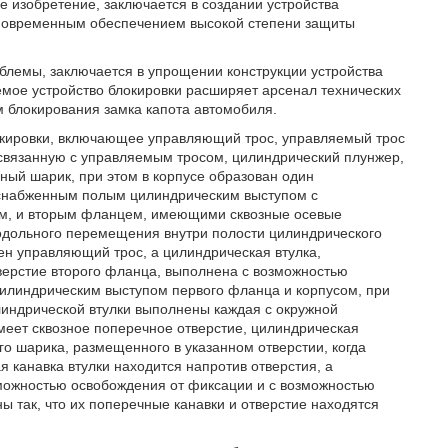
 изобретение, заключается в создании устройства
одновременным обеспечением высокой степени защиты
облемы, заключается в упрощении конструкции устройства
емое устройство блокировки расширяет арсенал технических
м блокирования замка капота автомобиля.
 блокировки, включающее управляющий трос, управляемый трос
 связанную с управляемым тросом, цилиндрический плунжер,
ый шарик, при этом в корпусе образован один
 снабженным полым цилиндрическим выступом с
ом, и вторым фланцем, имеющими сквозные осевые
одольного перемещения внутри полости цилиндрического
ен управляющий трос, а цилиндрическая втулка,
верстие второго фланца, выполнена с возможностью
илиндрическим выступом первого фланца и корпусом, при
линдрической втулки выполнены каждая с окружной
меет сквозное поперечное отверстие, цилиндрическая
о шарика, размещенного в указанном отверстии, когда
 канавка втулки находится напротив отверстия, а
зможностью освобождения от фиксации и с возможностью
 так, что их поперечные канавки и отверстие находятся