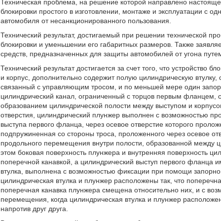
Техническая проблема, на решение которой направлено настоящее
блокировки простого в изготовлении, монтаже и эксплуатации с 
автомобиля от несанкционированного пользования.
Технический результат, достигаемый при решении технической пр
блокировки и уменьшении его габаритных размеров. Также заявля
средств, предназначенных для защиты автомобилей от угона путе
Технический результат достигается за счет того, что устройство
и корпус, дополнительно содержит полую цилиндрическую втулку,
связанный с управляющим тросом, и по меньшей мере один запорн
цилиндрический канал, ограниченный с торцов первым фланцем,
образованием цилиндрической полости между выступом и корпус
отверстия, цилиндрический плунжер выполнен с возможностью пр
выступа первого фланца, через осевое отверстие которого пролож
подпружиненная со стороны троса, проложенного через осевое от
продольного перемещения внутри полости, образованной между ц
этом боковая поверхность плунжера и внутренняя поверхность ци
поперечной канавкой, а цилиндрический выступ первого фланца и
втулка, выполнена с возможностью фиксации при помощи запорног
цилиндрическая втулка и плунжер расположены так, что поперечная
поперечная канавка плунжера смещена относительно них, и с во
перемещения, когда цилиндрическая втулка и плунжер расположены
напротив друг друга.