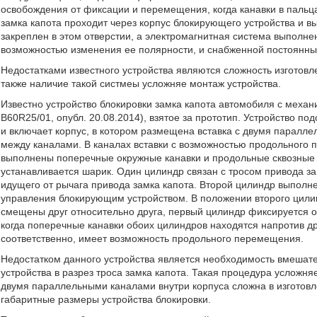
освобождения от фиксации и перемещения, когда канавки в пальца
замка капота проходит через корпус блокирующего устройства и в
закреплен в этом отверстии, а электромагнитная система выполне
возможностью изменения ее полярности, и снабженной постоянны
Недостатками известного устройства являются сложность изготовле
также наличие такой систмеы усложняе монтаж устройства.
Известно устройство блокировки замка капота автомобиля с меха
B60R25/01, опубл. 20.08.2014), взятое за прототип. Устройство по
и включает корпус, в котором размещена вставка с двумя паралл
между каналами. В каналах вставки с возможностью продольного 
выполнены поперечные окружные канавки и продольные сквозные 
устанавливается шарик. Один цилиндр связан с тросом привода за
идущего от рычага привода замка капота. Второй цилиндр выпол
управления блокирующим устройством. В положении второго цили
смещены друг относительно друга, первый цилиндр фиксируется 
когда поперечные канавки обоих цилиндров находятся напротив др
соответственно, имеет возможность продольного перемещения.
Недостатком данного устройства является необходимость вмешател
устройства в разрез троса замка капота. Такая процедура усложняе
двумя параллельными каналами внутри корпуса сложна в изготовл
габаритные размеры устройства блокировки.