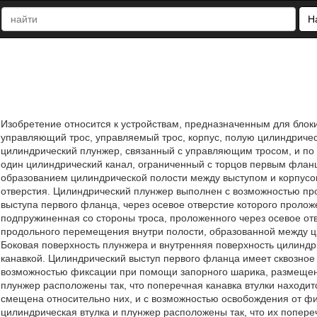
Н
Изобретение относится к устройствам, предназначенным для блоки
управляющий трос, управляемый трос, корпус, полую цилиндричес
цилиндрический плунжер, связанный с управляющим тросом, и по
один цилиндрический канал, ограниченный с торцов первым фла
образованием цилиндрической полости между выступом и корпус
отверстия. Цилиндрический плунжер выполнен с возможностью пр
выступа первого фланца, через осевое отверстие которого проло
подпружиненная со стороны троса, проложенного через осевое от
продольного перемещения внутри полости, образованной между ц
Боковая поверхность плунжера и внутренняя поверхность цилиндр
канавкой. Цилиндрический выступ первого фланца имеет сквозное
возможностью фиксации при помощи запорного шарика, размещенно
плунжер расположены так, что поперечная канавка втулки находит
смещена относительно них, и с возможностью освобождения от ф
цилиндрическая втулка и плунжер расположены так, что их попереч