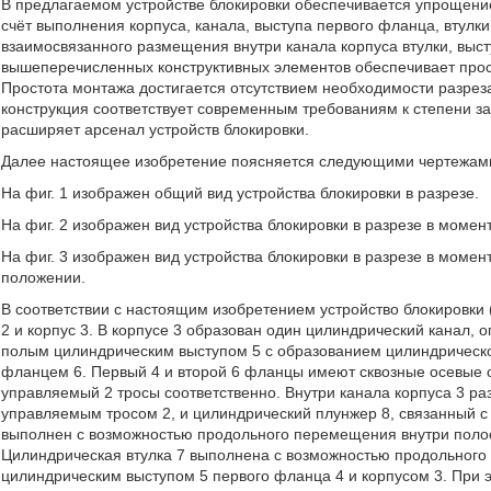
В предлагаемом устройстве блокировки обеспечивается упрощение
счёт выполнения корпуса, канала, выступа первого фланца, втул
взаимосвязанного размещения внутри канала корпуса втулки, вы
вышеперечисленных конструктивных элементов обеспечивает прост
Простота монтажа достигается отсутствием необходимости разрез
конструкция соответствует современным требованиям к степени з
расширяет арсенал устройств блокировки.
Далее настоящее изобретение поясняется следующими чертежам
На фиг. 1 изображен общий вид устройства блокировки в разрезе.
На фиг. 2 изображен вид устройства блокировки в разрезе в момен
На фиг. 3 изображен вид устройства блокировки в разрезе в моме
положении.
В соответствии с настоящим изобретением устройство блокировки 
2 и корпус 3. В корпусе 3 образован один цилиндрический канал
полым цилиндрическим выступом 5 с образованием цилиндрическо
фланцем 6. Первый 4 и второй 6 фланцы имеют сквозные осевые 
управляемый 2 тросы соответственно. Внутри канала корпуса 3 ра
управляемым тросом 2, и цилиндрический плунжер 8, связанный 
выполнен с возможностью продольного перемещения внутри полос
Цилиндрическая втулка 7 выполнена с возможностью продольного
цилиндрическим выступом 5 первого фланца 4 и корпусом 3. При 