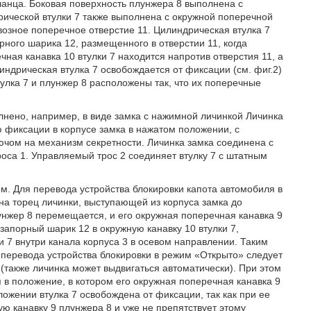
ланца. Боковая поверхность плунжера 8 выполнена с
рической втулки 7 также выполнена с окружной поперечной
возное поперечное отверстие 11. Цилиндрическая втулка 7
ного шарика 12, размещенного в отверстии 11, когда
чная канавка 10 втулки 7 находится напротив отверстия 11, а
ндрическая втулка 7 освобождается от фиксации (см. фиг.2)
улка 7 и плунжер 8 расположены так, что их поперечные
нено, например, в виде замка с нажимной личинкой Личинка
 фиксации в корпусе замка в нажатом положении, с
ючом на механизм секретности. Личинка замка соединена с
оса 1. Управляемый трос 2 соединяет втулку 7 с штатным
. Для перевода устройства блокировки капота автомобиля в
 на торец личинки, выступающей из корпуса замка до
унжер 8 перемещается, и его окружная поперечная канавка 9
запорный шарик 12 в окружную канавку 10 втулки 7,
 7 внутри канала корпуса 3 в осевом направлении. Таким
 перевода устройства блокировки в режим «Открыто» следует
у (также личинка может выдвигаться автоматически). При этом
в положение, в котором его окружная поперечная канавка 9
ложении втулка 7 освобождена от фиксации, так как при ее
 канавку 9 плунжера 8 и уже не препятствует этому