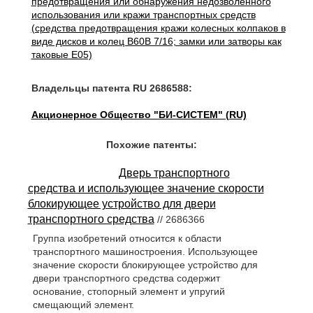
предотвращения или обнаружения недозволенного
использования или кражи транспортных средств
(средства предотвращения кражи колесных колпаков в
виде дисков и колец B60B 7/16; замки или затворы как
таковые E05)
Владельцы патента RU 2686588:
Акционерное Общество "БИ-СИСТЕМ" (RU)
Похожие патенты:
Дверь транспортного
средства и использующее значение скорости
блокирующее устройство для двери
транспортного средства
// 2686366
Группа изобретений относится к области
транспортного машиностроения. Использующее
значение скорости блокирующее устройство для
двери транспортного средства содержит
основание, стопорный элемент и упругий
смещающий элемент.