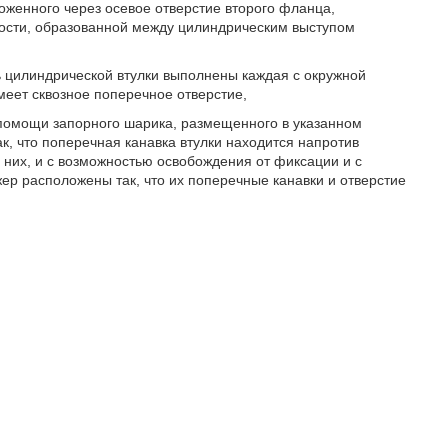
оженного через осевое отверстие второго фланца,
ости, образованной между цилиндрическим выступом
ь цилиндрической втулки выполнены каждая с окружной
меет сквозное поперечное отверстие,
помощи запорного шарика, размещенного в указанном
к, что поперечная канавка втулки находится напротив
 них, и с возможностью освобождения от фиксации и с
ер расположены так, что их поперечные канавки и отверстие