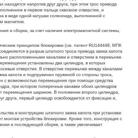
х находятся напротив друг друга, при этом трос привода
ыполненное в первом пальце сквозное отверстие, и
на в виде одной катушки соленоида, выполненной с
м магнитом.
ния и сборки, за счет наличия электромагнитной системы,
ническим принципом блокировки (см. патент RU144448, МПК
дсоединяется в разрыв штатного троса привода замка капота
ельно расположенными каналами и отверстием в перемычке
перемещения установлены два цилиндра, в которых
осевые отверстия. В отверстие перемычки между каналами
мка капота и подпружинен пружиной со стороны троса,
нен с возможностью перемещения при помощи средства
ндра, при котором поперечные канавки обоих цилиндров
от перемещения шариком. В положении второго цилиндра,
уг друга, первый цилиндр освобождается от фиксации и,
ьства в конструкцию штатного замка капота при установке
т монтаж устройства блокировки. Кроме того, конструкция с
ении и последующей сборке, а также увеличивает