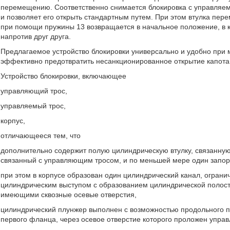
перемещению. Соответственно снимается блокировка с управляемо
и позволяет его открыть стандартным путем. При этом втулка пер
при помощи пружины 13 возвращается в начальное положение, в к
напротив друг друга.
Предлагаемое устройство блокировки универсально и удобно при м
эффективно предотвратить несанкционированное открытие капота
Устройство блокировки, включающее
управляющий трос,
управляемый трос,
корпус,
отличающееся тем, что
дополнительно содержит полую цилиндрическую втулку, связанну
связанный с управляющим тросом, и по меньшей мере один запо
при этом в корпусе образован один цилиндрический канал, огра
цилиндрическим выступом с образованием цилиндрической полост
имеющими сквозные осевые отверстия,
цилиндрический плунжер выполнен с возможностью продольного 
первого фланца, через осевое отверстие которого проложен упра