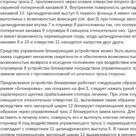
стороны троса 2, проложенного через осевое отверстие второго ф
окружной поперечной канавкой 9. Внутренняя поверхность цилинд
канавкой 10. Цилиндрический выступ 5 первого фланца 4 имеет ск
выполнена с возможностью фиксации (см. фиг.3) при помощи запор
цилиндрическая втулка 7 и плунжер 8 расположены так, что попере
поперечная канавка 9 плунжера 8 смещена относительно них. Цили
и имеет возможность перемещения тогда, когда цилиндрическая вт
канавки 9 и 10 и отверстие 11 находятся напротив друг друга.
Средство управления блокирующим устройством может быть выпол
замка содержит механизм секретности и обеспечена возможностью
возможностью возврата в исходное положение при воздействии кл
плунжером 8 устройства блокировки посредством управляющего тр
замком капота с противоположной от штатного троса стороны.
Предлагаемое устройство блокировки работает следующим образом
режим «Блокировка», как показано на фиг.3, следует нажать рукой
характерного щелчка срабатывания стопора личинки. При этом пл
смещается относительно отверстия 11, выталкивая таким образом 
вследствие чего запорный шарик 12 блокирует перемещение втулки
образом через управляемый трос 2 блокируется замок капота. Для
вставить в личинку ключ, повернуть его и вытянуть ключом личинк
плунжер 8 под воздействием управляющего троса 1 перемещается 
совпадает с отверстием 11 цилиндрического выступа 5. В таком по
осевом перемещении запорный шарик 12 выдавливается в окружную