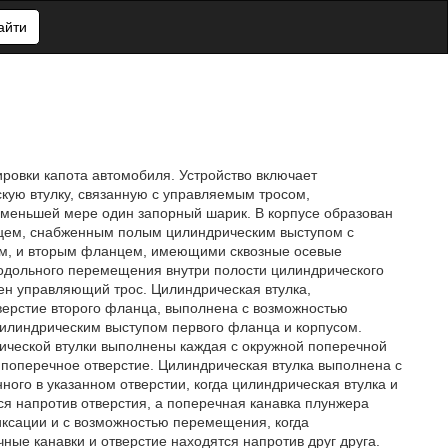
айти
ровки капота автомобиля. Устройство включает
кую втулку, связанную с управляемым тросом,
 меньшей мере один запорный шарик. В корпусе образован
нцем, снабженным полым цилиндрическим выступом с
ом, и вторым фланцем, имеющими сквозные осевые
одольного перемещения внутри полости цилиндрического
жен управляющий трос. Цилиндрическая втулка,
верстие второго фланца, выполнена с возможностью
илиндрическим выступом первого фланца и корпусом.
ической втулки выполнены каждая с окружной поперечной
 поперечное отверстие. Цилиндрическая втулка выполнена с
го в указанном отверстии, когда цилиндрическая втулка и
ся напротив отверстия, а поперечная канавка плунжера
иксации и с возможностью перемещения, когда
ные канавки и отверстие находятся напротив друг друга.