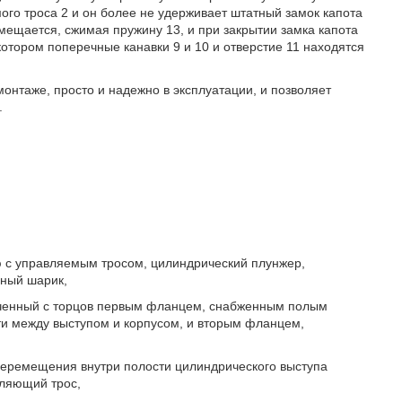
го троса 2 и он более не удерживает штатный замок капота
емещается, сжимая пружину 13, и при закрытии замка капота
отором поперечные канавки 9 и 10 и отверстие 11 находятся
онтаже, просто и надежно в эксплуатации, и позволяет
.
ю с управляемым тросом, цилиндрический плунжер,
рный шарик,
ниченный с торцов первым фланцем, снабженным полым
и между выступом и корпусом, и вторым фланцем,
перемещения внутри полости цилиндрического выступа
вляющий трос,