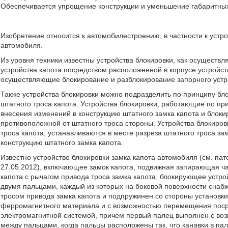
Обеспечивается упрощение конструкции и уменьшение габаритных
Изобретение относится к автомобилестроению, в частности к устр
автомобиля.
Из уровня техники известны устройства блокировки, как осуществ
устройства капота посредством расположенной в корпусе устройст
осуществляющие блокирование и разблокирование запорного устр
Также устройства блокировки можно подразделить по принципу блок
штатного троса капота. Устройства блокировки, работающие по при
внесения изменений в конструкцию штатного замка капота и блоки
противоположной от штатного троса стороны. Устройства блокиров
троса капота, устанавливаются в месте разреза штатного троса за
конструкцию штатного замка капота.
Известно устройство блокировки замка капота автомобиля (см. па
27.05.2012), включающее замок капота, подвижная запирающая ча
капота с рычагом привода троса замка капота, блокирующее устро
двумя пальцами, каждый из которых на боковой поверхности снабж
тросом привода замка капота и подпружинен со стороны установки
ферромагнитного материала и с возможностью перемещения поср
электромагнитной системой, причем первый палец выполнен с в
между пальцами, когда пальцы расположены так, что канавки в па