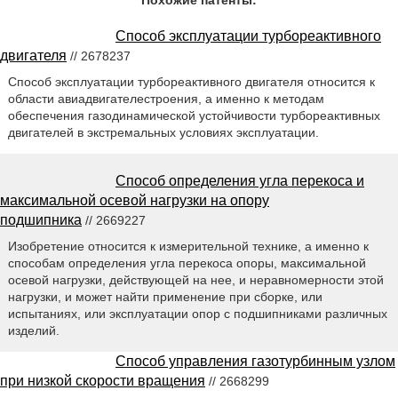
Похожие патенты:
Способ эксплуатации турбореактивного
двигателя
// 2678237
Способ эксплуатации турбореактивного двигателя относится к
области авиадвигателестроения, а именно к методам
обеспечения газодинамической устойчивости турбореактивных
двигателей в экстремальных условиях эксплуатации.
Способ определения угла перекоса и
максимальной осевой нагрузки на опору
подшипника
// 2669227
Изобретение относится к измерительной технике, а именно к
способам определения угла перекоса опоры, максимальной
осевой нагрузки, действующей на нее, и неравномерности этой
нагрузки, и может найти применение при сборке, или
испытаниях, или эксплуатации опор с подшипниками различных
изделий.
Способ управления газотурбинным узлом
при низкой скорости вращения
// 2668299