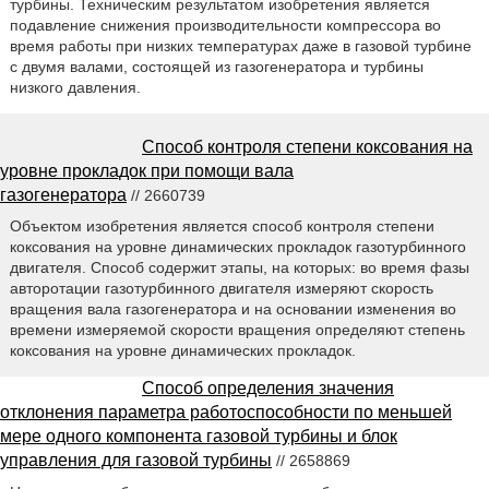
турбины. Техническим результатом изобретения является
подавление снижения производительности компрессора во
время работы при низких температурах даже в газовой турбине
с двумя валами, состоящей из газогенератора и турбины
низкого давления.
Способ контроля степени коксования на
уровне прокладок при помощи вала
газогенератора
// 2660739
Объектом изобретения является способ контроля степени
коксования на уровне динамических прокладок газотурбинного
двигателя. Cпособ содержит этапы, на которых: во время фазы
авторотации газотурбинного двигателя измеряют скорость
вращения вала газогенератора и на основании изменения во
времени измеряемой скорости вращения определяют cтепень
коксования на уровне динамических прокладок.
Способ определения значения
отклонения параметра работоспособности по меньшей
мере одного компонента газовой турбины и блок
управления для газовой турбины
// 2658869