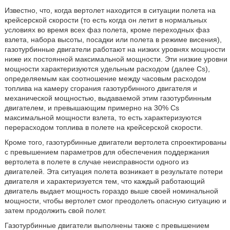
Известно, что, когда вертолет находится в ситуации полета на
крейсерской скорости (то есть когда он летит в нормальных
условиях во время всех фаз полета, кроме переходных фаз
взлета, набора высоты, посадки или полета в режиме висения),
газотурбинные двигатели работают на низких уровнях мощности
ниже их постоянной максимальной мощности. Эти низкие уровни
мощности характеризуются удельным расходом (далее Cs),
определяемым как соотношение между часовым расходом
топлива на камеру сгорания газотурбинного двигателя и
механической мощностью, выдаваемой этим газотурбинным
двигателем, и превышающим примерно на 30% Cs
максимальной мощности взлета, то есть характеризуются
перерасходом топлива в полете на крейсерской скорости.
Кроме того, газотурбинные двигатели вертолета спроектированы
с превышением параметров для обеспечения поддержания
вертолета в полете в случае неисправности одного из
двигателей. Эта ситуация полета возникает в результате потери
двигателя и характеризуется тем, что каждый работающий
двигатель выдает мощность гораздо выше своей номинальной
мощности, чтобы вертолет смог преодолеть опасную ситуацию и
затем продолжить свой полет.
Газотурбинные двигатели выполнены также с превышением