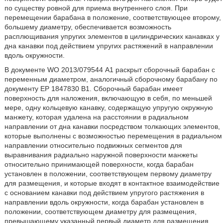
по существу ровной для приема внутреннего слоя. При
перемещении барабана в положение, соответствующее второму,
большему диаметру, обеспечивается возможность
расплющивания упругих элементов в цилиндрических канавках у
дна канавки под действием упругих растяжений в направлении
вдоль окружности.
В документе WO 2013/079544 А1 раскрыт сборочный барабан с
переменным диаметром, аналогичный сборочному барабану по
документу ЕР 1847830 В1. Сборочный барабан имеет
поверхность для наложения, включающую в себя, по меньшей
мере, одну кольцевую канавку, содержащую упругую окружную
манжету, которая удалена на расстоянии в радиальном
направлении от дна канавки посредством толкающих элементов,
которые выполнены с возможностью перемещения в радиальном
направлении относительно подвижных сегментов для
выравнивания радиально наружной поверхности манжеты
относительно принимающей поверхности, когда барабан
установлен в положении, соответствующем первому диаметру
для размещения, и которые входят в контактное взаимодействие
с основанием канавки под действием упругого растяжения в
направлении вдоль окружности, когда барабан установлен в
положении, соответствующем диаметру для размещения,
превышающему указанный первый диаметр для размещения.