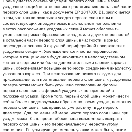
Преимущество локальной усадки первого слоя шины в зоне
усадочных секций по отношению к растягиванию остальной части
первого слоя шины, как в документе ЕР 1847830 В1, заключается
в том, что только локальная усадка первого слоя шины в
соответствующих определяемых в аксиальном направлении
местах расположения усадочных секций может обеспечить
уменьшение риска образования складок или других неровностей
в остальной части первого слоя шины, в частности, в зонах
перехода от основной окружной периферийной поверхности к
усадочным секциям. Уменьшение количества неровностей,
которые в конце концов будут находиться в непосредственном
контакте с одним или более дополнительными слоями каркаса
шины, обеспечивает повышение точности соединения внахлестку
указанного каркаса. При использовании низкого вакуума для
присасывания или притягивания первого слоя шины к усадочным
поверхностям может быть улучшено согласование формы
первого слоя шины с формой усадочных поверхностей в
положении усадки. Кроме того, первый слой шины может «вести
себя» более предсказуемым образом во время усадки, поскольку
первый слой шины, как правило, уже растянут в до первого
диаметра. Для, по меньшей мере, части первого слоя шины при
усадке может быть просто обеспечена возможность возврата
первого слоя шины к его первоначальному, нерастянутому
состоянию. Результирующая степень усадки может быть, таким