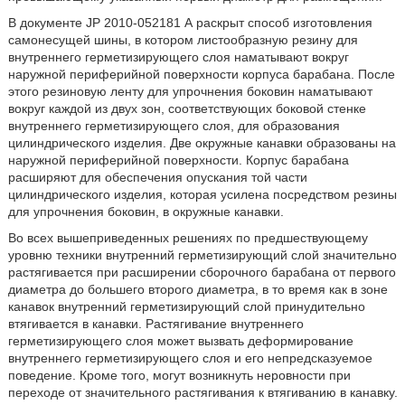
В документе JP 2010-052181 А раскрыт способ изготовления
самонесущей шины, в котором листообразную резину для
внутреннего герметизирующего слоя наматывают вокруг
наружной периферийной поверхности корпуса барабана. После
этого резиновую ленту для упрочнения боковин наматывают
вокруг каждой из двух зон, соответствующих боковой стенке
внутреннего герметизирующего слоя, для образования
цилиндрического изделия. Две окружные канавки образованы на
наружной периферийной поверхности. Корпус барабана
расширяют для обеспечения опускания той части
цилиндрического изделия, которая усилена посредством резины
для упрочнения боковин, в окружные канавки.
Во всех вышеприведенных решениях по предшествующему
уровню техники внутренний герметизирующий слой значительно
растягивается при расширении сборочного барабана от первого
диаметра до большего второго диаметра, в то время как в зоне
канавок внутренний герметизирующий слой принудительно
втягивается в канавки. Растягивание внутреннего
герметизирующего слоя может вызвать деформирование
внутреннего герметизирующего слоя и его непредсказуемое
поведение. Кроме того, могут возникнуть неровности при
переходе от значительного растягивания к втягиванию в канавку.