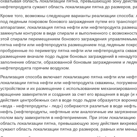
охватывая область локализации пятна, превышающую зону действи
нефтепродукта сужают область локализации пятна до размеров, р
Кроме того, возможны следующие варианты реализации способа:
под ледяным покровом бонового заграждения путем его транспо
аппаратами; локализация пятна нефти или нефтепродукта разме
замкнутым контуром в виде спирали и выполненного с возможност
этой спирали перемещением бонового заграждения управляемыми
пятна нефти или нефтепродукта размещением под ледяным покро
пробуренные по периметру пятна нефти или нефтепродукта скваж
размещение вначале подо льдом боновых заграждений в ненадуто
заполнение области, образованной боновым заграждением и ледян
нефтепродукта горячим воздухом.
Реализация способа включает локализацию пятна нефти или нефте
локализации пятна нефти или нефтепродукта скважины, погружение
устройством и их размещение с использованием механизированно
вращение завихрителя и создания за счет его вращения в воде (и 
действия центробежных сил в воде подо льдом образуется воронка
«вода - нефтепродукты - лед») собираются разлитые в воде нефть
нефть (нефтепродукты, нефтяные или аналогичные им загрязнени
полом валу завихрителя в нефтеприемник. При этом локализацию 
область локализации пятна, превышающую зону действия вихревой
сужают область локализации пятна до размеров, равных или меньш