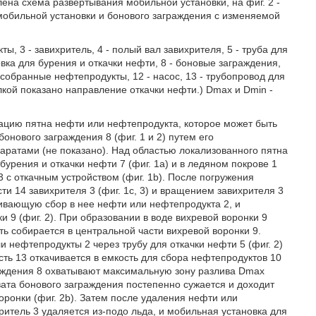
ена схема развертывания мобильной установки, на фиг. 2 -
мобильной установки и бонового заграждения с изменяемой
ты, 3 - завихритель, 4 - полый вал завихрителя, 5 - труба для
овка для бурения и откачки нефти, 8 - боновые заграждения,
- собранные нефтепродукты, 12 - насос, 13 - трубопровод для
елкой показано направление откачки нефти.) Dmax и Dmin -
цию пятна нефти или нефтепродукта, которое может быть
нового заграждения 8 (фиг. 1 и 2) путем его
ратами (не показано). Над областью локализованного пятна
рения и откачки нефти 7 (фиг. 1а) и в ледяном покрове 1
3 с откачным устройством (фиг. 1b). После погружения
и 14 завихрителя 3 (фиг. 1с, 3) и вращением завихрителя 3
ечивающую сбор в нее нефти или нефтепродукта 2, и
и 9 (фиг. 2). При образовании в воде вихревой воронки 9
фть собирается в центральной части вихревой воронки 9.
 нефтепродукты 2 через трубу для откачки нефти 5 (фиг. 2)
сть 13 откачивается в емкость для сбора нефтепродуктов 10
раждения 8 охватывают максимальную зону разлива Dmax
вата бонового заграждения постепенно сужается и доходит
ронки (фиг. 2b). Затем после удаления нефти или
ритель 3 удаляется из-подо льда, и мобильная установка для