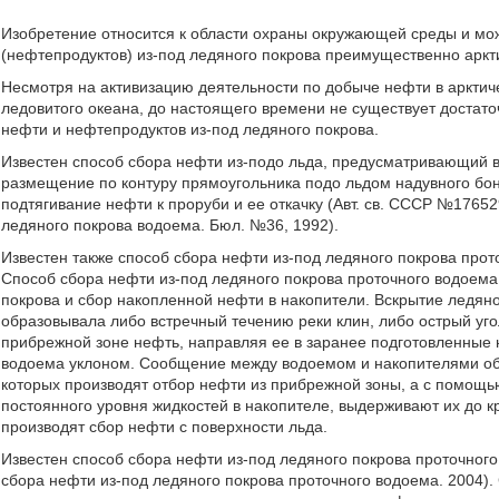
Изобретение относится к области охраны окружающей среды и мо
(нефтепродуктов) из-под ледяного покрова преимущественно аркт
Несмотря на активизацию деятельности по добыче нефти в арктиче
ледовитого океана, до настоящего времени не существует достато
нефти и нефтепродуктов из-под ледяного покрова.
Известен способ сбора нефти из-подо льда, предусматривающий вы
размещение по контуру прямоугольника подо льдом надувного бон
подтягивание нефти к проруби и ее откачку (Авт. св. СССР №1765
ледяного покрова водоема. Бюл. №36, 1992).
Известен также способ сбора нефти из-под ледяного покрова про
Способ сбора нефти из-под ледяного покрова проточного водоема
покрова и сбор накопленной нефти в накопители. Вскрытие ледян
образовывала либо встречный течению реки клин, либо острый уго
прибрежной зоне нефть, направляя ее в заранее подготовленные 
водоема уклоном. Сообщение между водоемом и накопителями об
которых производят отбор нефти из прибрежной зоны, а с помощь
постоянного уровня жидкостей в накопителе, выдерживают их до к
производят сбор нефти с поверхности льда.
Известен способ сбора нефти из-под ледяного покрова проточног
сбора нефти из-под ледяного покрова проточного водоема. 2004).