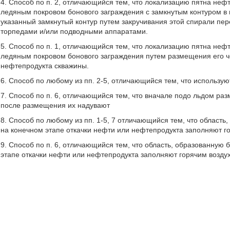
4. Способ по п. 2, отличающийся тем, что локализацию пятна не
ледяным покровом бонового заграждения с замкнутым контуром в 
указанный замкнутый контур путем закручивания этой спирали п
торпедами и/или подводными аппаратами.
5. Способ по п. 1, отличающийся тем, что локализацию пятна не
ледяным покровом бонового заграждения путем размещения его ч
нефтепродукта скважины.
6. Способ по любому из пп. 2-5, отличающийся тем, что использу
7. Способ по п. 6, отличающийся тем, что вначале подо льдом ра
после размещения их надувают
8. Способ по любому из пп. 1-5, 7 отличающийся тем, что област
на конечном этапе откачки нефти или нефтепродукта заполняют г
9. Способ по п. 6, отличающийся тем, что область, образованну
этапе откачки нефти или нефтепродукта заполняют горячим возду