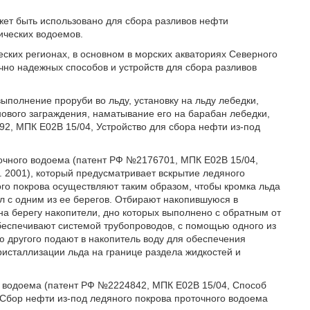
жет быть использовано для сбора разливов нефти
ических водоемов.
ских регионах, в основном в морских акваториях Северного
чно надежных способов и устройств для сбора разливов
полнение проруби во льду, установку на льду лебедки,
ового заграждения, наматывание его на барабан лебедки,
292, МПК Е02В 15/04, Устройство для сбора нефти из-под
точного водоема (патент РФ №2176701, МПК Е02В 15/04,
. 2001), который предусматривает вскрытие ледяного
ого покрова осуществляют таким образом, чтобы кромка льда
л с одним из ее берегов. Отбирают накопившуюся в
на берегу накопители, дно которых выполнено с обратным от
еспечивают системой трубопроводов, с помощью одного из
ю другого подают в накопитель воду для обеспечения
ристаллизации льда на границе раздела жидкостей и
о водоема (патент РФ №2224842, МПК Е02В 15/04, Способ
 Сбор нефти из-под ледяного покрова проточного водоема