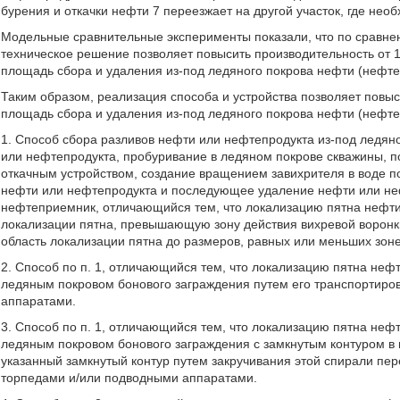
бурения и откачки нефти 7 переезжает на другой участок, где не
Модельные сравнительные эксперименты показали, что по сравне
техническое решение позволяет повысить производительность от 1,3
площадь сбора и удаления из-под ледяного покрова нефти (нефтеп
Таким образом, реализация способа и устройства позволяет повыс
площадь сбора и удаления из-под ледяного покрова нефти (нефте
1. Способ сбора разливов нефти или нефтепродукта из-под ледя
или нефтепродукта, пробуривание в ледяном покрове скважины, по
откачным устройством, создание вращением завихрителя в воде п
нефти или нефтепродукта и последующее удаление нефти или неф
нефтеприемник, отличающийся тем, что локализацию пятна нефти 
локализации пятна, превышающую зону действия вихревой воронки
область локализации пятна до размеров, равных или меньших зоне
2. Способ по п. 1, отличающийся тем, что локализацию пятна не
ледяным покровом бонового заграждения путем его транспортир
аппаратами.
3. Способ по п. 1, отличающийся тем, что локализацию пятна не
ледяным покровом бонового заграждения с замкнутым контуром в 
указанный замкнутый контур путем закручивания этой спирали п
торпедами и/или подводными аппаратами.