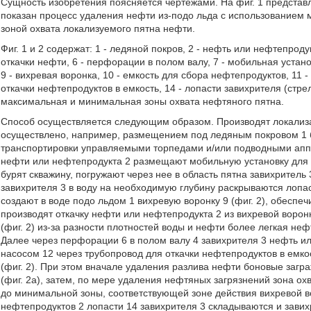
Сущность изобретения поясняется чертежами. На фиг. 1 представл
показан процесс удаления нефти из-подо льда с использованием 
зоной охвата локализуемого пятна нефти.
Фиг. 1 и 2 содержат: 1 - ледяной покров, 2 - нефть или нефтепродук
откачки нефти, 6 - перфорации в полом валу, 7 - мобильная устан
9 - вихревая воронка, 10 - емкость для сбора нефтепродуктов, 11 
откачки нефтепродуктов в емкость, 14 - лопасти завихрителя (стр
максимальная и минимальная зоны охвата нефтяного пятна.
Способ осуществляется следующим образом. Производят локализа
осуществлено, например, размещением под ледяным покровом 1 бо
транспортировки управляемыми торпедами и/или подводными аппа
нефти или нефтепродукта 2 размещают мобильную установку для бу
бурят скважину, погружают через нее в область пятна завихритель 
завихрителя 3 в воду на необходимую глубину раскрываются лопаст
создают в воде подо льдом 1 вихревую воронку 9 (фиг. 2), обесп
производят откачку нефти или нефтепродукта 2 из вихревой воронк
(фиг. 2) из-за разности плотностей воды и нефти более легкая не
Далее через перфорации 6 в полом валу 4 завихрителя 3 нефть или
насосом 12 через трубопровод для откачки нефтепродуктов в емко
(фиг. 2). При этом вначале удаления разлива нефти боновые заг
(фиг. 2а), затем, по мере удаления нефтяных загрязнений зона ох
до минимальной зоны, соответствующей зоне действия вихревой во
нефтепродуктов 2 лопасти 14 завихрителя 3 складываются и завих