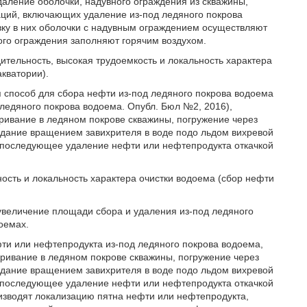
удаление оболочки, надувного ограждения из скважины,
аций, включающих удаление из-под ледяного покрова
овку в них оболочки с надувным ограждением осуществляют
ого ограждения заполняют горячим воздухом.
ительность, высокая трудоемкость и локальность характера
акватории).
 способ для сбора нефти из-под ледяного покрова водоема
 ледяного покрова водоема. Опубл. Бюл №2, 2016),
ивание в ледяном покрове скважины, погружение через
оздание вращением завихрителя в воде подо льдом вихревой
 последующее удаление нефти или нефтепродукта откачкой
ость и локальность характера очистки водоема (сбор нефти
увеличение площади сбора и удаления из-под ледяного
оемах.
фти или нефтепродукта из-под ледяного покрова водоема,
ивание в ледяном покрове скважины, погружение через
оздание вращением завихрителя в воде подо льдом вихревой
 последующее удаление нефти или нефтепродукта откачкой
изводят локализацию пятна нефти или нефтепродукта,