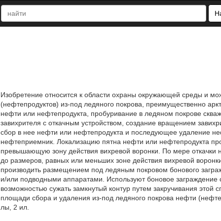
Н
Изобретение относится к области охраны окружающей среды и мо
(нефтепродуктов) из-под ледяного покрова, преимущественно арк
нефти или нефтепродукта, пробуривание в ледяном покрове скваж
завихрителя с откачным устройством, создание вращением завихр
сбор в нее нефти или нефтепродукта и последующее удаление неф
нефтеприемник. Локализацию пятна нефти или нефтепродукта прои
превышающую зону действия вихревой воронки. По мере откачки 
до размеров, равных или меньших зоне действия вихревой ворон
производить размещением под ледяным покровом бонового загра
и/или подводными аппаратами. Используют боновое заграждение с
возможностью сужать замкнутый контур путем закручивания этой с
площади сбора и удаления из-под ледяного покрова нефти (нефтеп
лы, 2 ил.