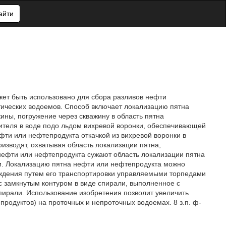
айти
жет быть использовано для сбора разливов нефти
тических водоемов. Способ включает локализацию пятна
ины, погружение через скважину в область пятна
ителя в воде подо льдом вихревой воронки, обеспечивающей
ти или нефтепродукта откачкой из вихревой воронки в
зводят, охватывая область локализации пятна,
нефти или нефтепродукта сужают область локализации пятна
ки. Локализацию пятна нефти или нефтепродукта можно
ждения путем его транспортировки управляемыми торпедами
 замкнутым контуром в виде спирали, выполненное с
пирали. Использование изобретения позволит увеличить
родуктов) на проточных и непроточных водоемах. 8 з.п. ф-