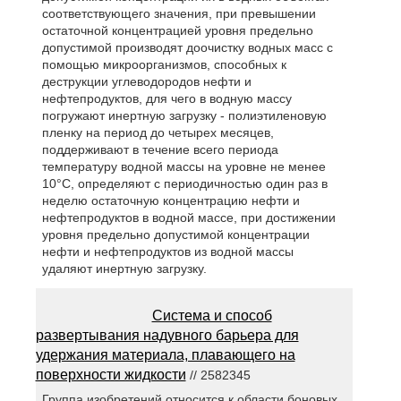
соответствующего значения, при превышении
остаточной концентрацией уровня предельно
допустимой производят доочистку водных масс с
помощью микроорганизмов, способных к
деструкции углеводородов нефти и
нефтепродуктов, для чего в водную массу
погружают инертную загрузку - полиэтиленовую
пленку на период до четырех месяцев,
поддерживают в течение всего периода
температуру водной массы на уровне не менее
10°C, определяют с периодичностью один раз в
неделю остаточную концентрацию нефти и
нефтепродуктов в водной массе, при достижении
уровня предельно допустимой концентрации
нефти и нефтепродуктов из водной массы
удаляют инертную загрузку.
Система и способ
развертывания надувного барьера для
удержания материала, плавающего на
поверхности жидкости
// 2582345
Группа изобретений относится к области боновых