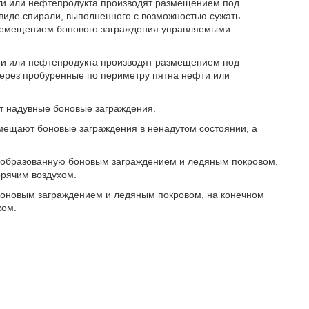
фти или нефтепродукта производят размещением под
виде спирали, выполненного с возможностью сужать
еремещением бонового заграждения управляемыми
фти или нефтепродукта производят размещением под
ерез пробуренные по периметру пятна нефти или
ют надувные боновые заграждения.
змещают боновые заграждения в ненадутом состоянии, а
ь, образованную боновым заграждением и ледяным покровом,
орячим воздухом.
ю боновым заграждением и ледяным покровом, на конечном
хом.