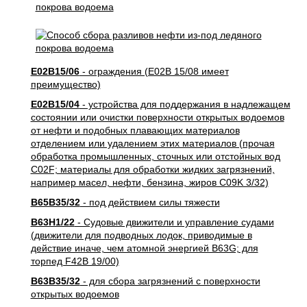
E02B15/06
- ограждения (E02B 15/08 имеет
преимущество)
E02B15/04
- устройства для поддержания в надлежащем
состоянии или очистки поверхности открытых водоемов
от нефти и подобных плавающих материалов
отделением или удалением этих материалов (прочая
обработка промышленных, сточных или отстойных вод
C02F; материалы для обработки жидких загрязнений,
например масел, нефти, бензина, жиров C09K 3/32)
B65B35/32
- под действием силы тяжести
B63H1/22
- Судовые движители и управление судами
(движители для подводных лодок, приводимые в
действие иначе, чем атомной энергией B63G; для
торпед F42B 19/00)
B63B35/32
- для сбора загрязнений с поверхности
открытых водоемов