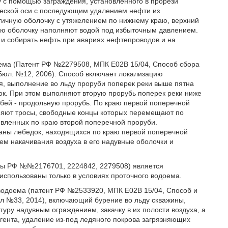
 с помощью заграждения, установленного в прорези
ической оси с последующим удалением нефти из
тичную оболочку с утяжелением по нижнему краю, верхний
ную оболочку наполняют водой под избыточным давлением.
 и собирать нефть при авариях нефтепроводов и на
оема (Патент РФ №2279508, МПК Е02В 15/04, Способ сбора
Бюл. №12, 2006). Способ включает локализацию
я, выполнение во льду проруби поперек реки выше пятна
ок. При этом выполняют вторую прорубь поперек реки ниже
убей - продольную прорубь. По краю первой поперечной
няют тросы, свободные концы которых перемещают по
овленных по краю второй поперечной проруби.
аны лебедок, находящихся по краю первой поперечной
тем накачивания воздуха в его надувные оболочки и
нты РФ №№2176701, 2224842, 2279508) является
 использованы только в условиях проточного водоема.
 водоема (патент РФ №2533920, МПК Е02В 15/04, Способ и
юл №33, 2014), включающий бурение во льду скважины,
уру надувным ограждением, закачку в их полости воздуха, а
агента, удаление из-под ледяного покрова загрязняющих