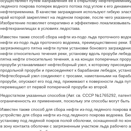
осуществляют путем направления ее к открытому нефтеприемнику
ледяного покрова поперек водного потока под углом к его динам
нефтеприемника. В качестве заграждения используют гибкую элас
край которой закрепляют на ледяном покрове, после чего указан
Изобретение позволяет оперативно и эффективно локализовывать
нефтехранилищах в условиях ледостава.
Известен также способ сбора нефти из-подо льда проточного вод
нефти из-подо льда проточного водоема, преимущественно реки. 
загрязняющего пятна нефти путем установки бонового заграждени
нефти относительно течения реки, установку вдоль проруби лебед
пятна нефти относительно течения, а на концах поперечных прор
проруби устанавливают нефтесборный узел, к которому присоеди
продольной проруби и присоединяют к барабанам лебедок, устан
Нефтесборный узел соединяют с тросами, намотанными на бараб
проруби, опускают его под лед, прижимают к поверхности льда пу
перемещают от первой поперечной проруби ко второй.
Недостатком указанных способов (Авт. св. СССР №1765292, пате
ограниченность их применения, поскольку эти способы могут быть
Известен также способ для сбора нефти из-под ледяного покрова
устройство для сбора нефти из-под ледяного покрова водоема. Б
установку под ледяной покров полой оболочки, оснащенной по конт
в зону контакта оболочки с загрязненным участком льда рабочего 