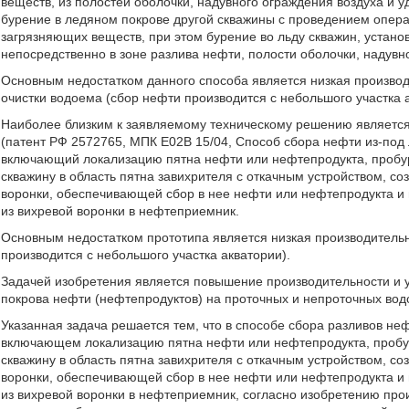
веществ, из полостей оболочки, надувного ограждения воздуха и 
бурение в ледяном покрове другой скважины с проведением опер
загрязняющих веществ, при этом бурение во льду скважин, устан
непосредственно в зоне разлива нефти, полости оболочки, надувн
Основным недостатком данного способа является низкая производ
очистки водоема (сбор нефти производится с небольшого участка 
Наиболее близким к заявляемому техническому решению является
(патент РФ 2572765, МПК Е02В 15/04, Способ сбора нефти из-под
включающий локализацию пятна нефти или нефтепродукта, пробур
скважину в область пятна завихрителя с откачным устройством, с
воронки, обеспечивающей сбор в нее нефти или нефтепродукта и
из вихревой воронки в нефтеприемник.
Основным недостатком прототипа является низкая производительн
производится с небольшого участка акватории).
Задачей изобретения является повышение производительности и 
покрова нефти (нефтепродуктов) на проточных и непроточных вод
Указанная задача решается тем, что в способе сбора разливов не
включающем локализацию пятна нефти или нефтепродукта, пробур
скважину в область пятна завихрителя с откачным устройством, с
воронки, обеспечивающей сбор в нее нефти или нефтепродукта и
из вихревой воронки в нефтеприемник, согласно изобретению про