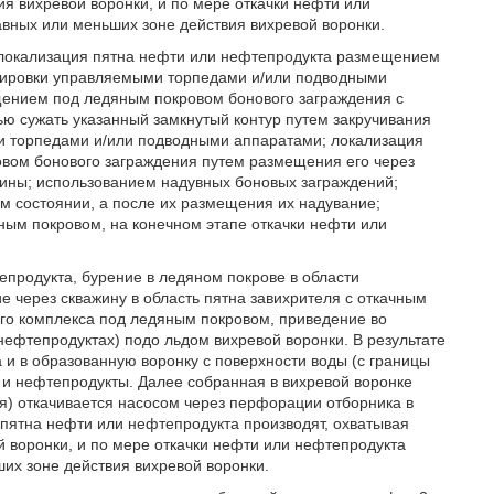
я вихревой воронки, и по мере откачки нефти или
авных или меньших зоне действия вихревой воронки.
 локализация пятна нефти или нефтепродукта размещением
ртировки управляемыми торпедами и/или подводными
щением под ледяным покровом бонового заграждения с
ью сужать указанный замкнутый контур путем закручивания
 торпедами и/или подводными аппаратами; локализация
вом бонового заграждения путем размещения его через
ины; использованием надувных боновых заграждений;
м состоянии, а после их размещения их надувание;
ым покровом, на конечном этапе откачки нефти или
продукта, бурение в ледяном покрове в области
 через скважину в область пятна завихрителя с откачным
го комплекса под ледяным покровом, приведение во
нефтепродуктах) подо льдом вихревой воронки. В результате
 и в образованную воронку с поверхности воды (с границы
 и нефтепродукты. Далее собранная в вихревой воронке
я) откачивается насосом через перфорации отборника в
пятна нефти или нефтепродукта производят, охватывая
 воронки, и по мере откачки нефти или нефтепродукта
их зоне действия вихревой воронки.