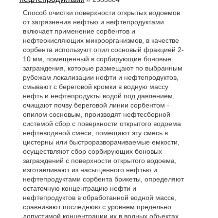
Способ очистки поверхности открытых водоемов
от загрязнения нефтью и нефтепродуктами
включает применение сорбентов и
нефтеокисляющих микроорганизмов, в качестве
сорбента используют опил сосновый фракцией 2-
10 мм, помещенный в сорбирующие боновые
заграждения, которые размещают по выбранным
рубежам локализации нефти и нефтепродуктов,
смывают с береговой кромки в водную массу
нефть и нефтепродукты водой под давлением,
очищают почву береговой линии сорбентом -
опилом сосновым, производят нефтесборной
системой сбор с поверхности открытого водоема
нефтеводяной смеси, помещают эту смесь в
цистерны или быстроразворачиваемые емкости,
осуществляют сбор сорбирующих боновых
заграждений с поверхности открытого водоема,
изготавливают из насыщенного нефтью и
нефтепродуктами сорбента брикеты, определяют
остаточную концентрацию нефти и
нефтепродуктов в обработанной водной массе,
сравнивают последнюю с уровнем предельно
допустимой концентрации их в водных объектах