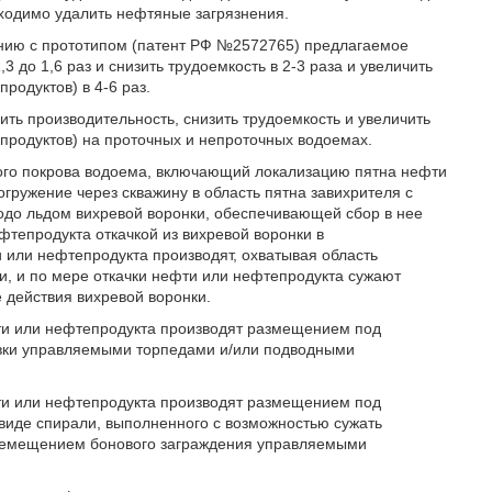
обходимо удалить нефтяные загрязнения.
нию с прототипом (патент РФ №2572765) предлагаемое
 до 1,6 раз и снизить трудоемкость в 2-3 раза и увеличить
родуктов) в 4-6 раз.
ить производительность, снизить трудоемкость и увеличить
продуктов) на проточных и непроточных водоемах.
ного покрова водоема, включающий локализацию пятна нефти
гружение через скважину в область пятна завихрителя с
одо льдом вихревой воронки, обеспечивающей сбор в нее
тепродукта откачкой из вихревой воронки в
или нефтепродукта производят, охватывая область
, и по мере откачки нефти или нефтепродукта сужают
 действия вихревой воронки.
фти или нефтепродукта производят размещением под
овки управляемыми торпедами и/или подводными
фти или нефтепродукта производят размещением под
виде спирали, выполненного с возможностью сужать
еремещением бонового заграждения управляемыми