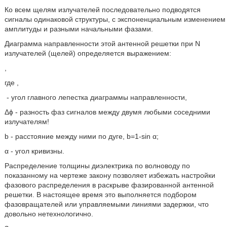
Ко всем щелям излучателей последовательно подводятся
сигналы одинаковой структуры, с экспоненциальным изменением
амплитуды и разными начальными фазами.
Диаграмма направленности этой антенной решетки при N
излучателей (щелей) определяется выражением:
,
где
,
- угол главного лепестка диаграммы направленности,
Δϕ - разность фаз сигналов между двумя любыми соседними
излучателям!
b - расстояние между ними по дуге, b=1-sin α;
α - угол кривизны.
Распределение толщины диэлектрика по волноводу по
показанному на чертеже закону позволяет избежать настройки
фазового распределения в раскрыве фазированной антенной
решетки. В настоящее время это выполняется подбором
фазовращателей или управляемыми линиями задержки, что
довольно нетехнологично.