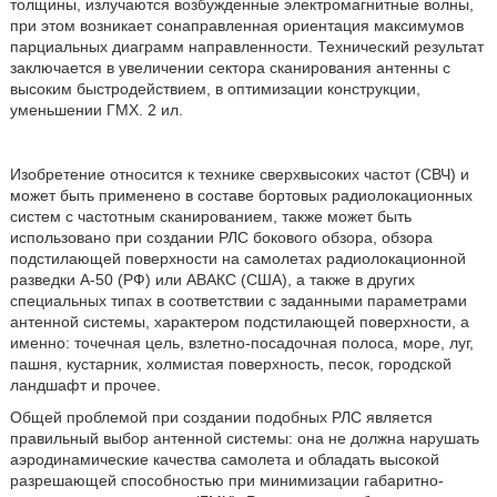
толщины, излучаются возбужденные электромагнитные волны,
при этом возникает сонаправленная ориентация максимумов
парциальных диаграмм направленности. Технический результат
заключается в увеличении сектора сканирования антенны с
высоким быстродействием, в оптимизации конструкции,
уменьшении ГМХ. 2 ил.
Изобретение относится к технике сверхвысоких частот (СВЧ) и
может быть применено в составе бортовых радиолокационных
систем с частотным сканированием, также может быть
использовано при создании РЛС бокового обзора, обзора
подстилающей поверхности на самолетах радиолокационной
разведки А-50 (РФ) или АВАКС (США), а также в других
специальных типах в соответствии с заданными параметрами
антенной системы, характером подстилающей поверхности, а
именно: точечная цель, взлетно-посадочная полоса, море, луг,
пашня, кустарник, холмистая поверхность, песок, городской
ландшафт и прочее.
Общей проблемой при создании подобных РЛС является
правильный выбор антенной системы: она не должна нарушать
аэродинамические качества самолета и обладать высокой
разрешающей способностью при минимизации габаритно-