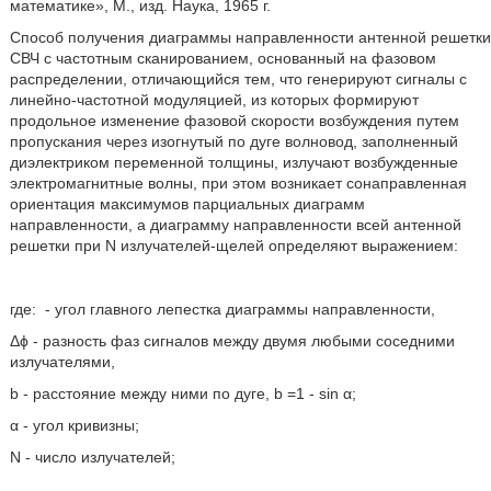
математике», М., изд. Наука, 1965 г.
Способ получения диаграммы направленности антенной решетки
СВЧ с частотным сканированием, основанный на фазовом
распределении, отличающийся тем, что генерируют сигналы с
линейно-частотной модуляцией, из которых формируют
продольное изменение фазовой скорости возбуждения путем
пропускания через изогнутый по дуге волновод, заполненный
диэлектриком переменной толщины, излучают возбужденные
электромагнитные волны, при этом возникает сонаправленная
ориентация максимумов парциальных диаграмм
направленности, а диаграмму направленности всей антенной
решетки при N излучателей-щелей определяют выражением:
где:
- угол главного лепестка диаграммы направленности,
Δϕ - разность фаз сигналов между двумя любыми соседними
излучателями,
b - расстояние между ними по дуге, b =1 - sin α;
α - угол кривизны;
N - число излучателей;