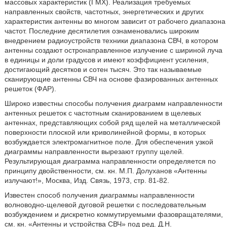
массовых характеристик (ГМХ). Реализация требуемых
направленных свойств, частотных, энергетических и других
характеристик антенны во многом зависит от рабочего диапазона
частот. Последние десятилетия ознаменовались широким
внедрением радиоустройств техники диапазона СВЧ, в котором
антенны создают остронаправленное излучение с шириной луча
в единицы и доли градусов и имеют коэффициент усиления,
достигающий десятков и сотен тысяч. Это так называемые
сканирующие антенны СВЧ на основе фазированных антенных
решеток (ФАР).
Широко известны способы получения диаграмм направленности
антенных решеток с частотным сканированием в щелевых
антеннах, представляющих собой ряд щелей на металлической
поверхности плоской или криволинейной формы, в которых
возбуждается электромагнитное поле. Для обеспечения узкой
диаграммы направленности вырезают группу щелей.
Результирующая диаграмма направленности определяется по
принципу двойственности, см. кн. М.П. Долуханов «Антенны
излучают!», Москва, Изд. Связь, 1973, стр. 81-82.
Известен способ получения диаграммы направленности
волноводно-щелевой дуговой решетки с последовательным
возбуждением и дискретно коммутируемыми фазовращателями,
см. кн. «Антенны и устройства СВЧ» под ред. Д.Н.