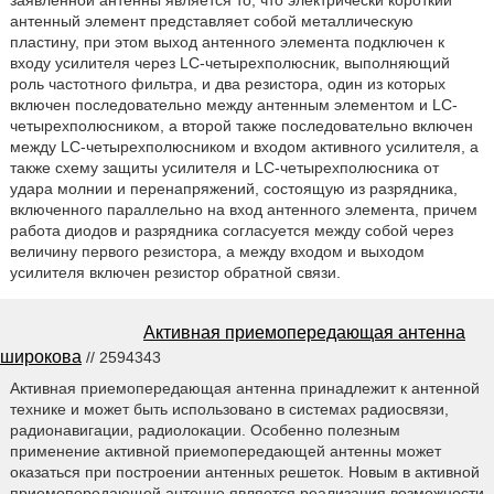
антенный элемент представляет собой металлическую
пластину, при этом выход антенного элемента подключен к
входу усилителя через LC-четырехполюсник, выполняющий
роль частотного фильтра, и два резистора, один из которых
включен последовательно между антенным элементом и LC-
четырехполюсником, а второй также последовательно включен
между LC-четырехполюсником и входом активного усилителя, а
также схему защиты усилителя и LC-четырехполюсника от
удара молнии и перенапряжений, состоящую из разрядника,
включенного параллельно на вход антенного элемента, причем
работа диодов и разрядника согласуется между собой через
величину первого резистора, а между входом и выходом
усилителя включен резистор обратной связи.
Активная приемопередающая антенна
широкова
// 2594343
Активная приемопередающая антенна принадлежит к антенной
технике и может быть использовано в системах радиосвязи,
радионавигации, радиолокации. Особенно полезным
применение активной приемопередающей антенны может
оказаться при построении антенных решеток. Новым в активной
приемопередающей антенне является реализация возможности