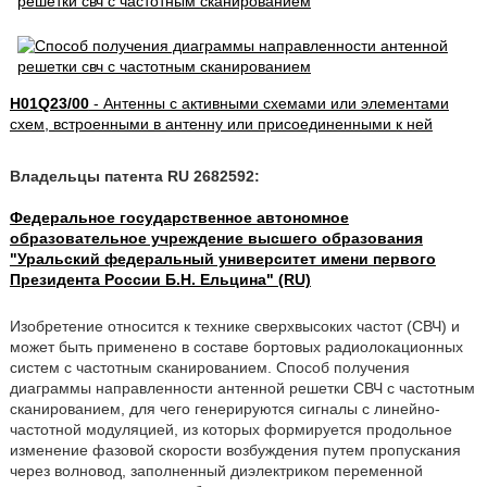
H01Q23/00
- Антенны с активными схемами или элементами
схем, встроенными в антенну или присоединенными к ней
Владельцы патента RU 2682592:
Федеральное государственное автономное
образовательное учреждение высшего образования
"Уральский федеральный университет имени первого
Президента России Б.Н. Ельцина" (RU)
Изобретение относится к технике сверхвысоких частот (СВЧ) и
может быть применено в составе бортовых радиолокационных
систем с частотным сканированием. Способ получения
диаграммы направленности антенной решетки СВЧ с частотным
сканированием, для чего генерируются сигналы с линейно-
частотной модуляцией, из которых формируется продольное
изменение фазовой скорости возбуждения путем пропускания
через волновод, заполненный диэлектриком переменной