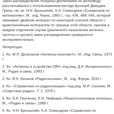
Закон распределения толщины диэлектрика по волноводу
рассчитывается с использованием метода функций Джорджа
Грина, см. кн. Н.Н. Бронштейн, К.А. Семендяев «Справочник по
математике», М., изд. Наука, 1965 г., стр. 436, 488, 545, который
связывает двойной интеграл по некоторой плоской области с
криволинейным интегралом по границе этой области, причем в
каждом отдельном случае (различного назначения антенны,
частоты и прочее) закон распределения проверяется
экспериментально.
Литература
1. Кн. М.П. Долуханов «Антенны излучают!», М., Изд. Связь, 1973
г.
2. Кн. «Антенны и устройства СВЧ» под ред. Д.Н. Воскресенского,
М., Радио и связь, 1983 г.
3. Кн. В.Н. Каганов «Радиотехника», М., изд. Форум, 2015 г.
4. Кн. «Справочник по радиолокации» под ред. М.И. Сколник, М.,
«Советское радио», Т. 2, 1976 г.
5. Кн. Б.А. Панченко, Е.И. Нефедов «Микрополосковые антенны»,
М., «Радио и связь», 1986 г.
6. Кн. Н.Н. Бронштейн, К.А. Семендяев «Справочник по