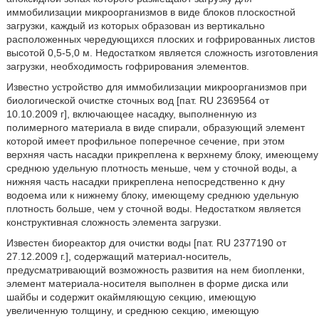
иммобилизации микроорганизмов в виде блоков плоскостной
загрузки, каждый из которых образован из вертикально
расположенных чередующихся плоских и гофрированных листов
высотой 0,5-5,0 м. Недостатком является сложность изготовления
загрузки, необходимость гофрирования элементов.
Известно устройство для иммобилизации микроорганизмов при
биологической очистке сточных вод [пат. RU 2369564 от
10.10.2009 г], включающее насадку, выполненную из
полимерного материала в виде спирали, образующий элемент
которой имеет профильное поперечное сечение, при этом
верхняя часть насадки прикреплена к верхнему блоку, имеющему
среднюю удельную плотность меньше, чем у сточной воды, а
нижняя часть насадки прикреплена непосредственно к дну
водоема или к нижнему блоку, имеющему среднюю удельную
плотность больше, чем у сточной воды. Недостатком является
конструктивная сложность элемента загрузки.
Известен биореактор для очистки воды [пат. RU 2377190 от
27.12.2009 г.], содержащий материал-носитель,
предусматривающий возможность развития на нем биопленки,
элемент материала-носителя выполнен в форме диска или
шайбы и содержит окаймляющую секцию, имеющую
увеличенную толщину, и среднюю секцию, имеющую