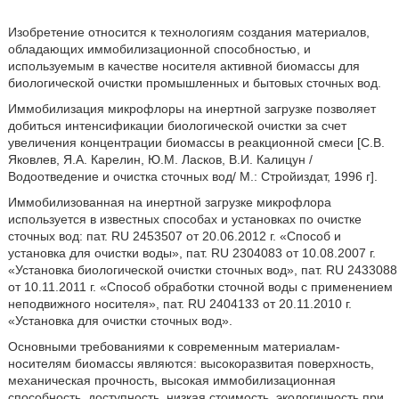
Изобретение относится к технологиям создания материалов,
обладающих иммобилизационной способностью, и
используемым в качестве носителя активной биомассы для
биологической очистки промышленных и бытовых сточных вод.
Иммобилизация микрофлоры на инертной загрузке позволяет
добиться интенсификации биологической очистки за счет
увеличения концентрации биомассы в реакционной смеси [С.В.
Яковлев, Я.А. Карелин, Ю.М. Ласков, В.И. Калицун /
Водоотведение и очистка сточных вод/ М.: Стройиздат, 1996 г].
Иммобилизованная на инертной загрузке микрофлора
используется в известных способах и установках по очистке
сточных вод: пат. RU 2453507 от 20.06.2012 г. «Способ и
установка для очистки воды», пат. RU 2304083 от 10.08.2007 г.
«Установка биологической очистки сточных вод», пат. RU 2433088
от 10.11.2011 г. «Способ обработки сточной воды с применением
неподвижного носителя», пат. RU 2404133 от 20.11.2010 г.
«Установка для очистки сточных вод».
Основными требованиями к современным материалам-
носителям биомассы являются: высокоразвитая поверхность,
механическая прочность, высокая иммобилизационная
способность, доступность, низкая стоимость, экологичность при