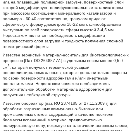
ила на плавающей полимерной загрузке, поверхностный слой
которой модифицируют полифункциональным катализатором
при массовом соотношении минерального катализатора и
полимера - 60:40 соответственно, гранулам придают
сферическую форму диаметром 18-22 мм с шипообразными
выступами по всей поверхности сферы высотой 3-4,5 мм.
Недостатком является необходимость модификации
поверхностного слоя загрузки и трудность получения сложной
геометрической формы.
Известен зернистый материал-носитель для биотехнологических
процессов [Пат. DD 264887 А1] с удельным весом менее 0,5 г/
3
см
, который получают термической усадкой
пенополистироловых хлопьев, которые дополнительно покрыты
по своей поверхности адсорбентами и/или инертными
наполнителями. Недостатком является необходимость
дополнительной обработки материала адсорбентом для
получения необходимой структуры.
Известен биореактор [пат. RU 2374185 от 27.11.2009 г] для
обработки загрязненных коммунально-бытовых или
промышленных стоков, содержащий в качестве носителя
биомассы вспененный материал, предпочтительно
полиуретановую пену, покрытую каталитически активным слоем,