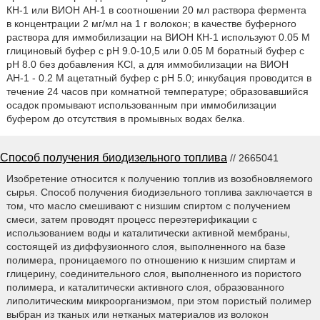
КН-1 или ВИОН АН-1 в соотношении 20 мл раствора фермента
в концентрации 2 мг/мл на 1 г волокон; в качестве буферного
раствора для иммобилизации на ВИОН КН-1 используют 0.05 М
глициновый буфер с pH 9.0-10,5 или 0.05 М боратный буфер с
pH 8.0 без добавления KCl, а для иммобилизации на ВИОН
АН-1 - 0.2 М ацетатный буфер с pH 5.0; инкубация проводится в
течение 24 часов при комнатной температуре; образовавшийся
осадок промывают использованным при иммобилизации
буфером до отсутствия в промывных водах белка.
Способ получения биодизельного топлива
// 2665041
Изобретение относится к получению топлив из возобновляемого
сырья. Способ получения биодизельного топлива заключается в
том, что масло смешивают с низшим спиртом с получением
смеси, затем проводят процесс переэтерификации с
использованием воды и каталитически активной мембраны,
состоящей из диффузионного слоя, выполненного на базе
полимера, проницаемого по отношению к низшим спиртам и
глицерину, соединительного слоя, выполненного из пористого
полимера, и каталитически активного слоя, образованного
липолитическим микроорганизмом, при этом пористый полимер
выбран из тканых или нетканых материалов из волокон