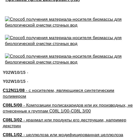
Y02W10/15
-
Y02W10/15
-
C12N11/08
- с носителем, являющимся синтетическим
полимером
C08L5/00
- Композиции полисахаридов или их производных, не
отнесенные к группам C08L 1/00-C08L 3/00
C08L3/02
- крахмал или продукты его деструкции, например
декстрин
C08L1/02
- целлюлоза или модифицированная целлюлоза