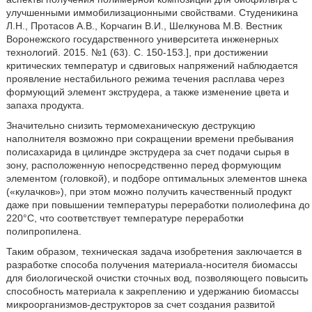
улучшенными иммобилизационными свойствами. Студеникина
Л.Н., Протасов А.В., Корчагин В.И., Шелкунова М.В. Вестник
Воронежского государственного университета инженерных
технологий. 2015. №1 (63). С. 150-153.], при достижении
критических температур и сдвиговых напряжений наблюдается
проявление нестабильного режима течения расплава через
формующий элемент экструдера, а также изменение цвета и
запаха продукта.
Значительно снизить термомеханическую деструкцию
наполнителя возможно при сокращении времени пребывания
полисахарида в цилиндре экструдера за счет подачи сырья в
зону, расположенную непосредственно перед формующим
элементом (головкой), и подборе оптимальных элементов шнека
(«кулачков»), при этом можно получить качественный продукт
даже при повышении температуры переработки полиолефина до
220°С, что соответствует температуре переработки
полипропилена.
Таким образом, техническая задача изобретения заключается в
разработке способа получения материала-носителя биомассы
для биологической очистки сточных вод, позволяющего повысить
способность материала к закреплению и удержанию биомассы
микроорганизмов-деструкторов за счет создания развитой