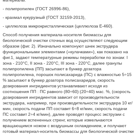
- полипропилен (ГОСТ 26996-86),
- крахмал кукурузный (ГОСТ 32159-2013),
- целлюлоза микрокристаллическая (целлюлоза Е-460).
Способ получения материала-носителя биомассы для
биологической очистки сточных вод осуществляют следующим
образом (фиг. 2). Изначально компонуют шнек экструдера
функциональными элементами («кулачками»), как показано на
фиг.1, задают температурные режимы переработки по зонам: I
зона - 210°С, II зона - 220°С, III зона - 220°С, далее гранулы
полипропилена (ПП) засыпают в бункер дозатора
полипропилена, порошок полисахарида (ПС) с влажностью 5÷15
% засыпают в бункер дозатора полисахаридов, скорость
дозирования ингредиентов устанавливают исходя из
соотношения ПП : ПС равного (80÷60):(20÷40) мас. %, (скорость
дозирования ингредиентов зависит от производительности
экструдера, например, при производительности экструдера 10 кг/
мин, скорость подачи ПП составит 6÷8 кг/мин, скорость подачи
ПС составит 2÷4 кг/мин), далее проводят процесс экструзии с
получением вспененных стренг, которые измельчаются
вращающимся ножом с воздушным охлаждением, и получают
готовый материал-носитель биомассы для биологической очистки