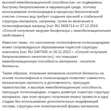
высокой иммобилизационной способностью, но подвержены
быстрому биоразложению в окружающей среде, поэтому
использование полисахаридов в процессах биологической
очистки сточных вод требует создания прочной и стабильной
структуры материала, например, путем их включения в
полиолефиновую матрицу [пат. RU 2605714 от 27.12.2016
«Способ получения загрузки биофильтра с иммобилизационными
свойствами»].
Известно также, что наполнение полиолефинов полисахаридами
может сопровождаться образованием пористой структуры
композита [пат. RU 2467036 от 20.11.2012 г. «Способ получения
биоразлагаемого пенопласта»], что повышает
иммобилизационную способность материала - носителя
биомассы.
Таким образом, получение материала-носителя биомассы на
основе полиолефинов и полисахаридов позволяет совместить
механическую прочность и долговечность, присущую
термопластам, и высокую иммобилизационную способность,
присущую полисахаридам, создать развитую пористую структуру
материала, при этом процесс получения можно провести в одну
стадию без использования дополнительных модификаций
состава, структуры или геометрической формы материала.