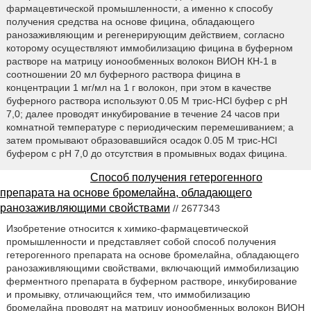
фармацевтической промышленности, а именно к способу
получения средства на основе фицина, обладающего
ранозаживляющим и регенерирующим действием, согласно
которому осуществляют иммобилизацию фицина в буферном
растворе на матрицу ионообменных волокон ВИОН КН-1 в
соотношении 20 мл буферного раствора фицина в
концентрации 1 мг/мл на 1 г волокон, при этом в качестве
буферного раствора используют 0.05 М трис-HCl буфер с рН
7,0; далее проводят инкубирование в течение 24 часов при
комнатной температуре с периодическим перемешиванием; а
затем промывают образовавшийся осадок 0.05 М трис-HCl
буфером с рН 7,0 до отсутствия в промывных водах фицина.
Способ получения гетерогенного
препарата на основе бромелайна, обладающего
ранозаживляющими свойствами
// 2677343
Изобретение относится к химико-фармацевтической
промышленности и представляет собой способ получения
гетерогенного препарата на основе бромелайна, обладающего
ранозаживляющими свойствами, включающий иммобилизацию
ферментного препарата в буферном растворе, инкубирование
и промывку, отличающийся тем, что иммобилизацию
бромелайна проводят на матрицу ионообменных волокон ВИОН