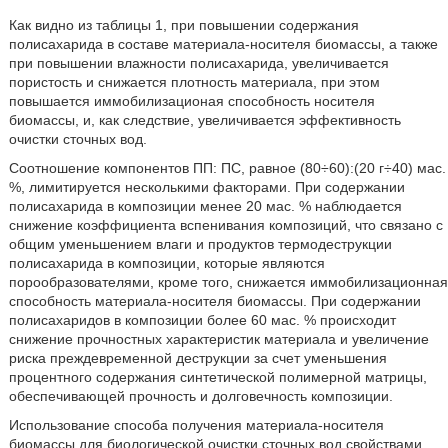
Как видно из таблицы 1, при повышении содержания
полисахарида в составе материала-носителя биомассы, а также
при повышении влажности полисахарида, увеличивается
пористость и снижается плотность материала, при этом
повышается иммобилизационая способность носителя
биомассы, и, как следствие, увеличивается эффективность
очистки сточных вод.
Соотношение компонентов ПП: ПС, равное (80÷60):(20 г÷40) мас.
%, лимитируется несколькими факторами. При содержании
полисахарида в композиции менее 20 мас. % наблюдается
снижение коэффициента вспенивания композиций, что связано с
общим уменьшением влаги и продуктов термодеструкции
полисахарида в композиции, которые являются
порообразователями, кроме того, снижается иммобилизационная
способность материала-носителя биомассы. При содержании
полисахаридов в композиции более 60 мас. % происходит
снижение прочностных характеристик материала и увеличение
риска преждевременной деструкции за счет уменьшения
процентного содержания синтетической полимерной матрицы,
обеспечивающей прочность и долговечность композиции.
Использование способа получения материала-носителя
биомассы для биологической очистки сточных вод свойствами