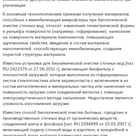
утилизации.
К основным технологическим приемам получения материалов,
способных к иммобилизации микрофлоры при биологической
очистке сточных вод, относят: изменение геометрической формы
и рельефа поверхности (например, гофрирование), нанесение
на поверхность материала компонентов, повышающих
адгезионные свойства, введение в состав материала
наполнителей, способствующих иммобилизации, создание
пористой структуры материала.
Известна установка для биохимической очистки сточных вод [пат.
RU 2422379 от 27.06.2011 г], включающая биофильтр с
плоскостной загрузкой, которая выполнена из гофрированных
листов стеклопластика и/или керамопласта с включением в их
состав металлических и минеральных частиц или нанесения на
поверхность загрузки слоя соединений металла с помощью
электроакустического метода напыления. Недостатком является
сложность изготовления загрузки.
Известен способ биологической очистки бытовых, городских и
производственных сточных вод от органических веществ,
соединений азота и фосфора [пат. RU 2294899 от 10.03.2007 г],
включающий подачу сточной воды в аэротенк, в анаэробной и
аноксидной зонах которого размещают загрузку для