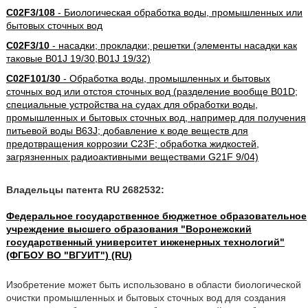
C02F3/108
- Биологическая обработка воды, промышленных или
бытовых сточных вод
C02F3/10
- насадки; прокладки; решетки (элементы насадки как
таковые B01J 19/30,B01J 19/32)
C02F101/30
- Обработка воды, промышленных и бытовых
сточных вод или отстоя сточных вод (разделение вообще B01D;
специальные устройства на судах для обработки воды,
промышленных и бытовых сточных вод, например для получения
питьевой воды B63J; добавление к воде веществ для
предотвращения коррозии C23F; обработка жидкостей,
загрязненных радиоактивными веществами G21F 9/04)
Владельцы патента RU 2682532:
Федеральное государственное бюджетное образовательное
учреждение высшего образования "Воронежский
государственный университет инженерных технологий"
(ФГБОУ ВО "ВГУИТ") (RU)
Изобретение может быть использовано в области биологической
очистки промышленных и бытовых сточных вод для создания