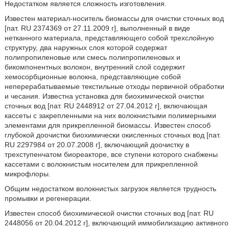
Недостатком является сложность изготовления.
Известен материал-носитель биомассы для очистки сточных вод
[пат. RU 2374369 от 27.11.2009 г], выполненный в виде
нетканного материала, представляющего собой трехслойную
структуру, два наружных слоя которой содержат
полипропиленовые или смесь полипропиленовых и
бикомпонентных волокон, внутренний слой содержит
хемосорбционные волокна, представляющие собой
неперерабатываемые текстильные отходы первичной обработки
и чесания. Известна установка для биохимической очистки
сточных вод [пат. RU 2448912 от 27.04.2012 г], включающая
кассеты с закрепленными на них волокнистыми полимерными
элементами для прикрепленной биомассы. Известен способ
глубокой доочистки биохимически окисленных сточных вод [пат.
RU 2297984 от 20.07.2008 г], включающий доочистку в
трехступенчатом биореакторе, все ступени которого снабжены
кассетами с волокнистым носителем для прикрепленной
микрофлоры.
Общим недостатком волокнистых загрузок является трудность
промывки и регенерации.
Известен способ биохимической очистки сточных вод [пат. RU
2448056 от 20.04.2012 г], включающий иммобилизацию активного