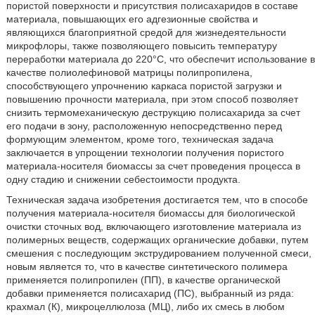
пористой поверхности и присутствия полисахаридов в составе
материала, повышающих его адгезионные свойства и
являющихся благоприятной средой для жизнедеятельности
микрофлоры, также позволяющего повысить температуру
переработки материала до 220°С, что обеспечит использование в
качестве полиолефиновой матрицы полипропилена,
способствующего упрочнению каркаса пористой загрузки и
повышению прочности материала, при этом способ позволяет
снизить термомеханическую деструкцию полисахарида за счет
его подачи в зону, расположенную непосредственно перед
формующим элементом, кроме того, техническая задача
заключается в упрощении технологии получения пористого
материала-носителя биомассы за счет проведения процесса в
одну стадию и снижении себестоимости продукта.
Техническая задача изобретения достигается тем, что в способе
получения материала-носителя биомассы для биологической
очистки сточных вод, включающего изготовление материала из
полимерных веществ, содержащих органические добавки, путем
смешения с последующим экструдированием полученной смеси,
новым является то, что в качестве синтетического полимера
применяется полипропилен (ПП), в качестве органической
добавки применяется полисахарид (ПС), выбранный из ряда:
крахмал (К), микроцеллюлоза (МЦ), либо их смесь в любом