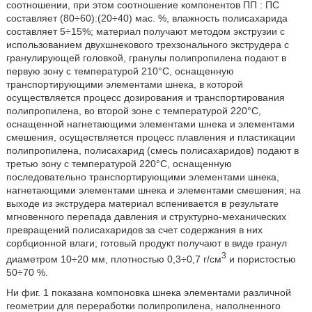
соотношении, при этом соотношение компонентов ПП : ПС
составляет (80÷60):(20÷40) мас. %, влажность полисахарида
составляет 5÷15%; материал получают методом экструзии с
использованием двухшнекового трехзонального экструдера с
гранулирующей головкой, гранулы полипропилена подают в
первую зону с температурой 210°C, оснащенную
транспортирующими элементами шнека, в которой
осуществляется процесс дозирования и транспортирования
полипропилена, во второй зоне с температурой 220°C,
оснащенной нагнетающими элементами шнека и элементами
смешения, осуществляется процесс плавления и пластикации
полипропилена, полисахарид (смесь полисахаридов) подают в
третью зону с температурой 220°C, оснащенную
последовательно транспортирующими элементами шнека,
нагнетающими элементами шнека и элементами смешения; на
выходе из экструдера материал вспенивается в результате
мгновенного перепада давления и структурно-механических
превращений полисахаридов за счет содержания в них
сорбционной влаги; готовый продукт получают в виде гранул
3
диаметром 10÷20 мм, плотностью 0,3÷0,7 г/см
и пористостью
50÷70 %.
Ни фиг. 1 показана компоновка шнека элементами различной
геометрии для переработки полипропилена, наполненного