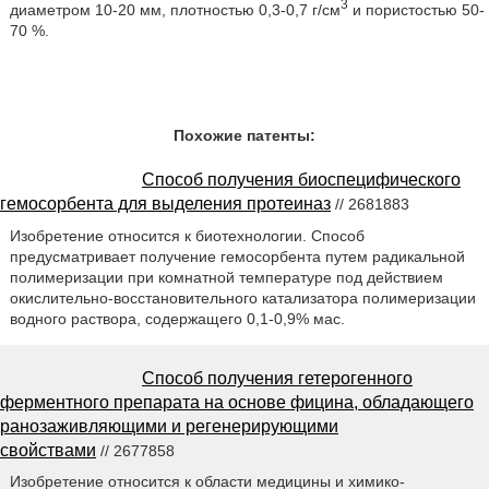
3
диаметром 10-20 мм, плотностью 0,3-0,7 г/см
и пористостью 50-
70 %.
Похожие патенты:
Способ получения биоспецифического
гемосорбента для выделения протеиназ
// 2681883
Изобретение относится к биотехнологии. Способ
предусматривает получение гемосорбента путем радикальной
полимеризации при комнатной температуре под действием
окислительно-восстановительного катализатора полимеризации
водного раствора, содержащего 0,1-0,9% мас.
Способ получения гетерогенного
ферментного препарата на основе фицина, обладающего
ранозаживляющими и регенерирующими
свойствами
// 2677858
Изобретение относится к области медицины и химико-