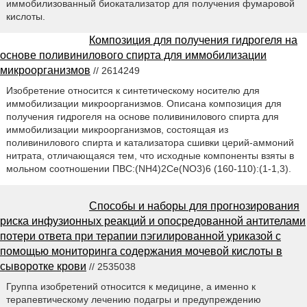
иммобилизованный биокатализатор для получения фумаровой
кислоты.
Композиция для получения гидрогеля на
основе поливинилового спирта для иммобилизации
микроорганизмов
// 2614249
Изобретение относится к синтетическому носителю для
иммобилизации микроорганизмов. Описана композиция для
получения гидрогеля на основе поливинилового спирта для
иммобилизации микроорганизмов, состоящая из
поливинилового спирта и катализатора сшивки церий-аммоний
нитрата, отличающаяся тем, что исходные компоненты взяты в
мольном соотношении ПВС:(NH4)2Се(NO3)6 (160-110):(1-1,3).
Способы и наборы для прогнозирования
риска инфузионных реакций и опосредованной антителами
потери ответа при терапии пэгилированной уриказой с
помощью мониторинга содержания мочевой кислоты в
сыворотке крови
// 2535038
Группа изобретений относится к медицине, а именно к
терапевтическому лечению подагры и предупреждению