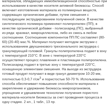
материалов, обладающих иммобилизационной способностью при
использовании в качестве носителя активной биомассы. Способ
включает изготовление материала из полимерных веществ,
содержащих органические добавки, путем смешения с
последующим экструдированием полученной смеси. В качестве
синтетического полимера применяют полипропилен (ПП), в
качестве органической добавки - полисахарид (ПС), выбранный
из ряда: крахмал, микроцеллюлоза, либо их смесь в любом
соотношении. Соотношение компонентов ПП:ПС составляет (80-
60):(20-40) мас.%. Материал получают методом экструзии с
использованием двухшнекового трехзонального экструдера с
гранулирующей головкой. Гранулы полипропилена подают в зону
с температурой 210°C. В зоне с температурой 220°C
осуществляют процесс плавления и пластикации полипропилена.
Полисахарид подают в третью зону с температурой 220°C,
оснащенную элементами смешения. На выходе из экструдера
готовый продукт получают в виде гранул диаметром 10-20 мм,
3
плотностью 0,3-0,7 г/см
и пористостью 50-70 %. Использование
способа обеспечивает повышение способности материала к
закреплению и удержанию биомассы микроорганизмов,
упрощение и удешевление технологии получения пористого
материала-носителя биомассы за счет проведения процесса в
одну стадию. 2 ил., 1 табл., 13 пр.