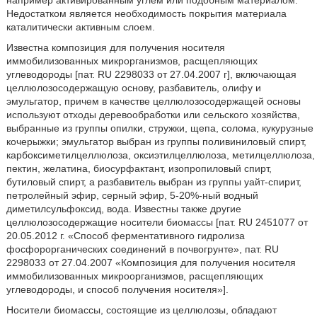
например активированным углем или подобным материалом.
Недостатком является необходимость покрытия материала
каталитически активным слоем.
Известна композиция для получения носителя
иммобилизованных микрорганизмов, расщепляющих
углеводороды [пат. RU 2298033 от 27.04.2007 г], включающая
целлюлозосодержащую основу, разбавитель, олифу и
эмульгатор, причем в качестве целлюлозосодержащей основы
используют отходы деревообработки или сельского хозяйства,
выбранные из группы опилки, стружки, щепа, солома, кукурузные
кочерыжки; эмульгатор выбран из группы поливиниловый спирт,
карбоксиметилцеллюлоза, оксиэтилцеллюлоза, метилцеллюлоза,
пектин, желатина, биосурфактант, изопропиловый спирт,
бутиловый спирт, а разбавитель выбран из группы уайт-спирит,
петролейный эфир, серный эфир, 5-20%-ный водный
диметилсульфоксид, вода. Известны также другие
целлюлозосодержащие носители биомассы [пат. RU 2451077 от
20.05.2012 г. «Способ ферментативного гидролиза
фосфорорганических соединений в почвогрунте», пат. RU
2298033 от 27.04.2007 «Композиция для получения носителя
иммобилизованных микроорганизмов, расщепляющих
углеводороды, и способ получения носителя»].
Носители биомассы, состоящие из целлюлозы, обладают