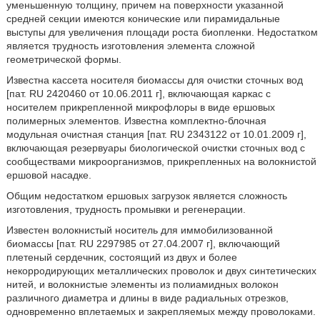
уменьшенную толщину, причем на поверхности указанной
средней секции имеются конические или пирамидальные
выступы для увеличения площади роста биопленки. Недостатком
является трудность изготовления элемента сложной
геометрической формы.
Известна кассета носителя биомассы для очистки сточных вод
[пат. RU 2420460 от 10.06.2011 г], включающая каркас с
носителем прикрепленной микрофлоры в виде ершовых
полимерных элементов. Известна комплектно-блочная
модульная очистная станция [пат. RU 2343122 от 10.01.2009 г],
включающая резервуары биологической очистки сточных вод с
сообществами микроорганизмов, прикрепленных на волокнистой
ершовой насадке.
Общим недостатком ершовых загрузок является сложность
изготовления, трудность промывки и регенерации.
Известен волокнистый носитель для иммобилизованной
биомассы [пат. RU 2297985 от 27.04.2007 г], включающий
плетеный сердечник, состоящий из двух и более
некорродирующих металлических проволок и двух синтетических
нитей, и волокнистые элементы из полиамидных волокон
различного диаметра и длины в виде радиальных отрезков,
одновременно вплетаемых и закрепляемых между проволоками.