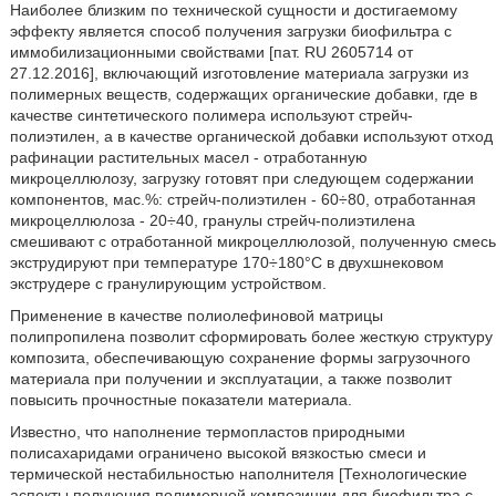
Наиболее близким по технической сущности и достигаемому
эффекту является способ получения загрузки биофильтра с
иммобилизационными свойствами [пат. RU 2605714 от
27.12.2016], включающий изготовление материала загрузки из
полимерных веществ, содержащих органические добавки, где в
качестве синтетического полимера используют стрейч-
полиэтилен, а в качестве органической добавки используют отход
рафинации растительных масел - отработанную
микроцеллюлозу, загрузку готовят при следующем содержании
компонентов, мас.%: стрейч-полиэтилен - 60÷80, отработанная
микроцеллюлоза - 20÷40, гранулы стрейч-полиэтилена
смешивают с отработанной микроцеллюлозой, полученную смесь
экструдируют при температуре 170÷180°C в двухшнековом
экструдере с гранулирующим устройством.
Применение в качестве полиолефиновой матрицы
полипропилена позволит сформировать более жесткую структуру
композита, обеспечивающую сохранение формы загрузочного
материала при получении и эксплуатации, а также позволит
повысить прочностные показатели материала.
Известно, что наполнение термопластов природными
полисахаридами ограничено высокой вязкостью смеси и
термической нестабильностью наполнителя [Технологические
аспекты получения полимерной композиции для биофильтра с