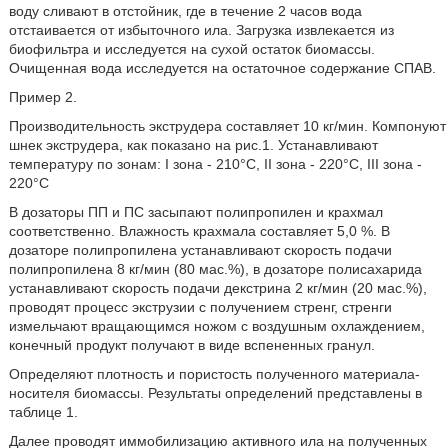
воду сливают в отстойник, где в течение 2 часов вода
отстаивается от избыточного ила. Загрузка извлекается из
биофильтра и исследуется на сухой остаток биомассы.
Очищенная вода исследуется на остаточное содержание СПАВ.
Пример 2.
Производительность экструдера составляет 10 кг/мин. Компонуют
шнек экструдера, как показано на рис.1. Устанавливают
температуру по зонам: I зона - 210°С, II зона - 220°С, III зона -
220°С
В дозаторы ПП и ПС засыпают полипропилен и крахмал
соответственно. Влажность крахмала составляет 5,0 %. В
дозаторе полипропилена устанавливают скорость подачи
полипропилена 8 кг/мин (80 мас.%), в дозаторе полисахарида
устанавливают скорость подачи декстрина 2 кг/мин (20 мас.%),
проводят процесс экструзии с получением стренг, стренги
измельчают вращающимся ножом с воздушным охлаждением,
конечный продукт получают в виде вспененных гранул.
Определяют плотность и пористость полученного материала-
носителя биомассы. Результаты определений представлены в
таблице 1.
Далее проводят иммобилизацию активного ила на полученных