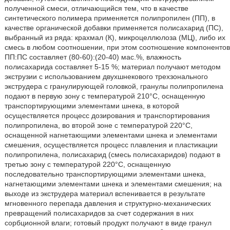
полученной смеси, отличающийся тем, что в качестве
синтетического полимера применяется полипропилен (ПП), в
качестве органической добавки применяется полисахарид (ПС),
выбранный из ряда: крахмал (К), микроцеллюлоза (МЦ), либо их
смесь в любом соотношении, при этом соотношение компонентов
ПП:ПС составляет (80-60):(20-40) мас.%, влажность
полисахарида составляет 5-15 %; материал получают методом
экструзии с использованием двухшнекового трехзонального
экструдера с гранулирующей головкой, гранулы полипропилена
подают в первую зону с температурой 210°C, оснащенную
транспортирующими элементами шнека, в которой
осуществляется процесс дозирования и транспортирования
полипропилена, во второй зоне с температурой 220°C,
оснащенной нагнетающими элементами шнека и элементами
смешения, осуществляется процесс плавления и пластикации
полипропилена, полисахарид (смесь полисахаридов) подают в
третью зону с температурой 220°C, оснащенную
последовательно транспортирующими элементами шнека,
нагнетающими элементами шнека и элементами смешения; на
выходе из экструдера материал вспенивается в результате
мгновенного перепада давления и структурно-механических
превращений полисахаридов за счет содержания в них
сорбционной влаги; готовый продукт получают в виде гранул