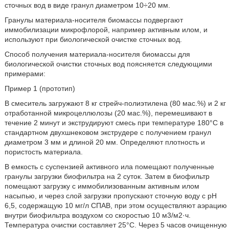
сточных вод в виде гранул диаметром 10÷20 мм.
Гранулы материала-носителя биомассы подвергают
иммобилизации микрофлорой, например активным илом, и
используют при биологической очистке сточных вод.
Способ получения материала-носителя биомассы для
биологической очистки сточных вод поясняется следующими
примерами:
Пример 1 (прототип)
В смеситель загружают 8 кг стрейч-полиэтилена (80 мас.%) и 2 кг
отработанной микроцеллюлозы (20 мас.%), перемешивают в
течение 2 минут и экструдируют смесь при температуре 180°C в
стандартном двухшнековом экструдере с получением гранул
диаметром 3 мм и длиной 20 мм. Определяют плотность и
пористость материала.
В емкость с суспензией активного ила помещают полученные
гранулы загрузки биофильтра на 2 суток. Затем в биофильтр
помещают загрузку с иммобилизованным активным илом
насыпью, и через слой загрузки пропускают сточную воду с pH
6,5, содержащую 10 мг/л СПАВ, при этом осуществляют аэрацию
внутри биофильтра воздухом со скоростью 10 м3/м2·ч.
Температура очистки составляет 25°C. Через 5 часов очищенную