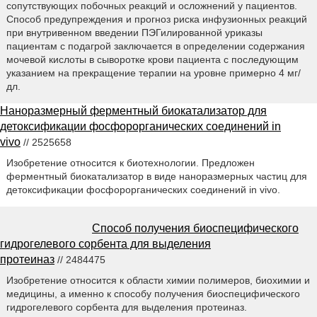
сопутствующих побочных реакций и осложнений у пациентов.
Способ предупреждения и прогноз риска инфузионных реакций
при внутривенном введении ПЭГилированной уриказы
пациентам с подагрой заключается в определении содержания
мочевой кислоты в сыворотке крови пациента с последующим
указанием на прекращение терапии на уровне примерно 4 мг/
дл.
Наноразмерный ферментный биокатализатор для
детоксификации фосфорорганических соединений in
vivo
// 2525658
Изобретение относится к биотехнологии. Предложен
ферментный биокатализатор в виде наноразмерных частиц для
детоксификации фосфорорганических соединений in vivo.
Способ получения биоспецифического
гидрогелевого сорбента для выделения
протеиназ
// 2484475
Изобретение относится к области химии полимеров, биохимии и
медицины, а именно к способу получения биоспецифического
гидрогелевого сорбента для выделения протеиназ.