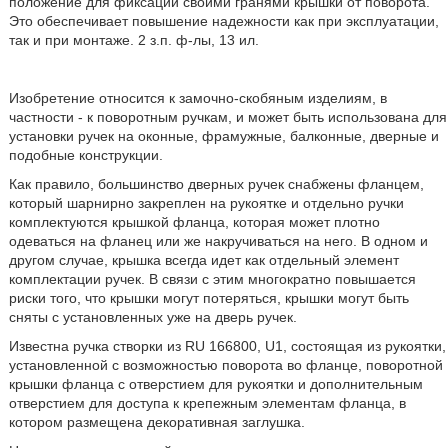
положение для фиксации своими гранями крышки от поворота.
Это обеспечивает повышение надежности как при эксплуатации,
так и при монтаже. 2 з.п. ф-лы, 13 ил.
Изобретение относится к замочно-скобяным изделиям, в
частности - к поворотным ручкам, и может быть использована для
установки ручек на оконные, фрамужные, балконные, дверные и
подобные конструкции.
Как правило, большинство дверных ручек снабжены фланцем,
который шарнирно закреплен на рукоятке и отдельно ручки
комплектуются крышкой фланца, которая может плотно
одеваться на фланец или же накручиваться на него. В одном и
другом случае, крышка всегда идет как отдельный элемент
комплектации ручек. В связи с этим многократно повышается
риски того, что крышки могут потеряться, крышки могут быть
сняты с установленных уже на дверь ручек.
Известна ручка створки из RU 166800, U1, состоящая из рукоятки,
установленной с возможностью поворота во фланце, поворотной
крышки фланца с отверстием для рукоятки и дополнительным
отверстием для доступа к крепежным элементам фланца, в
котором размещена декоративная заглушка.