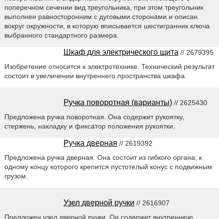
поперечном сечении вид треугольника, при этом треугольник
выполнен равносторонним с дуговыми сторонами и описан
вокруг окружности, в которую вписывается шестигранник ключа
выбранного стандартного размера.
Шкаф для электрического щита
// 2679395
Изобретение относится к электротехнике. Технический результат
состоит в увеличении внутреннего пространства шкафа.
Ручка поворотная (варианты)
// 2625430
Предложена ручка поворотная. Она содержит рукоятку,
стержень, накладку и фиксатор положения рукоятки.
Ручка дверная
// 2619392
Предложена ручка дверная. Она состоит из гибкого органа, к
одному концу которого крепится пустотелый конус с подвижным
грузом.
Узел дверной ручки
// 2616907
Предложен узел дверной ручки. Он содержит внутреннюю