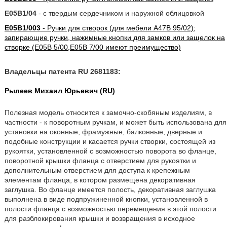
E05B1/04
- с твердым сердечником и наружной облицовкой
E05B1/003
- Ручки для створок (для мебели A47B 95/02);
запирающие ручки, нажимные кнопки для замков или защелок на
створке (E05B 5/00,E05B 7/00 имеют преимущество)
Владельцы патента RU 2681183:
Рылеев Михаил Юрьевич (RU)
Полезная модель относится к замочно-скобяным изделиям, в
частности - к поворотным ручкам, и может быть использована для
установки на оконные, фрамужные, балконные, дверные и
подобные конструкции и касается ручки створки, состоящей из
рукоятки, установленной с возможностью поворота во фланце,
поворотной крышки фланца с отверстием для рукоятки и
дополнительным отверстием для доступа к крепежным
элементам фланца, в котором размещена декоративная
заглушка. Во фланце имеется полость, декоративная заглушка
выполнена в виде подпружиненной кнопки, установленной в
полости фланца с возможностью перемещения в этой полости
для разблокирования крышки и возвращения в исходное