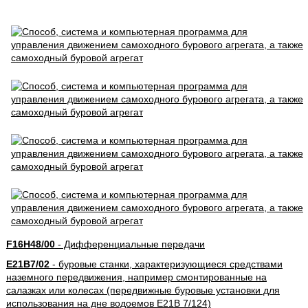
F16H48/00
- Дифференциальные передачи
E21B7/02
- буровые станки, характеризующиеся средствами
наземного передвижения, например смонтированные на
салазках или колесах (передвижные буровые установки для
использования на дне водоемов E21B 7/124)