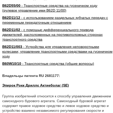
B62D55/00
- Транспортные средства на гусеничном ходу
(рулевое управление ими B62D 11/00)
B62D11/12
- с использованием раздельных зубчатых передач с
переменным передаточным отношением
B62D11/02
- с помощью дифференциального привода
движителей, расположенных на противоположных сторонах
транспортного средства
B62D11/003
- Устройства для управления неповоротными
колесами; управление транспортными средствами на гусеничном
ходу
B60W10/10
- Транспортные средства (общие вопросы)
Владельцы патента RU 2681177:
Эпирок Рокк Дриллс Актиеболаг (SE)
Группа изобретений относится к способу управления движением
самоходного бурового агрегата. Самоходный буровой агрегат
содержит правое ходовое средство и левое ходовое средство и
устройство взаимно независимого регулирования скорости и