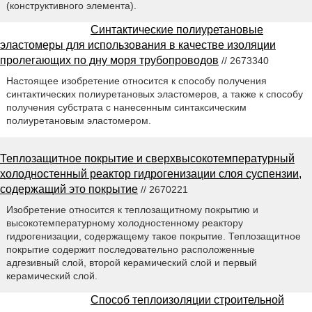
(конструктивного элемента).
Синтактические полиуретановые
эластомеры для использования в качестве изоляции
пролегающих по дну моря трубопроводов
// 2673340
Настоящее изобретение относится к способу получения
синтактических полиуретановых эластомеров, а также к способу
получения субстрата с нанесенным синтаксическим
полиуретановым эластомером.
Теплозащитное покрытие и сверхвысокотемпературный
холодностенный реактор гидрогенизации слоя суспензии,
содержащий это покрытие
// 2670221
Изобретение относится к теплозащитному покрытию и
высокотемпературному холодностенному реактору
гидрогенизации, содержащему такое покрытие. Теплозащитное
покрытие содержит последовательно расположенные
адгезивный слой, второй керамический слой и первый
керамический слой.
Способ теплоизоляции строительной