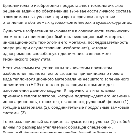
Дополнительно изобретение предоставляет технологическое
решение задачи по обеспечению выживаемости личного состава
в экстремальных условиях при краткосрочном отсутствии
отопления в обитаемых кузовах-контейнерах и кузовах-фургонах.
Сущность изобретения заключается в совокупности технических
элементов и приемов (особый теплоизоляционный материал,
инновационность технологии его монтажа, последовательность
операций при осуществлении изобретения), которые
одновременно способствуют достижению заявляемого
технического результата.
Неотъемлемым существенным техническим признаком
изобретения является использование принципиально нового
вида теплоизоляционного материала из несшитого вспененного
полиэтилена (НПЭ) с теплоотражающим покрытием для
изготовления данного модуля. К перечню отличительных
признаков теплоизолятора, которые подтверждают его новизну и
инновационность, относятся, в частности, рулонный формат (1),
толщина материала (2), соединительные продольные замковые
системы (3).
Теплоизоляционный материал выпускается в рулонах (1) любой
длины по размерам утепляемых образцов спецтехники.
Рулонный формат утеплителя удобен (своей гибкостью и