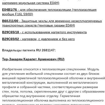
например модульная система E04H)
E04B1/76
- для обеспечения теплоизоляции (теплоизоляция
вообще F16L 59/00)
B60J11/00
- Защитные чехлы для временно неэксплуатируемых
транспортных средств (тентовые гаражи E04H)
B29C65/18
- с использованием нагретого инструмента
B29C65/02
- нагревом, с давлением и без него
Владельцы патента RU 2681147:
Тер-Закарян Карапет Арменович (RU)
Изобретение относится к теплоизоляции спецтехники. Модуль
для утепления мобильной спецтехники состоит из двух блоков:
внешней герметичной теплоизоляционной оболочки и внутренней
металлической конструкции, выполненной из металлического
профиля и собранной частями, соответствующими размерам
стен, пола, потолка, скрепленными друг с другом с образованием
обрешетки под внутреннюю отделку. Герметичная
теплоизоляционная оболочка выполнена из теплоизоляционного
полотна, состоящего из полотен несшитого вспененного