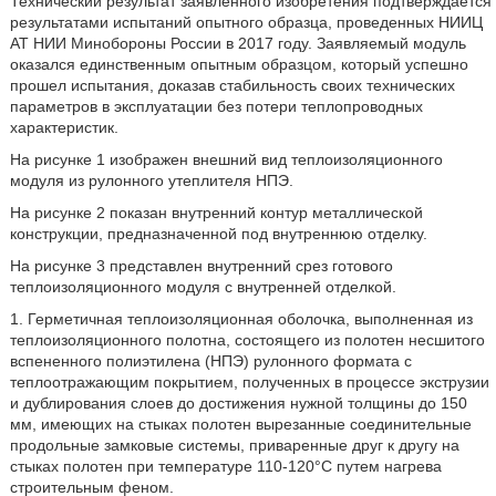
Технический результат заявленного изобретения подтверждается
результатами испытаний опытного образца, проведенных НИИЦ
AT НИИ Минобороны России в 2017 году. Заявляемый модуль
оказался единственным опытным образцом, который успешно
прошел испытания, доказав стабильность своих технических
параметров в эксплуатации без потери теплопроводных
характеристик.
На рисунке 1 изображен внешний вид теплоизоляционного
модуля из рулонного утеплителя НПЭ.
На рисунке 2 показан внутренний контур металлической
конструкции, предназначенной под внутреннюю отделку.
На рисунке 3 представлен внутренний срез готового
теплоизоляционного модуля с внутренней отделкой.
1. Герметичная теплоизоляционная оболочка, выполненная из
теплоизоляционного полотна, состоящего из полотен несшитого
вспененного полиэтилена (НПЭ) рулонного формата с
теплоотражающим покрытием, полученных в процессе экструзии
и дублирования слоев до достижения нужной толщины до 150
мм, имеющих на стыках полотен вырезанные соединительные
продольные замковые системы, приваренные друг к другу на
стыках полотен при температуре 110-120°С путем нагрева
строительным феном.