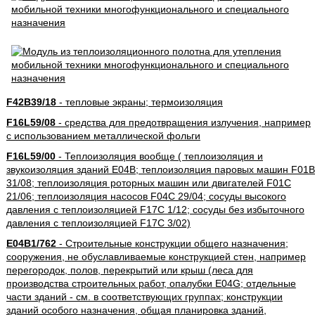
F42B39/18
- тепловые экраны; термоизоляция
F16L59/08
- средства для предотвращения излучения, например
с использованием металлической фольги
F16L59/00
- Теплоизоляция вообще ( теплоизоляция и
звукоизоляция зданий E04B; теплоизоляция паровых машин F01B
31/08; теплоизоляция роторных машин или двигателей F01C
21/06; теплоизоляция насосов F04C 29/04; сосуды высокого
давления с теплоизоляцией F17C 1/12; сосуды без избыточного
давления с теплоизоляцией F17C 3/02)
E04B1/762
- Строительные конструкции общего назначения;
сооружения, не обуславливаемые конструкцией стен, например
перегородок, полов, перекрытий или крыш (леса для
производства строительных работ, опалубки E04G; отдельные
части зданий - см. в соответствующих группах; конструкции
зданий особого назначения, общая планировка зданий,