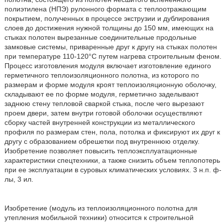
полиэтилена (НПЭ) рулонного формата с теплоотражающим
покрытием, полученных в процессе экструзии и дублирования
слоев до достижения нужной толщины до 150 мм, имеющих на
стыках полотен вырезанные соединительные продольные
замковые системы, приваренные друг к другу на стыках полотен
при температуре 110-120°С путем нагрева строительным феном.
Процесс изготовления модуля включает изготовление единого
герметичного теплоизоляционного полотна, из которого по
размерам и форме модуля кроят теплоизоляционную оболочку,
складывают ее по форме модуля, герметично заделывают
заднюю стену тепловой сваркой стыка, после чего вырезают
проем двери, затем внутри готовой оболочки осуществляют
сборку частей внутренней конструкции из металлического
профиля по размерам стен, пола, потолка и фиксируют их друг к
другу с образованием обрешетки под внутреннюю отделку.
Изобретение позволяет повысить теплоэксплуатационные
характеристики спецтехники, а также снизить объем теплопотерь
при ее эксплуатации в суровых климатических условиях. 3 н.п. ф-
лы, 3 ил.
Изобретение (модуль из теплоизоляционного полотна для
утепления мобильной техники) относится к строительной