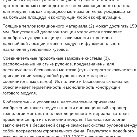
протяженностью) при подготовке теплоизоляционного полотна
для модуля, так как в процессе монтажа он легко укладывается
на большие площади и конструкции любой конфигурации.
Толщина теплоизоляционного материала (2) может достигать 150
мм. Выпускаемый диапазон толщин утеплителя позволяет
подобрать нужную толщину в зависимости от региона
дальнейшей локации готового модуля и функционального
назначения утепленных кузовов.
Соединительные продольные замковые системы (3),
расположенные на стыке рулонов, предназначены для
последующего бесшовного монтажа (суть которого заключается в
приваривании между собой рулонов путем нагрева
соединительных стыков). Их наличие и бесшовное склеивание
обеспечивает герметичность и монолитность конструкции
готового модуля.
К обязательным условиям и неотъемлемым признакам
изобретения также следует отнести инновационный характер
технологии монтажа теплоизоляционного материала, которая
применяется при изготовлении модуля. Новизна технологии
заключается в бесшовной сварке замковых систем рулонов между
собой посредством строительного фена. Результатом подобного
склеивания при температуре 110-120°С является цельное