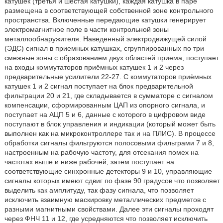
катушек (третья и шестая катушки), каждая катушка в паре
размещена в соответствующей собственной зоне контрольного
пространства. Включенные передающие катушки генерирует
электромагнитное поле в части контрольной зоны
металлообнаружителя. Наведенный электродвижущей силой
(ЭДС) сигнал в приемных катушках, сгруппированных по три
смежные зоны с образованием двух областей приема, поступает
на входы коммутаторов приёмных катушек 1 и 2 через
предварительные усилители 22-27. С коммутаторов приёмных
катушек 1 и 2 сигнал поступает на блок предварительной
фильтрации 20 и 21, где складывается в сумматоре с сигналом
компенсации, сформированным ЦАП из опорного сигнала, и
поступает на АЦП 5 и 6, данные с которого в цифровом виде
поступают в блок управления и индикации (который может быть
выполнен как на микроконтроллере так и на ПЛИС). В процессе
обработки сигналы фильтруются полосовыми фильтрами 7 и 8,
настроенным на рабочую частоту, для отсекания помех на
частотах выше и ниже рабочей, затем поступает на
соответствующие синхронные детекторы 9 и 10, управляющие
сигналы которых имеют сдвиг по фазе 90 градусов что позволяет
выделить как амплитуду, так фазу сигнала, что позволяет
исключить взаимную маскировку металлических предметов с
разными магнитными свойствами. Далее эти сигналы проходят
через ФНЧ 11 и 12, где усредняются что позволяет исключить