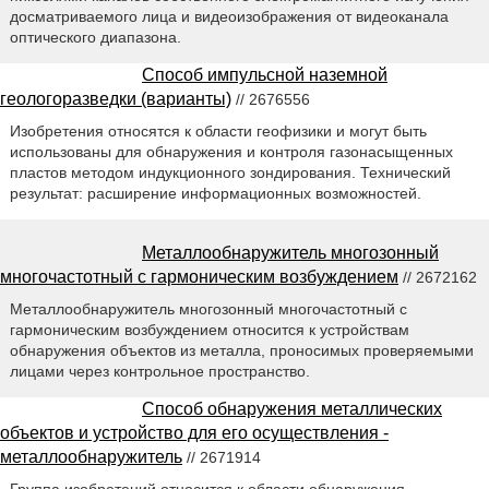
досматриваемого лица и видеоизображения от видеоканала
оптического диапазона.
Способ импульсной наземной
геологоразведки (варианты)
// 2676556
Изобретения относятся к области геофизики и могут быть
использованы для обнаружения и контроля газонасыщенных
пластов методом индукционного зондирования. Технический
результат: расширение информационных возможностей.
Металлообнаружитель многозонный
многочастотный с гармоническим возбуждением
// 2672162
Металлообнаружитель многозонный многочастотный с
гармоническим возбуждением относится к устройствам
обнаружения объектов из металла, проносимых проверяемыми
лицами через контрольное пространство.
Способ обнаружения металлических
объектов и устройство для его осуществления -
металлообнаружитель
// 2671914
Группа изобретений относится к области обнаружения