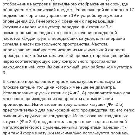
отображения настроек и визуального отображения тех зон, где
обнаружен металлический предмет. Управляющий контроллер 17
подключен к органам управления 19 и устройству звукового
оповещения 29. Генератор 4 соединен с передающими
катушками через коммутатор передающих катушек 3 с
возможностью последовательного включения с заданной
частотой каждой группы передающих катушек для генерации
сигнала в части контрольного пространства. Частота
переключения выбирается исходя из максимальной скорости
прохода, так, чтобы металлический предмет, перемещающийся
через соответствующую зону контрольного пространства,
находился в ней хотя бы один полный цикл работы коммутатора
3.
В качестве передающих и приемных катушек используются
плоские катушки толщина которых меньше ее диаметра.
Использование круглых катушек (Фиг.2, А) предпочтительно для
массового производства из-за простоты автоматизации
производства. Использование треугольных катушек (Фиг.2 Б)
предпочтительно для мелкосерийного производства, т.к. его легко
выполнить вручную на кондукторе. Использование квадратных
катушек (Фиг.2 В) предпочтительно для производства панелей
металлодетекторов с уменьшенными габаритами панелей, т.к.
при такой форме катушки максимально используется площадь