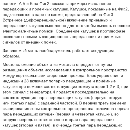
панели. А,Б и В на Фиг.2 показаны примеры исполнения
передающих и приемных катушек. Катушки, показанные на Фиг.2,
подключаются в паре по схеме, представленной на Фиг.3.
Встречное (дифференциальное) включение приемных и
передающих катушек выполнено для того чтобы вычесть внешние
электромагнитные помехи. Соединение катушек в противофазе
позволяет повысить защищенность передающих и приемных
сигналов от внешних помех.
Заявляемый металлообнаружитель работает следующим
образом.
Местоположение объекта из металла определяют путем
размещения объекта исследования в контрольное пространство
между вертикальными сторонами прохода. Блок управления и
индикации 28 включает попарно передающие и приёмные
катушки при помощи соответствующих коммутаторов 1,2 и 3, при
этом сигнал с генератора 4 подаётся последовательно на
соответствующие пары передающих катушек (первую, вторую
или третью пары) с заданной частотой. В первую треть времени
сканирования зоны контрольного пространства, включена первая
пара передающих катушек (первая и четвертая катушки), во
вторую очередь соответственно вторая пара передающих
катушек (вторая и пятая), в очередь третья пара передающих