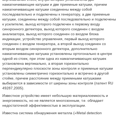
намагничивающие катушки и две приемные катушки, причем
намагничивающие катушки соединены между собой
последовательно и подключены к генератору, а две приемные
катушки, соединены между собой последовательно и подключены
к усилителю, выход которого подключен к первому входу
синхронного детектора, выход которого соединен с входом
анализатора, выход которого соединен со входом блока
индикации, устройство управления, первый выход которого
соединен с входом генератора, а второй выход соединен со
вторым входом синхронного детектора, дополнительно
намагничивающие катушка установлены ортогонально в центре
одной из стоек, при этом одна из намагничивающих катушек
установлена вертикально, а вторая горизонтально
перпендикулярно плоскости зоны контроля и приемные катушки
установлены симметрично горизонтально и встречно в другой
стойке, причем расстояние между приемными катушками
выбирается в зависимости от ширины зоны контроля (патент RU
49287,2005).
Известное устройство имеет небольшую материалоемкость и
энергоемкость, но не является многозонным, т.е. обладает
недостаточной эффективностью в эксплуатации.
Известна система обнаружения металла («Metal detection