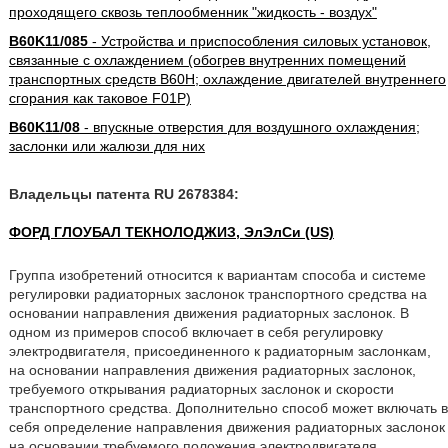
проходящего сквозь теплообменник "жидкость - воздух"
B60K11/085
- Устройства и приспособления силовых установок,
связанные с охлаждением (обогрев внутренних помещений
транспортных средств B60H; охлаждение двигателей внутреннего
сгорания как таковое F01P)
B60K11/08
- впускные отверстия для воздушного охлаждения;
заслонки или жалюзи для них
Владельцы патента RU 2678384:
ФОРД ГЛОУБАЛ ТЕКНОЛОДЖИЗ, ЭлЭлСи (US)
Группа изобретений относится к вариантам способа и системе
регулировки радиаторных заслонок транспортного средства на
основании направления движения радиаторных заслонок. В
одном из примеров способ включает в себя регулировку
электродвигателя, присоединенного к радиаторным заслонкам,
на основании направления движения радиаторных заслонок,
требуемого открывания радиаторных заслонок и скорости
транспортного средства. Дополнительно способ может включать в
себя определение направления движения радиаторных заслонок
на основании требуемого положения электродвигателя