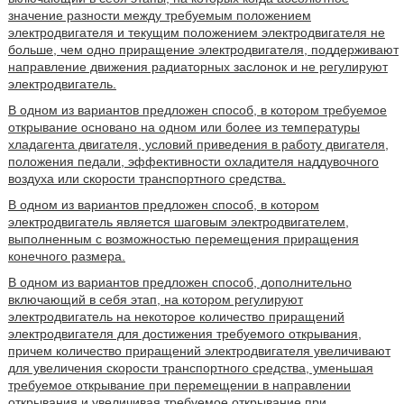
значение разности между требуемым положением
электродвигателя и текущим положением электродвигателя не
больше, чем одно приращение электродвигателя, поддерживают
направление движения радиаторных заслонок и не регулируют
электродвигатель.
В одном из вариантов предложен способ, в котором требуемое
открывание основано на одном или более из температуры
хладагента двигателя, условий приведения в работу двигателя,
положения педали, эффективности охладителя наддувочного
воздуха или скорости транспортного средства.
В одном из вариантов предложен способ, в котором
электродвигатель является шаговым электродвигателем,
выполненным с возможностью перемещения приращения
конечного размера.
В одном из вариантов предложен способ, дополнительно
включающий в себя этап, на котором регулируют
электродвигатель на некоторое количество приращений
электродвигателя для достижения требуемого открывания,
причем количество приращений электродвигателя увеличивают
для увеличения скорости транспортного средства, уменьшая
требуемое открывание при перемещении в направлении
открывания и увеличивая требуемое открывание при