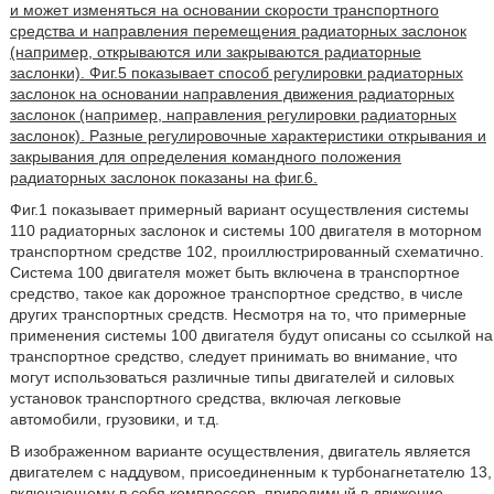
и может изменяться на основании скорости транспортного
средства и направления перемещения радиаторных заслонок
(например, открываются или закрываются радиаторные
заслонки). Фиг.5 показывает способ регулировки радиаторных
заслонок на основании направления движения радиаторных
заслонок (например, направления регулировки радиаторных
заслонок). Разные регулировочные характеристики открывания и
закрывания для определения командного положения
радиаторных заслонок показаны на фиг.6.
Фиг.1 показывает примерный вариант осуществления системы
110 радиаторных заслонок и системы 100 двигателя в моторном
транспортном средстве 102, проиллюстрированный схематично.
Система 100 двигателя может быть включена в транспортное
средство, такое как дорожное транспортное средство, в числе
других транспортных средств. Несмотря на то, что примерные
применения системы 100 двигателя будут описаны со ссылкой на
транспортное средство, следует принимать во внимание, что
могут использоваться различные типы двигателей и силовых
установок транспортного средства, включая легковые
автомобили, грузовики, и т.д.
В изображенном варианте осуществления, двигатель является
двигателем с наддувом, присоединенным к турбонагнетателю 13,
включающему в себя компрессор, приводимый в движение