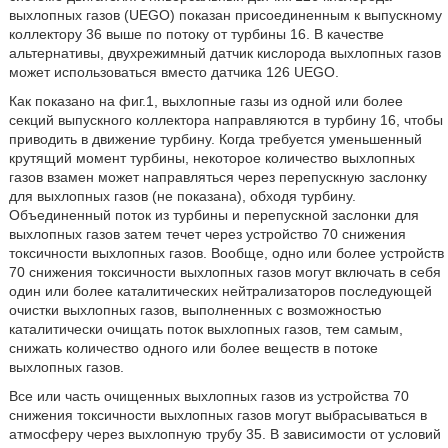
выхлопных газов (UEGO) показан присоединенным к выпускному
коллектору 36 выше по потоку от турбины 16. В качестве
альтернативы, двухрежимный датчик кислорода выхлопных газов
может использоваться вместо датчика 126 UEGO.
Как показано на фиг.1, выхлопные газы из одной или более
секций выпускного коллектора направляются в турбину 16, чтобы
приводить в движение турбину. Когда требуется уменьшенный
крутящий момент турбины, некоторое количество выхлопных
газов взамен может направляться через перепускную заслонку
для выхлопных газов (не показана), обходя турбину.
Объединенный поток из турбины и перепускной заслонки для
выхлопных газов затем течет через устройство 70 снижения
токсичности выхлопных газов. Вообще, одно или более устройств
70 снижения токсичности выхлопных газов могут включать в себя
один или более каталитических нейтрализаторов последующей
очистки выхлопных газов, выполненных с возможностью
каталитически очищать поток выхлопных газов, тем самым,
снижать количество одного или более веществ в потоке
выхлопных газов.
Все или часть очищенных выхлопных газов из устройства 70
снижения токсичности выхлопных газов могут выбрасываться в
атмосферу через выхлопную трубу 35. В зависимости от условий