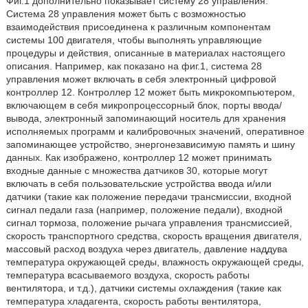
Фиг.1 дополнительно показывает систему 28 управления.
Система 28 управления может быть с возможностью
взаимодействия присоединена к различным компонентам
системы 100 двигателя, чтобы выполнять управляющие
процедуры и действия, описанные в материалах настоящего
описания. Например, как показано на фиг.1, система 28
управления может включать в себя электронный цифровой
контроллер 12. Контроллер 12 может быть микрокомпьютером,
включающем в себя микропроцессорный блок, порты ввода/
вывода, электронный запоминающий носитель для хранения
исполняемых программ и калибровочных значений, оперативное
запоминающее устройство, энергонезависимую память и шину
данных. Как изображено, контроллер 12 может принимать
входные данные с множества датчиков 30, которые могут
включать в себя пользовательские устройства ввода и/или
датчики (такие как положение передачи трансмиссии, входной
сигнал педали газа (например, положение педали), входной
сигнал тормоза, положение рычага управления трансмиссией,
скорость транспортного средства, скорость вращения двигателя,
массовый расход воздуха через двигатель, давление наддува
температура окружающей среды, влажность окружающей среды,
температура всасываемого воздуха, скорость работы
вентилятора, и т.д.), датчики системы охлаждения (такие как
температура хладагента, скорость работы вентилятора,