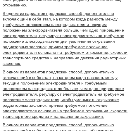
открыванию.
В одном из вариантов предложен способ, дополнительно
включающий в себя этап, на котором когда разность между
требуемым положением электродвигателя и текущим
положением электродвигателя больше, чем одно приращение
электродвигателя, регулируют электродвигатель на требуемое
положение электродвигателя для увеличения открывания
радиаторных заслонок, причем требуемое положение
электродвигателя основано на требуемом открывании, скорости
транспортного средства и направлении движения радиаторных
заслонок.
В одном из вариантов предложен способ, дополнительно
включающий в себя этап, на котором когда разность между
текущим положением электродвигателя и требуемым
положением электродвигателя больше, чем одно приращение
электродвигателя, регулируют электродвигатель на требуемое
положение электродвигателя, чтобы уменьшать открывание
радиаторных заслонок, причем требуемое положение
электродвигателя основано на требуемом открывании, скорости
транспортного средства и направлении закрывания.
В одном из вариантов предложен способ, дополнительно
включающий в себя этапы, на которых когда абсолютное