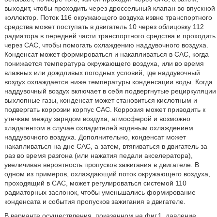
выходит, чтобы проходить через дроссельный клапан во впускной
коллектор. Поток 116 окружающего воздуха извне транспортного
средства может поступать в двигатель 10 через облицовку 112
радиатора в передней части транспортного средства и проходить
через CAC, чтобы помогать охлаждению наддувочного воздуха.
Конденсат может формироваться и накапливаться в CAC, когда
понижается температура окружающего воздуха, или во время
влажных или дождливых погодных условий, где наддувочный
воздух охлаждается ниже температуры конденсации воды. Когда
наддувочный воздух включает в себя подвергнутые рециркуляции
выхлопные газы, конденсат может становиться кислотным и
подвергать коррозии корпус CAC. Коррозия может приводить к
утечкам между зарядом воздуха, атмосферой и возможно
хладагентом в случае охладителей водяным охлаждением
наддувочного воздуха. Дополнительно, конденсат может
накапливаться на дне CAC, а затем, втягиваться в двигатель за
раз во время разгона (или нажатия педали акселератора),
увеличивая вероятность пропусков зажигания в двигателе. В
одном из примеров, охлаждающий поток окружающего воздуха,
проходящий в CAC, может регулироваться системой 110
радиаторных заслонок, чтобы уменьшались формирование
конденсата и события пропусков зажигания в двигателе.
В варианте осуществления, показанном на фиг.1, давление