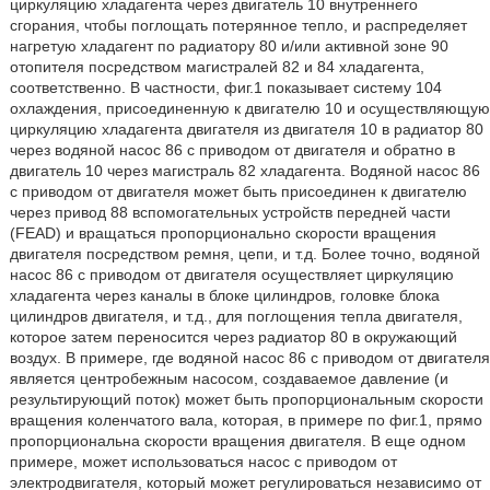
циркуляцию хладагента через двигатель 10 внутреннего
сгорания, чтобы поглощать потерянное тепло, и распределяет
нагретую хладагент по радиатору 80 и/или активной зоне 90
отопителя посредством магистралей 82 и 84 хладагента,
соответственно. В частности, фиг.1 показывает систему 104
охлаждения, присоединенную к двигателю 10 и осуществляющую
циркуляцию хладагента двигателя из двигателя 10 в радиатор 80
через водяной насос 86 с приводом от двигателя и обратно в
двигатель 10 через магистраль 82 хладагента. Водяной насос 86
с приводом от двигателя может быть присоединен к двигателю
через привод 88 вспомогательных устройств передней части
(FEAD) и вращаться пропорционально скорости вращения
двигателя посредством ремня, цепи, и т.д. Более точно, водяной
насос 86 с приводом от двигателя осуществляет циркуляцию
хладагента через каналы в блоке цилиндров, головке блока
цилиндров двигателя, и т.д., для поглощения тепла двигателя,
которое затем переносится через радиатор 80 в окружающий
воздух. В примере, где водяной насос 86 с приводом от двигателя
является центробежным насосом, создаваемое давление (и
результирующий поток) может быть пропорциональным скорости
вращения коленчатого вала, которая, в примере по фиг.1, прямо
пропорциональна скорости вращения двигателя. В еще одном
примере, может использоваться насос с приводом от
электродвигателя, который может регулироваться независимо от