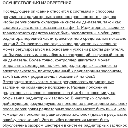
ОСУЩЕСТВЛЕНИЯ ИЗОБРЕТЕНИЯ
Последующее описание относится к системам и способам
регулировки радиаторных заслонок транспортного средства,
чтобы регулировать охлаждение системы двигателя, такой как
система двигателя, показанная на фиг.1. Радиаторные заслонки
транспортного средства могут быть расположены в облицовке
радиатора передней части транспортного средства, как показано
на фиг.2. Относительное открывание радиаторных заслонок
может регулироваться на основании условий работы двигателя,
чтобы усиливать или ослаблять охлаждающий воздушный поток
на двигатель. Более точно, контроллер двигателя может
отправлять командное положение радиаторных заслонок на
электродвигатель, присоединенный к радиаторным заслонкам,
такой как электродвигатель, показанный на фиг.3.
Электродвигатель затем может регулировать радиаторные
заслонки на командное положение. Разные положения
радиаторных заслонок показаны на фиг.4 в отношении угла
открывания радиаторных заслонок. В некоторых случаях,
действующее результирующее положение радиаторных заслонок
после регулировки радиаторных заслонок может быть иным, чем
командное положение радиаторных заслонок (давая в результате
ошибку положения). Эта ошибка положения может быть
обусловлена зазором шестерен в системе радиаторных заслонок