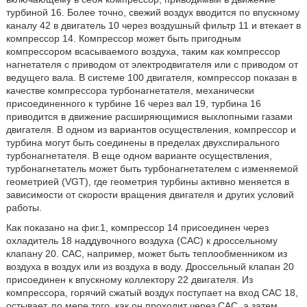
турбиной 16. Более точно, свежий воздух вводится по впускному
каналу 42 в двигатель 10 через воздушный фильтр 11 и втекает в
компрессор 14. Компрессор может быть пригодным
компрессором всасываемого воздуха, таким как компрессор
нагнетателя с приводом от электродвигателя или с приводом от
ведущего вала. В системе 100 двигателя, компрессор показан в
качестве компрессора турбонагнетателя, механически
присоединенного к турбине 16 через вал 19, турбина 16
приводится в движение расширяющимися выхлопными газами
двигателя. В одном из вариантов осуществления, компрессор и
турбина могут быть соединены в пределах двухспирального
турбонагнетателя. В еще одном варианте осуществления,
турбонагнетатель может быть турбонагнетателем с изменяемой
геометрией (VGT), где геометрия турбины активно меняется в
зависимости от скорости вращения двигателя и других условий
работы.
Как показано на фиг.1, компрессор 14 присоединен через
охладитель 18 наддувочного воздуха (CAC) к дроссельному
клапану 20. CAC, например, может быть теплообменником из
воздуха в воздух или из воздуха в воду. Дроссельный клапан 20
присоединен к впускному коллектору 22 двигателя. Из
компрессора, горячий сжатый воздух поступает на вход CAC 18,
остывает, по мере того, как он проходит через CAC, а затем,