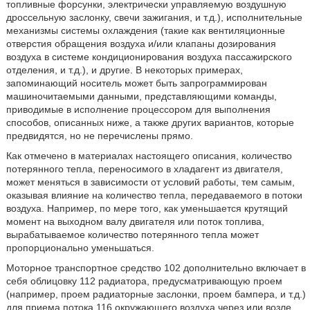
топливные форсунки, электрически управляемую воздушную
дроссельную заслонку, свечи зажигания, и т.д.), исполнительные
механизмы системы охлаждения (такие как вентиляционные
отверстия обращения воздуха и/или клапаны дозирования
воздуха в системе кондиционирования воздуха пассажирского
отделения, и т.д.), и другие. В некоторых примерах,
запоминающий носитель может быть запрограммирован
машиночитаемыми данными, представляющими команды,
приводимые в исполнение процессором для выполнения
способов, описанных ниже, а также других вариантов, которые
предвидятся, но не перечислены прямо.
Как отмечено в материалах настоящего описания, количество
потерянного тепла, переносимого в хладагент из двигателя,
может меняться в зависимости от условий работы, тем самым,
оказывая влияние на количество тепла, передаваемого в потоки
воздуха. Например, по мере того, как уменьшается крутящий
момент на выходном валу двигателя или поток топлива,
вырабатываемое количество потерянного тепла может
пропорционально уменьшаться.
Моторное транспортное средство 102 дополнительно включает в
себя облицовку 112 радиатора, предусматривающую проем
(например, проем радиаторные заслонки, проем бампера, и т.д.)
для приема потока 116 окружающего воздуха через или возле