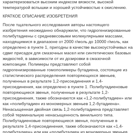
характеризоваться высоким индексом вязкости, высокой
температурой вспышки и хорошей устойчивостью к окислению.
КРАТКОЕ ОПИСАНИЕ ИЗОБРЕТЕНИЯ
После тщательного исследования авторы настоящего
изобретения неожиданно обнаружили, что гидрогенизированные
полибутадиены с средневесовыми молекулярными массами,
находящимися в диапазоне от 2000 г/моль до 10000 г/моль, как
определено в пункте 1, пригодны в качестве высокоустойчивых на
сдвиг присадок для смазочных масел или синтетических базовых
жидкостей, в зависимости от их дозировки в смазочной
композиции. Полимеры представляют собой
гидрогенизированные гомополимеры бутадиена, состоящие из
статистического распределения повторяющихся звеньев,
полученных в результате 1,2-присоединения и 1,4-
присоединения, как определено в пункте 1. Полибутадиеновые
повторяющиеся звенья, полученные в результате 1,2-
присоединения, также обозначаются как «1,2-полибутадиен» или
как «полибутадиен из мономерных звеньев 1,2-бутадиена».
Ненасыщенная двойная связь 1,2-полибутадиена представляет
собой терминальную ненасыщенность винильного типа.
Полибутадиеновые повторяющиеся звенья, полученные в
результате 1,4-присоединения, также обозначаются как «1,4-
полибутадиен» или как «полибутадиен из мономерных звеньев