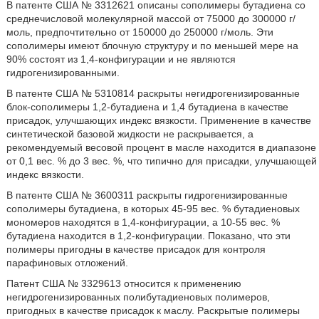
В патенте США № 3312621 описаны сополимеры бутадиена со
среднечисловой молекулярной массой от 75000 до 300000 г/
моль, предпочтительно от 150000 до 250000 г/моль. Эти
сополимеры имеют блочную структуру и по меньшей мере на
90% состоят из 1,4-конфигурации и не являются
гидрогенизированными.
В патенте США № 5310814 раскрыты негидрогенизированные
блок-сополимеры 1,2-бутадиена и 1,4 бутадиена в качестве
присадок, улучшающих индекс вязкости. Применение в качестве
синтетической базовой жидкости не раскрывается, а
рекомендуемый весовой процент в масле находится в диапазоне
от 0,1 вес. % до 3 вес. %, что типично для присадки, улучшающей
индекс вязкости.
В патенте США № 3600311 раскрыты гидрогенизированные
сополимеры бутадиена, в которых 45-95 вес. % бутадиеновых
мономеров находятся в 1,4-конфигурации, а 10-55 вес. %
бутадиена находится в 1,2-конфигурации. Показано, что эти
полимеры пригодны в качестве присадок для контроля
парафиновых отложений.
Патент США № 3329613 относится к применению
негидрогенизированных полибутадиеновых полимеров,
пригодных в качестве присадок к маслу. Раскрытые полимеры