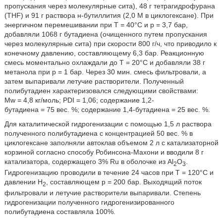
пропускания через молекулярные сита), 48 г тетрагидрофурана
(THF) и 91 г раствора н-бутиллития (2,0 М в циклогексане). При
энергичном перемешивании при T = 40°C и p = 3,7 бар,
добавляли 1068 г бутадиена (очищенного путем пропускания
через молекулярные сита) при скорости 800 г/ч, что приводило к
конечному давлению, составляющему 6,3 бар. Реакционную
смесь моментально охлаждали до T = 20°C и добавляли 38 г
метанола при p = 1 бар. Через 30 мин. смесь фильтровали, а
затем выпаривали летучие растворители. Полученный
полибутадиен характеризовался следующими свойствами:
Mw = 4,8 кг/моль; PDI = 1,06; содержание 1,2-
бутадиена = 75 вес. %; содержание 1,4-бутадиена = 25 вес. %.
Для каталитической гидрогенизации с помощью 1,5 л раствора
полученного полибутадиена с концентрацией 50 вес. % в
циклогексане заполняли автоклав объемом 2 л с катализаторной
корзиной согласно способу Робинсона-Махони и вводили 8 г
катализатора, содержащего 3% Ru в оболочке из Al
O
.
2
3
Гидрогенизацию проводили в течение 24 часов при T = 120°C и
давлении H
, составляющем p = 200 бар. Выходящий поток
2
фильтровали и летучие растворители выпаривали. Степень
гидрогенизации полученного гидрогенизированного
полибутадиена составляла 100%.