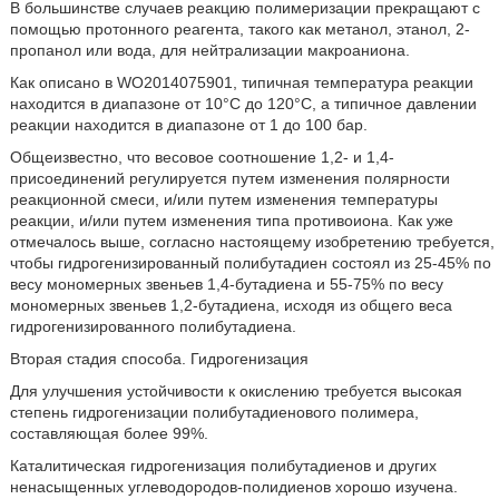
В большинстве случаев реакцию полимеризации прекращают с
помощью протонного реагента, такого как метанол, этанол, 2-
пропанол или вода, для нейтрализации макроаниона.
Как описано в WO2014075901, типичная температура реакции
находится в диапазоне от 10°C до 120°C, а типичное давлении
реакции находится в диапазоне от 1 до 100 бар.
Общеизвестно, что весовое соотношение 1,2- и 1,4-
присоединений регулируется путем изменения полярности
реакционной смеси, и/или путем изменения температуры
реакции, и/или путем изменения типа противоиона. Как уже
отмечалось выше, согласно настоящему изобретению требуется,
чтобы гидрогенизированный полибутадиен состоял из 25-45% по
весу мономерных звеньев 1,4-бутадиена и 55-75% по весу
мономерных звеньев 1,2-бутадиена, исходя из общего веса
гидрогенизированного полибутадиена.
Вторая стадия способа. Гидрогенизация
Для улучшения устойчивости к окислению требуется высокая
степень гидрогенизации полибутадиенового полимера,
составляющая более 99%.
Каталитическая гидрогенизация полибутадиенов и других
ненасыщенных углеводородов-полидиенов хорошо изучена.