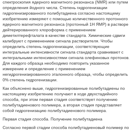
спектроскопия ядерного магнитного резонанса (NMR) или путем
определения йодного числа. Степень гидрогенизации
гидрогенизированного полибутадиена согласно настоящему
изобретению измеряют с помощью количественного протонного
ядерного магнитного резонанса (протонный 1H ЯМР) в растворе
дейтерированного хлороформа с применением
диметилтерефталата в качестве стандарта. Химические сдвиги
калибруют с применением сигнала растворителя. Чтобы
определить степень гидрогенизации, соответствующие
интегральные интенсивности сигнала стандарта сравнивают с
интегральными интенсивностями сигнала олефиновых протонов.
Для каждого образца необходимо повторить указанное
измерение и определение с применением
негидрогенизированного эталонного образца, чтобы определить
0% степень гидрогенизации.
Как объяснено выше, гидрогенизированные полибутадиены по
настоящему изобретению получают в ходе двухстадийного
способа, при этом первая стадия соответствует получению
полибутадиенового полимера, а вторая стадия представляет
собой гидрогенизацию полибутадиенового полимера.
Первая стадия способа. Получение полибутадиена
Согласно первой стадии способа полибутадиеновый полимер по