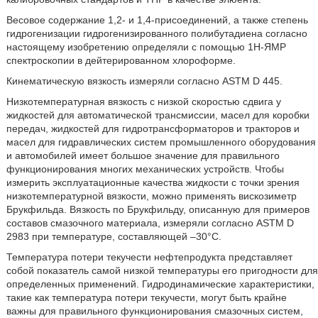
Весовое содержание 1,2- и 1,4-присоединений, а также степень
гидрогенизации гидрогенизированного полибутадиена согласно
настоящему изобретению определяли с помощью 1H-ЯМР
спектроскопии в дейтерированном хлороформе.
Кинематическую вязкость измеряли согласно ASTM D 445.
Низкотемпературная вязкость с низкой скоростью сдвига у
жидкостей для автоматической трансмиссии, масел для коробки
передач, жидкостей для гидротрансформаторов и тракторов и
масел для гидравлических систем промышленного оборудования
и автомобилей имеет большое значение для правильного
функционирования многих механических устройств. Чтобы
измерить эксплуатационные качества жидкости с точки зрения
низкотемпературной вязкости, можно применять вискозиметр
Брукфильда. Вязкость по Брукфильду, описанную для примеров
составов смазочного материала, измеряли согласно ASTM D
2983 при температуре, составляющей –30°C.
Температура потери текучести нефтепродукта представляет
собой показатель самой низкой температуры его пригодности для
определенных применений. Гидродинамические характеристики,
такие как температура потери текучести, могут быть крайне
важны для правильного функционирования смазочных систем,