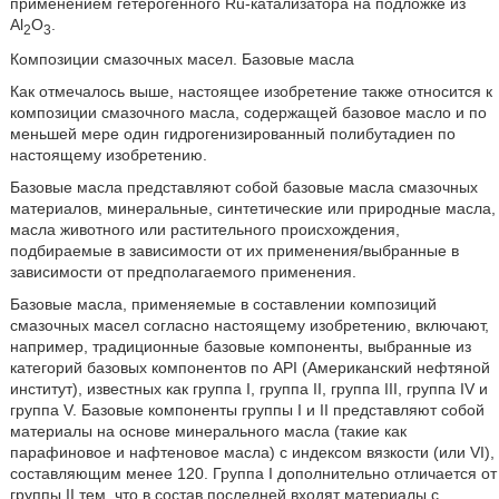
применением гетерогенного Ru-катализатора на подложке из
Al
O
.
2
3
Композиции смазочных масел. Базовые масла
Как отмечалось выше, настоящее изобретение также относится к
композиции смазочного масла, содержащей базовое масло и по
меньшей мере один гидрогенизированный полибутадиен по
настоящему изобретению.
Базовые масла представляют собой базовые масла смазочных
материалов, минеральные, синтетические или природные масла,
масла животного или растительного происхождения,
подбираемые в зависимости от их применения/выбранные в
зависимости от предполагаемого применения.
Базовые масла, применяемые в составлении композиций
смазочных масел согласно настоящему изобретению, включают,
например, традиционные базовые компоненты, выбранные из
категорий базовых компонентов по API (Американский нефтяной
институт), известных как группа I, группа II, группа III, группа IV и
группа V. Базовые компоненты группы I и II представляют собой
материалы на основе минерального масла (такие как
парафиновое и нафтеновое масла) с индексом вязкости (или VI),
составляющим менее 120. Группа I дополнительно отличается от
группы II тем, что в состав последней входят материалы с