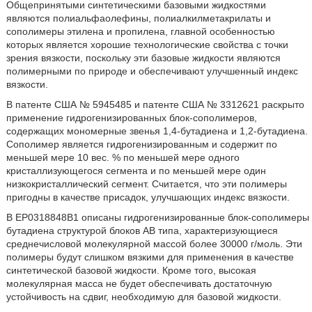
Общепринятыми синтетическими базовыми жидкостями
являются полиальфаолефины, полиалкилметакрилаты и
сополимеры этилена и пропилена, главной особенностью
которых является хорошие технологические свойства с точки
зрения вязкости, поскольку эти базовые жидкости являются
полимерными по природе и обеспечивают улучшенный индекс
вязкости.
В патенте США № 5945485 и патенте США № 3312621 раскрыто
применение гидрогенизированных блок-сополимеров,
содержащих мономерные звенья 1,4-бутадиена и 1,2-бутадиена.
Сополимер является гидрогенизированным и содержит по
меньшей мере 10 вес. % по меньшей мере одного
кристаллизующегося сегмента и по меньшей мере один
низкокристаллический сегмент. Считается, что эти полимеры
пригодны в качестве присадок, улучшающих индекс вязкости.
В EP0318848B1 описаны гидрогенизированные блок-сополимеры
бутадиена структурой блоков AB типа, характеризующиеся
среднечисловой молекулярной массой более 30000 г/моль. Эти
полимеры будут слишком вязкими для применения в качестве
синтетической базовой жидкости. Кроме того, высокая
молекулярная масса не будет обеспечивать достаточную
устойчивость на сдвиг, необходимую для базовой жидкости.