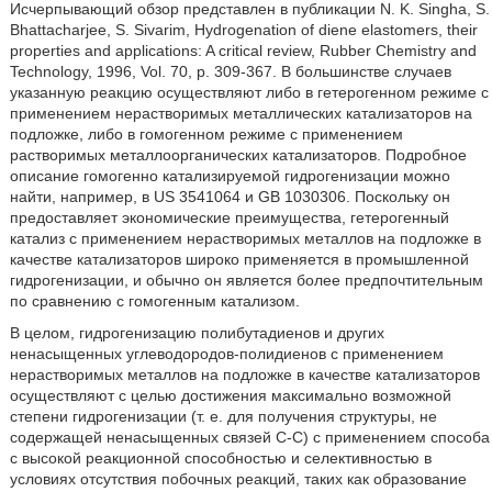
Исчерпывающий обзор представлен в публикации N. K. Singha, S.
Bhattacharjee, S. Sivarim, Hydrogenation of diene elastomers, their
properties and applications: A critical review, Rubber Chemistry and
Technology, 1996, Vol. 70, p. 309-367. В большинстве случаев
указанную реакцию осуществляют либо в гетерогенном режиме с
применением нерастворимых металлических катализаторов на
подложке, либо в гомогенном режиме с применением
растворимых металлоорганических катализаторов. Подробное
описание гомогенно катализируемой гидрогенизации можно
найти, например, в US 3541064 и GB 1030306. Поскольку он
предоставляет экономические преимущества, гетерогенный
катализ с применением нерастворимых металлов на подложке в
качестве катализаторов широко применяется в промышленной
гидрогенизации, и обычно он является более предпочтительным
по сравнению с гомогенным катализом.
В целом, гидрогенизацию полибутадиенов и других
ненасыщенных углеводородов-полидиенов с применением
нерастворимых металлов на подложке в качестве катализаторов
осуществляют с целью достижения максимально возможной
степени гидрогенизации (т. е. для получения структуры, не
содержащей ненасыщенных связей C-C) с применением способа
с высокой реакционной способностью и селективностью в
условиях отсутствия побочных реакций, таких как образование