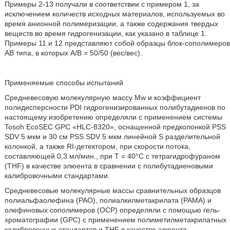
Примеры 2-13 получали в соответствии с примером 1, за
исключением количеств исходных материалов, используемых во
время анионной полимеризации, а также содержания твердых
веществ во время гидрогенизации, как указано в таблице 1.
Примеры 11 и 12 представляют собой образцы блок-сoполимеров
AB типа, в которых A/B = 50/50 (вес/вес).
Применяемые способы испытаний
Средневесовую молекулярную массу Mw и коэффициент
полидисперсности PDI гидрогенизированных полибутадиенов по
настоящему изобретению определяли с применением системы
Tosoh EcoSEC GPC «HLC-8320», оснащенной предколонкой PSS
SDV 5 мкм и 30 см PSS SDV 5 мкм линейной S разделительной
колонкой, а также RI-детектором, при скорости потока,
составляющей 0,3 мл/мин., при T = 40°C с тетрагидрофураном
(THF) в качестве элюента в сравнении с полибутадиеновыми
калибровочными стандартами.
Средневесовые молекулярные массы сравнительных образцов
полиальфаолефина (PAO), полиалкилметакрилата (PAMA) и
олефиновых coполимеров (OCP) определяли с помощью гель-
хроматографии (GPC) с применением полиметилметакрилатных
калибровочных стандартов и THF в качестве элюента.