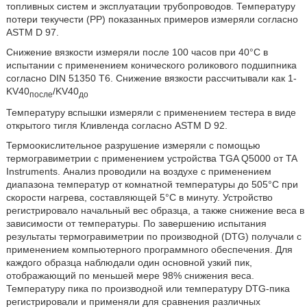
топливных систем и эксплуатации трубопроводов. Температуру
потери текучести (PP) показанных примеров измеряли согласно
ASTM D 97.
Снижение вязкости измеряли после 100 часов при 40°C в
испытании с применением конического роликового подшипника
согласно DIN 51350 T6. Снижение вязкости рассчитывали как 1-
KV40
/KV40
после
до
Температуру вспышки измеряли с применением тестера в виде
открытого тигля Кливленда согласно ASTM D 92.
Термоокислительное разрушение измеряли с помощью
термогравиметрии с применением устройства TGA Q5000 от TA
Instruments. Анализ проводили на воздухе с применением
диапазона температур от комнатной температуры до 505°C при
скорости нагрева, составляющей 5°C в минуту. Устройство
регистрировало начальный вес образца, а также снижение веса в
зависимости от температуры. По завершению испытания
результаты термогравиметрии по производной (DTG) получали с
применением компьютерного программного обеспечения. Для
каждого образца наблюдали один основной узкий пик,
отображающий по меньшей мере 98% снижения веса.
Температуру пика по производной или температуру DTG-пика
регистрировали и применяли для сравнения различных