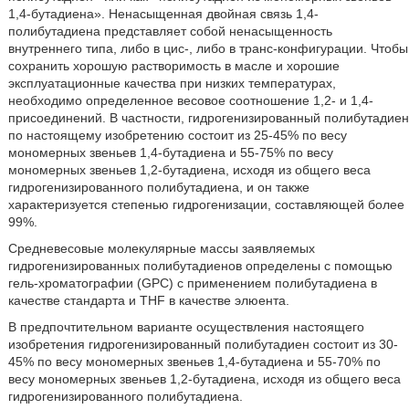
1,4-бутадиена». Ненасыщенная двойная связь 1,4-
полибутадиена представляет собой ненасыщенность
внутреннего типа, либо в цис-, либо в транс-конфигурации. Чтобы
сохранить хорошую растворимость в масле и хорошие
эксплуатационные качества при низких температурах,
необходимо определенное весовое соотношение 1,2- и 1,4-
присоединений. В частности, гидрогенизированный полибутадиен
по настоящему изобретению состоит из 25-45% по весу
мономерных звеньев 1,4-бутадиена и 55-75% по весу
мономерных звеньев 1,2-бутадиена, исходя из общего веса
гидрогенизированного полибутадиена, и он также
характеризуется степенью гидрогенизации, составляющей более
99%.
Средневесовые молекулярные массы заявляемых
гидрогенизированных полибутадиенов определены с помощью
гель-хроматографии (GPC) с применением полибутадиена в
качестве стандарта и THF в качестве элюента.
В предпочтительном варианте осуществления настоящего
изобретения гидрогенизированный полибутадиен состоит из 30-
45% по весу мономерных звеньев 1,4-бутадиена и 55-70% по
весу мономерных звеньев 1,2-бутадиена, исходя из общего веса
гидрогенизированного полибутадиена.