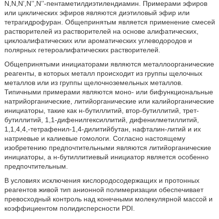
N,N,N’,N’’,N’’-пентаметилдиэтилендиамин. Примерами эфиров
или циклических эфиров являются диэтиловый эфир или
тетрагидрофуран. Общепринятым является применение смесей
растворителей из растворителей на основе алифатических,
циклоалифатических или ароматических углеводородов и
полярных гетероалифатических растворителей.
Общепринятыми инициаторами являются металлоорганические
реагенты, в которых металл происходит из группы щелочных
металлов или из группы щелочноземельных металлов.
Типичными примерами являются моно- или бифункциональные
натрийорганические, литийорганические или калийорганические
инициаторы, такие как н-бутиллитий, втор-бутиллитий, трет-
бутиллитий, 1,1-дифенилгексиллитий, дифенилметиллитий,
1,1,4,4,-тетрафенил-1,4-дилитийбутан, нафталин-литий и их
натриевые и калиевые гомологи. Согласно настоящему
изобретению предпочтительными являются литийорганические
инициаторы, а н-бутиллитиевый инициатор является особенно
предпочтительным.
В условиях исключения кислородосодержащих и протонных
реагентов живой тип анионной полимеризации обеспечивает
превосходный контроль над конечными молекулярной массой и
коэффициентом полидисперсности PDI.