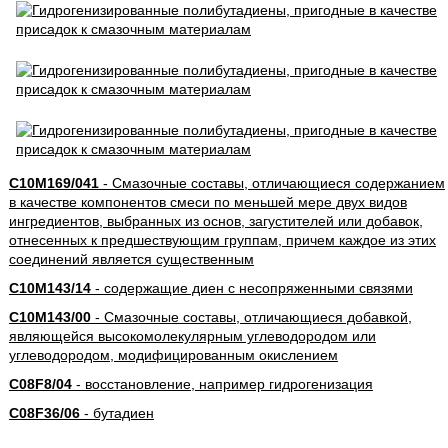
C10M169/041
- Смазочные составы, отличающиеся содержанием
в качестве компонентов смеси по меньшей мере двух видов
ингредиентов, выбранных из основ, загустителей или добавок,
отнесенных к предшествующим группам, причем каждое из этих
соединений является существенным
C10M143/14
- содержащие диен с несопряженными связями
C10M143/00
- Смазочные составы, отличающиеся добавкой,
являющейся высокомолекулярным углеводородом или
углеводородом, модифицированным окислением
C08F8/04
- восстановление, например гидрогенизация
C08F36/06
- бутадиен