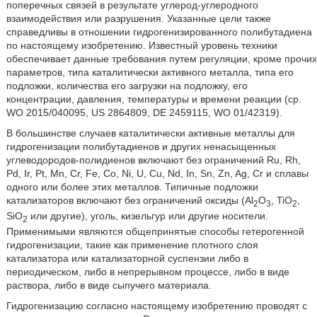
поперечных связей в результате углерод-углеродного
взаимодействия или разрушения. Указанные цели также
справедливы в отношении гидрогенизированного полибутадиена
по настоящему изобретению. Известный уровень техники
обеспечивает данные требования путем регуляции, кроме прочих
параметров, типа каталитически активного металла, типа его
подложки, количества его загрузки на подложку, его
концентрации, давления, температуры и времени реакции (ср.
WO 2015/040095, US 2864809, DE 2459115, WO 01/42319).
В большинстве случаев каталитически активные металлы для
гидрогенизации полибутадиенов и других ненасыщенных
углеводородов-полидиенов включают без ограничений Ru, Rh,
Pd, Ir, Pt, Mn, Cr, Fe, Co, Ni, U, Cu, Nd, In, Sn, Zn, Ag, Cr и сплавы
одного или более этих металлов. Типичные подложки
катализаторов включают без ограничений оксиды (Al
O
, TiO
,
2
3
2
SiO
или другие), уголь, кизельгур или другие носители.
2
Применимыми являются общепринятые способы гетерогенной
гидрогенизации, такие как применение плотного слоя
катализатора или катализаторной суспензии либо в
периодическом, либо в непрерывном процессе, либо в виде
раствора, либо в виде сыпучего материала.
Гидрогенизацию согласно настоящему изобретению проводят с