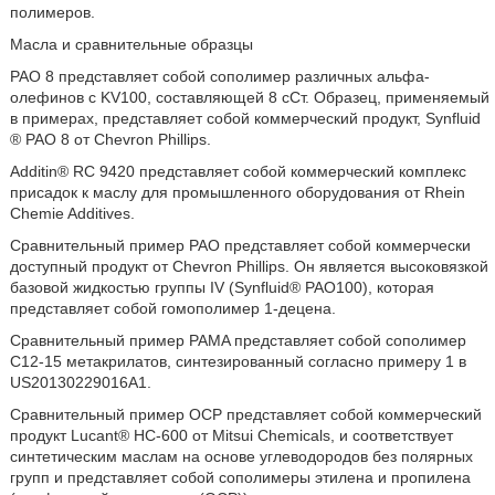
полимеров.
Масла и сравнительные образцы
PAO 8 представляет собой coполимер различных альфа-
олефинов с KV100, составляющей 8 сСт. Образец, применяемый
в примерах, представляет собой коммерческий продукт, Synfluid
® PAO 8 от Chevron Phillips.
Additin® RC 9420 представляет собой коммерческий комплекс
присадок к маслу для промышленного оборудования от Rhein
Chemie Additives.
Сравнительный пример PAO представляет собой коммерчески
доступный продукт от Chevron Phillips. Он является высоковязкой
базовой жидкостью группы IV (Synfluid® PAO100), которая
представляет собой гомополимер 1-децена.
Сравнительный пример PAMA представляет собой coполимер
C12-15 метакрилатов, синтезированный согласно примеру 1 в
US20130229016A1.
Сравнительный пример OCP представляет собой коммерческий
продукт Lucant® HC-600 от Mitsui Chemicals, и соответствует
синтетическим маслам на основе углеводородов без полярных
групп и представляет собой coполимеры этилена и пропилена