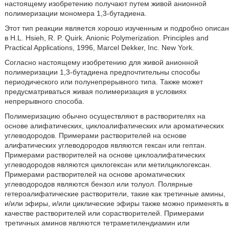
настоящему изобретению получают путем живой анионной
полимеризации мономера 1,3-бутадиена.
Этот тип реакции является хорошо изученным и подробно описан
в H.L. Hsieh, R. P. Quirk. Anionic Polymerization. Principles and
Practical Applications, 1996, Marcel Dekker, Inc. New York.
Согласно настоящему изобретению для живой анионной
полимеризации 1,3-бутадиена предпочтительны способы
периодического или полунепрерывного типа. Также может
предусматриваться живая полимеризация в условиях
непрерывного способа.
Полимеризацию обычно осуществляют в растворителях на
основе алифатических, циклоалифатических или ароматических
углеводородов. Примерами растворителей на основе
алифатических углеводородов являются гексан или гептан.
Примерами растворителей на основе циклоалифатических
углеводородов являются циклогексан или метилциклогексан.
Примерами растворителей на основе ароматических
углеводородов являются бензол или толуол. Полярные
гетероалифатические растворители, такие как третичные амины,
и/или эфиры, и/или циклические эфиры также можно применять в
качестве растворителей или сорастворителей. Примерами
третичных аминов являются тетраметилендиамин или