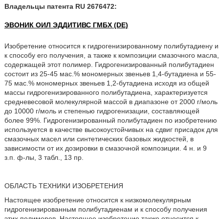
Владельцы патента RU 2676472:
ЭВОНИК ОИЛ ЭДДИТИВС ГМБХ (DE)
Изобретение относится к гидрогенизированному полибутадиену и
к способу его получения, а также к композиции смазочного масла,
содержащей этот полимер. Гидрогенизированный полибутадиен
состоит из 25-45 мас.% мономерных звеньев 1,4-бутадиена и 55-
75 мас.% мономерных звеньев 1,2-бутадиена исходя из общей
массы гидрогенизированного полибутадиена, характеризуется
средневесовой молекулярной массой в диапазоне от 2000 г/моль
до 10000 г/моль и степенью гидрогенизации, составляющей
более 99%. Гидрогенизированный полибутадиен по изобретению
используется в качестве высокоустойчивых на сдвиг присадок для
смазочных масел или синтетических базовых жидкостей, в
зависимости от их дозировки в смазочной композиции. 4 н. и 9
з.п. ф-лы, 3 табл., 13 пр.
ОБЛАСТЬ ТЕХНИКИ ИЗОБРЕТЕНИЯ
Настоящее изобретение относится к низкомолекулярным
гидрогенизированным полибутадиенам и к способу получения
этих полимеров. Настоящее изобретение также относится к