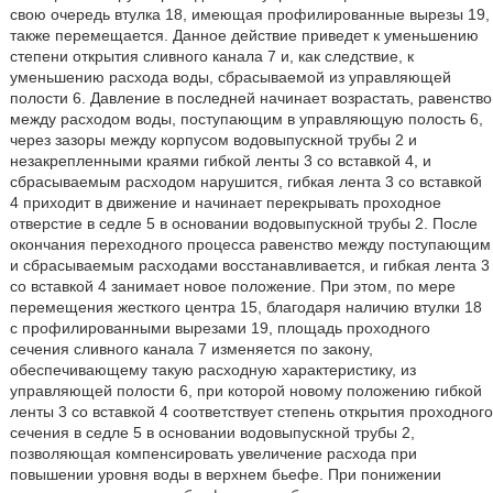
свою очередь втулка 18, имеющая профилированные вырезы 19,
также перемещается. Данное действие приведет к уменьшению
степени открытия сливного канала 7 и, как следствие, к
уменьшению расхода воды, сбрасываемой из управляющей
полости 6. Давление в последней начинает возрастать, равенство
между расходом воды, поступающим в управляющую полость 6,
через зазоры между корпусом водовыпускной трубы 2 и
незакрепленными краями гибкой ленты 3 со вставкой 4, и
сбрасываемым расходом нарушится, гибкая лента 3 со вставкой
4 приходит в движение и начинает перекрывать проходное
отверстие в седле 5 в основании водовыпускной трубы 2. После
окончания переходного процесса равенство между поступающим
и сбрасываемым расходами восстанавливается, и гибкая лента 3
со вставкой 4 занимает новое положение. При этом, по мере
перемещения жесткого центра 15, благодаря наличию втулки 18
с профилированными вырезами 19, площадь проходного
сечения сливного канала 7 изменяется по закону,
обеспечивающему такую расходную характеристику, из
управляющей полости 6, при которой новому положению гибкой
ленты 3 со вставкой 4 соответствует степень открытия проходного
сечения в седле 5 в основании водовыпускной трубы 2,
позволяющая компенсировать увеличение расхода при
повышении уровня воды в верхнем бьефе. При понижении