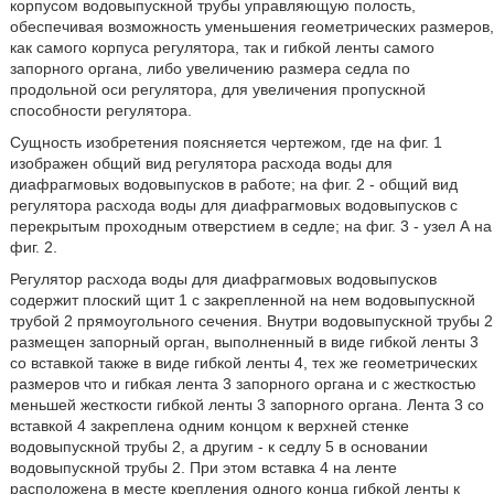
корпусом водовыпускной трубы управляющую полость,
обеспечивая возможность уменьшения геометрических размеров,
как самого корпуса регулятора, так и гибкой ленты самого
запорного органа, либо увеличению размера седла по
продольной оси регулятора, для увеличения пропускной
способности регулятора.
Сущность изобретения поясняется чертежом, где на фиг. 1
изображен общий вид регулятора расхода воды для
диафрагмовых водовыпусков в работе; на фиг. 2 - общий вид
регулятора расхода воды для диафрагмовых водовыпусков с
перекрытым проходным отверстием в седле; на фиг. 3 - узел А на
фиг. 2.
Регулятор расхода воды для диафрагмовых водовыпусков
содержит плоский щит 1 с закрепленной на нем водовыпускной
трубой 2 прямоугольного сечения. Внутри водовыпускной трубы 2
размещен запорный орган, выполненный в виде гибкой ленты 3
со вставкой также в виде гибкой ленты 4, тех же геометрических
размеров что и гибкая лента 3 запорного органа и с жесткостью
меньшей жесткости гибкой ленты 3 запорного органа. Лента 3 со
вставкой 4 закреплена одним концом к верхней стенке
водовыпускной трубы 2, а другим - к седлу 5 в основании
водовыпускной трубы 2. При этом вставка 4 на ленте
расположена в месте крепления одного конца гибкой ленты к