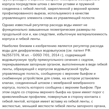
корпуса посредством штока с винтом уставки и пружиной
соединена с гибкой лентой, закрепленной у верхней кромки
профилированного выреза, используемого в качестве
управляющего элемента слива из управляющей полости.
Однако известный регулятор расхода воды имеет не
функционально завышенные геометрические размеры по
продольной оси и, как следствие, избыточную материалоемкость
корпуса и гибкой ленты.
Наиболее близким к изобретению является регулятор расхода
воды для диафрагмовых водовыпусков (см. патент Р.Ф.
№2557376, М.кл. - G05D 7/01, 2014 г.), содержащий
водовыпускную трубу прямоугольного сечения с седлом,
перекрываемым запорным органом, выполненным в виде гибкой
ленты, образующей с корпусом водовыпускной трубы
управляющую полость, сообщенную с верхним бьефом и
снабженную устройством для слива, на котором установлен
клапан, соединенный штоком с мембраной мембранного
корпуса, полость которого сообщена с верхним бьефом. При
этом седло со стороны верхнего бьефа на грани имеет порог с
криволинейным профилем, повернутым в сторону контакта с
гибкой лентой, которая имеет вставку из гибкой ленты, с
жесткостью, меньшей жесткости гибкой ленты запорного органа,