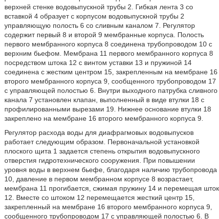
верхней стенке водовыпускной трубы 2. Гибкая лента 3 со
вставкой 4 образует с корпусом водовыпускной трубы 2
управляющую полость 6 со сливным каналом 7. Регулятор
содержит первый 8 и второй 9 мембранные корпуса. Полость
первого мембранного корпуса 8 соединена трубопроводом 10 с
верхним бьефом. Мембрана 11 первого мембранного корпуса 8
посредством штока 12 с винтом уставки 13 и пружиной 14
соединена с жестким центром 15, закрепленным на мембране 16
второго мембранного корпуса 9, сообщенного трубопроводом 17
с управляющей полостью 6. Внутри выходного патрубка сливного
канала 7 установлен клапан, выполненный в виде втулки 18 с
профилированными вырезами 19. Нижнее основание втулки 18
закреплено на мембране 16 второго мембранного корпуса 9.
Регулятор расхода воды для диафрагмовых водовыпусков
работает следующим образом. Первоначальной установкой
плоского щита 1 задается степень открытия водовыпускного
отверстия гидротехнического сооружения. При повышении
уровня воды в верхнем бьефе, благодаря наличию трубопровода
10, давление в первом мембранном корпусе 8 возрастает,
мембрана 11 прогибается, сжимая пружину 14 и перемещая шток
12. Вместе со штоком 12 перемещается жесткий центр 15,
закрепленный на мембране 16 второго мембранного корпуса 9,
сообщенного трубопроводом 17 с управляющей полостью 6. В