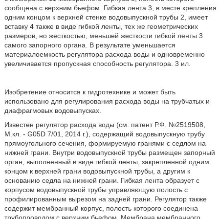
сообщена с верхним бьефом. Гибкая лента 3, в месте крепления
одним концом к верхней стенке водовыпускной трубы 2, имеет
вставку 4 также в виде гибкой ленты, тех же геометрических
размеров, но жесткостью, меньшей жесткости гибкой ленты 3
самого запорного органа. В результате уменьшается
материалоемкость регулятора расхода воды и одновременно
увеличивается пропускная способность регулятора. 3 ил.
Изобретение относится к гидротехнике и может быть
использовано для регулирования расхода воды на трубчатых и
диафрагмовых водовыпусках.
Известен регулятор расхода воды (см. патент Р.Ф. №2519508,
М.кл. - G05D 7/01, 2014 г.), содержащий водовыпускную трубу
прямоугольного сечения, формируемую гранями с седлом на
нижней грани. Внутри водовыпускной трубы размещен запорный
орган, выполненный в виде гибкой ленты, закрепленной одним
концом к верхней грани водовыпускной трубы, а другим к
основанию седла на нижней грани. Гибкая лента образует с
корпусом водовыпускной трубы управляющую полость с
профилированным вырезом на задней грани. Регулятор также
содержит мембранный корпус, полость которого соединена
трубопроводом с верхним бьефом. Мембрана мембранного