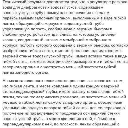
Технический результат достигается тем, что в регуляторе расхода
воды для диафрагмовых водовыпусков, содержащем
водовыпускную трубу прямоугольного сечения с седлом,
перекрываемым запорным органом, выполненным в виде гибкой
ленты, образующей с корпусом водовыпускной трубы
управляющую полость, сообщенную с верхним бьефом и
снабженную устройством для слива, на котором установлен
клапан, соединенный штоком с мембраной мембранного
корпуса, полость которого сообщена с верхним бьефом, согласно
изобретению гибкая лента, в месте крепления одним концом к
верхней стенке водовыпускной трубы, имеет вставку также в виде
гибкой ленты, тех же геометрических размеров что и гибкая лента
запорного органа и с жесткостью меньшей жесткости гибкой
ленты запорного органа.
Новизна заявленного технического решения заключается в том,
что гибкая лента, в месте крепления одним концом к верхней
стенке водовыпускной трубы, имеет вставку также в виде гибкой
ленты, тех же геометрических размеров, но жесткостью меньшей
жесткости гибкой ленты самого запорного органа, обеспечивая
уменьшение радиуса поворота гибкой ленты, для ее перехода в
положение из параллельного продольной оси верхней стенки
водовыпускной трубы, в месте крепления к ней, в близкое к
перпендикулярному к ней, по плоскости ленты образующей с