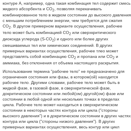
контуре A, например, одна такая комбинация тел содержит смесь
жидкого абсорбента и CO
, позволяя перекачивать
2
комбинированное тело в жидком состоянии до высокого давления
с меньшим потреблением энергии, чем требуется для сжатия
CO
. В другом примерном варианте осуществления, рабочее
2
тело может быть комбинацией CO
или сверхкритического
2
диоксида углерода (S-CO
) и одного или более других
2
смешиваемых тел или химических соединений. В других
примерных вариантах осуществления, рабочее тлео может
представлять собой комбинацию CO
и пропана или CO
и
2
2
аммиака, без отклонения от объема настоящего раскрытия.
Использование термина ʺрабочее телоʺ не предназначено для
ограничения состояния или фазы, в котором(ой) находится
рабочее тело. Другими словами, рабочее тело может быть в
жидкой фазе, в газовой фазе, в сверхкритической фазе,
докритическом состоянии или любой(ом) другой(ом) фазе или
состоянии в любой одной или нескольких точках в пределах
цикла. Рабочее тело может находиться в сверхкритическом
состоянии в некоторых частях контура или цикла (ʺстороны
высокого давленияʺ) и в докритическом состоянии в других частях
контура или цикла (ʺстороны низкого давленияʺ). В других
примерных вариантах осуществления, весь контур или цикл