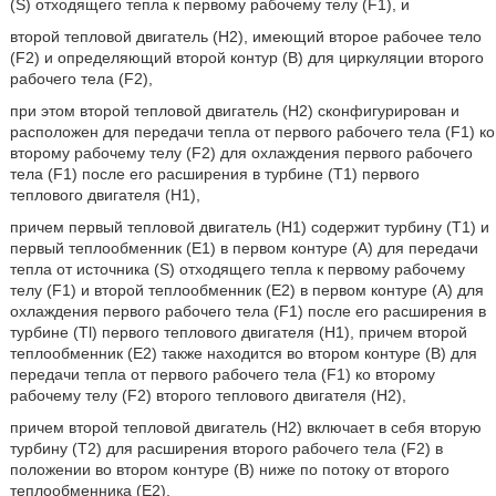
(S) отходящего тепла к первому рабочему телу (F1), и
второй тепловой двигатель (Н2), имеющий второе рабочее тело
(F2) и определяющий второй контур (В) для циркуляции второго
рабочего тела (F2),
при этом второй тепловой двигатель (Н2) сконфигурирован и
расположен для передачи тепла от первого рабочего тела (F1) ко
второму рабочему телу (F2) для охлаждения первого рабочего
тела (F1) после его расширения в турбине (T1) первого
теплового двигателя (H1),
причем первый тепловой двигатель (Н1) содержит турбину (T1) и
первый теплообменник (E1) в первом контуре (A) для передачи
тепла от источника (S) отходящего тепла к первому рабочему
телу (F1) и второй теплообменник (Е2) в первом контуре (A) для
охлаждения первого рабочего тела (F1) после его расширения в
турбине (Tl) первого теплового двигателя (H1), причем второй
теплообменник (Е2) также находится во втором контуре (B) для
передачи тепла от первого рабочего тела (F1) ко второму
рабочему телу (F2) второго теплового двигателя (Н2),
причем второй тепловой двигатель (Н2) включает в себя вторую
турбину (T2) для расширения второго рабочего тела (F2) в
положении во втором контуре (В) ниже по потоку от второго
теплообменника (Е2),