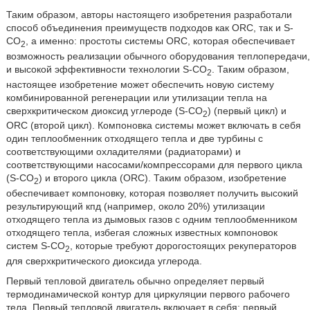
Таким образом, авторы настоящего изобретения разработали
способ объединения преимуществ подходов как ORC, так и S-
CО
, а именно: простоты системы ORC, которая обеспечивает
2
возможность реализации обычного оборудования теплопередачи,
и высокой эффективности технологии S-CО
. Таким образом,
2
настоящее изобретение может обеспечить новую систему
комбинированной регенерации или утилизации тепла на
сверхкритическом диоксид углероде (S-CО
) (первый цикл) и
2
ORC (второй цикл). Компоновка системы может включать в себя
один теплообменник отходящего тепла и две турбины с
соответствующими охладителями (радиаторами) и
соответствующими насосами/компрессорами для первого цикла
(S-CО
) и второго цикла (ORC). Таким образом, изобретение
2
обеспечивает компоновку, которая позволяет получить высокий
результирующий кпд (например, около 20%) утилизации
отходящего тепла из дымовых газов с одним теплообменником
отходящего тепла, избегая сложных известных компоновок
систем S-CО
, которые требуют дорогостоящих рекуператоров
2
для сверхкритического диоксида углерода.
Первый тепловой двигатель обычно определяет первый
термодинамической контур для циркуляции первого рабочего
тела. Первый тепловой двигатель включает в себя: первый