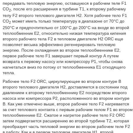
передавать тепловую энергию, оставшуюся в рабочем теле F1
CO
, после его расширения в турбине Т1, к второму рабочему
2
телу F2 второго теплового двигателя Н2. Хотя рабочее тело F1
CO
может иметь только температуру в диапазоне от 70°C до
2
250°C и предпочтительно от 100°С до 200°С на входе во второй
теплообменник Е2, относительно низкая температура кипения
второго рабочего тела F2 в тепловом двигателе Н2 ORC еще
позволяет весьма эффективно регенерировать тепловую
энергию. После охлаждения во втором теплообменнике Е2,
первое рабочее тело F1 завершает первый контур А путем
возврата к первому насосу или компрессору P1, чтобы снова
нагнетаться вниз по потоку от теплообменника E1 отходящего
тепла.
Рабочее тело F2 ORC, циркулирующее во втором контуре В
второго теплового двигателя Н2, доставляется в состоянии под
давлением к второму теплообменнику Е2 посредством второго
насоса или компрессора Р2, расположенного во втором контуре
В. Как уже отмечено выше, второе рабочее тело F2 нагревается
за счет теплового контакта с первым рабочим телом F1 во втором
теплообменнике Е2. Сжатое и нагретое рабочее тело F2 ORC
затем подвергается расширению во второй турбине Т2, которая
преобразует часть тепловой энергии во втором рабочем теле F2
в работу. Как и в первом тепловом двигателе Н1, второй