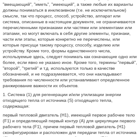
ʺвмещающийʺ, ʺиметьʺ, ʺимеющийʺ, а также любые их варианты
должны пониматься в инклюзивном (т.е. не исключительном)
смысле, так что процесс, способ, устройство, аппарат или
система, описанные в настоящем документе, не ограничиваются
перечисленными признаками или частями или элементами или
этапами, но могут включать в себя другие элементы, признаки,
части или этапы, которые конкретно не перечислены, или
которые присущи такому процессу, способу, изделию или
устройству. Кроме того, формы единственного числа,
используемые здесь, следует понимать как означающие одно или
более, если явно не указано иное. Кроме того, термины ʺпервыйʺ,
ʺвторойʺ, ʺтретийʺ и т.д. используются только в качестве
обозначений, и не подразумевается, что они накладывают
требования по численности или устанавливают определенное
ранжирование важности их объектов.
1. Система (1) для регенерации и/или утилизации энергии
отходящего тепла от источника (S) отходящего тепла,
содержащая:
первый тепловой двигатель (Н1), имеющий первое рабочее тело
(F1) и определяющий первый контур (А) для циркуляции первого
рабочего тела (F1), причем первый тепловой двигатель (H1)
сконфигурирован и расположен для передачи тепла от источника