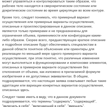
может управляться и контролироваться таким образом, что
рабочее тело находится в сверхкритическом состоянии или
докритическом состоянии во время циркуляции во всем контуре.
Кроме того, следует понимать, что примерный вариант
осуществления или примерные варианты осуществления,
описанные и проиллюстрированные в данном описании,
являются только примерами и не предназначены для
ограничения объема, применимости или конфигурации каким-
либо образом. Скорее всего, предшествующее краткое описание
и подробное описание будут обеспечивать специалистам в
данной области понятное объяснение или ориентиры для
реализации по меньшей мере одного примерного варианта
осуществления; при этом понятно, что различные изменения
могут выполняться в функционировании и компоновке элементов,
описанных в примерном варианте осуществления без
отклонения от объема, как изложено в прилагаемой формуле
изобретения и ее допустимых эквивалентах. В общем,
подразумевается, что настоящая заявка охватывает любые такие
адаптации или вариации конкретных вариантов осуществления,
описанных здесь.
Следует также иметь в виду, что в данном документе
подразумевается, что термины ʺсодержатьʺ, ʺсодержащийʺ,
ʺвключать в себяʺ, ʺвключающий в себяʺ, ʺвмещатьʺ,