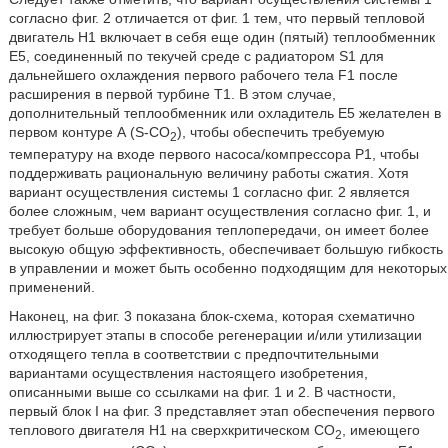
согласно фиг. 2 отличается от фиг. 1 тем, что первый тепловой
двигатель Н1 включает в себя еще один (пятый) теплообменник
Е5, соединенный по текучей среде с радиатором S1 для
дальнейшего охлаждения первого рабочего тела F1 после
расширения в первой турбине T1. В этом случае,
дополнительный теплообменник или охладитель Е5 желателен в
первом контуре А (S-CO
), чтобы обеспечить требуемую
2
температуру на входе первого насоса/компрессора P1, чтобы
поддерживать рациональную величину работы сжатия. Хотя
вариант осуществления системы 1 согласно фиг. 2 является
более сложным, чем вариант осуществления согласно фиг. 1, и
требует больше оборудования теплопередачи, он имеет более
высокую общую эффективность, обеспечивает большую гибкость
в управлении и может быть особенно подходящим для некоторых
применений.
Наконец, на фиг. 3 показана блок-схема, которая схематично
иллюстрирует этапы в способе регенерации и/или утилизации
отходящего тепла в соответствии с предпочтительными
вариантами осуществления настоящего изобретения,
описанными выше со ссылками на фиг. 1 и 2. В частности,
первый блок I на фиг. 3 представляет этап обеспечения первого
теплового двигателя Н1 на сверхкритическом CО
, имеющего
2