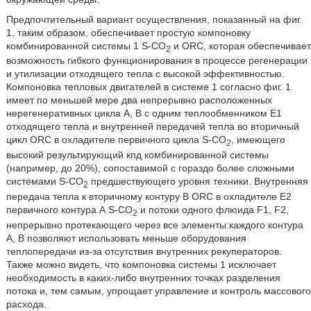
Предпочтительный вариант осуществления, показанный на фиг.
1, таким образом, обеспечивает простую компоновку
комбинированной системы 1 S-CO
и ORC, которая обеспечивает
2
возможность гибкого функционирования в процессе регенерации
и утилизации отходящего тепла с высокой эффективностью.
Компоновка тепловых двигателей в системе 1 согласно фиг. 1
имеет по меньшей мере два непрерывно расположенных
нерегенеративных цикла A, B с одним теплообменником E1
отходящего тепла и внутренней передачей тепла во вторичный
цикл ORC в охладителе первичного цикла S-CO
, имеющего
2
высокий результирующий кпд комбинированной системы
(например, до 20%), сопоставимой с гораздо более сложными
системами S-CO
предшествующего уровня техники. Внутренняя
2
передача тепла к вторичному контуру В ORC в охладителе E2
первичного контура А S-CO
и потоки одного флюида F1, F2,
2
непрерывно протекающего через все элементы каждого контура
А, В позволяют использовать меньше оборудования
теплопередачи из-за отсутствия внутренних рекуператоров.
Также можно видеть, что компоновка системы 1 исключает
необходимость в каких-либо внутренних точках разделения
потока и, тем самым, упрощает управление и контроль массового
расхода.