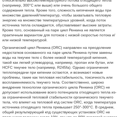
относительно высокотемпературного потока отходящего тепла
(например, 300°С или выше) или очень большого общего
содержания тепла. Кроме того, сложность кипячения воды при
множестве давлений/температур, чтобы захватывать тепловую
энергию на множестве температурных уровней, когда поток
источника тепла охлаждается, обуславливает высокие затраты.
Кроме того, основанный на паре цикл Ренкина не является
практичным вариантом для потоков с низкой скоростью потока и/
или низкой температурой.
Органический цикл Ренкина (ORC) направлен на преодоление
недостатков основанного на паре цикла Ренкина путем замены
воды на текучее тело с более низкой температурой кипения,
такой как легкий углеводород, например, пропан или бутан, или
HCFC текучее тело (например, R245fa). Однако ограничения
теплопередачи при кипении остаются, и возникают новые
проблемы, такие как тепловая нестабильность, токсичность или
воспламеняемость текучего тела. Соответственно, широко
внедрение технологии органического цикла Ренкина (ORC) не
допускает использование всего потенциала отходящего тепла из-
за ограниченной тепловой стабильности органического текучего
тела, что влияет на тепловой кпд систем ORC, когда температура
источника отходящего тепла превышает 250°-300°С. В среднем,
общий результирующий кпд существующих установок ORC не
превышает величину около 10%, так что до 90% тепловой энергии