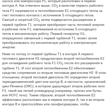
насоса или компрессора P1, который расположен в первом
контуре А. Как отмечено выше, CO
в качестве первого рабочего
2
тела F1 нагревается в теплообменнике E1 отходящего тепла за
счет теплового контакта с источником S отходящего тепла.
Сжатый и нагретый CO
затем подвергается расширению в
2
первой турбине T1, которая преобразует часть тепловой энергии
в рабочем теле F1, извлекаемой из источника S отходящего
тепла в механическую работу. Первый генератор G1,
операционно связанный с первой турбиной T1, может затем
преобразовывать эту механическую работу в электрическую
энергию.
Ниже по потоку от первой турбины T1 в контуре А первого
теплового двигателя Н1 предусмотрен второй теплообменник Е2
для охлаждения рабочего тела F1 CO
после его расширения в
2
турбине T1. И этот второй теплообменник Е2 обеспечивает
средство сопряжения со вторым тепловым двигателем Н2. В этом
отношении, второй тепловой двигатель Н2 определяет второй
термодинамический цикл или контур В, в частности, органический
цикл Ренкина (ORC), в котором циркулирует второе рабочее тело
F2, такой как легкий углеводород (например, пропан или бутан,
или HCFC тело). Таким образом, второй теплообменник Е2
эффективно расположен как в первом контуре А, так и во втором
контуре В и приспособлен или сконфигурирован, чтобы