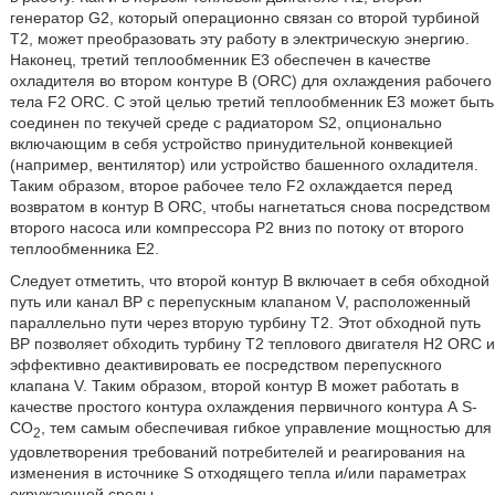
генератор G2, который операционно связан со второй турбиной
Т2, может преобразовать эту работу в электрическую энергию.
Наконец, третий теплообменник Е3 обеспечен в качестве
охладителя во втором контуре B (ORC) для охлаждения рабочего
тела F2 ORC. С этой целью третий теплообменник Е3 может быть
соединен по текучей среде с радиатором S2, опционально
включающим в себя устройство принудительной конвекцией
(например, вентилятор) или устройство башенного охладителя.
Таким образом, второе рабочее тело F2 охлаждается перед
возвратом в контур B ORC, чтобы нагнетаться снова посредством
второго насоса или компрессора Р2 вниз по потоку от второго
теплообменника Е2.
Следует отметить, что второй контур В включает в себя обходной
путь или канал BP с перепускным клапаном V, расположенный
параллельно пути через вторую турбину Т2. Этот обходной путь
ВР позволяет обходить турбину Т2 теплового двигателя H2 ORC и
эффективно деактивировать ее посредством перепускного
клапана V. Таким образом, второй контур В может работать в
качестве простого контура охлаждения первичного контура А S-
CO
, тем самым обеспечивая гибкое управление мощностью для
2
удовлетворения требований потребителей и реагирования на
изменения в источнике S отходящего тепла и/или параметрах
окружающей среды.