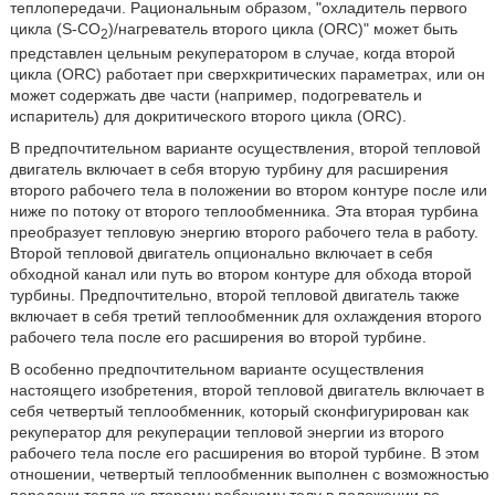
теплопередачи. Рациональным образом, ʺохладитель первого
цикла (S-CО
)/нагреватель второго цикла (ORC)ʺ может быть
2
представлен цельным рекуператором в случае, когда второй
цикла (ORC) работает при сверхкритических параметрах, или он
может содержать две части (например, подогреватель и
испаритель) для докритического второго цикла (ORC).
В предпочтительном варианте осуществления, второй тепловой
двигатель включает в себя вторую турбину для расширения
второго рабочего тела в положении во втором контуре после или
ниже по потоку от второго теплообменника. Эта вторая турбина
преобразует тепловую энергию второго рабочего тела в работу.
Второй тепловой двигатель опционально включает в себя
обходной канал или путь во втором контуре для обхода второй
турбины. Предпочтительно, второй тепловой двигатель также
включает в себя третий теплообменник для охлаждения второго
рабочего тела после его расширения во второй турбине.
В особенно предпочтительном варианте осуществления
настоящего изобретения, второй тепловой двигатель включает в
себя четвертый теплообменник, который сконфигурирован как
рекуператор для рекуперации тепловой энергии из второго
рабочего тела после его расширения во второй турбине. В этом
отношении, четвертый теплообменник выполнен с возможностью
передачи тепла ко второму рабочему телу в положении во