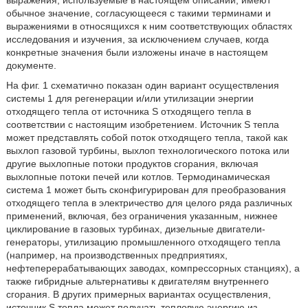
обычное значение, согласующееся с такими терминами и
выражениями в относящихся к ним соответствующих областях
исследования и изучения, за исключением случаев, когда
конкретные значения были изложены иначе в настоящем
документе.
На фиг. 1 схематично показан один вариант осуществления
системы 1 для регенерации и/или утилизации энергии
отходящего тепла от источника S отходящего тепла в
соответствии с настоящим изобретением. Источник S тепла
может представлять собой поток отходящего тепла, такой как
выхлоп газовой турбины, выхлоп технологического потока или
другие выхлопные потоки продуктов сгорания, включая
выхлопные потоки печей или котлов. Термодинамическая
система 1 может быть сконфигурирован для преобразования
отходящего тепла в электричество для целого ряда различных
применений, включая, без ограничения указанным, нижнее
циклирование в газовых турбинах, дизельные двигатели-
генераторы, утилизацию промышленного отходящего тепла
(например, на производственных предприятиях,
нефтеперерабатывающих заводах, компрессорных станциях), а
также гибридные альтернативы к двигателям внутреннего
сгорания. В других примерных вариантах осуществления,
источник S тепла может получать тепловую энергию из