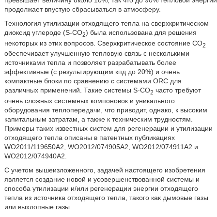
продолжает впустую сбрасываться в атмосферу.
Технология утилизации отходящего тепла на сверхкритическом
диоксид углероде (S-CO
) была использована для решения
2
некоторых из этих вопросов. Сверхкритическое состояние СО
2
обеспечивает улучшенную тепловую связь с несколькими
источниками тепла и позволяет разрабатывать более
эффективные (с результирующим кпд до 20%) и очень
компактные блоки по сравнению с системами ORC для
различных применений. Такие системы S-CO
часто требуют
2
очень сложных системных компоновок и уникального
оборудования теплопередачи, что приводит, однако, к высоким
капитальным затратам, а также к техническим трудностям.
Примеры таких известных систем для регенерации и утилизации
отходящего тепла описаны в патентных публикациях
WO2011/119650A2, WO2012/074905A2, WO2012/074911A2 и
WO2012/074940A2.
С учетом вышеизложенного, задачей настоящего изобретения
является создание новой и усовершенствованной системы и
способа утилизации и/или регенерации энергии отходящего
тепла из источника отходящего тепла, такого как дымовые газы
или выхлопные газы.