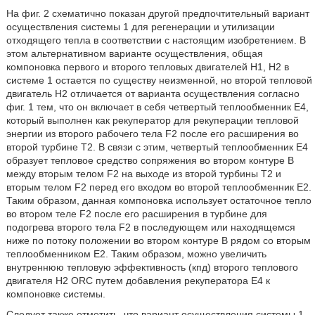
На фиг. 2 схематично показан другой предпочтительный вариант
осуществления системы 1 для регенерации и утилизации
отходящего тепла в соответствии с настоящим изобретением. В
этом альтернативном варианте осуществления, общая
компоновка первого и второго тепловых двигателей H1, H2 в
системе 1 остается по существу неизменной, но второй тепловой
двигатель Н2 отличается от варианта осуществления согласно
фиг. 1 тем, что он включает в себя четвертый теплообменник E4,
который выполнен как рекуператор для рекуперации тепловой
энергии из второго рабочего тела F2 после его расширения во
второй турбине Т2. В связи с этим, четвертый теплообменник Е4
образует тепловое средство сопряжения во втором контуре B
между вторым телом F2 на выходе из второй турбины Т2 и
вторым телом F2 перед его входом во второй теплообменник Е2.
Таким образом, данная компоновка использует остаточное тепло
во втором теле F2 после его расширения в турбине для
подогрева второго тела F2 в последующем или находящемся
ниже по потоку положении во втором контуре B рядом со вторым
теплообменником Е2. Таким образом, можно увеличить
внутреннюю тепловую эффективность (кпд) второго теплового
двигателя H2 ORC путем добавления рекуператора E4 к
компоновке системы.
Следует также отметить, что вариант осуществления системы 1