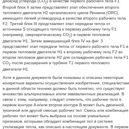
диоксид углерода (CО
) в качестве первого рабочего тела F1.
2
Второй блок II затем представляет этап обеспечения второго
теплового двигателя Н2 органического цикла Ренкина (ORC),
имеющего легкий углеводород в качестве второго рабочего тела
F2. Третий блок III представляет этап передачи тепла от
источника S отходящего тепла к первому рабочему телу F1
(например, сверхкритическому CO
) в первом тепловом
2
двигателе Н1. Затем завершающий блок IV на фиг. 3
представляет этап передачи тепла от первого рабочего тела F1 в
первом тепловом двигателе Н1 к второму рабочему телу F2 во
втором тепловом двигателе H2 для охлаждения рабочего тела F1
CO
после расширения в турбине T1 первого теплового
2
двигателя H1.
Хотя в данном документе были показаны и описаны некоторые
конкретные варианты осуществления изобретения, специалистам
в данной области техники должно быть понятно, что существует
множество альтернативных и/или эквивалентных реализаций. В
связи с этим, например, следует отметить, что рабочее тело в
первом контуре A и/или втором контуре В может быть двоичной,
троичной или другой смесью рабочих тел. Смесь или комбинация
рабочих тел может быть выбрана на основе уникальных
признаков, которыми обладает комбинация тел в системе
утилизации тепла, как описано в настоящем документе. В первом