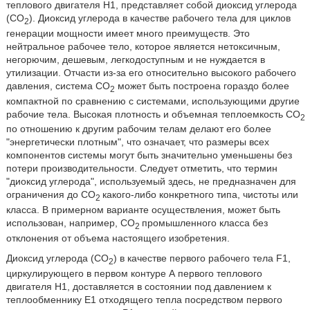
теплового двигателя H1, представляет собой диоксид углерода
(CO
). Диоксид углерода в качестве рабочего тела для циклов
2
генерации мощности имеет много преимуществ. Это
нейтральное рабочее тело, которое является нетоксичным,
негорючим, дешевым, легкодоступным и не нуждается в
утилизации. Отчасти из-за его относительно высокого рабочего
давления, система CO
может быть построена гораздо более
2
компактной по сравнению с системами, использующими другие
рабочие тела. Высокая плотность и объемная теплоемкость CO
2
по отношению к другим рабочим телам делают его более
ʺэнергетически плотнымʺ, что означает, что размеры всех
компонентов системы могут быть значительно уменьшены без
потери производительности. Следует отметить, что термин
ʺдиоксид углеродаʺ, используемый здесь, не предназначен для
ограничения до CO
какого-либо конкретного типа, чистоты или
2
класса. В примерном варианте осуществления, может быть
использован, например, CO
промышленного класса без
2
отклонения от объема настоящего изобретения.
Диоксид углерода (CO
) в качестве первого рабочего тела F1,
2
циркулирующего в первом контуре А первого теплового
двигателя Н1, доставляется в состоянии под давлением к
теплообменнику E1 отходящего тепла посредством первого