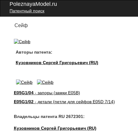
PoleznayaModel.ru
Патентный поиск
Сейф
Авторы патента:
Кузовников Сергей Григорьевич (RU)
E05G1/04
- запоры (замки E05B)
E05G1/02
- детали (петли для сейфов E05D 7/14)
Владельцы патента RU 2672301:
Кузовников Сергей Григорьевич (RU)