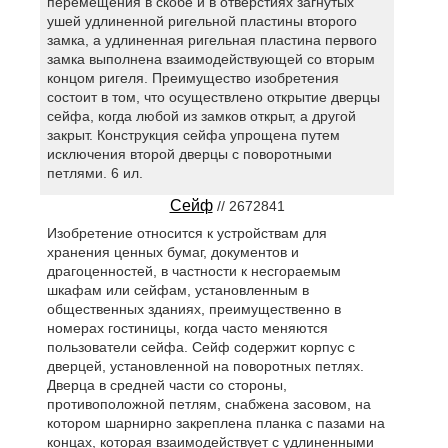
перемещения в скобе и в отверстиях загнутых
ушей удлиненной ригельной пластины второго
замка, а удлиненная ригельная пластина первого
замка выполнена взаимодействующей со вторым
концом ригеля. Преимущество изобретения
состоит в том, что осуществлено открытие дверцы
сейфа, когда любой из замков открыт, а другой
закрыт. Конструкция сейфа упрощена путем
исключения второй дверцы с поворотными
петлями. 6 ил.
Сейф
// 2672841
Изобретение относится к устройствам для
хранения ценных бумаг, документов и
драгоценностей, в частности к несгораемым
шкафам или сейфам, установленным в
общественных зданиях, преимущественно в
номерах гостиницы, когда часто меняются
пользователи сейфа. Сейф содержит корпус с
дверцей, установленной на поворотных петлях.
Дверца в средней части со стороны,
противоположной петлям, снабжена засовом, на
котором шарнирно закреплена планка с пазами на
концах, которая взаимодействует с удлиненными