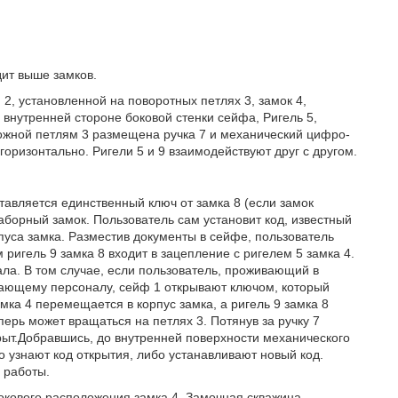
дит выше замков.
2, установленной на поворотных петлях 3, замок 4,
внутренней стороне боковой стенки сейфа, Ригель 5,
ложной петлям 3 размещена ручка 7 и механический цифро-
горизонтально. Ригели 5 и 9 взаимодействуют друг с другом.
авляется единственный ключ от замка 8 (если замок
борный замок. Пользователь сам установит код, известный
рпуса замка. Разместив документы в сейфе, пользователь
 ригель 9 замка 8 входит в зацепление с ригелем 5 замка 4.
ла. В том случае, если пользователь, проживающий в
вающему персоналу, сейф 1 открывают ключом, который
амка 4 перемещается в корпус замка, а ригель 9 замка 8
перь может вращаться на петлях 3. Потянув за ручку 7
акрыт.Добравшись, до внутренней поверхности механического
о узнают код открытия, либо устанавливают новый код.
 работы.
бокового расположения замка 4. Замочная скважина