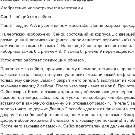
Изобретение иллюстрируется чертежами.
Фиг. 1 - общий вид сейфа
Фиг. 2 - вид по А-А в увеличенном масштабе. Линия разреза прохо
На чертежах изображено. Сейф, состоящий из корпуса 1 с дверцей 
размещенный вертикально (ригель перемещается вертикально) на 
замочная скважина 6 замка 4. На дверце 2 со стороны противопо
наборный замок 8 с ригелем 9. У замка 8, ригель 9 перемещаются 
Устройство работает следующим образом.
Пользователю сейфа, проживающему в номере гостиницы, предост
закрывается ключом), но лучше установить механический цифро-на
только ему одному. Замок 4 закрыт и его ригель 5 выступает из ко
закрывает дверцу 2 сейфа. После чего закрывает замок 8. При этом
Сейф закрыт. Ключ от замка 4 хранится у обслуживающего персона
номере гостиницы, забыл код или уехал, не сообщив код обслужи
вставляют в замочную скважину 6 и открывают замок 4. Ригель 5 з
теперь ничто не держит. Дверца 2 освобождается от фиксации и те
дверцу 2 на себя, сейф откроется, несмотря на то, что замок 8 з
цифро-наборного замка 8 снимают его крышку (не показана) и либ
После чего закрывают замок 4. Сейф подготовлен для дальнейшей
Появился незначительный недостаток в конструкции сейфа из-за 