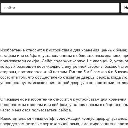
Н
Изобретение относится к устройствам для хранения ценных бумаг,
шкафам или сейфам, установленным в общественных зданиях, пре
пользователи сейфа. Сейф содержит корпус 1 с дверцей 2, установ
которых размещен вертикально с внутренней стороны боковой стенк
стороны, противоположной петлям. Ригели 5 и 9 замков 4 и 8 вза
состоит в том, что осуществлено открытие дверцы сейфа, когда люб
упрощена путем исключения второй дверцы с поворотными петлям
Описываемое изобретение относится к устройствам для хранения ц
несгораемым шкафам или сейфам, установленным в общественных
часто меняются пользователи сейфа.
Известен аналогичный сейф, содержащий корпус, дверцу, установ
посредством петель с вертикальной осью, смонтированных с проти