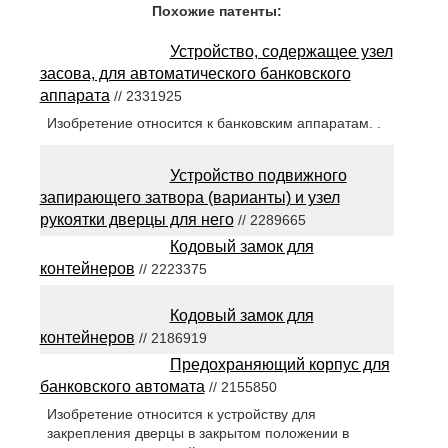
Похожие патенты:
Устройство, содержащее узел
засова, для автоматического банковского
аппарата
// 2331925
Изобретение относится к банковским аппаратам. .
Устройство подвижного
запирающего затвора (варианты) и узел
рукоятки дверцы для него
// 2289665
Кодовый замок для
контейнеров
// 2223375
Кодовый замок для
контейнеров
// 2186919
Предохраняющий корпус для
банковского автомата
// 2155850
Изобретение относится к устройству для
закрепления дверцы в закрытом положении в