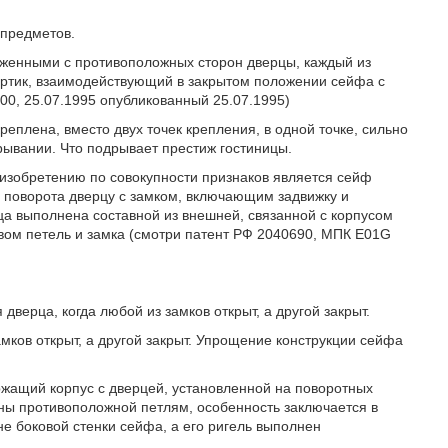
 предметов.
женными с противоположных сторон дверцы, каждый из
буртик, взаимодействующий в закрытом положении сейфа с
00, 25.07.1995 опубликованный 25.07.1995)
реплена, вместо двух точек крепления, в одной точке, сильно
крывании. Что подрывает престиж гостиницы.
 изобретению по совокупности признаков является сейф
 поворота дверцу с замком, включающим задвижку и
а выполнена составной из внешней, связанной с корпусом
твом петель и замка (смотри патент РФ 2040690, МПК E01G
дверца, когда любой из замков открыт, а другой закрыт.
амков открыт, а другой закрыт. Упрощение конструкции сейфа
ержащий корпус с дверцей, установленной на поворотных
оны противоположной петлям, особенность заключается в
не боковой стенки сейфа, а его ригель выполнен