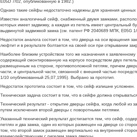
Е05D 7/02, опубликованную в 1982.)
Однако такие сейфы недостаточно надежны для хранения ценных
Известен аналогичный сейф, снабженный двумя замками, располо
которых имеет задвижку, а каждая из петель имеет центральный 
выдвинутой задвижкой замка (см. патент РФ 2040689 МПК, E05G 1/
Недостаток аналога состоит в том, что дверца на оси вращения зак
люфтит и в результате болтается на своей оси при открывании за
Наиболее близким устройством того же назначения к заявленному
содержащий смонтированную на корпусе посредством двух петель
размещенным на стороне, противоположной петлям, причем дверц
части, и центральной части, связанной с внешней частью посредс
1/10 опубликованный 25,07,1995). Выбрано за прототип.
Недостаток прототипа состоит в том, что сейф излишне усложнен.
Техническая задача состоит в том, что в сейфе должна открываться 
Технический результат - открытие дверцы сейфа, когда любой из з
путем исключения второй дверцы с поворотными петлями.
Указанный технический результат достигается тем, что сейф, сод
петлях и два замка, один из которых размещен на дверце со стор
том, что второй замок размещен вертикально на внутренней сторо
взаимодействующим с ригелем замка дверцы.