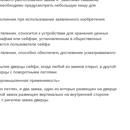
ы необходимо предусмотреть небольшую нишу для
олнении при использовании заявленного изобретения
твлении, относится к устройствам для хранения ценных
 шкафам или сейфам, установленным в общественных
яются пользователи сейфа.
ствлении, способно обеспечить достижение усматриваемого
ытие дверцы сейфа, когда любой из замков открыт, а другой
верцы с поворотными петлями.
 «промышленная применимость»
 петлях, и два замка, один из которых размещен на дверце
рой замок размещен вертикально на внутренней стороне
 с ригелем замка дверцы.