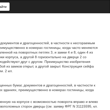
айти
 документов и драгоценностей, в частности к несгораемым
имущественно в номерах гостиницы, когда часто меняются
ленной на поворотных петлях 3, и замки 4 и 8, один 4 из
и корпуса, а другой 8 горизонтально на дверце 2 со
имодействуют друг с другом. Преимущество изобретения
ой из замков открыт, а другой закрыт. Конструкция сейфа
и. 2 ил.
енных бумаг, документов и драгоценностей, в частности к
 зданиях, преимущественно в номерах гостиницы, когда
ленную на корпусе с возможностью поворота вправо и влево
воположных сторон дверцы (см. заявку ФРГ N 31115595, кл.