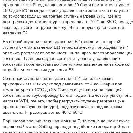
природный газ P под давлением ок. 20 бар и при температуре от
15°C до 25°C выходит через управляющий золотник и поступает
по трубопроводу L3 на третью ступень нагрева WT3, где его
разогревают до температуры в пределах от 70°C до 85°C, прежде
чем подать его по трубопроводу L4 на вторую ступень снятия
давления E2.
На второй ступени снятия давления E2 (аналогично первой
ступени снятия давления E1) технологический природный газ P
опять же распределяют по шести цилиндрам через управляющий
золотник. В данном случае соответствующие управляющие
золотники также настраивают, регулируя давление на выходе со
второй ступени снятия давления E2.
Со второй ступени снятия давления E2 технологический
природный газ Ρ выходит под давлением от 4 до 6 бар и при
температуре от 10°C до 25°C через еще один управляющий
золотник, а по трубопроводу L5 его подают на четвертую ступень
нагрева WT4, где его, чтобы разгрузить ступень разогрева (не
представленную на фигуре), подключенную перед синтезом
ацетилена H, разогревают до 40°C-50°C.
Поршневая расширительная машина E, то есть в данном случае
поршневой мотор Spilling, приводит в действие генератор G для
выработки электротока, целесообразно - со скоростью вращения