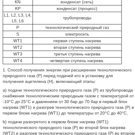
KN
конденсат (сеть)
KP
конденсат (процесс)
L1, L2, L3, L4,
трубопроводы
L5, L6
P
технологический природный газ
S
электросеть
WT1
первая ступень нагрева
WT2
вторая ступень нагрева
WT3
третья ступень нагрева
WT4
четвертая ступень нагрева.
1. Способ получения энергии при расширении технологического
природного газа (Р) перед подачей его в установку для
получения ацетилена (Н), включающий этапы:
a) подачи технологического природного газа (Р) из трубопровода
снабжения технологическим природным газом с температурой от
-10°С до 25°С и давлением от 30 бар до 70 бар в первый блок
нагрева (WT1) и разогрев технологического природного газа (Р) в
первом блоке нагрева (WT1) до температуры от 20°С до 40°С,
b) подачи разогретого в первом блоке нагрева (WT1)
технологического природного газа (Р) во второй блок нагрева
(WT2) и разогрев технологического природного газа (Р) во втором