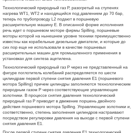
Технологический природный газ P, разогретый на ступенях
нагрева WT1, WT2 и находящийся под давлением до 70 бар,
теперь по трубопроводу L2 подают в поршневую
расширительную машину E. В описанной форме исполнения
речь идет о поршневом моторе фирмы Spilling, поршневые
моторы которой на нынешнем уровне техники преимущественно
известны как корабельные дизельные двигатели, и которые до
сих пор еще не использовали в качестве поршневых
расширительных машин для промышленного применения в
установках для синтеза ацетилена.
Технологический природный газ P через не представленный на
фигуре поглотитель колебаний распределяется по шести
цилиндрам первой ступени снятия давления E1 (поршневого
мотора Spilling) причем цилиндры заполняются технологическим
природным газом P через соответствующие управляющие
золотники. В процессе снятия давления технологический
природный газ P приводит в движение поршень двойного
действия поршневого мотора Spilling. Управляющие золотники и,
соответственно, степень заполнения цилиндров настраивают
посредством регулировки давления на выходе с первой ступени
снятия давления E1.
После первой ступени снятия давления E1 технологический