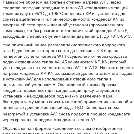
Равным же образом на третьей ступени нагрева WT3 через
средство передачи отводимого тепла A3 используют имеющий
температуру от 95°C до 105°C конденсат KP из установки для
синтеза ацетилена H и, при необходимости, конденсат ΚΝ из
внутренней сети промышленной установки (промышленного
комплекса), чтобы разогреть технологический природный газ P,
выходящий с первой ступени снятия давления E1, до 70°C-85°C.
Уже описанный ранее разогрев технологического природного
газа P, давление с которого снято до величины 4-8 бар, на
четвертой ступени нагрева WT4 осуществляют через средства
подачи отводимого тепла A4, А5 конденсатом KP, KN, который
уже охладился на ступенях нагрева WT2 и WT3. На этих ступенях
нагрева конденсат KP, KN охлаждается далее, а затем его подают
в установку AW для использования отводимого тепла в
ацетиленовой установке H. Охлажденный таким образом
конденсат применяют для конденсации присутствующего в
установке и находящегося под низким давлением пара,
благодаря чему можно снизить масштаб применения холодной и
полностью деионизированной воды H
O. Конденсат, снова
2
разогретый в установке AW, снова подают в процесс конденсата
через средство передачи отводимого тепла A7.
Обусловленная формой исполнения согласно изобретению
экономия полностью деионизированной воды H
O может