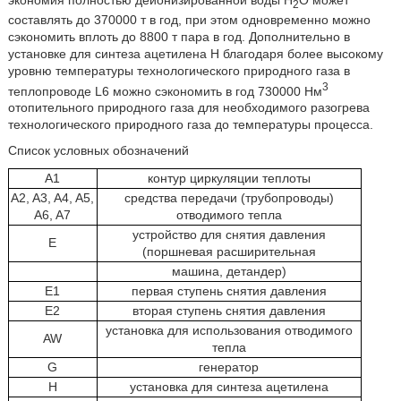
2
составлять до 370000 т в год, при этом одновременно можно
сэкономить вплоть до 8800 т пара в год. Дополнительно в
установке для синтеза ацетилена H благодаря более высокому
уровню температуры технологического природного газа в
3
теплопроводе L6 можно сэкономить в год 730000 Нм
отопительного природного газа для необходимого разогрева
технологического природного газа до температуры процесса.
Список условных обозначений
A1
контур циркуляции теплоты
A2, A3, A4, A5,
средства передачи (трубопроводы)
A6, A7
отводимого тепла
устройство для снятия давления
E
(поршневая расширительная
машина, детандер)
E1
первая ступень снятия давления
E2
вторая ступень снятия давления
установка для использования отводимого
AW
тепла
G
генератор
H
установка для синтеза ацетилена