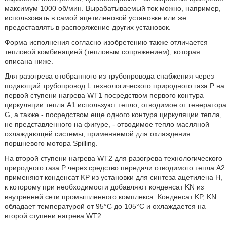
максимум 1000 об/мин. Вырабатываемый ток можно, например,
использовать в самой ацетиленовой установке или же
предоставлять в распоряжение других установок.
Форма исполнения согласно изобретению также отличается
тепловой комбинацией (тепловым сопряжением), которая
описана ниже.
Для разогрева отобранного из трубопровода снабжения через
подающий трубопровод L технологического природного газа P на
первой ступени нагрева WT1 посредством первого контура
циркуляции тепла A1 используют тепло, отводимое от генератора
G, а также - посредством еще одного контура циркуляции тепла,
не представленного на фигуре, - отводимое тепло масляной
охлаждающей системы, применяемой для охлаждения
поршневого мотора Spilling.
На второй ступени нагрева WT2 для разогрева технологического
природного газа Ρ через средство передачи отводимого тепла A2
применяют конденсат KP из установки для синтеза ацетилена Н,
к которому при необходимости добавляют конденсат ΚΝ из
внутренней сети промышленного комплекса. Конденсат KP, ΚΝ
обладает температурой от 95°C до 105°C и охлаждается на
второй ступени нагрева WT2.