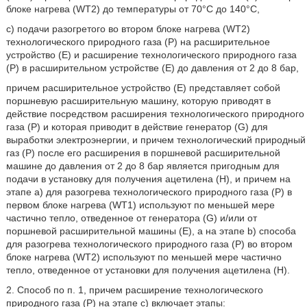
блоке нагрева (WT2) до температуры от 70°С до 140°С,
c) подачи разогретого во втором блоке нагрева (WT2)
технологического природного газа (Р) на расширительное
устройство (Е) и расширение технологического природного газа
(Р) в расширительном устройстве (Е) до давления от 2 до 8 бар,
причем расширительное устройство (Е) представляет собой
поршневую расширительную машину, которую приводят в
действие посредством расширения технологического природного
газа (Р) и которая приводит в действие генератор (G) для
выработки электроэнергии, и причем технологический природный
газ (Р) после его расширения в поршневой расширительной
машине до давления от 2 до 8 бар является пригодным для
подачи в установку для получения ацетилена (Н), и причем на
этапе а) для разогрева технологического природного газа (Р) в
первом блоке нагрева (WT1) используют по меньшей мере
частично тепло, отведенное от генератора (G) и/или от
поршневой расширительной машины (Е), а на этапе b) способа
для разогрева технологического природного газа (Р) во втором
блоке нагрева (WT2) используют по меньшей мере частично
тепло, отведенное от установки для получения ацетилена (Н).
2. Способ по п. 1, причем расширение технологического
природного газа (Р) на этапе с) включает этапы: