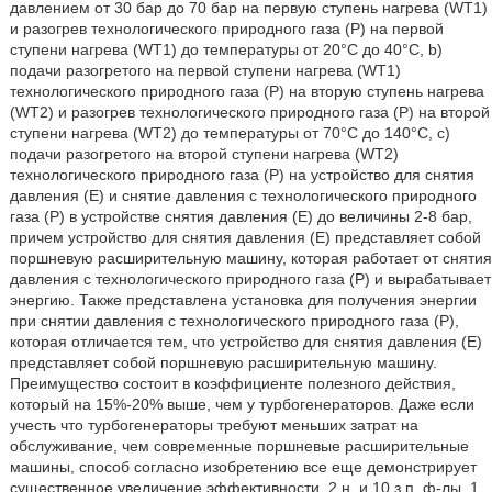
давлением от 30 бар до 70 бар на первую ступень нагрева (WT1)
и разогрев технологического природного газа (P) на первой
ступени нагрева (WT1) до температуры от 20°C до 40°C, b)
подачи разогретого на первой ступени нагрева (WT1)
технологического природного газа (P) на вторую ступень нагрева
(WT2) и разогрев технологического природного газа (P) на второй
ступени нагрева (WT2) до температуры от 70°C до 140°C, c)
подачи разогретого на второй ступени нагрева (WT2)
технологического природного газа (P) на устройство для снятия
давления (E) и снятие давления с технологического природного
газа (P) в устройстве снятия давления (E) до величины 2-8 бар,
причем устройство для снятия давления (E) представляет собой
поршневую расширительную машину, которая работает от снятия
давления с технологического природного газа (P) и вырабатывает
энергию. Также представлена установка для получения энергии
при снятии давления с технологического природного газа (P),
которая отличается тем, что устройство для снятия давления (E)
представляет собой поршневую расширительную машину.
Преимущество состоит в коэффициенте полезного действия,
который на 15%-20% выше, чем у турбогенераторов. Даже если
учесть что турбогенераторы требуют меньших затрат на
обслуживание, чем современные поршневые расширительные
машины, способ согласно изобретению все еще демонстрирует
существенное увеличение эффективности. 2 н. и 10 з.п. ф-лы, 1