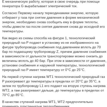
E механическую работу, которая в свою очередь при помощи
генератора G вырабатывает электрический ток.
Согласно Первому началу термодинамики энергию, которую
отбирают у газа при снятии давления в форме механической
энергии, необходимо снова сообщить ему в форме теплоты,
чтобы довести газ после снятия давления снова до исходной его
температуры.
Как видно из схемы способа на фигуре 1, технологический
природный газ P подают в установку из не изображенного на
фигуре трубопровода снабжения под давлением вплоть до 70
бар по подающему трубопроводу Ζ, причем давление снабжения
в зависимости от дальности транспортировки можно снизить до
величины вплоть до 40 бар. При этом в зависимости от давления,
установки снабжения и наружной температуры, технологический
природный газ P имеет температуру от 0°C до 25°C.
На первой ступени нагрева WT1 технологический природный газ
P разогревают до температуры в пределах от 20°C до 35°C, а
затем по трубопроводу L1 его подают на вторую ступень нагрева
WT2, а там разогревают дальше, до температуры в пределах от
70°C до 85°C.
В качестве ступеней нагрева WT1, WT2 предпочтительно
применять пластинчатые теплообменники.