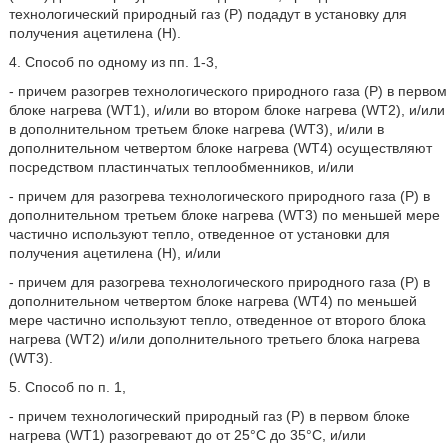
технологический природный газ (Р) подадут в установку для
получения ацетилена (Н).
4. Способ по одному из пп. 1-3,
- причем разогрев технологического природного газа (Р) в первом
блоке нагрева (WT1), и/или во втором блоке нагрева (WT2), и/или
в дополнительном третьем блоке нагрева (WT3), и/или в
дополнительном четвертом блоке нагрева (WT4) осуществляют
посредством пластинчатых теплообменников, и/или
- причем для разогрева технологического природного газа (Р) в
дополнительном третьем блоке нагрева (WT3) по меньшей мере
частично используют тепло, отведенное от установки для
получения ацетилена (Н), и/или
- причем для разогрева технологического природного газа (Р) в
дополнительном четвертом блоке нагрева (WT4) по меньшей
мере частично используют тепло, отведенное от второго блока
нагрева (WT2) и/или дополнительного третьего блока нагрева
(WT3).
5. Способ по п. 1,
- причем технологический природный газ (Р) в первом блоке
нагрева (WT1) разогревают до от 25°С до 35°С, и/или