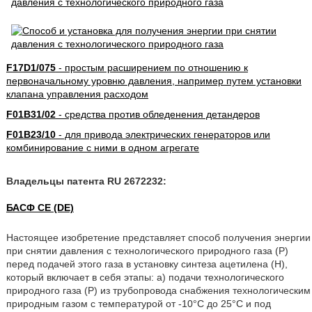
F17D1/075
- простым расширением по отношению к
первоначальному уровню давления, например путем установки
клапана управления расходом
F01B31/02
- средства против обледенения детандеров
F01B23/10
- для привода электрических генераторов или
комбинирование с ними в одном агрегате
Владельцы патента RU 2672232:
БАСФ СЕ (DE)
Настоящее изобретение представляет способ получения энергии
при снятии давления с технологического природного газа (P)
перед подачей этого газа в установку синтеза ацетилена (H),
который включает в себя этапы: а) подачи технологического
природного газа (P) из трубопровода снабжения технологическим
природным газом с температурой от -10°C до 25°C и под