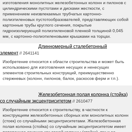
изготовления монолитных железобетонных колонн и пилонов с
цилиндрическими пустотами и дисками жесткости, с
применением неизвлекаемых трубчатых картонно-
полиэтиленовых пустотообразователей, представляющих собой
картонные трубы круглого сечения, покрытые
гидроизолирующей полиэтиленовой пленкой толщиной 0,045
мм, с картонно-полиэтиленовыми крышками на торцах.
Длинномерный сталебетонный
элемент
// 2641141
Изобретение относится к области строительства и может быть
использовано для изготовления несущих и ненесущих
элементов строительных конструкций, преимущественно
стержневых (колонн, пилонов, балок, раскосов ферм и т.п.).
Железобетонная полая колонна (стойка)
со случайным эксцентриситетом
// 2610477
Изобретение относится к строительству, в частности к
конструкциям железобетонных сборных или монолитных колонн
(стоек) со случайными эксцентриситетами. Железобетонная
полая колонна (стойка) со случайным эксцентриситетом имеет
поперечное сечение как самой колонны (стойки), так и ее