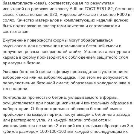
базальтопластиковая), соответствующая по результатам
испытаний на растяжение классу А-III по ГОСТ 5781-82; бетонная
смесь класса не менее В20, морозостойкостью не менее F300 в
солях. Качество материалов и комплектующих изделий должно
быть подтверждено паспортами качества и сертификатами
соответствия.
Внутренние поверхности формы могут обрабатываться
эмульсолом для исключения прилипания бетонной смеси и
получения ровных поверхностей стойки. Установка арматурного
каркаса в форму производится с соблюдением защитного слоя
арматуры в бетоне.
Укладка бетонной смеси в форму производится с уплотнением
виброрейкой или на виброплощадке. При этом не допускается:
переуплотнение бетонной смеси; образование холодного шва в
теле панели.
Контроль за прочностью бетона, укладываемого в формы,
осуществляется при помощи испытаний контрольных образцов в
лаборатории. Отбор контрольных образцов бетонной смеси
происходит из каждой партии, поступающей с бетонного завода
или растворного узла. Из каждой партии отбираются и
изготавливается не менее 2-х серий контрольных образцов из 3-х
кубиков размером 100×100×100 мм каждый с последующим их