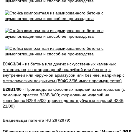
E04C3/34
- из бетона или других искусственных каменных
материалов, со стационарной опалубкой или без нее; с
внутренней или наружной арматурой или без нее, например с
металлическим покрытием (E04C 3/36 имеет преимущество)
B28B1/00
- Производство фасонных изделий из материалов (с
помощью прессов B28B 3/00; формование изделий на
конвейерах B28B 5/00; производство трубчатых изделий B28B
21/00)
Владельцы патента RU 2672079:
Общество с ограниченной ответственностью "Масстар" (RU)