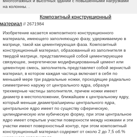
многоэтажных и высотных зданий с повышенными нагрузками
на колонны. .
Композитный конструкционный
материал
// 2671984
Изобретение касается композитного конструкционного
материала, имеющего заполняющую фазу, удерживаемую в
матрице, такой как цементирующая фаза. Композитный
конструкционный материал, образованный из заполнителя в
твердой матрице, представляющей собой цементирующее
связующее, энергетически модифицированный цемент или
цементную смесь, заполнитель представляет собой зернистый
материал, в котором каждая частица включает в себя по
меньшей мере три радиальные ножки, проходящие радиально
симметрично наружу от центрального ядра, образуя
трехмерные частицы заполнителя, причем ножки имеют
диаметр в местоположении, ближайшем к центральному ядру,
который меньше диаметра/ширины центрального ядра,
центральное ядро имеет по существу сферическую,
цилиндрическую или кубическую форму, при этом центральное
ядро имеет открытые участки поверхности между ножками и эти
участки имеют поверхностный контур, при этом композитный
конструкционный материал содержит от около 2 до 7,5 об.%