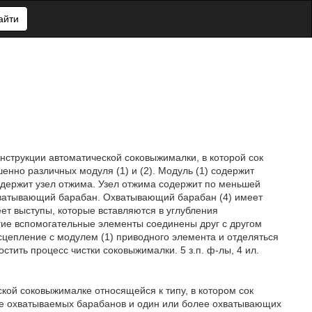
айти
нструкции автоматической соковыжималки, в которой сок
нно различных модуля (1) и (2). Модуль (1) содержит
содержит узел отжима. Узел отжима содержит по меньшей
хватывающий барабан. Охватывающий барабан (4) имеет
ет выступы, которые вставляются в углубления
гие вспомогательные элементы соединены друг с другом
 сцепление с модулем (1) приводного элемента и отделяться
стить процесс чистки соковыжималки. 5 з.п. ф-лы, 4 ил.
еской соковыжималке относящейся к типу, в котором сок
ее охватываемых барабанов и один или более охватывающих