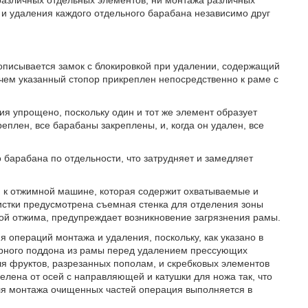
различных отдельных элементов, ни монтажа различных
и удаления каждого отдельного барабана независимо друг
писывается замок с блокировкой при удалении, содержащий
ичем указанный стопор прикреплен непосредственно к раме с
я упрощено, поскольку один и тот же элемент образует
реплен, все барабаны закреплены, и, когда он удален, все
барабана по отдельности, что затрудняет и замедляет
я к отжимной машине, которая содержит охватываемые и
стки предусмотрена съемная стенка для отделения зоны
ой отжима, предупреждает возникновение загрязнения рамы.
 операций монтажа и удаления, поскольку, как указано в
борного поддона из рамы перед удалением прессующих
ля фруктов, разрезанных пополам, и скребковых элементов
елена от осей с направляющей и катушки для ножа так, что
ля монтажа очищенных частей операция выполняется в