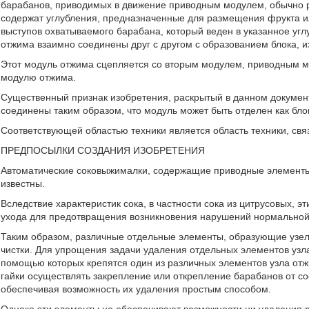
барабанов, приводимых в движение приводным модулем, обычно
содержат углубления, предназначенные для размещения фрукта или
выступов охватываемого барабана, который веден в указанное уг
отжима взаимно соединены друг с другом с образованием блока, и
Этот модуль отжима сцепляется со вторым модулем, приводным мо
модулю отжима.
Существенный признак изобретения, раскрытый в данном документ
соединены таким образом, что модуль может быть отделен как бло
Соответствующей областью техники является область техники, св
ПРЕДПОСЫЛКИ СОЗДАНИЯ ИЗОБРЕТЕНИЯ
Автоматические соковыжималки, содержащие приводные элементы
известны.
Вследствие характеристик сока, в частности сока из цитрусовых, 
ухода для предотвращения возникновения нарушений нормальной 
Таким образом, различные отдельные элементы, образующие узел
чистки. Для упрощения задачи удаления отдельных элементов уз
помощью которых крепятся один из различных элементов узла от
гайки осуществлять закрепление или открепление барабанов от со
обеспечивая возможность их удаления простым способом.