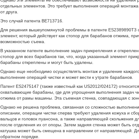
Однако эти элементы не обеспечивают возможности ни удаления 
отдельных элементов. Это требует выполнения операций монтажа 
от друга.
Это случай патента BE713716.
Для решения вышеупомянутой проблемы в патенте ES2389890T3 о
элемент, который действует как стопор для барабанов отжима, пр
возможностью съема.
В указанном патенте выполнение задач прикрепления и откреплени
стопор для всех барабанов так, что, когда указанный элемент прик
барабаны откреплены и могут быть удалены.
Однако еще необходимо осуществлять монтаж и удаление каждого 
выполнение операций чистки и может вести к утрате барабанов.
Патент ES2475147 (также известный как US2012/024172) относитс
охватывающие барабаны, где для упрощения выполнения задач чи
отжима от рамы машины. Эта съемная стенка, совпадающая с зон
Однако не решена проблема, связанная со сложностью выполнения
описании, операции чистки сперва требуют удаления кожуха и с
вальцов и головок пуансона, а также направляющей скольжения д
после отделения их от опоры. Затем задняя стенка может быть отд
катушка может быть смещена в направлении от направляющей. Д
обратном порядке.