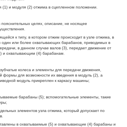
я (1) и модуля (2) отжима в сцепленном положении.
 пояснительных целях, описание, не носящее
существления.
щейся к типу, в котором отжим происходит в узле отжима, в
 один или более охватывающих барабанов, приводимых в
редачи, в данном случае валов (3), передает движение от
5) и охватывающим (4) барабанам.
зубчатые колеса и элементы для передачи движения,
й формы для возможности их введения в модуль (2), а
риводной модуль прикреплен к каркасу машины;
тываемые барабаны (5); вспомогательные элементы, такие
уры;
дельных элементов узла отжима, который допускает по
в.
 вставлены в охватываемые (5) и охватывающие (4) барабаны и