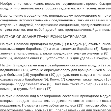
Изобретение, как описано, позволяет осуществлять просто, быстр
модуля, что значительно упрощает задачи чистки и, вследствие эт
В дополнение к соединению, передающему перемещение от приво
соединены вспомогательными соединениями, такими как замки и 
отделения модулей, электрические соединения, предназначенные 
от узла отжима, или любой другой тип, предназначенный для пов
КРАТКОЕ ОПИСАНИЕ ГРАФИЧЕСКИХ МАТЕРИАЛОВ
На фиг. 1 показан приводной модуль (1) и модуль (2) отжима, сц
охватывающие барабаны (4) и охватываемые барабаны (5). Виден 
элементы узла отжима, а также предохранительные элементы (8). 
нож (6), направляющая (9), устройство (10) для удаления кожуры, в
На фиг. 2 представлен вид в разобранном состоянии модуля (2) от
подшипники (13), которые образуют опору для вращающихся в них
для бобышек (16) устройства (10) для удаления кожуры с плечами
охватываемых барабанов (5). Кожух (7) содержит также гнездо (15
очередь, поддерживает нож (6). Показаны также фильтр (12) и ван
помощью группы бобышек (17).
На фиг. 3 показан вид в разобранном состоянии приводного модул
которые передают вращательное движение соответственно к охв
показанным. Показаны также зубчатые колеса (19), которые обесп
предохранительный элемент (8), предназначенный для прикрепле