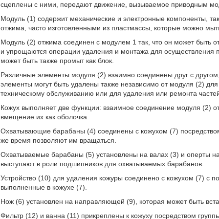
сцеплены с ними, передают движение, вызываемое приводным моду
Модуль (1) содержит механические и электронные компоненты, та
отжима, часто изготовленными из пластмассы, которые можно мыт
Модуль (2) отжима соединен с модулем 1 так, что он может быть от
и упрощаются операции удаления и монтажа для осуществления пр
может быть также промыт как блок.
Различные элементы модуля (2) взаимно соединены друг с другом
элементы могут быть удалены также независимо от модуля (2) дл
техническому обслуживанию или для удаления или ремонта частей
Кожух выполняет две функции: взаимное соединение модуля (2) от
вмещение их как оболочка.
Охватывающие барабаны (4) соединены с кожухом (7) посредством 
же время позволяют им вращаться.
Охватываемые барабаны (5) установлены на валах (3) и оперты на 
выступают в роли подшипников для охватываемых барабанов.
Устройство (10) для удаления кожуры соединено с кожухом (7) с п
выполненные в кожухе (7).
Нож (6) установлен на направляющей (9), которая может быть встав
Фильтр (12) и ванна (11) прикреплены к кожуху посредством групп