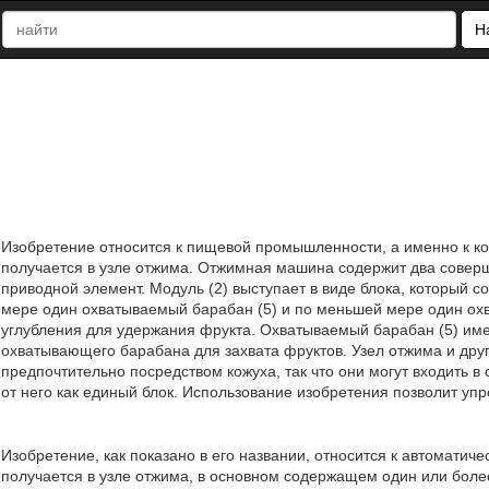
Н
Изобретение относится к пищевой промышленности, а именно к ко
получается в узле отжима. Отжимная машина содержит два соверше
приводной элемент. Модуль (2) выступает в виде блока, который 
мере один охватываемый барабан (5) и по меньшей мере один о
углубления для удержания фрукта. Охватываемый барабан (5) име
охватывающего барабана для захвата фруктов. Узел отжима и дру
предпочтительно посредством кожуха, так что они могут входить в
от него как единый блок. Использование изобретения позволит упро
Изобретение, как показано в его названии, относится к автоматич
получается в узле отжима, в основном содержащем один или бол