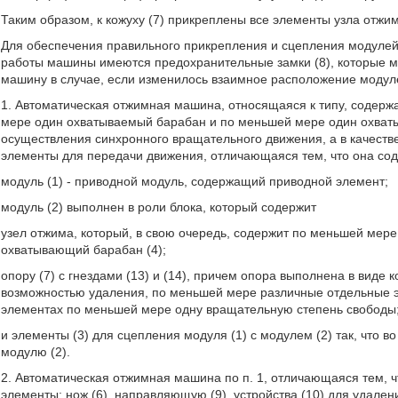
Таким образом, к кожуху (7) прикреплены все элементы узла отжи
Для обеспечения правильного прикрепления и сцепления модулей
работы машины имеются предохранительные замки (8), которые м
машину в случае, если изменилось взаимное расположение модуле
1. Автоматическая отжимная машина, относящаяся к типу, содер
мере один охватываемый барабан и по меньшей мере один охва
осуществления синхронного вращательного движения, а в качеств
элементы для передачи движения, отличающаяся тем, что она соде
модуль (1) - приводной модуль, содержащий приводной элемент;
модуль (2) выполнен в роли блока, который содержит
узел отжима, который, в свою очередь, содержит по меньшей мер
охватывающий барабан (4);
опору (7) с гнездами (13) и (14), причем опора выполнена в виде 
возможностью удаления, по меньшей мере различные отдельные эл
элементах по меньшей мере одну вращательную степень свободы
и элементы (3) для сцепления модуля (1) с модулем (2) так, что 
модулю (2).
2. Автоматическая отжимная машина по п. 1, отличающаяся тем, 
элементы: нож (6), направляющую (9), устройства (10) для удалени