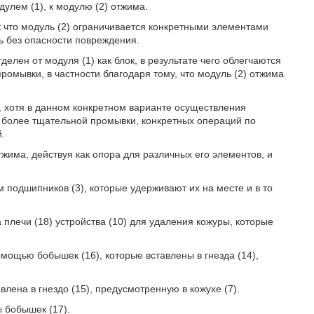
лем (1), к модулю (2) отжима.
к что модуль (2) ограничивается конкретными элементами
ь без опасности повреждения.
делен от модуля (1) как блок, в результате чего облегчаются
омывки, в частности благодаря тому, что модуль (2) отжима
, хотя в данном конкретном варианте осуществления
я более тщательной промывки, конкретных операций по
.
жима, действуя как опора для различных его элементов, и
подшипников (3), которые удерживают их на месте и в то
плечи (18) устройства (10) для удаления кожуры, которые
омощью бобышек (16), которые вставлены в гнезда (14),
лена в гнездо (15), предусмотренную в кожухе (7).
ы бобышек (17).