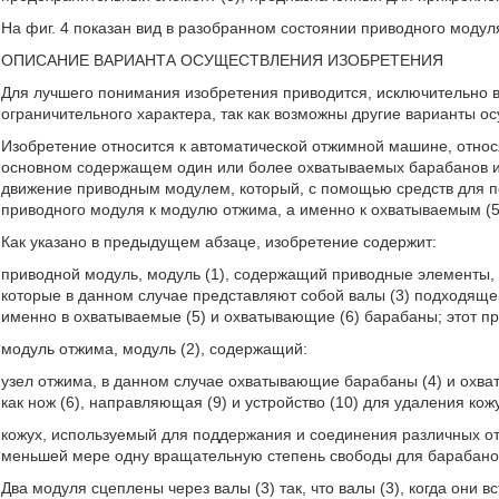
На фиг. 4 показан вид в разобранном состоянии приводного модул
ОПИСАНИЕ ВАРИАНТА ОСУЩЕСТВЛЕНИЯ ИЗОБРЕТЕНИЯ
Для лучшего понимания изобретения приводится, исключительно в
ограничительного характера, так как возможны другие варианты о
Изобретение относится к автоматической отжимной машине, относя
основном содержащем один или более охватываемых барабанов и
движение приводным модулем, который, с помощью средств для пе
приводного модуля к модулю отжима, а именно к охватываемым (
Как указано в предыдущем абзаце, изобретение содержит:
приводной модуль, модуль (1), содержащий приводные элементы, 
которые в данном случае представляют собой валы (3) подходяще
именно в охватываемые (5) и охватывающие (6) барабаны; этот п
модуль отжима, модуль (2), содержащий:
узел отжима, в данном случае охватывающие барабаны (4) и охва
как нож (6), направляющая (9) и устройство (10) для удаления кож
кожух, используемый для поддержания и соединения различных от
меньшей мере одну вращательную степень свободы для барабано
Два модуля сцеплены через валы (3) так, что валы (3), когда они