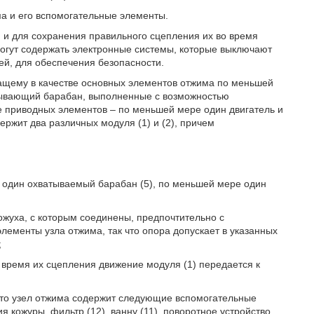
ма и его вспомогательные элементы.
 и для сохранения правильного сцепления их во время
огут содержать электронные системы, которые выключают
й, для обеспечения безопасности.
жащему в качестве основных элементов отжима по меньшей
тывающий барабан, выполненные с возможностью
е приводных элементов – по меньшей мере один двигатель и
ржит два различных модуля (1) и (2), причем
е один охватываемый барабан (5), по меньшей мере один
кожуха, с которым соединены, предпочтительно с
ементы узла отжима, так что опора допускает в указанных
;
во время их сцепления движение модуля (1) передается к
что узел отжима содержит следующие вспомогательные
я кожуры, фильтр (12), ванну (11), поворотное устройство,