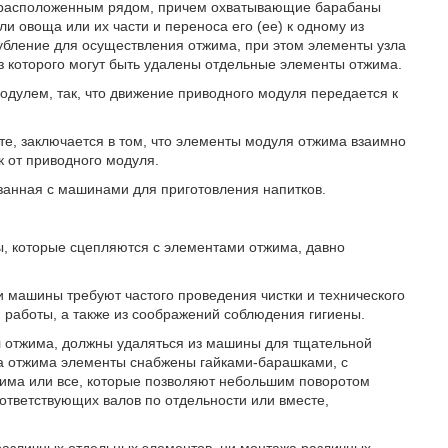
 расположенным рядом, причем охватывающие барабаны
 овоща или их части и переноса его (ее) к одному из
лубление для осуществления отжима, при этом элементы узла
з которого могут быть удалены отдельные элементы отжима.
дулем, так, что движение приводного модуля передается к
е, заключается в том, что элементы модуля отжима взаимно
к от приводного модуля.
язанная с машинами для приготовления напитков.
, которые сцепляются с элементами отжима, давно
эти машины требуют частого проведения чистки и технического
работы, а также из соображений соблюдения гигиены.
 отжима, должны удаляться из машины для тщательной
ла отжима элементы снабжены гайками-барашками, с
жима или все, которые позволяют небольшим поворотом
ответствующих валов по отдельности или вместе,