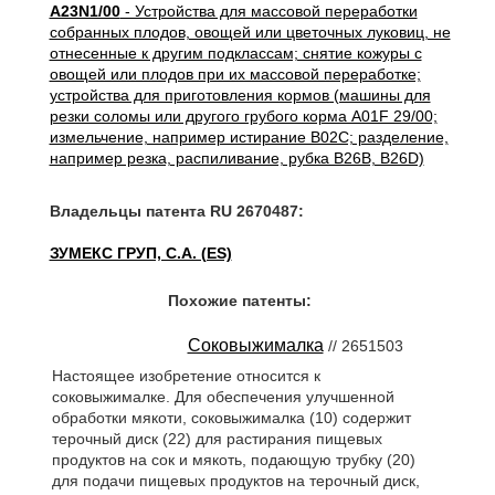
A23N1/00
- Устройства для массовой переработки
собранных плодов, овощей или цветочных луковиц, не
отнесенные к другим подклассам; снятие кожуры с
овощей или плодов при их массовой переработке;
устройства для приготовления кормов (машины для
резки соломы или другого грубого корма A01F 29/00;
измельчение, например истирание B02C; разделение,
например резка, распиливание, рубка B26B, B26D)
Владельцы патента RU 2670487:
ЗУМЕКС ГРУП, С.А. (ES)
Похожие патенты:
Соковыжималка
// 2651503
Настоящее изобретение относится к
соковыжималке. Для обеспечения улучшенной
обработки мякоти, соковыжималка (10) содержит
терочный диск (22) для растирания пищевых
продуктов на сок и мякоть, подающую трубку (20)
для подачи пищевых продуктов на терочный диск,