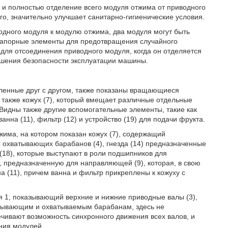
о и полностью отделение всего модуля отжима от приводного
ого, значительно улучшает санитарно-гигиенические условия.
дного модуля к модулю отжима, два модуля могут быть
запорные элементы для предотвращения случайного
для отсоединения приводного модуля, когда он отделяется
ышения безопасности эксплуатации машины.
епленные друг с другом, также показаны вращающиеся
также кожух (7), который вмещает различные отдельные
Видны также другие вспомогательные элементы, такие как
анна (11), фильтр (12) и устройство (19) для подачи фрукта.
жима, на котором показан кожух (7), содержащий
 охватывающих барабанов (4), гнезда (14) предназначенные
 (18), которые выступают в роли подшипников для
), предназначенную для направляющей (9), которая, в свою
на (11), причем ванна и фильтр прикреплены к кожуху с
я 1, показывающий верхние и нижние приводные валы (3),
атывающим и охватываемым барабанам, здесь не
ечивают возможность синхронного движения всех валов, и
ния модулей.