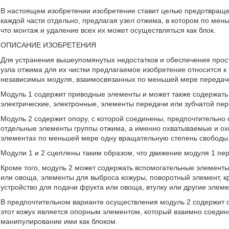
В настоящем изобретении изобретение ставит целью предотвращ
каждой части отдельно, предлагая узел отжима, в котором по мен
что монтаж и удаление всех их может осуществляться как блок.
ОПИСАНИЕ ИЗОБРЕТЕНИЯ
Для устранения вышеупомянутых недостатков и обеспечения про
узла отжима для их чистки предлагаемое изобретение относится
независимых модуля, взаимосвязанных по меньшей мере передаче
Модуль 1 содержит приводные элементы и может также содержать 
электрические, электронные, элементы передачи или зубчатой пер
Модуль 2 содержит опору, с которой соединены, предпочтительно
отдельные элементы группы отжима, а именно охватываемые и охв
элементах по меньшей мере одну вращательную степень свободы
Модули 1 и 2 сцеплены таким образом, что движение модуля 1 пер
Кроме того, модуль 2 может содержать вспомогательные элементы
или овоща, элементы для выброса кожуры, поворотный элемент, к
устройство для подачи фрукта или овоща, втулку или другие элеме
В предпочтительном варианте осуществления модуль 2 содержит о
этот кожух является опорным элементом, который взаимно соедин
манипулирование ими как блоком.