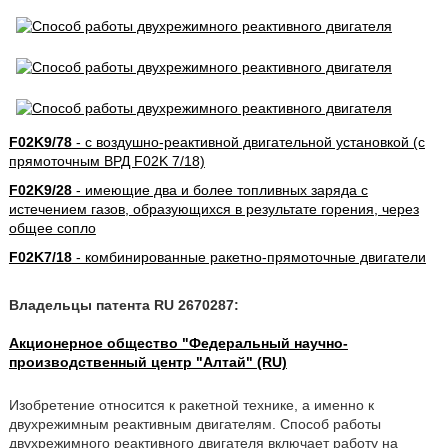
F02K9/78
- с воздушно-реактивной двигательной установкой (с
прямоточным ВРД F02K 7/18)
F02K9/28
- имеющие два и более топливных заряда с
истечением газов, образующихся в результате горения, через
общее сопло
F02K7/18
- комбинированные ракетно-прямоточные двигатели
Владельцы патента RU 2670287:
Акционерное общество "Федеральный научно-
производственный центр "Алтай" (RU)
Изобретение относится к ракетной технике, а именно к
двухрежимным реактивным двигателям. Способ работы
двухрежимного реактивного двигателя включает работу на