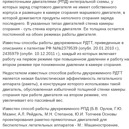
прямоточными двигателями (РПД) интегральной схемы, у
которых заряд стартового двигателя не имеет собственного
корпуса и размещен в камере сгорания маршевого двигателя, в
которой дожигаются продукты неполного сгорания заряда
последнего. В указанных типах двигателей стенка камеры
сгорания - суть стенка корпуса двигателя. Ее толщина остается
постоянной на обоих режимах работы двигателя.
Известны способы работы двухрежимных РДТТ, приведенные в
описаниях к патентам РФ №№2379539 (опубл. 20.01.2010 г.),
2435979 (опубл. 10.12.2011 г.), каждый из которых включает
работу на первом режиме при повышенном давлении и работу на
втором режиме при пониженном давлении в камере сгорания.
Недостатком известных способов работы двухрежимного РДТТ
является низкая баллистическая эффективность летательного
аппарата (ракеты), в конструкции которого использован такой
двигатель, обусловленная избыточной толщиной стенки камеры
сгорания при работе двигателя на втором режиме, что
увеличивает его пассивный вес.
Известен способ работы двухрежимного РПД (Б.В. Орлов, Г.Ю.
Мазинг, А.Л. Рейдель, М.Н. Степанов, Ю.И. Топчеев Основы
проектирования ракетно-прямоточных двигателей для
беспилотных летательных аппаратов - М.: Машиностроение,