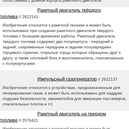
сопоставима с длиной корпуса ракетного двигателя.
Ракетный двигатель твёрдого
топлива
// 2622141
Изобретение относится к ракетной технике и может быть
использовано при создании ракетного двигателя твердого
топлива с большим временем работы. Ракетный двигатель
твердого топлива содержит два полукорпуса - передний и
задний, снаряженные передним и задним полузарядами
торцевого горения, открытые торцы которых обращены друг к
другу, а также сопловой блок и воспламенитель, газосвязанные
с полукорпусами.
Импульсный газогенератор
// 2622137
Изобретение относится к устройствам, предназначенным для
генерирования газов, и может быть использовано для наддува
подушек безопасности, авиажелобов для эвакуации пассажиров,
спасательных плотов и т.п.
Ракетный двигатель на твердом
топливе
// 2576411
Изобретение относится к ракетной технике и может быть