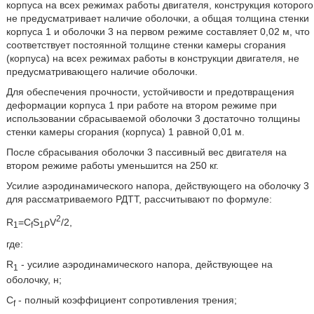
корпуса на всех режимах работы двигателя, конструкция которого
не предусматривает наличие оболочки, а общая толщина стенки
корпуса 1 и оболочки 3 на первом режиме составляет 0,02 м, что
соответствует постоянной толщине стенки камеры сгорания
(корпуса) на всех режимах работы в конструкции двигателя, не
предусматривающего наличие оболочки.
Для обеспечения прочности, устойчивости и предотвращения
деформации корпуса 1 при работе на втором режиме при
использовании сбрасываемой оболочки 3 достаточно толщины
стенки камеры сгорания (корпуса) 1 равной 0,01 м.
После сбрасывания оболочки 3 пассивный вес двигателя на
втором режиме работы уменьшится на 250 кг.
Усилие аэродинамического напора, действующего на оболочку 3
для рассматриваемого РДТТ, рассчитывают по формуле:
2
R
=C
S
ρV
/2,
1
f
1
где:
R
- усилие аэродинамического напора, действующее на
1
оболочку, н;
C
- полный коэффициент сопротивления трения;
f