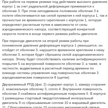
При работе на первом режиме под действием высокого давления
корпус 1 за счет радиальной деформации прижимается к
оболочке 3. При этом неподвижное положение оболочки 3 в
полете обеспечивается как силой прижатия к ней корпуса 1, так и
прочностью ее временного скрепления с корпусом 1, которую
определяют расчетным путем в зависимости от силы
аэродинамического напора, соответствующей конкретной
скорости полета в конце первого режима работы двигателя.
При переходе двигателя на второй режим работы при
пониженном давлении деформация корпуса 1 уменьшится, он
отойдет от оболочки 3, нарушится временное крепление к нему
оболочки 3, которая будет сброшена силой аэродинамического
напора. Этому будет способствовать наличие антифрикционного
покрытия 5 на внутренней поверхности оболочки 3, а также, в
частности, выдвигаемые в расчетный период времени по
команде системы управления над поверхностью оболочки 3
аэродинамические поверхности 8 (щитки).
Двухрежимный РПД (фиг. 2) содержит корпус 1, камеру сгорания
2, коаксиальную оболочку 3, сопло 4. Внутренняя поверхность
оболочки 3 снабжена антифрикционным покрытием 5. В корпусе
1 размещены стартовый твердотопливный интегральный
двигатель 9 со сбрасываемым соплом 10 и маршевый двигатель
11. Сбрасываемое сопло 10 оснащено механической связью