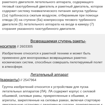
ракетного двигателя летательного аппарата, содержащего
тяговый газотурбинный двигатель и ракетный двигатель, которое
содержит систему пневматического питания запуска турбины
(1а) турбонасоса сжатым воздухом, отбираемым при помощи
отвода (4) на ступени (6а) компрессора тягового турбинного
двигателя (5) летательного аппарата на входе в камеру (7)
сгорания указанного газотурбинного двигателя.
Возвращаемая ступень ракеты-
носителя
// 2603305
Изобретение относится к ракетной технике и может быть
применено для многоразовых возвращаемых ракетно-
космических систем, способных совершать пилотируемый полет
в атмосфере.
Летательный аппарат
(варианты)
// 2547964
Группа изобретений относится к устройствам для пуска
летательных аппаратов (ЛА). ЛА содержит корпус с силовой
обшивкой, силовые рамы, прикрепленные к обшивке, и
агрегаты, закрепленные на силовых рамах, включая стартовую
двигательную установку с реактивным соплом, прикрепленную к