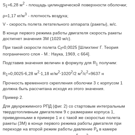
2
S
=6,28 м
- площадь цилиндрической поверхности оболочки;
1
3
ρ=1,17 кг/м
- плотность воздуха;
V - скорость полета летательного аппарата (ракеты), м/с.
В конце первого режима работы двигателя скорость ракеты
достигнет значения 3М (1020 м/с).
При такой скорости полета C
=0,0025 [Шлихтинг Г. Теория
f
пограничного слоя - М.: Наука, 1969, с 664].
Подставив значения величин в формулу для R
получим:
1
2
2
2
2
2
R
=0,0025⋅6,28 м
⋅1,18 кг/м
⋅1020
/2 м
/с
=9637 н
1
Прочность временного скрепления оболочки 3 с корпусом 1
должна быть рассчитана исходя из этого значения.
Пример 2.
Для двухрежимного РПД (фиг. 2) со стартовым интегральным
твердотопливным двигателем 9 с размерами корпуса 1,
приведенными в примере 1 и с такой же скоростью полета
ракеты (3М) в конце первого режима работы двигателя при
переходе на второй режим работы давление Р
в камере
к