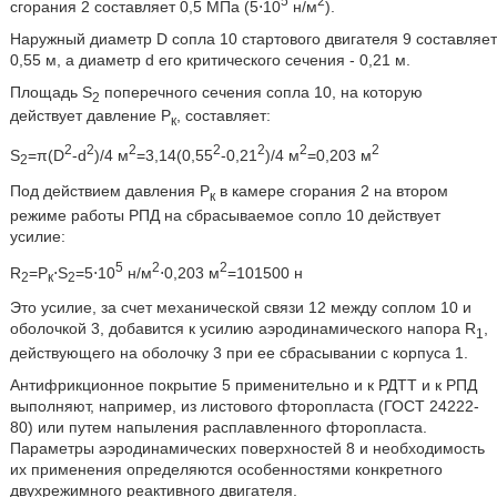
5
2
сгорания 2 составляет 0,5 МПа (5⋅10
н/м
).
Наружный диаметр D сопла 10 стартового двигателя 9 составляет
0,55 м, а диаметр d его критического сечения - 0,21 м.
Площадь S
поперечного сечения сопла 10, на которую
2
действует давление Р
, составляет:
к
2
2
2
2
2
2
2
S
=π(D
-d
)/4 м
=3,14(0,55
-0,21
)/4 м
=0,203 м
2
Под действием давления Р
в камере сгорания 2 на втором
к
режиме работы РПД на сбрасываемое сопло 10 действует
усилие:
5
2
2
R
=P
⋅S
=5⋅10
н/м
⋅0,203 м
=101500 н
2
к
2
Это усилие, за счет механической связи 12 между соплом 10 и
оболочкой 3, добавится к усилию аэродинамического напора R
,
1
действующего на оболочку 3 при ее сбрасывании с корпуса 1.
Антифрикционное покрытие 5 применительно и к РДТТ и к РПД
выполняют, например, из листового фторопласта (ГОСТ 24222-
80) или путем напыления расплавленного фторопласта.
Параметры аэродинамических поверхностей 8 и необходимость
их применения определяются особенностями конкретного
двухрежимного реактивного двигателя.