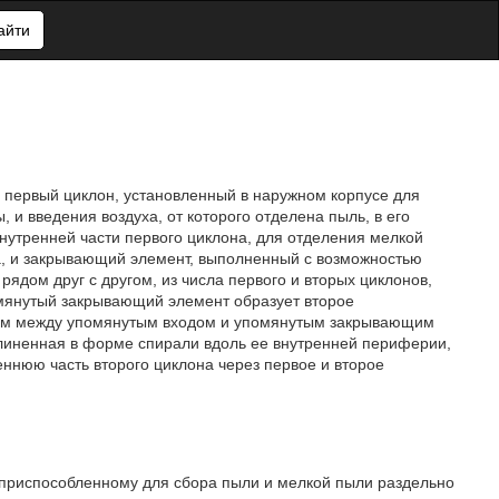
айти
первый циклон, установленный в наружном корпусе для
 и введения воздуха, от которого отделена пыль, в его
нутренней части первого циклона, для отделения мелкой
на, и закрывающий элемент, выполненный с возможностью
ядом друг с другом, из числа первого и вторых циклонов,
омянутый закрывающий элемент образует второе
ом между упомянутым входом и упомянутым закрывающим
линенная в форме спирали вдоль ее внутренней периферии,
ннюю часть второго циклона через первое и второе
 приспособленному для сбора пыли и мелкой пыли раздельно