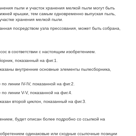
ранения пыли и участок хранения мелкой пыли могут быть
нижней крышки, тем самым одновременно выпуская пыль,
участке хранения мелкой пыли.
ранная посредством узла прессования, может быть собрана,
сос в соответствии с настоящим изобретением.
орник, показанный на фиг.1.
показаны внутренние основные элементы пылесборника,
по линии IV-IV, показанной на фиг.2.
по линии V-V, показанной на фиг.4.
казан второй циклон, показанный на фиг.3.
ением, будет описан более подробно со ссылкой на
изобретением одинаковые или сходные ссылочные позиции