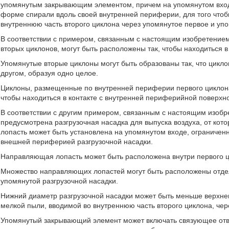
упомянутым закрывающим элементом, причем на упомянутом вхо
форме спирали вдоль своей внутренней периферии, для того чтоб
внутреннюю часть второго циклона через упомянутое первое и упо
В соответствии с примером, связанным с настоящим изобретением
вторых циклонов, могут быть расположены так, чтобы находиться в 
Упомянутые вторые циклоны могут быть образованы так, что цикло
другом, образуя одно целое.
Циклоны, размещенные по внутренней периферии первого циклона,
чтобы находиться в контакте с внутренней периферийной поверхн
В соответствии с другим примером, связанным с настоящим изобр
предусмотрена разгрузочная насадка для выпуска воздуха, от ко
лопасть может быть установлена на упомянутом входе, ограничен
внешней периферией разгрузочной насадки.
Направляющая лопасть может быть расположена внутри первого ц
Множество направляющих лопастей могут быть расположены отд
упомянутой разгрузочной насадки.
Нижний диаметр разгрузочной насадки может быть меньше верхнег
мелкой пыли, вводимой во внутреннюю часть второго циклона, чер
Упомянутый закрывающий элемент может включать связующее отве