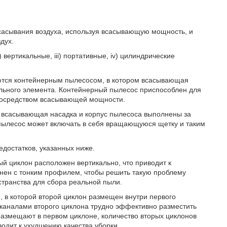
асасывания воздуха, используя всасывающую мощность, и
дух.
 вертикальные, iii) портативные, iv) цилиндрические
ются контейнерным пылесосом, в котором всасывающая
льного элемента. Контейнерный пылесос приспособлен для
 посредством всасывающей мощности.
м всасывающая насадка и корпус пылесоса выполнены за
 пылесос может включать в себя вращающуюся щетку и таким
достатков, указанных ниже.
ый циклон расположен вертикально, что приводит к
лнен с тонким профилем, чтобы решить такую проблему
транства для сбора реальной пыли.
 в которой второй циклон размещен внутри первого
каналами второго циклона трудно эффективно разместить
 размещают в первом циклоне, количество вторых циклонов
одит к ухудшению качества уборки.