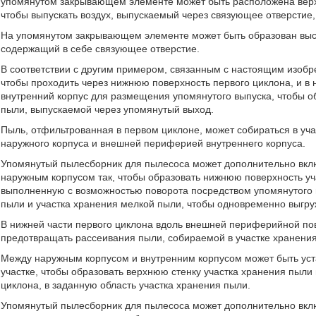
упомянутом закрывающем элементе может быть расположена верхн
чтобы выпускать воздух, выпускаемый через связующее отверстие
На упомянутом закрывающем элементе может быть образован выст
содержащий в себе связующее отверстие.
В соответствии с другим примером, связанным с настоящим изобре
чтобы проходить через нижнюю поверхность первого циклона, и в 
внутренний корпус для размещения упомянутого выпуска, чтобы о
пыли, выпускаемой через упомянутый выход.
Пыль, отфильтрованная в первом циклоне, может собираться в у
наружного корпуса и внешней периферией внутреннего корпуса.
Упомянутый пылесборник для пылесоса может дополнительно вкл
наружным корпусом так, чтобы образовать нижнюю поверхность уч
выполненную с возможностью поворота посредством упомянутого 
пыли и участка хранения мелкой пыли, чтобы одновременно выгру
В нижней части первого циклона вдоль внешней периферийной по
предотвращать рассеивания пыли, собираемой в участке хранени
Между наружным корпусом и внутренним корпусом может быть уст
участке, чтобы образовать верхнюю стенку участка хранения пыли
циклона, в заданную область участка хранения пыли.
Упомянутый пылесборник для пылесоса может дополнительно вклю