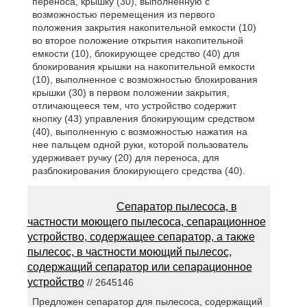
переноса, крышку (30), выполненную с
возможностью перемещения из первого
положения закрытия накопительной емкости (10)
во второе положение открытия накопительной
емкости (10), блокирующее средство (40) для
блокирования крышки на накопительной емкости
(10), выполненное с возможностью блокирования
крышки (30) в первом положении закрытия,
отличающееся тем, что устройство содержит
кнопку (43) управления блокирующим средством
(40), выполненную с возможностью нажатия на
нее пальцем одной руки, которой пользователь
удерживает ручку (20) для переноса, для
разблокирования блокирующего средства (40).
Сепаратор пылесоса, в
частности моющего пылесоса, сепарационное
устройство, содержащее сепаратор, а также
пылесос, в частности моющий пылесос,
содержащий сепаратор или сепарационное
устройство
// 2645146
Предложен сепаратор для пылесоса, содержащий