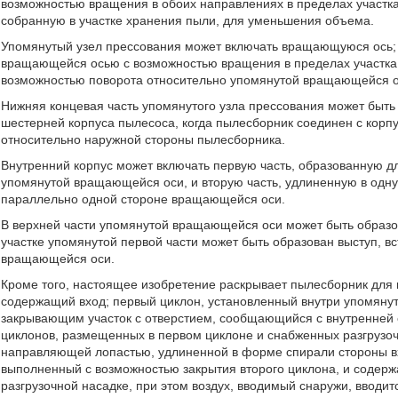
возможностью вращения в обоих направлениях в пределах участка
собранную в участке хранения пыли, для уменьшения объема.
Упомянутый узел прессования может включать вращающуюся ось;
вращающейся осью с возможностью вращения в пределах участка 
возможностью поворота относительно упомянутой вращающейся о
Нижняя концевая часть упомянутого узла прессования может быть 
шестерней корпуса пылесоса, когда пылесборник соединен с корп
относительно наружной стороны пылесборника.
Внутренний корпус может включать первую часть, образованную 
упомянутой вращающейся оси, и вторую часть, удлиненную в одну
параллельно одной стороне вращающейся оси.
В верхней части упомянутой вращающейся оси может быть образов
участке упомянутой первой части может быть образован выступ, 
вращающейся оси.
Кроме того, настоящее изобретение раскрывает пылесборник для
содержащий вход; первый циклон, установленный внутри упомяну
закрывающим участок с отверстием, сообщающийся с внутренней 
циклонов, размещенных в первом циклоне и снабженных разгрузоч
направляющей лопастью, удлиненной в форме спирали стороны вх
выполненный с возможностью закрытия второго циклона, и содер
разгрузочной насадке, при этом воздух, вводимый снаружи, вводит