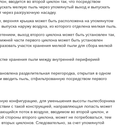
он, вводится во второй циклон так, что посредством
скать мелкую пыль через упомянутый выход и выпускать
 через разгрузочную насадку.
м, верхняя крышка может быть расположена на упомянутом
выпуска наружу воздуха, из которого отделена мелкая пыль.
тением, выход второго циклона может быть установлен так,
нижней части первого циклона может быть установлен
разовать участок хранения мелкой пыли для сбора мелкой
частке хранения пыли между внутренней периферией
ановлена разделительная перегородка, открытая в одном
 и вводить пыль, отфильтрованную посредством первого
нную конфигурацию, для уменьшения высоты пылесборника
ствии с такой конструкцией, направляющая лопасть может
щающийся поток в воздухе, вводимом во второй циклон, и
 стороны второго циклона, может не потребоваться, тем
вторых циклонов. Следовательно, за счет упомянутой