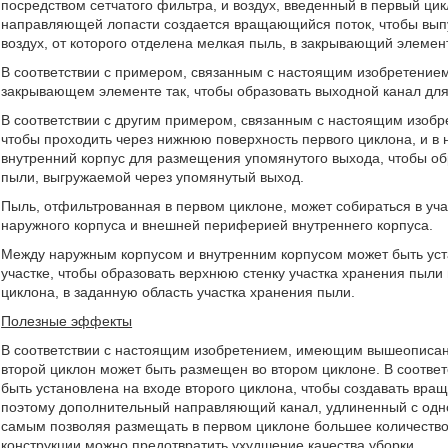
посредством сетчатого фильтра, и воздух, введенный в первый цикл
направляющей лопасти создается вращающийся поток, чтобы выпу
воздух, от которого отделена мелкая пыль, в закрывающий элемент
В соответствии с примером, связанным с настоящим изобретение
закрывающем элементе так, чтобы образовать выходной канал для 
В соответствии с другим примером, связанным с настоящим изобре
чтобы проходить через нижнюю поверхность первого циклона, и в 
внутренний корпус для размещения упомянутого выхода, чтобы об
пыли, выгружаемой через упомянутый выход.
Пыль, отфильтрованная в первом циклоне, может собираться в у
наружного корпуса и внешней периферией внутреннего корпуса.
Между наружным корпусом и внутренним корпусом может быть уст
участке, чтобы образовать верхнюю стенку участка хранения пыли
циклона, в заданную область участка хранения пыли.
Полезные эффекты
В соответствии с настоящим изобретением, имеющим вышеописа
второй циклон может быть размещен во втором циклоне. В соответ
быть установлена на входе второго циклона, чтобы создавать вра
поэтому дополнительный направляющий канал, удлиненный с одной
самым позволяя размещать в первом циклоне большее количество 
конструкции можно предотвратить ухудшение качества уборки.