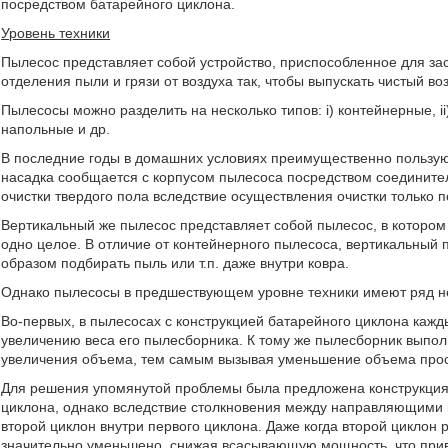
посредством батарейного циклона.
Уровень техники
Пылесос представляет собой устройство, приспособленное для з
отделения пыли и грязи от воздуха так, чтобы выпускать чистый воз
Пылесосы можно разделить на несколько типов: i) контейнерные, ii)
напольные и др.
В последние годы в домашних условиях преимущественно пользу
насадка сообщается с корпусом пылесоса посредством соедините
очистки твердого пола вследствие осуществления очистки только
Вертикальный же пылесос представляет собой пылесос, в которо
одно целое. В отличие от контейнерного пылесоса, вертикальный
образом подбирать пыль или т.п. даже внутри ковра.
Однако пылесосы в предшествующем уровне техники имеют ряд не
Во-первых, в пылесосах с конструкцией батарейного циклона кажд
увеличению веса его пылесборника. К тому же пылесборник выпо
увеличения объема, тем самым вызывая уменьшение объема прос
Для решения упомянутой проблемы была предложена конструкция,
циклона, однако вследствие столкновения между направляющими 
второй циклон внутри первого циклона. Даже когда второй циклон
значительно уменьшено, снижая всасывающую мощность, что прив