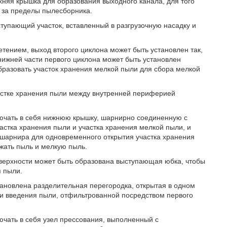
яя крышка для образования выходного канала, для того
, за пределы пылесборника.
упающий участок, вставленный в разгрузочную насадку и
тением, выход второго циклона может быть установлен так,
нижней части первого циклона может быть установлен
бразовать участок хранения мелкой пыли для сбора мелкой
частке хранения пыли между внутренней периферией
ючать в себя нижнюю крышку, шарнирно соединенную с
астка хранения пыли и участка хранения мелкой пыли, и
шарнира для одновременного открытия участка хранения
жать пыль и мелкую пыль.
верхности может быть образована выступающая юбка, чтобы
я пыли.
ановлена разделительная перегородка, открытая в одном
 и введения пыли, отфильтрованной посредством первого
чать в себя узел прессования, выполненный с