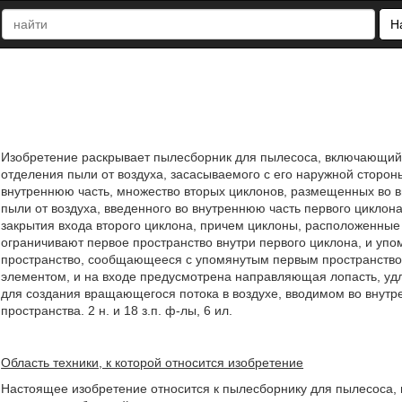
Н
Изобретение раскрывает пылесборник для пылесоса, включающий 
отделения пыли от воздуха, засасываемого с его наружной стороны,
внутреннюю часть, множество вторых циклонов, размещенных во в
пыли от воздуха, введенного во внутреннюю часть первого цикло
закрытия входа второго циклона, причем циклоны, расположенные р
ограничивают первое пространство внутри первого циклона, и уп
пространство, сообщающееся с упомянутым первым пространств
элементом, и на входе предусмотрена направляющая лопасть, уд
для создания вращающегося потока в воздухе, вводимом во внутре
пространства. 2 н. и 18 з.п. ф-лы, 6 ил.
Область техники, к которой относится изобретение
Настоящее изобретение относится к пылесборнику для пылесоса,