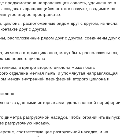
де предусмотрена направляющая лопасть, удлиненная в
ы создавать вращающийся поток в воздухе, вводимом во
мянутое второе пространство.
, циклоны, расположенные рядом друг с другом, из числа
контакте друг с другом.
ны, расположенные рядом друг с другом, соединены друг с
 из числа вторых циклонов, могут быть расположены так,
остью первого циклона.
етением, в центре второго циклона может быть
торого отделена мелкая пыль, и упомянутая направляющая
ном между внутренней периферией второго циклона и
иклона.
ельно с заданными интервалами вдоль внешней периферии
о диметра разгрузочной насадки, чтобы ограничить выпуск
ез разгрузочную насадку.
рстие, соответствующее разгрузочной насадке, и на