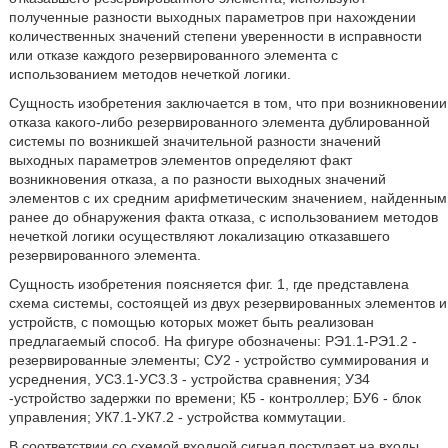
полученные разности выходных параметров при нахождении
количественных значений степени уверенности в исправности
или отказе каждого резервированного элемента с
использованием методов нечеткой логики.
Сущность изобретения заключается в том, что при возникновении
отказа какого-либо резервированного элемента дублированной
системы по возникшей значительной разности значений
выходных параметров элементов определяют факт
возникновения отказа, а по разности выходных значений
элементов с их средним арифметическим значением, найденным
ранее до обнаружения факта отказа, с использованием методов
нечеткой логики осуществляют локализацию отказавшего
резервированного элемента.
Сущность изобретения поясняется фиг. 1, где представлена
схема системы, состоящей из двух резервированных элементов и
устройств, с помощью которых может быть реализован
предлагаемый способ. На фигуре обозначены: РЭ1.1-РЭ1.2 -
резервированные элементы; СУ2 - устройство суммирования и
усреднения, УС3.1-УС3.3 - устройства сравнения; УЗ4
-устройство задержки по времени; К5 - контроллер; БУ6 - блок
управления; УК7.1-УК7.2 - устройства коммутации.
В соответствии со схемой входной сигнал поступает на входы