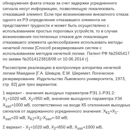
обнаружения факта отказа за счет задержки усредненного
сигнала несут информацию, позволяющую локализовать
отказавший элемент. Если при возникновении внезапного отказа
одного из РЭ определение отказавшего элемента не
представляет трудности и может быть осуществлено с
использованием простых пороговых устройств, то в случае
возникновения постепенных отказов для локализации
отказавшего элемента целесообразнее использовать методы
нечеткой логики [Способ резервирования систем с
использованием методов нечеткой логики. Патент РФ №2565417
по заявке №2014123818/08 от 10.06.2014 г].
Рассмотрим реализацию в контроллере алгоритма нечеткой
логики Мамдани [Г.А. Шевцов, Е.М. Шеремет. Логическое
резервирование. Издательство Львовского университета, 1973,
стр. 82] для трех вариантов:
1 вариант - значения выходных параметров РЭ1.1-РЭ1.2:
Х
=1020 мВ, Х
=950 мВ, значение выходного параметра УЗ4
1
2
Х
=1000 мВ, соответственно на входе К5 отклонения выходных
зап
сигналов от задержанного усредненного значения: Х
=Х
-
К1
1
Х
=20 мВ; Х
=Х
-Х
=-50 мВ;
зап
K2
2
зап
2 вариант - Х
=1020 мВ, Х
=850 мВ, Х
=1000 мВ,
1
2
зап