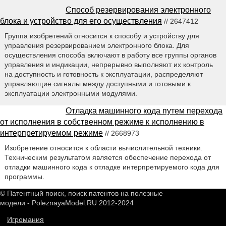
Способ резервирования электронного
блока и устройство для его осуществления
// 2647412
Группа изобретений относится к способу и устройству для
управления резервированием электронного блока. Для
осуществления способа включают в работу все группы органов
управления и индикации, непрерывно выполняют их контроль
на доступность и готовность к эксплуатации, распределяют
управляющие сигналы между доступными и готовыми к
эксплуатации электронными модулями.
Отладка машинного кода путем перехода
от исполнения в собственном режиме к исполнению в
интерпретируемом режиме
// 2668973
Изобретение относится к области вычислительной техники.
Техническим результатом является обеспечение перехода от
отладки машинного кода к отладке интерпретируемого кода для
программы.
© Патентный поиск, поиск патентов на полезные
модели - PoleznayaModel.RU 2012-2024
Игромания