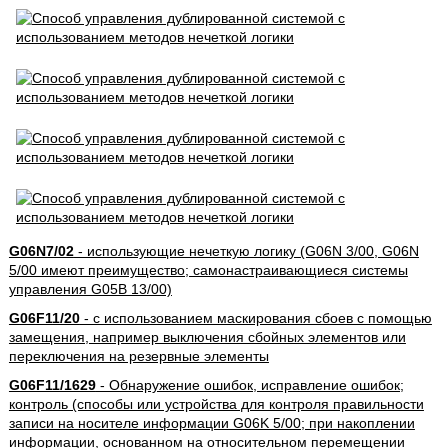
G06N7/02
- использующие нечеткую логику (G06N 3/00, G06N
5/00 имеют преимущество; самонастраивающиеся системы
управления G05B 13/00)
G06F11/20
- с использованием маскирования сбоев с помощью
замещения, например выключения сбойных элементов или
переключения на резервные элементы
G06F11/1629
- Обнаружение ошибок, исправление ошибок;
контроль (способы или устройства для контроля правильности
записи на носителе информации G06K 5/00; при накоплении
информации, основанном на относительном перемещении