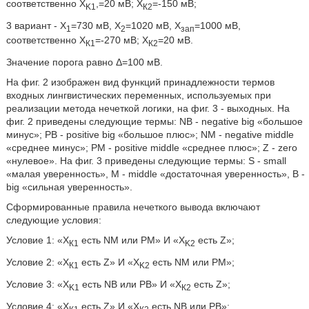
соответственно Х
,=20 мВ; Х
=-150 мВ;
K1
К2
3 вариант - Х
=730 мВ, Х
=1020 мВ, Х
=1000 мВ,
1
2
зап
соответственно Х
=-270 мВ; Х
=20 мВ.
К1
К2
Значение порога равно Δ=100 мВ.
На фиг. 2 изображен вид функций принадлежности термов
входных лингвистических переменных, используемых при
реализации метода нечеткой логики, на фиг. 3 - выходных. На
фиг. 2 приведены следующие термы: NB - negative big «большое
минус»; РВ - positive big «большое плюс»; NM - negative middle
«среднее минус»; РМ - positive middle «среднее плюс»; Z - zero
«нулевое». На фиг. 3 приведены следующие термы: S - small
«малая уверенность», М - middle «достаточная уверенность», В -
big «сильная уверенность».
Сформированные правила нечеткого вывода включают
следующие условия:
Условие 1: «Х
есть NM или РМ» И «Х
есть Z»;
К1
K2
Условие 2: «Х
есть Z» И «Х
есть NM или РМ»;
К1
K2
Условие 3: «X
есть NB или РВ» И «Х
есть Z»;
K1
К2
Условие 4: «Х
есть Z» И «Х
есть NB или РВ»;
К1
К2