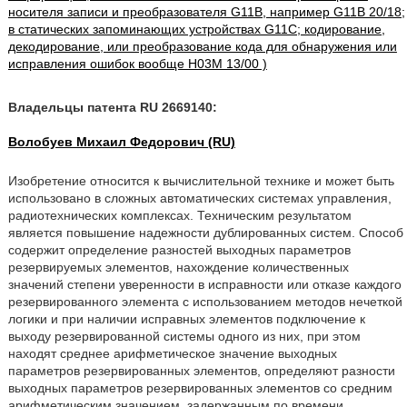
носителя записи и преобразователя G11B, например G11B 20/18;
в статических запоминающих устройствах G11C; кодирование,
декодирование, или преобразование кода для обнаружения или
исправления ошибок вообще H03M 13/00 )
Владельцы патента RU 2669140:
Волобуев Михаил Федорович (RU)
Изобретение относится к вычислительной технике и может быть
использовано в сложных автоматических системах управления,
радиотехнических комплексах. Техническим результатом
является повышение надежности дублированных систем. Способ
содержит определение разностей выходных параметров
резервируемых элементов, нахождение количественных
значений степени уверенности в исправности или отказе каждого
резервированного элемента с использованием методов нечеткой
логики и при наличии исправных элементов подключение к
выходу резервированной системы одного из них, при этом
находят среднее арифметическое значение выходных
параметров резервированных элементов, определяют разности
выходных параметров резервированных элементов со средним
арифметическим значением, задержанным по времени,