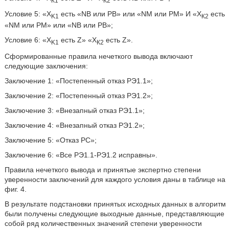
Условие 5: «X
есть «NB или РВ» или «NM или РМ» И «Х
есть
K1
К2
«NM или РМ» или «NB или РВ»;
Условие 6: «Х
есть Z» «Х
есть Z».
K1
К2
Сформированные правила нечеткого вывода включают
следующие заключения:
Заключение 1: «Постепенный отказ РЭ1.1»;
Заключение 2: «Постепенный отказ РЭ1.2»;
Заключение 3: «Внезапный отказ РЭ1.1»;
Заключение 4: «Внезапный отказ РЭ1.2»;
Заключение 5: «Отказ РС»;
Заключение 6: «Все РЭ1.1-РЭ1.2 исправны».
Правила нечеткого вывода и принятые экспертно степени
уверенности заключений для каждого условия даны в таблице на
фиг. 4.
В результате подстановки принятых исходных данных в алгоритм
были получены следующие выходные данные, представляющие
собой ряд количественных значений степени уверенности