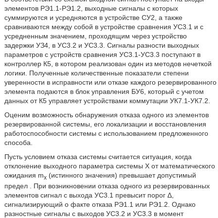
элементов РЭ1.1-РЭ1.2, выходные сигналы с которых
суммируются и усредняются в устройстве СУ2, а также
сравниваются между собой в устройстве сравнения УС3.1 и с
усредненным значением, проходящим через устройство
задержки УЗ4, в УС3.2 и УС3.3. Сигналы разности выходных
параметров с устройств сравнения УС3.1-УС3.3 поступают в
контроллер К5, в котором реализован один из методов нечеткой
логики. Полученные количественные показатели степени
уверенности в исправности или отказе каждого резервированного
элемента подаются в блок управления БУ6, который с учетом
данных от К5 управляет устройствами коммутации УК7.1-УК7.2.
Оценим возможность обнаружения отказа одного из элементов
резервированной системы, его локализации и восстановления
работоспособности системы с использованием предложенного
способа.
Пусть условием отказа системы считается ситуация, когда
отклонение выходного параметра системы X от математического
ожидания m
(истинного значения) превышает допустимый
х
предел
. При возникновении отказа одного из резервированных
элементов сигнал с выхода УС3.1 превысит порог Δ,
сигнализирующий о факте отказа РЭ1.1 или РЭ1.2. Однако
разностные сигналы с выходов УС3.2 и УС3.3 в момент