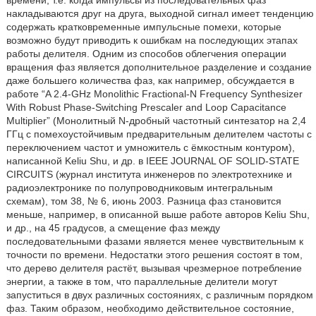
времени, т.е. когда импульсы из последовательных фаз
накладываются друг на друга, выходной сигнал имеет тенденцию
содержать кратковременные импульсные помехи, которые
возможно будут приводить к ошибкам на последующих этапах
работы делителя. Одним из способов облегчения операции
вращения фаз является дополнительное разделение и создание
даже большего количества фаз, как например, обсуждается в
работе “A 2.4-GHz Monolithic Fractional-N Frequency Synthesizer
With Robust Phase-Switching Prescaler and Loop Capacitance
Multiplier” (Монолитный N-дробный частотный синтезатор на 2,4
ГГц с помехоустойчивым предварительным делителем частоты с
переключением частот и умножитель с ёмкостным контуром),
написанной Keliu Shu, и др. в IEEE JOURNAL OF SOLID-STATE
CIRCUITS (журнал института инженеров по электротехнике и
радиоэлектронике по полупроводниковым интегральным
схемам), том 38, № 6, июнь 2003. Разница фаз становится
меньше, например, в описанной выше работе авторов Keliu Shu,
и др., на 45 градусов, а смещение фаз между
последовательными фазами является менее чувствительным к
точности по времени. Недостатки этого решения состоят в том,
что дерево делителя растёт, вызывая чрезмерное потребление
энергии, а также в том, что параллельные делители могут
запуститься в двух различных состояниях, с различным порядком
фаз. Таким образом, необходимо действительное состояние,