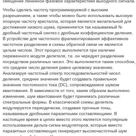
смещение линейной фазовой характеристики выходного сигнала.
Чтобы сделать частоту программируемой с высоким
разрешением, а также чтобы можно было использовать высокую
опорную частоту кристалла, которая является желательной для
достижения низкого шума, применяется так называемый N-
дробный частотный синтез с дробным коэффициентом деления.
В устройстве для частотного фрагментирования эффективное
частотное разделение в схемы обратной связи не является
целым числом. Этот процесс выполняется при наличии
переменного модуля делителя, т.е. он чередует разделение
посредством различных чисел. Это выполняется таким способом,
что среднее число деления равно целевому значению.
Анализируя частотный спектр последовательностей чисел
деления, среднее значение будет создавать правильное
значение постоянного тока (DC), сопровождаемое шумом
квантования. В зависимости от того, каким образом выполнено
изменение, шум квантования будет принимать различные
спектральные формы. В классической схемы делитель
модулируется периодически, создавая прочные тоны,
называемые дробными паразитными составляющими. В
настоящее время в цепях вместо этого является популярным
использование дельта-сигма-модуляторов, которые вместо
паразитных составляющих генерируют высокочастотный шум