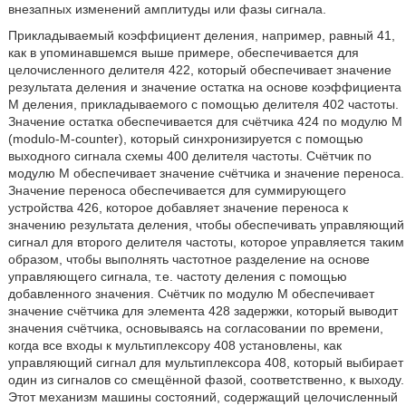
внезапных изменений амплитуды или фазы сигнала.
Прикладываемый коэффициент деления, например, равный 41,
как в упоминавшемся выше примере, обеспечивается для
целочисленного делителя 422, который обеспечивает значение
результата деления и значение остатка на основе коэффициента
М деления, прикладываемого с помощью делителя 402 частоты.
Значение остатка обеспечивается для счётчика 424 по модулю М
(modulo-M-counter), который синхронизируется с помощью
выходного сигнала схемы 400 делителя частоты. Счётчик по
модулю М обеспечивает значение счётчика и значение переноса.
Значение переноса обеспечивается для суммирующего
устройства 426, которое добавляет значение переноса к
значению результата деления, чтобы обеспечивать управляющий
сигнал для второго делителя частоты, которое управляется таким
образом, чтобы выполнять частотное разделение на основе
управляющего сигнала, т.е. частоту деления с помощью
добавленного значения. Счётчик по модулю М обеспечивает
значение счётчика для элемента 428 задержки, который выводит
значения счётчика, основываясь на согласовании по времени,
когда все входы к мультиплексору 408 установлены, как
управляющий сигнал для мультиплексора 408, который выбирает
один из сигналов со смещённой фазой, соответственно, к выходу.
Этот механизм машины состояний, содержащий целочисленный