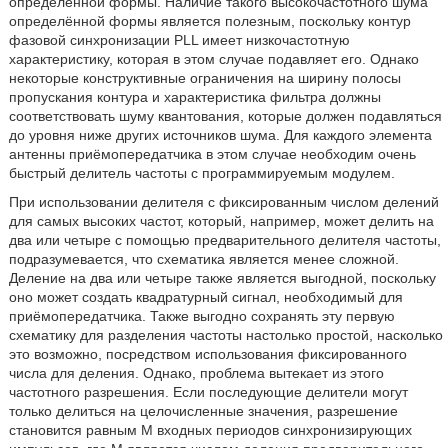
определённой формы. Наличие такого высокочастотного шума
определённой формы является полезным, поскольку контур
фазовой синхронизации PLL имеет низкочастотную
характеристику, которая в этом случае подавляет его. Однако
некоторые конструктивные ограничения на ширину полосы
пропускания контура и характеристика фильтра должны
соответствовать шуму квантования, которые должен подавляться
до уровня ниже других источников шума. Для каждого элемента
антенны приёмопередатчика в этом случае необходим очень
быстрый делитель частоты с программируемым модулем.
При использовании делителя с фиксированным числом делений
для самых высоких частот, который, например, может делить на
два или четыре с помощью предварительного делителя частоты,
подразумевается, что схематика является менее сложной.
Деление на два или четыре также является выгодной, поскольку
оно может создать квадратурный сигнал, необходимый для
приёмопередатчика. Также выгодно сохранять эту первую
схематику для разделения частоты настолько простой, насколько
это возможно, посредством использования фиксированного
числа для деления. Однако, проблема вытекает из этого
частотного разрешения. Если последующие делители могут
только делиться на целочисленные значения, разрешение
становится равным М входных периодов синхронизирующих