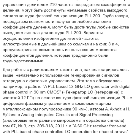
управления делителем 210 частоты посредством коэффициента
деления, могут быть достигнуты желаемые свойства выходного
сигнала контура фазовой синхронизации PLL 200. Грубо говоря,
посредством возможности получения любого значения
коэффициента деления, могут быть достигнуты любые свойства
выходного сигнала для контура PLL 200. Варианты
осуществления изобретения делителей частоты,
иллюстрируемые в дальнейшем со ссылками на фиг. 3 и 4,
предусматривают возможность использования множества
коэффициентов деления, которые традиционно были
труднодостижимыми.
Для работы с радиоканалом такого типа, как иллюстрировалось
выше, желательно использование генерирования сигналов
гетеродина с фазовым управлением. Эта тема обсуждалась,
например, в работе “A PLL based 12 GHz LO generator with digital
phase control in 90 nm CMOS” («Генератор LO (гетеродина) с
частотой 12 ГГц на основе контура фазовой синхронизации PLL с
цифровым фазовым управлением в комплементарном
металлооксидном полупроводнике 90 нм»), авторы A. Axholt и H.
Sjöland в Analog Integrated Circuits and Signal Processing
(аналоговые интегральные микросхемы и обработка сигнала),
том 67, № 3, стр. 309-318, 2011 г. и “A 60 GHz receiver front-end
with PLL based phase controlled LO generation for phased-arrays”