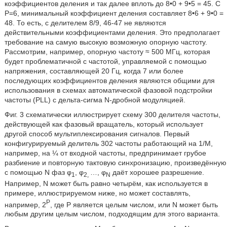
коэффициентов деления и так далее вплоть до 8•0 + 9•5 = 45. С
P=6, минимальный коэффициент деления составляет 8•6 + 9•0 =
48. То есть, с делителем 8/9, 46-47 не являются
действительными коэффициентами деления. Это предполагает
требование на самую высокую возможную опорную частоту.
Рассмотрим, например, опорную частоту ≈ 500 МГц, которая
будет проблематичной с частотой, управляемой с помощью
напряжения, составляющей 20 Гц, когда 7 или более
последующих коэффициентов деления являются общими для
использования в схемах автоматической фазовой подстройки
частоты (PLL) с дельта-сигма N-дробной модуляцией.
Фиг. 3 схематически иллюстрирует схему 300 делителя частоты,
действующей как фазовый вращатель, который использует
другой способ мультиплексирования сигналов. Первый
конфигурируемый делитель 302 частоты работающий на 1/М,
например, на ¼ от входной частоты, предпринимает грубое
разбиение и повторную тактовую синхронизацию, произведённую
с помощью N фаз φ
, φ
…, φ
даёт хорошее разрешение.
1
2,
N
Например, N может быть равно четырём, как используется в
примере, иллюстрируемом ниже, но может составлять,
P
например, 2
, где P является целым числом, или N может быть
любым другим целым числом, подходящим для этого варианта.