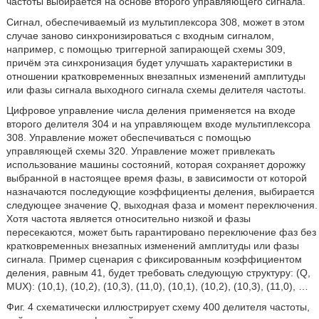
частоты выбирается на основе второго управляющего сигнала.
Сигнал, обеспечиваемый из мультиплексора 308, может в этом
случае заново синхронизироваться с входным сигналом,
например, с помощью триггерной запирающей схемы 309,
причём эта синхронизация будет улучшать характеристики в
отношении кратковременных внезапных изменений амплитуды
или фазы сигнала выходного сигнала схемы делителя частоты.
Цифровое управление числа деления применяется на входе
второго делителя 304 и на управляющем входе мультиплексора
308. Управление может обеспечиваться с помощью
управляющей схемы 320. Управление может привлекать
использование машины состояний, которая сохраняет дорожку
выбранной в настоящее время фазы, в зависимости от которой
назначаются последующие коэффициенты деления, выбирается
следующее значение Q, выходная фаза и момент переключения.
Хотя частота является относительно низкой и фазы
пересекаются, может быть гарантировано переключение фаз без
кратковременных внезапных изменений амплитуды или фазы
сигнала. Пример сценария с фиксированным коэффициентом
деления, равным 41, будет требовать следующую структуру: (Q,
MUX): (10,1), (10,2), (10,3), (11,0), (10,1), (10,2), (10,3), (11,0), …
Фиг. 4 схематически иллюстрирует схему 400 делителя частоты,