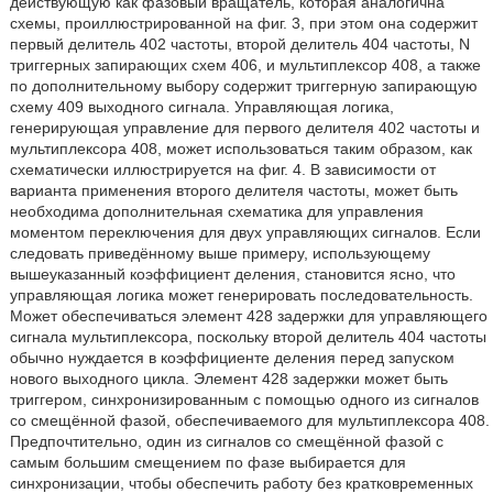
действующую как фазовый вращатель, которая аналогична
схемы, проиллюстрированной на фиг. 3, при этом она содержит
первый делитель 402 частоты, второй делитель 404 частоты, N
триггерных запирающих схем 406, и мультиплексор 408, а также
по дополнительному выбору содержит триггерную запирающую
схему 409 выходного сигнала. Управляющая логика,
генерирующая управление для первого делителя 402 частоты и
мультиплексора 408, может использоваться таким образом, как
схематически иллюстрируется на фиг. 4. В зависимости от
варианта применения второго делителя частоты, может быть
необходима дополнительная схематика для управления
моментом переключения для двух управляющих сигналов. Если
следовать приведённому выше примеру, использующему
вышеуказанный коэффициент деления, становится ясно, что
управляющая логика может генерировать последовательность.
Может обеспечиваться элемент 428 задержки для управляющего
сигнала мультиплексора, поскольку второй делитель 404 частоты
обычно нуждается в коэффициенте деления перед запуском
нового выходного цикла. Элемент 428 задержки может быть
триггером, синхронизированным с помощью одного из сигналов
со смещённой фазой, обеспечиваемого для мультиплексора 408.
Предпочтительно, один из сигналов со смещённой фазой с
самым большим смещением по фазе выбирается для
синхронизации, чтобы обеспечить работу без кратковременных