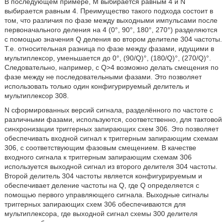
В последующем примере, M выбирается равным 4 и N
выбирается равным 4. Преимущество такого подхода состоит в
том, что различия по фазе между выходными импульсами после
первоначального деления на 4 (0°, 90°, 180°, 270°) разделяются
с помощью значения Q деления во втором делителе 304 частоты.
Т.е. относительная разница по фазе между фазами, идущими в
мультиплексор, уменьшается до 0°, (90/Q)°, (180/Q)°, (270/Q)°.
Следовательно, например, с Q>4 возможно делать смещения по
фазе между не последовательными фазами. Это позволяет
использовать только один конфигурируемый делитель и
мультиплексор 308.
N сформированных версий сигнала, разделённого по частоте с
различными фазами, используются, соответственно, для тактовой
синхронизации триггерных запирающих схем 306. Это позволяет
обеспечивать входной сигнал к триггерным запирающим схемам
306, с соответствующим фазовым смещением. В качестве
входного сигнала к триггерным запирающим схемам 306
используется выходной сигнал из второго делителя 304 частоты.
Второй делитель 304 частоты является конфигурируемым и
обеспечивает деление частоты на Q, где Q определяется с
помощью первого управляющего сигнала. Выходные сигналы
триггерных запирающих схем 306 обеспечиваются для
мультиплексора, где выходной сигнал схемы 300 делителя