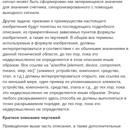
сигнал может быть сформирован как запирающееся значение
для значения счётчика, синхронизированного с помощью
выходного сигнала.
Другие задачи, признаки и преимущества настоящего
изобретения будут понятны из последующего подробного
описания, из прикреплённых зависимых пунктов формулы
изобретения, а также из чертежей. В общем все термины,
используемые в формуле изобретения, должны
интерпретироваться в соответствии с их обычными значениями в
данной технической области, до тех пор, пока это
недвусмысленно не определяется в этом описании иным
образом. Все ссылки на “a/an/the [element, device, component,
means, step, etc]” (элемент, устройство, компонент, средство,
этап, и т.д.) должны интерпретироваться открыто, как ссылка на,
по меньшей мере, один пример из упоминавшихся элемента,
устройства, компонента, средства, этапа и т.д., до тех пор, пока
это недвусмысленно не определяется иным образом. Этапы
любого раскрываемого здесь способа не должны выполняться в
точно раскрываемом порядке, до тех пор, пока это
недвусмысленно не определяется.
Краткое описание чертежей
Приведённая выше часть описания, а также дополнительные