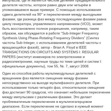
импульсов, где М является числом деления предварительного
делителя частоты, которое равно двум или четырём в
упоминавшемся выше примере. С помощью использования
сдвига делителей на 90° и переключения между выходными
фазами, где разница фаз между последующими фазами равна
циклу генератора, управляемого напряжением (VCO), может
быть восстановлено полное разрешение, например, таким
образом, как обсуждается в работе “Sub-Integer Frequency
Synthesis Using Phase-Rotating Frequency Dividers” (Синтез
частоты Sub-Integer, с использованием делителей частоты с
вращающейся фазой), автор - Brian A. Floyd в IEEE
TRANSACTIONS ON CIRCUITS AND SYSTEMS I: REGULAR
PAPERS (институт инженеров по электротехнике и
радиоэлектронике, научные труды по теме цепей и систем I:
официальные документы), том 55, №. 7, август 2008.
Один из способов работы мультимодульных делителей с
вращением фаз является смещение между фазами
непосредственно на выходе мультифазного делителя. При
использовании только четырёх фаз, относительное смещение
фаз достигает 90 градусов, что означает небольшое пересечение
между импульсами с различными фазами. Это делает
проблематичным переключение в мультигигагерцовом
диапазоне. Если переключение не сделано в нужный момент