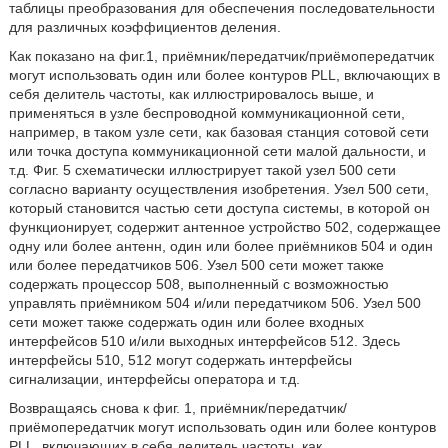
таблицы преобразования для обеспечения последовательности
для различных коэффициентов деления.
Как показано на фиг.1, приёмник/передатчик/приёмопередатчик
могут использовать один или более контуров PLL, включающих в
себя делитель частоты, как иллюстрировалось выше, и
применяться в узле беспроводной коммуникационной сети,
например, в таком узле сети, как базовая станция сотовой сети
или точка доступа коммуникационной сети малой дальности, и
т.д. Фиг. 5 схематически иллюстрирует такой узел 500 сети
согласно варианту осуществления изобретения. Узел 500 сети,
который становится частью сети доступа системы, в которой он
функционирует, содержит антенное устройство 502, содержащее
одну или более антенн, один или более приёмников 504 и один
или более передатчиков 506. Узел 500 сети может также
содержать процессор 508, выполненный с возможностью
управлять приёмником 504 и/или передатчиком 506. Узел 500
сети может также содержать один или более входных
интерфейсов 510 и/или выходных интерфейсов 512. Здесь
интерфейсы 510, 512 могут содержать интерфейсы
сигнализации, интерфейсы оператора и т.д.
Возвращаясь снова к фиг. 1, приёмник/передатчик/
приёмопередатчик могут использовать один или более контуров
PLL, включающих в себя делитель частоты, как