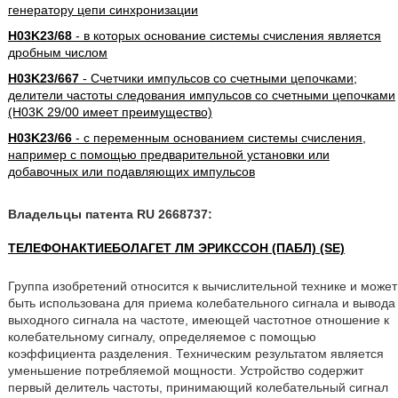
генератору цепи синхронизации
H03K23/68
- в которых основание системы счисления является
дробным числом
H03K23/667
- Счетчики импульсов со счетными цепочками;
делители частоты следования импульсов со счетными цепочками
(H03K 29/00 имеет преимущество)
H03K23/66
- с переменным основанием системы счисления,
например с помощью предварительной установки или
добавочных или подавляющих импульсов
Владельцы патента RU 2668737:
ТЕЛЕФОНАКТИЕБОЛАГЕТ ЛМ ЭРИКССОН (ПАБЛ) (SE)
Группа изобретений относится к вычислительной технике и может
быть использована для приема колебательного сигнала и вывода
выходного сигнала на частоте, имеющей частотное отношение к
колебательному сигналу, определяемое с помощью
коэффициента разделения. Техническим результатом является
уменьшение потребляемой мощности. Устройство содержит
первый делитель частоты, принимающий колебательный сигнал