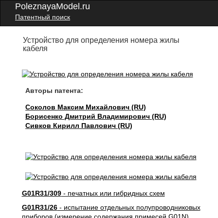
PoleznayaModel.ru
Патентный поиск
Устройство для определения номера жилы
кабеля
Авторы патента:
Соколов Максим Михайлович (RU)
Борисенко Дмитрий Владимирович (RU)
Сивков Кирилл Павлович (RU)
G01R31/309
- печатных или гибридных схем
G01R31/26
- испытание отдельных полупроводниковых
приборов (измерение содержания примесей G01N)