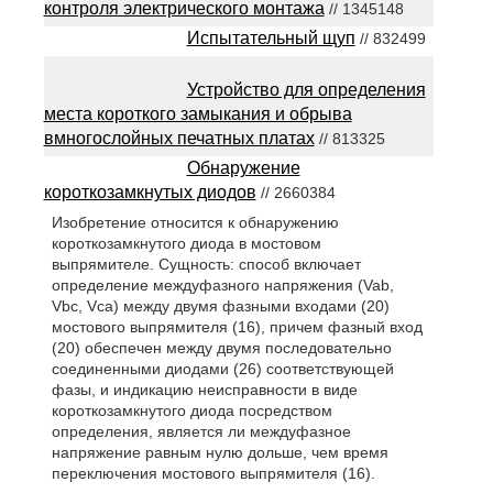
контроля электрического монтажа
// 1345148
Испытательный щуп
// 832499
Устройство для определения
места короткого замыкания и обрыва
вмногослойных печатных платах
// 813325
Обнаружение
короткозамкнутых диодов
// 2660384
Изобретение относится к обнаружению
короткозамкнутого диода в мостовом
выпрямителе. Сущность: способ включает
определение междуфазного напряжения (Vab,
Vbc, Vca) между двумя фазными входами (20)
мостового выпрямителя (16), причем фазный вход
(20) обеспечен между двумя последовательно
соединенными диодами (26) соответствующей
фазы, и индикацию неисправности в виде
короткозамкнутого диода посредством
определения, является ли междуфазное
напряжение равным нулю дольше, чем время
переключения мостового выпрямителя (16).