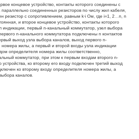
вое концевое устройство, контакты которого соединены с
а параллельно соединенных резисторов по числу жил кабеля,
 резистор с сопротивлением, равным k⋅i Ом, где i=1, 2…n, n
тоянная, и второе концевое устройство, контакты которого
л индикации, первый n-канальный коммутатор, узел выбора
первого n-канального коммутатора подключены n контактов
первый выход узла выбора каналов, выход первого n-
 номера жилы, а первый и второй входы узла индикации
дом определителя номера жилы соответственно,
альный коммутатор, при этом к первым входам второго n-
 устройства, ко второму его входу подключен третий выход
дключен ко второму входу определителя номера жилы, а
выбора каналов.