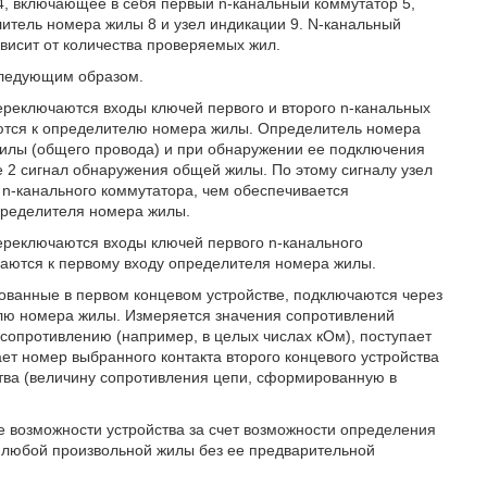
 4, включающее в себя первый n-канальный коммутатор 5,
литель номера жилы 8 и узел индикации 9. N-канальный
висит от количества проверяемых жил.
следующим образом.
реключаются входы ключей первого и второго n-канальных
ются к определителю номера жилы. Определитель номера
илы (общего провода) и при обнаружении ее подключения
 2 сигнал обнаружения общей жилы. По этому сигналу узел
n-канального коммутатора, чем обеспечивается
пределителя номера жилы.
реключаются входы ключей первого n-канального
чаются к первому входу определителя номера жилы.
ванные в первом концевом устройстве, подключаются через
елю номера жилы. Измеряется значения сопротивлений
опротивлению (например, в целых числах кОм), поступает
ет номер выбранного контакта второго концевого устройства
ства (величину сопротивления цепи, сформированную в
 возможности устройства за счет возможности определения
а любой произвольной жилы без ее предварительной