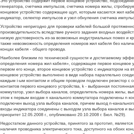
Это устройство содержит первое концевое устройство, подсоедине
генератора, счетчика импульсов, счетчика номера жилы, стробир
концевое устройство содержащее щуп, которым касаются жил кабе
индикатор, селектор импульсов и узел обнуления счетчика импульс
Устройство непригодно для проверки кабелей большой протяженнос
производительность вследствие ручного задания входных воздейс
низкую достоверность из-за возможных индустриальных помех и к
также невозможность определения номеров жил кабеля без наличия
концах кабеля - общего провода.
Наиболее близким по технической сущности и достигаемому эффе
определения номера жил кабеля», содержащее первое концевое ус
первом его конце, второе концевое устройство с индикатором на 
концевое устройство выполнено в виде набора параллельно соеди
каждым i-ым контактом и общим проводом подключен резистор с со
контактов первого концевого устройства, k - выбранная постоянна
коммутатор, узел выбора каналов, определитель номера жилы, в
этом к первым входам n канального коммутатора подключены n конт
подключен выход узла выбора каналов, причем выход n-канальног
входы индикатора соединены с выходом узла выбора каналов и в
приоритет 12.05.2008 г., опубликовано 20.10.2008 г. Бюл. №29).
Недостатком данного устройства, принятого за прототип, являетс
наличия проводника электрического тока, доступного на обоих кон