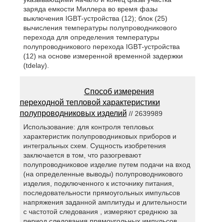
заряда емкости Миллера во время фазы
выключения IGBT-устройства (12); блок (25)
вычисления температуры полупроводникового
перехода для определения температуры
полупроводникового перехода IGBT-устройства
(12) на основе измеренной временной задержки
(tdelay).
Способ измерения
переходной тепловой характеристики
полупроводниковых изделий
// 2639989
Использование: для контроля тепловых
характеристик полупроводниковых приборов и
интегральных схем. Сущность изобретения
заключается в том, что разогревают
полупроводниковое изделие путем подачи на вход
(на определенные выводы) полупроводникового
изделия, подключенного к источнику питания,
последовательности прямоугольных импульсов
напряжения заданной амплитуды и длительности
с частотой следования , измеряют среднюю за
период следования прямоугольных импульсов