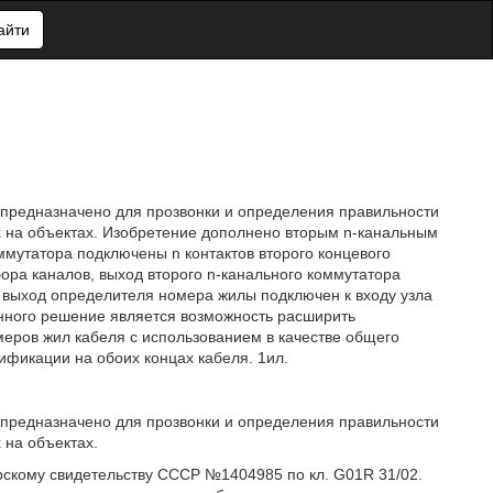
айти
и предназначено для прозвонки и определения правильности
 на объектах. Изобретение дополнено вторым n-канальным
ммутатора подключены n контактов второго концевого
бора каналов, выход второго n-канального коммутатора
 выход определителя номера жилы подключен к входу узла
енного решение является возможность расширить
еров жил кабеля с использованием в качестве общего
фикации на обоих концах кабеля. 1ил.
и предназначено для прозвонки и определения правильности
 на объектах.
рскому свидетельству СССР №1404985 по кл. G01R 31/02.