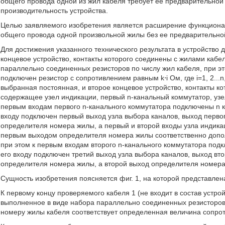
общего провода одной из жил кабеля требует ее предварительной
производительность устройства.
Целью заявляемого изобретения является расширение функционал
общего провода одной произвольной жилы без ее предварительно
Для достижения указанного технического результата в устройств
концевое устройство, контакты которого соединены с жилами кабе
параллельно соединенных резисторов по числу жил кабеля, при э
подключен резистор с сопротивлением равным k⋅i Ом, где i=1, 2...n,
выбранная постоянная, и второе концевое устройство, контакты ко
содержащее узел индикации, первый n-канальный коммутатор, узе
первым входам первого n-канального коммутатора подключены n кон
входу подключен первый выход узла выбора каналов, выход перво
определителя номера жилы, а первый и второй входы узла индика
первым выходом определителя номера жилы соответственно допо
при этом к первым входам второго n-канального коммутатора подкл
его входу подключен третий выход узла выбора каналов, выход вт
определителя номера жилы, а второй выход определителя номера 
Сущность изобретения поясняется фиг. 1, на которой представлен
К первому концу проверяемого кабеля 1 (не входит в состав устро
выполненное в виде набора параллельно соединенных резисторов 
номеру жилы кабеля соответствует определенная величина сопрот