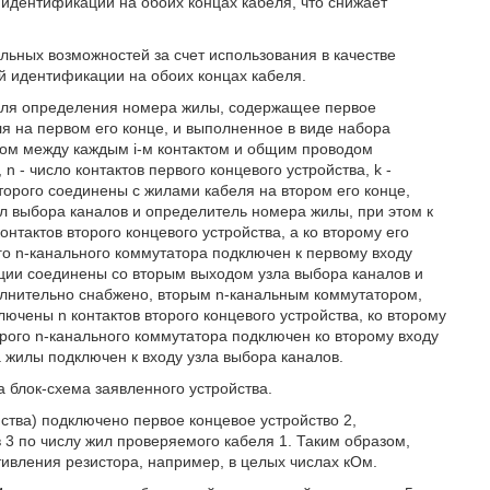
 идентификации на обоих концах кабеля, что снижает
ьных возможностей за счет использования в качестве
й идентификации на обоих концах кабеля.
о для определения номера жилы, содержащее первое
ля на первом его конце, и выполненное в виде набора
том между каждым i-м контактом и общим проводом
 n - число контактов первого концевого устройства, k -
торого соединены с жилами кабеля на втором его конце,
л выбора каналов и определитель номера жилы, при этом к
тактов второго концевого устройства, а ко второму его
го n-канального коммутатора подключен к первому входу
ции соединены со вторым выходом узла выбора каналов и
лнительно снабжено, вторым n-канальным коммутатором,
ючены n контактов второго концевого устройства, ко второму
орого n-канального коммутатора подключен ко второму входу
жилы подключен к входу узла выбора каналов.
а блок-схема заявленного устройства.
йства) подключено первое концевое устройство 2,
3 по числу жил проверяемого кабеля 1. Таким образом,
ивления резистора, например, в целых числах кОм.