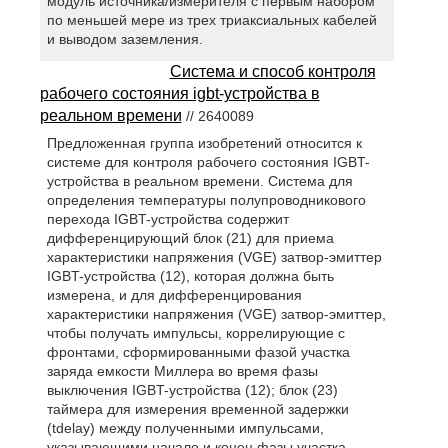
модуль источника/измерителя с первым набором
по меньшей мере из трех триаксиальных кабелей
и выводом заземления.
Система и способ контроля
рабочего состояния igbt-устройства в
реальном времени
// 2640089
Предложенная группа изобретений относится к
системе для контроля рабочего состояния IGBT-
устройства в реальном времени. Система для
определения температуры полупроводникового
перехода IGBT-устройства содержит
дифференцирующий блок (21) для приема
характеристики напряжения (VGE) затвор-эмиттер
IGBT-устройства (12), которая должна быть
измерена, и для дифференцирования
характеристики напряжения (VGE) затвор-эмиттер,
чтобы получать импульсы, коррелирующие с
фронтами, сформированными фазой участка
заряда емкости Миллера во время фазы
выключения IGBT-устройства (12); блок (23)
таймера для измерения временной задержки
(tdelay) между полученными импульсами,
указывающими начало и конец фазы участка