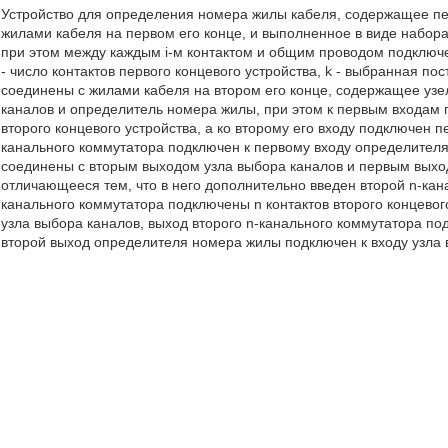
Устройство для определения номера жилы кабеля, содержащее пер
жилами кабеля на первом его конце, и выполненное в виде набор
при этом между каждым i-м контактом и общим проводом подключен
- число контактов первого концевого устройства, k - выбранная пос
соединены с жилами кабеля на втором его конце, содержащее узе
каналов и определитель номера жилы, при этом к первым входам 
второго концевого устройства, а ко второму его входу подключен 
канального коммутатора подключен к первому входу определителя
соединены с вторым выходом узла выбора каналов и первым выхо
отличающееся тем, что в него дополнительно введен второй n-кан
канального коммутатора подключены n контактов второго концевого
узла выбора каналов, выход второго n-канального коммутатора по
второй выход определителя номера жилы подключен к входу узла 