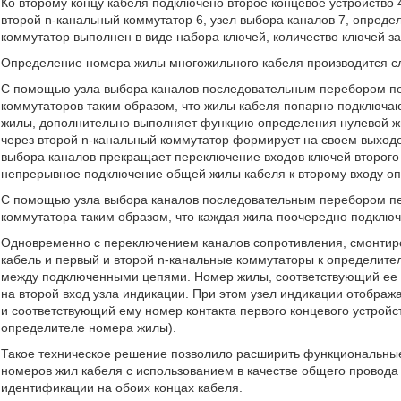
Ко второму концу кабеля подключено второе концевое устройство
второй n-канальный коммутатор 6, узел выбора каналов 7, опреде
коммутатор выполнен в виде набора ключей, количество ключей за
Определение номера жилы многожильного кабеля производится 
С помощью узла выбора каналов последовательным перебором пе
коммутаторов таким образом, что жилы кабеля попарно подключа
жилы, дополнительно выполняет функцию определения нулевой ж
через второй n-канальный коммутатор формирует на своем выходе
выбора каналов прекращает переключение входов ключей второго 
непрерывное подключение общей жилы кабеля к второму входу о
С помощью узла выбора каналов последовательным перебором пе
коммутатора таким образом, что каждая жила поочередно подклю
Одновременно с переключением каналов сопротивления, смонтиро
кабель и первый и второй n-канальные коммутаторы к определит
между подключенными цепями. Номер жилы, соответствующий ее с
на второй вход узла индикации. При этом узел индикации отобража
и соответствующий ему номер контакта первого концевого устрой
определителе номера жилы).
Такое техническое решение позволило расширить функциональные
номеров жил кабеля с использованием в качестве общего провод
идентификации на обоих концах кабеля.