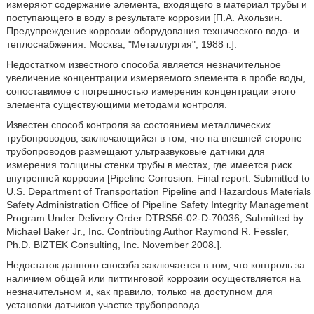
измеряют содержание элемента, входящего в материал трубы и
поступающего в воду в результате коррозии [П.А. Акользин.
Предупреждение коррозии оборудования технического водо- и
теплоснабжения. Москва, "Металлургия", 1988 г.].
Недостатком известного способа является незначительное
увеличение концентрации измеряемого элемента в пробе воды,
сопоставимое с погрешностью измерения концентрации этого
элемента существующими методами контроля.
Известен способ контроля за состоянием металлических
трубопроводов, заключающийся в том, что на внешней стороне
трубопроводов размещают ультразвуковые датчики для
измерения толщины стенки трубы в местах, где имеется риск
внутренней коррозии [Pipeline Corrosion. Final report. Submitted to
U.S. Department of Transportation Pipeline and Hazardous Materials
Safety Administration Office of Pipeline Safety Integrity Management
Program Under Delivery Order DTRS56-02-D-70036, Submitted by
Michael Baker Jr., Inc. Contributing Author Raymond R. Fessler,
Ph.D. BIZTEK Consulting, Inc. November 2008.].
Недостаток данного способа заключается в том, что контроль за
наличием общей или питтинговой коррозии осуществляется на
незначительном и, как правило, только на доступном для
установки датчиков участке трубопровода.