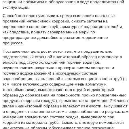
защитным покрытием и оборудования в ходе продолжительной
эксплуатации.
Способ позволяет уменьшить время выявления начальных
проявлений интенсивной коррозии, снизить затраты на
определение состояния труб, арматуры и водонагревателей и,
как следствие, принять своевременные меры по
предотвращению дальнейшего развития коррозионных
процессов.
Поставленная цель достигается тем, что предварительно
подготовленный стальной индикаторный образец помещают в
емкость под струю холодной или горячей воды (т.е.
осуществляется раздельная проверка систем холодного и
горячего водоснабжения) в исследуемой системе
водоснабжения, выполненной из стальных оцинкованных труб (в
том числе включающую содержащие медь арматуру и
теплообменники), выдерживают под струей индикаторный
образец до образования на поверхности прочно прикрепленных
продуктов коррозии (осадка), время контакта примерно 2-6 часов,
далее индикаторный образец извлекают из емкости, высушивают
и определяют состояние системы водоснабжения по результатам
измерения элементного состава осадка, выделяемого при
коррозии из материала трубы. Емкость, в которую помещаются
индикаторные образцы, обеспечивает полное погружение