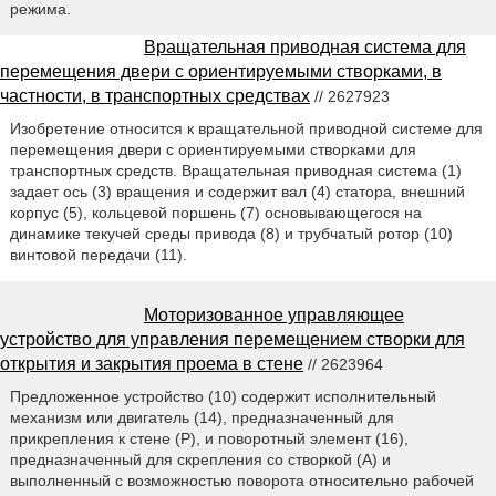
режима.
Вращательная приводная система для
перемещения двери с ориентируемыми створками, в
частности, в транспортных средствах
// 2627923
Изобретение относится к вращательной приводной системе для
перемещения двери с ориентируемыми створками для
транспортных средств. Вращательная приводная система (1)
задает ось (3) вращения и содержит вал (4) статора, внешний
корпус (5), кольцевой поршень (7) основывающегося на
динамике текучей среды привода (8) и трубчатый ротор (10)
винтовой передачи (11).
Моторизованное управляющее
устройство для управления перемещением створки для
открытия и закрытия проема в стене
// 2623964
Предложенное устройство (10) содержит исполнительный
механизм или двигатель (14), предназначенный для
прикрепления к стене (Р), и поворотный элемент (16),
предназначенный для скрепления со створкой (А) и
выполненный с возможностью поворота относительно рабочей