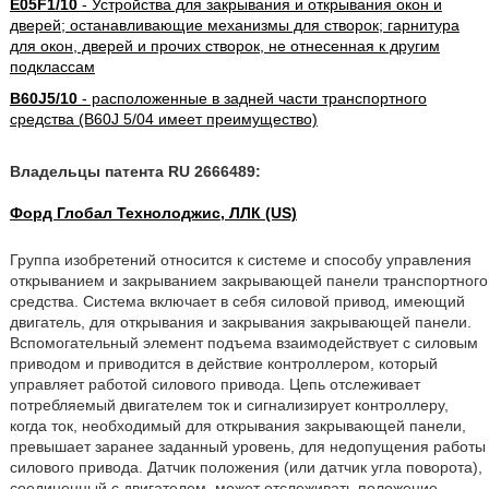
E05F1/10
- Устройства для закрывания и открывания окон и
дверей; останавливающие механизмы для створок; гарнитура
для окон, дверей и прочих створок, не отнесенная к другим
подклассам
B60J5/10
- расположенные в задней части транспортного
средства (B60J 5/04 имеет преимущество)
Владельцы патента RU 2666489:
Форд Глобал Технолоджис, ЛЛК (US)
Группа изобретений относится к системе и способу управления
открыванием и закрыванием закрывающей панели транспортного
средства. Система включает в себя силовой привод, имеющий
двигатель, для открывания и закрывания закрывающей панели.
Вспомогательный элемент подъема взаимодействует с силовым
приводом и приводится в действие контроллером, который
управляет работой силового привода. Цепь отслеживает
потребляемый двигателем ток и сигнализирует контроллеру,
когда ток, необходимый для открывания закрывающей панели,
превышает заранее заданный уровень, для недопущения работы
силового привода. Датчик положения (или датчик угла поворота),
соединенный с двигателем, может отслеживать положение