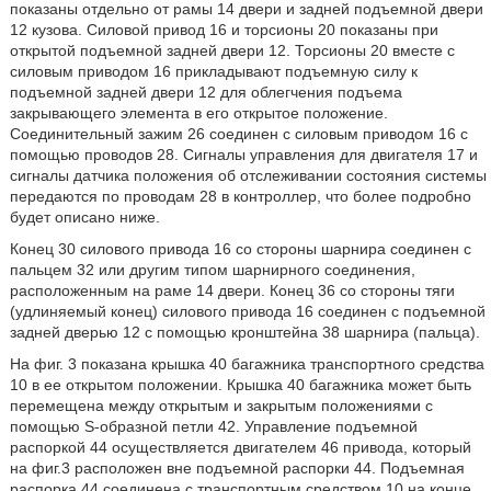
показаны отдельно от рамы 14 двери и задней подъемной двери
12 кузова. Силовой привод 16 и торсионы 20 показаны при
открытой подъемной задней двери 12. Торсионы 20 вместе с
силовым приводом 16 прикладывают подъемную силу к
подъемной задней двери 12 для облегчения подъема
закрывающего элемента в его открытое положение.
Соединительный зажим 26 соединен с силовым приводом 16 с
помощью проводов 28. Сигналы управления для двигателя 17 и
сигналы датчика положения об отслеживании состояния системы
передаются по проводам 28 в контроллер, что более подробно
будет описано ниже.
Конец 30 силового привода 16 со стороны шарнира соединен с
пальцем 32 или другим типом шарнирного соединения,
расположенным на раме 14 двери. Конец 36 со стороны тяги
(удлиняемый конец) силового привода 16 соединен с подъемной
задней дверью 12 с помощью кронштейна 38 шарнира (пальца).
На фиг. 3 показана крышка 40 багажника транспортного средства
10 в ее открытом положении. Крышка 40 багажника может быть
перемещена между открытым и закрытым положениями с
помощью S-образной петли 42. Управление подъемной
распоркой 44 осуществляется двигателем 46 привода, который
на фиг.3 расположен вне подъемной распорки 44. Подъемная
распорка 44 соединена с транспортным средством 10 на конце