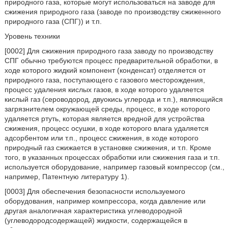
природного газа, которые могут использоваться на заводе для
сжижения природного газа (заводе по производству сжиженного
природного газа (СПГ)) и т.п.
Уровень техники
[0002] Для сжижения природного газа заводу по производству
СПГ обычно требуются процесс предварительной обработки, в
ходе которого жидкий компонент (конденсат) отделяется от
природного газа, поступающего с газового месторождения,
процесс удаления кислых газов, в ходе которого удаляется
кислый газ (сероводород, двуокись углерода и т.п.), являющийся
загрязнителем окружающей среды, процесс, в ходе которого
удаляется ртуть, которая является вредной для устройства
сжижения, процесс осушки, в ходе которого влага удаляется
адсорбентом или т.п., процесс сжижения, в ходе которого
природный газ сжижается в установке сжижения, и т.п. Кроме
того, в указанных процессах обработки или сжижения газа и т.п.
используется оборудование, например газовый компрессор (см.,
например, Патентную литературу 1).
[0003] Для обеспечения безопасности используемого
оборудования, например компрессора, когда давление или
другая аналогичная характеристика углеводородной
(углеводородсодержащей) жидкости, содержащейся в