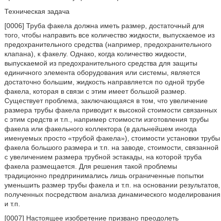
Техническая задача
[0006] Труба факела должна иметь размер, достаточный для
того, чтобы направить все количество жидкости, выпускаемое из
предохранительного средства (например, предохранительного
клапана), к факелу. Однако, когда количество жидкости,
выпускаемой из предохранительного средства для защиты
единичного элемента оборудования или системы, является
достаточно большим, жидкость направляется по одной трубе
факела, которая в связи с этим имеет большой размер.
Существует проблема, заключающаяся в том, что увеличение
размера трубы факела приводит к высокой стоимости связанных
с этим средств и т.п., например стоимости изготовления трубы
факела или факельного коллектора (в дальнейшем иногда
именуемых просто «трубой факела»), стоимости установки трубы
факела большого размера и т.п. на заводе, стоимости, связанной
с увеличением размера трубной эстакады, на которой труба
факела размещается. Для решения такой проблемы
традиционно предпринимались лишь ограниченные попытки
уменьшить размер трубы факела и т.п. на основании результатов,
полученных посредством анализа динамического моделирования
и т.п.
[0007] Настоящее изобретение призвано преодолеть