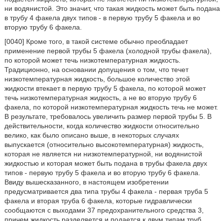
ни водянистой. Это значит, что такая жидкость может быть подана
в трубу 4 факела двух типов - в первую трубу 5 факела и во
вторую трубу 6 факела.
[0040] Кроме того, в такой системе обычно преобладает
применение первой трубы 5 факела (холодной трубы факела),
по которой может течь низкотемпературная жидкость.
Традиционно, на основании допущения о том, что течет
низкотемпературная жидкость, большое количество этой
жидкости втекает в первую трубу 5 факела, по которой может
течь низкотемпературная жидкость, а не во вторую трубу 6
факела, по которой низкотемпературная жидкость течь не может.
В результате, требовалось увеличить размер первой трубы 5. В
действительности, когда количество жидкости относительно
велико, как было описано выше, в некоторых случаях
выпускается (относительно высокотемпературная) жидкость,
которая не является ни низкотемпературной, ни водянистой
жидкостью и которая может быть подана в трубы факела двух
типов - первую трубу 5 факела и во вторую трубу 6 факела.
Ввиду вышесказанного, в настоящем изобретении
предусматривается два типа трубы 4 факела - первая труба 5
факела и вторая труба 6 факела, которые гидравлически
сообщаются с выходами 37 предохранительного средства 3,
причем жидкость разделяется и подается к двум типам труб