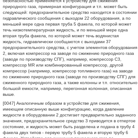
безопасностью применяется к устройству для сжижения
природного газа, примерная конфигурация и т.п. может быть
следующей: предохранительное средство находится в состоянии
гидравлического сообщения с выходом 22 оборудования, а по
меньшей мере одна первая труба 5 факела, по которой может
течь низкотемпературная жидкость, и по меньшей мере одна
вторая труба факела, по которой может течь водянистая
жидкость, гидравлически сообщаются с выходами 37
предохранительного средства, с учетом элементов оборудования
2, включая компрессор на заводе по сжижению природного газа
(заводе по производству СПГ), например, компрессор С3,
компрессор MR или комбинированный компрессор, другой
компрессор (например, компрессор топливного газа) на заводе
по сжижению природного газа (заводе по производству СПГ) для
сжиженного природного газа, а также колонны и т.п. относительно
большой емкости, например, перегонная колонная, описанная
выше.
[0047] Аналогичным образом в устройстве для сжижения,
имеющем описанную выше конфигурацию, когда давление
жидкости в оборудовании 2 достигает предварительно заданного
значения, предохранительное средство 3 приводится в отпертое
состояние, и жидкость может быть разделена и подана в трубу 4
факела двух типов - первую трубу 5 факела и вторую трубу 6