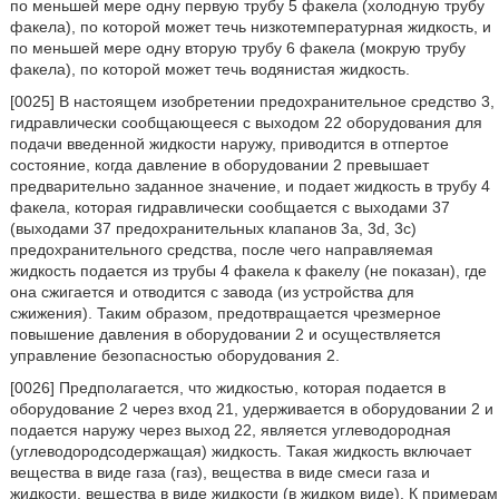
по меньшей мере одну первую трубу 5 факела (холодную трубу
факела), по которой может течь низкотемпературная жидкость, и
по меньшей мере одну вторую трубу 6 факела (мокрую трубу
факела), по которой может течь водянистая жидкость.
[0025] В настоящем изобретении предохранительное средство 3,
гидравлически сообщающееся с выходом 22 оборудования для
подачи введенной жидкости наружу, приводится в отпертое
состояние, когда давление в оборудовании 2 превышает
предварительно заданное значение, и подает жидкость в трубу 4
факела, которая гидравлически сообщается с выходами 37
(выходами 37 предохранительных клапанов 3а, 3d, 3с)
предохранительного средства, после чего направляемая
жидкость подается из трубы 4 факела к факелу (не показан), где
она сжигается и отводится с завода (из устройства для
сжижения). Таким образом, предотвращается чрезмерное
повышение давления в оборудовании 2 и осуществляется
управление безопасностью оборудования 2.
[0026] Предполагается, что жидкостью, которая подается в
оборудование 2 через вход 21, удерживается в оборудовании 2 и
подается наружу через выход 22, является углеводородная
(углеводородсодержащая) жидкость. Такая жидкость включает
вещества в виде газа (газ), вещества в виде смеси газа и
жидкости, вещества в виде жидкости (в жидком виде). К примерам