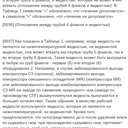
и вторую трубу 6 факела, и жидкостью, которая не может в них
втекать (отношение между трубой 4 факела и жидкостью). В
Таблице 1 символом "○" обозначено, что «течение допускается»,
а символом "×" обозначено, что «течение не допускается».
[0036] (Отношение между трубой 4 факела и жидкостью)
[0037] Как показано в Таблице 1, например, когда жидкость не
является ни низкотемпературной жидкостью, ни водянистой
жидкостью, она может втекать как первую трубу 5 факела, так и
во вторую трубу 6 факела. Такая жидкость может быть выпущена
в любую из труб факела - первую (5) или вторую (6)
оборудования 2. Например, в случае заблокированного выхода
компрессора С3 (пропана), заблокированного выхода
компрессора смешанного охладителя (MR) (компрессора MR)
или заблокированного выхода комбинированного компрессора
C3-MR на заводе по сжижению природного газа (заводе по
производству СПГ) вышеупомянутая жидкость выпускается в
больших количествах. Таким образом, в качестве рабочей
жидкости используется жидкость, которая не является ни
низкотемпературной, ни водянистой. Кроме того,
предполагается, что непосредственно до и после удаления влаги
из сырьевого газа, при прохождении сырьевого газа, протекает