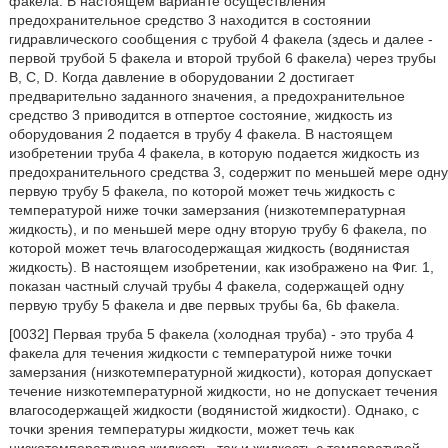
факела. В настоящем варианте осуществления
предохранительное средство 3 находится в состоянии
гидравлического сообщения с трубой 4 факела (здесь и далее -
первой трубой 5 факела и второй трубой 6 факела) через трубы
В, С, D. Когда давление в оборудовании 2 достигает
предварительно заданного значения, а предохранительное
средство 3 приводится в отпертое состояние, жидкость из
оборудования 2 подается в трубу 4 факела. В настоящем
изобретении труба 4 факела, в которую подается жидкость из
предохранительного средства 3, содержит по меньшей мере одну
первую трубу 5 факела, по которой может течь жидкость с
температурой ниже точки замерзания (низкотемпературная
жидкость), и по меньшей мере одну вторую трубу 6 факела, по
которой может течь влагосодержащая жидкость (водянистая
жидкость). В настоящем изобретении, как изображено на Фиг. 1,
показан частный случай трубы 4 факела, содержащей одну
первую трубу 5 факела и две первых трубы 6а, 6b факела.
[0032] Первая труба 5 факела (холодная труба) - это труба 4
факела для течения жидкости с температурой ниже точки
замерзания (низкотемпературной жидкости), которая допускает
течение низкотемпературной жидкости, но не допускает течения
влагосодержащей жидкости (водянистой жидкости). Однако, с
точки зрения температуры жидкости, может течь как