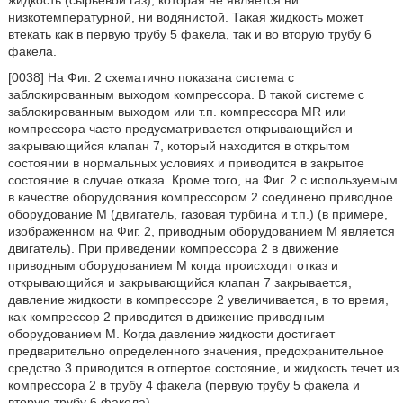
жидкость (сырьевой газ), которая не является ни
низкотемпературной, ни водянистой. Такая жидкость может
втекать как в первую трубу 5 факела, так и во вторую трубу 6
факела.
[0038] На Фиг. 2 схематично показана система с
заблокированным выходом компрессора. В такой системе с
заблокированным выходом или т.п. компрессора MR или
компрессора часто предусматривается открывающийся и
закрывающийся клапан 7, который находится в открытом
состоянии в нормальных условиях и приводится в закрытое
состояние в случае отказа. Кроме того, на Фиг. 2 с используемым
в качестве оборудования компрессором 2 соединено приводное
оборудование М (двигатель, газовая турбина и т.п.) (в примере,
изображенном на Фиг. 2, приводным оборудованием М является
двигатель). При приведении компрессора 2 в движение
приводным оборудованием М когда происходит отказ и
открывающийся и закрывающийся клапан 7 закрывается,
давление жидкости в компрессоре 2 увеличивается, в то время,
как компрессор 2 приводится в движение приводным
оборудованием М. Когда давление жидкости достигает
предварительно определенного значения, предохранительное
средство 3 приводится в отпертое состояние, и жидкость течет из
компрессора 2 в трубу 4 факела (первую трубу 5 факела и
вторую трубу 6 факела).