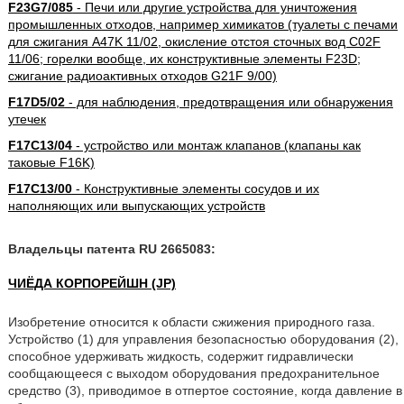
F23G7/085
- Печи или другие устройства для уничтожения
промышленных отходов, например химикатов (туалеты с печами
для сжигания A47K 11/02, окисление отстоя сточных вод C02F
11/06; горелки вообще, их конструктивные элементы F23D;
сжигание радиоактивных отходов G21F 9/00)
F17D5/02
- для наблюдения, предотвращения или обнаружения
утечек
F17C13/04
- устройство или монтаж клапанов (клапаны как
таковые F16K)
F17C13/00
- Конструктивные элементы сосудов и их
наполняющих или выпускающих устройств
Владельцы патента RU 2665083:
ЧИЁДА КОРПОРЕЙШН (JP)
Изобретение относится к области сжижения природного газа.
Устройство (1) для управления безопасностью оборудования (2),
способное удерживать жидкость, содержит гидравлически
сообщающееся с выходом оборудования предохранительное
средство (3), приводимое в отпертое состояние, когда давление в