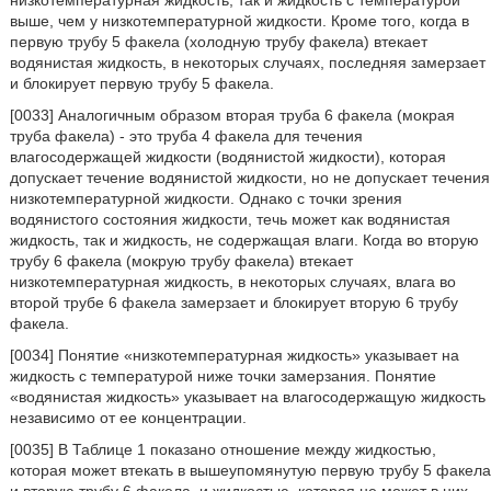
низкотемпературная жидкость, так и жидкость с температурой
выше, чем у низкотемпературной жидкости. Кроме того, когда в
первую трубу 5 факела (холодную трубу факела) втекает
водянистая жидкость, в некоторых случаях, последняя замерзает
и блокирует первую трубу 5 факела.
[0033] Аналогичным образом вторая труба 6 факела (мокрая
труба факела) - это труба 4 факела для течения
влагосодержащей жидкости (водянистой жидкости), которая
допускает течение водянистой жидкости, но не допускает течения
низкотемпературной жидкости. Однако с точки зрения
водянистого состояния жидкости, течь может как водянистая
жидкость, так и жидкость, не содержащая влаги. Когда во вторую
трубу 6 факела (мокрую трубу факела) втекает
низкотемпературная жидкость, в некоторых случаях, влага во
второй трубе 6 факела замерзает и блокирует вторую 6 трубу
факела.
[0034] Понятие «низкотемпературная жидкость» указывает на
жидкость с температурой ниже точки замерзания. Понятие
«водянистая жидкость» указывает на влагосодержащую жидкость
независимо от ее концентрации.
[0035] В Таблице 1 показано отношение между жидкостью,
которая может втекать в вышеупомянутую первую трубу 5 факела