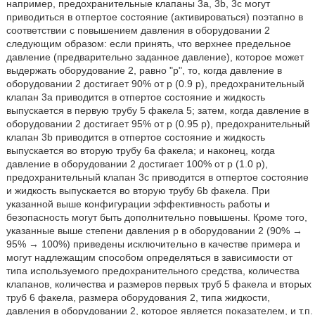
например, предохранительные клапаны 3а, 3b, 3с могут
приводиться в отпертое состояние (активироваться) поэтапно в
соответствии с повышением давления в оборудовании 2
следующим образом: если принять, что верхнее предельное
давление (предварительно заданное давление), которое может
выдержать оборудование 2, равно "р", то, когда давление в
оборудовании 2 достигает 90% от р (0.9 р), предохранительный
клапан 3а приводится в отпертое состояние и жидкость
выпускается в первую трубу 5 факела 5; затем, когда давление в
оборудовании 2 достигает 95% от р (0.95 р), предохранительный
клапан 3b приводится в отпертое состояние и жидкость
выпускается во вторую трубу 6а факела; и наконец, когда
давление в оборудовании 2 достигает 100% от р (1.0 р),
предохранительный клапан 3с приводится в отпертое состояние
и жидкость выпускается во вторую трубу 6b факела. При
указанной выше конфигурации эффективность работы и
безопасность могут быть дополнительно повышены. Кроме того,
указанные выше степени давления р в оборудовании 2 (90% →
95% → 100%) приведены исключительно в качестве примера и
могут надлежащим способом определяться в зависимости от
типа используемого предохранительного средства, количества
клапанов, количества и размеров первых труб 5 факела и вторых
труб 6 факела, размера оборудования 2, типа жидкости,
давления в оборудовании 2, которое является показателем, и т.п.