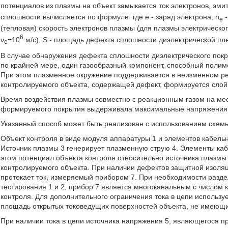
потенциалов из плазмы на объект замыкается ток электронов, эми
сплошности вычисляется по формуле
где е - заряд электрона, n
-
e
(тепловая) скорость электронов плазмы (для плазмы электрическог
6
ν
=10
м/с), S - площадь дефекта сплошности диэлектрической пл
e
В случае обнаружения дефекта сплошности диэлектрического покр
по крайней мере, один газообразный компонент, способный полиме
При этом плазменное окружение поддерживается в неизменном ре
контролируемого объекта, содержащей дефект, формируется слой
Время воздействия плазмы совместно с реакционным газом на мес
формируемого покрытия выдерживала максимальные напряжения, 
Указанный способ может быть реализован с использованием схемы,
Объект контроля в виде модуля аппаратуры 1 и элементов кабель
Источник плазмы 3 генерирует плазменную струю 4. Элементы каб
этом потенциал объекта контроля относительно источника плазмы 
контролируемого объекта. При наличии дефектов защитной изоляц
протекает ток, измеряемый прибором 7. При необходимости разде
тестирования 1 и 2, прибор 7 является многоканальным с числом
контроля. Для дополнительного ограничения тока в цепи использу
площадь открытых токоведущих поверхностей объекта, не имеющи
При наличии тока в цепи источника напряжения 5, являющегося п