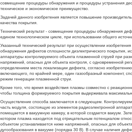
совмещение процедуры обнаружения и процедуры устранения деф
техническое и экономическое преимущество.
Задачей данного изобретения является повышение производитель
качества покрытия.
Технический результат - совмещение процедуры обнаружения деф
едином технологическом цикле, при использовании общего источн
Указанный технический результат при осуществлении изобретения д
обнаружения дефектов сплошности диэлектрического покрытия, 
аппаратуры контролируемого объекта плазменной струей при раз
напряжений, опасных для объекта контроля, с одновременной регис
определением места локализации дефекта, согласно изобретению, 
включающего, по крайней мере, один газообразный компонент, сп
режим генерации плазменной струи.
Кроме того, что время воздействия плазмы совместно с реакционн
чтобы толщина формируемого покрытия выдерживала максимальн
Осуществление способа заключается в следующем. Контролируем
часть модуля, состоящую из элементов радиоэлектронной аппарат
помещается в вакуумную камеру, в которой создается вакуум. Зат
котором плазма находится под отрицательным потенциалом относ
объектом устанавливается ниже напряжений, опасных для объекта
дугообразования в вакууме (порядка 30 В). В случае наличия дефе