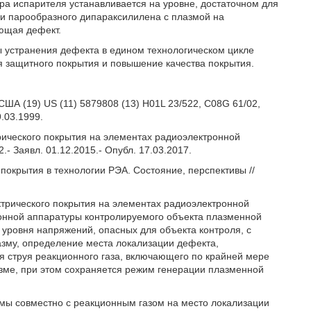
ра испарителя устанавливается на уровне, достаточном для
и парообразного дипараксилилена с плазмой на
ающая дефект.
 устранения дефекта в едином технологическом цикле
 защитного покрытия и повышение качества покрытия.
нт США (19) US (11) 5879808 (13) H01L 23/522, C08G 61/02,
9.03.1999.
трического покрытия на элементах радиоэлектронной
.- Заявл. 01.12.2015.- Опубл. 17.03.2017.
покрытия в технологии РЭА. Состояние, перспективы //
ктрического покрытия на элементах радиоэлектронной
онной аппаратуры контролируемого объекта плазменной
 уровня напряжений, опасных для объекта контроля, с
азму, определение места локализации дефекта,
я струя реакционного газа, включающего по крайней мере
зме, при этом сохраняется режим генерации плазменной
азмы совместно с реакционным газом на место локализации