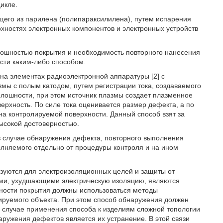
икле.
ящего из парилена (полипараксилилена), путем испарения
хностях электронных компонентов и электронных устройств
плошностью покрытия и необходимость повторного нанесения
сти каким-либо способом.
на элементах радиоэлектронной аппаратуры [2] с
змы с полым катодом, путем регистрации тока, создаваемого
плошности, при этом источник плазмы создает плазменное
ерхность. По силе тока оценивается размер дефекта, а по
на контролируемой поверхности. Данный способ взят за
высокой достоверностью.
в случае обнаружения дефекта, повторного выполнения
лняемого отдельно от процедуры контроля и на ином
зуются для электроизоляционных целей и защиты от
ми, ухудшающими электрическую изоляцию, являются
ности покрытия должны использоваться методы
ируемого объекта. При этом способ обнаружения должен
 в случае применения способа к изделиям сложной топологии
ружения дефектов является их устранение. В этой связи