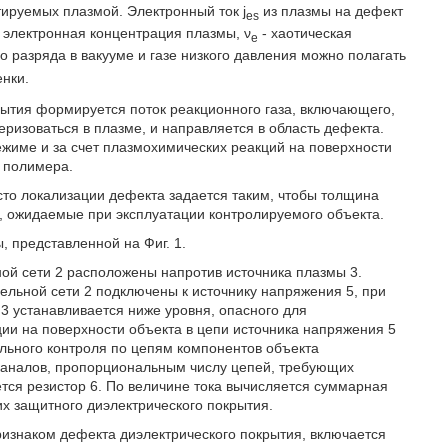
тируемых плазмой. Электронный ток j
из плазмы на дефект
es
 электронная концентрация плазмы, ν
- хаотическая
e
о разряда в вакууме и газе низкого давления можно полагать
енки.
ытия формируется поток реакционного газа, включающего,
ризоваться в плазме, и направляется в область дефекта.
жиме и за счет плазмохимических реакций на поверхности
 полимера.
то локализации дефекта задается таким, чтобы толщина
ожидаемые при эксплуатации контролируемого объекта.
 представленной на Фиг. 1.
ной сети 2 расположены напротив источника плазмы 3.
ельной сети 2 подключены к источнику напряжения 5, при
3 устанавливается ниже уровня, опасного для
ии на поверхности объекта в цепи источника напряжения 5
льного контроля по цепям компонентов объекта
 каналов, пропорциональным числу цепей, требующих
ется резистор 6. По величине тока вычисляется суммарная
х защитного диэлектрического покрытия.
ризнаком дефекта диэлектрического покрытия, включается