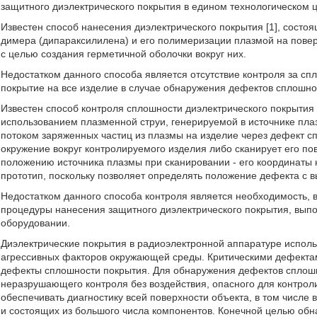
защитного диэлектрического покрытия в едином технологическом ц
Известен способ нанесения диэлектрического покрытия [1], состо
димера (дипараксилилена) и его полимеризации плазмой на повер
с целью создания герметичной оболочки вокруг них.
Недостатком данного способа является отсутствие контроля за с
покрытие на все изделие в случае обнаружения дефектов сплошно
Известен способ контроля сплошности диэлектрического покрытия 
использованием плазменной струи, генерируемой в источнике пла
потоком заряженных частиц из плазмы на изделие через дефект с
окружение вокруг контролируемого изделия либо сканирует его пов
положению источника плазмы при сканировании - его координаты 
прототип, поскольку позволяет определять положение дефекта с 
Недостатком данного способа контроля является необходимость, 
процедуры нанесения защитного диэлектрического покрытия, выпо
оборудовании.
Диэлектрические покрытия в радиоэлектронной аппаратуре исполь
агрессивных факторов окружающей среды. Критическими дефекта
дефекты сплошности покрытия. Для обнаружения дефектов сплош
неразрушающего контроля без воздействия, опасного для контрол
обеспечивать диагностику всей поверхности объекта, в том числе
и состоящих из большого числа компонентов. Конечной целью обна