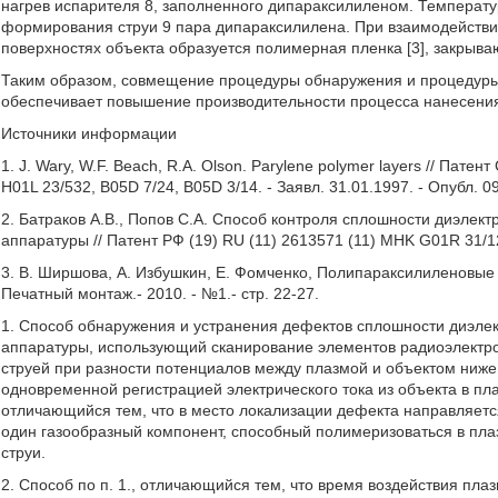
нагрев испарителя 8, заполненного дипараксилиленом. Температу
формирования струи 9 пара дипараксилилена. При взаимодействи
поверхностях объекта образуется полимерная пленка [3], закрыв
Таким образом, совмещение процедуры обнаружения и процедуры
обеспечивает повышение производительности процесса нанесения
Источники информации
1. J. Wary, W.F. Beach, R.A. Olson. Parylene polymer layers // Пате
H01L 23/532, B05D 7/24, B05D 3/14. - Заявл. 31.01.1997. - Опубл. 0
2. Батраков А.В., Попов С.А. Способ контроля сплошности диэлек
аппаратуры // Патент РФ (19) RU (11) 2613571 (11) MHK G01R 31/12
3. В. Ширшова, А. Избушкин, Е. Фомченко, Полипараксилиленовые 
Печатный монтаж.- 2010. - №1.- стр. 22-27.
1. Способ обнаружения и устранения дефектов сплошности диэле
аппаратуры, использующий сканирование элементов радиоэлектр
струей при разности потенциалов между плазмой и объектом ниже
одновременной регистрацией электрического тока из объекта в пл
отличающийся тем, что в место локализации дефекта направляетс
один газообразный компонент, способный полимеризоваться в пла
струи.
2. Способ по п. 1., отличающийся тем, что время воздействия пл