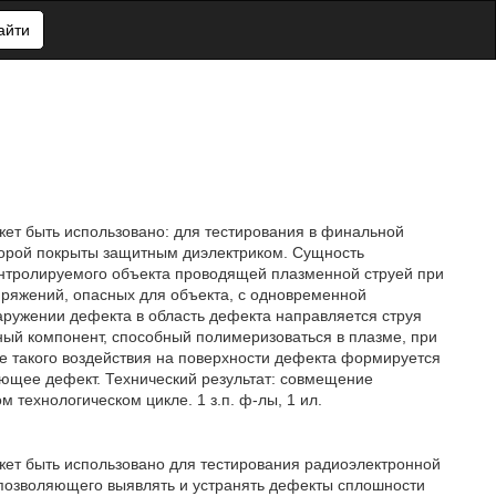
айти
ет быть использовано: для тестирования в финальной
торой покрыты защитным диэлектриком. Сущность
контролируемого объекта проводящей плазменной струей при
пряжений, опасных для объекта, с одновременной
аружении дефекта в область дефекта направляется струя
ный компонент, способный полимеризоваться в плазме, при
те такого воздействия на поверхности дефекта формируется
ющее дефект. Технический результат: совмещение
технологическом цикле. 1 з.п. ф-лы, 1 ил.
ет быть использовано для тестирования радиоэлектронной
позволяющего выявлять и устранять дефекты сплошности