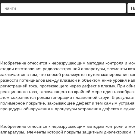
Н
Изобретение относится к неразрушающим методам контроля и мож
стадии изготовления радиоэлектронной аппаратуры, элементы ко
заключается в том, что способ реализуется путем сканирования 
разности потенциалов между плазмой и объектом ниже уровня на
регистрацией тока, протекающего через дефект в плазму. При обн
реакционного газа, включающего по крайней мере один газообраз
этом сохраняется режим генерации плазменной струи. В результа
полимерное покрытие, закрывающее дефект и тем самым устраня
процедуры обнаружения и процедуры устранения дефекта в едином 
Изобретение относится к неразрушающим методам контроля и мож
аппаратуры, элементы которой покрыты защитным диэлектриком, 