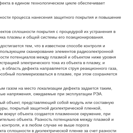
екта в едином технологическом цикле обеспечивает
ности процесса нанесения защитного покрытия и повышение
ектов сплошности покрытия с процедурой их устранения в
ика плазмы и общей системы его позиционирования.
остигается тем, что в известном способе контроля и
использующем сканирование элементов радиоэлектронной
ности потенциалов между плазмой и объектом ниже уровня
трацией электрического тока из объекта в плазму, и
в область дефекта направляется струя реакционного газа,
особный полимеризоваться в плазме, при этом сохраняется
ым газом на место локализации дефекта задается таким,
ые напряжения, ожидаемые при эксплуатации РЭА.
ый объект, представляющий собой модуль или составную
уры, покрытый защитной диэлектрической пленкой,
ем вокруг объекта создается плазменное окружение, при
ительно объекта. Разность потенциалов между плазмой и
 контроля, и в любом случае не выше порога
кта сплошности в диэлектрической пленке за счет разности