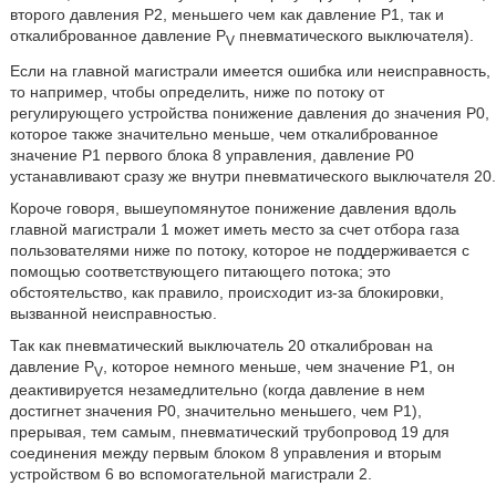
второго давления Р2, меньшего чем как давление Р1, так и
откалиброванное давление P
пневматического выключателя).
V
Если на главной магистрали имеется ошибка или неисправность,
то например, чтобы определить, ниже по потоку от
регулирующего устройства понижение давления до значения Р0,
которое также значительно меньше, чем откалиброванное
значение Р1 первого блока 8 управления, давление Р0
устанавливают сразу же внутри пневматического выключателя 20.
Короче говоря, вышеупомянутое понижение давления вдоль
главной магистрали 1 может иметь место за счет отбора газа
пользователями ниже по потоку, которое не поддерживается с
помощью соответствующего питающего потока; это
обстоятельство, как правило, происходит из-за блокировки,
вызванной неисправностью.
Так как пневматический выключатель 20 откалиброван на
давление P
, которое немного меньше, чем значение Р1, он
V
деактивируется незамедлительно (когда давление в нем
достигнет значения Р0, значительно меньшего, чем Р1),
прерывая, тем самым, пневматический трубопровод 19 для
соединения между первым блоком 8 управления и вторым
устройством 6 во вспомогательной магистрали 2.