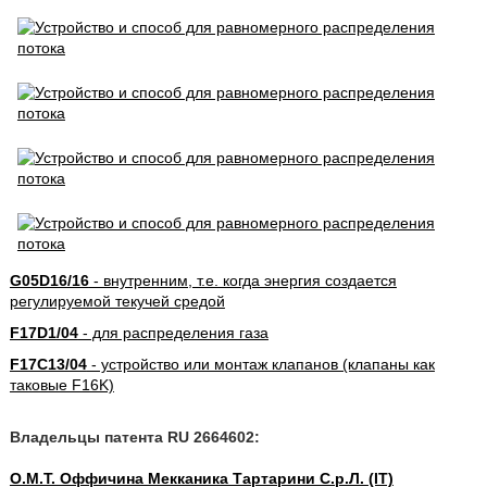
G05D16/16
- внутренним, т.е. когда энергия создается
регулируемой текучей средой
F17D1/04
- для распределения газа
F17C13/04
- устройство или монтаж клапанов (клапаны как
таковые F16K)
Владельцы патента RU 2664602:
О.М.Т. Оффичина Мекканика Тартарини С.р.Л. (IT)