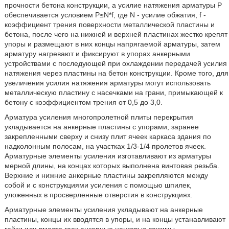
прочности бетона конструкции, а усилие натяжения арматуры Р
обеспечивается условием Р≤N*f, где N - усилие обжатия, f -
коэффициент трения поверхности металлической пластины и
бетона, после чего на нижней и верхней пластинах жестко крепят
упоры и размещают в них концы напрягаемой арматуры, затем
арматуру нагревают и фиксируют в упорах анкерными
устройствами с последующей при охлаждении передачей усилия
натяжения через пластины на бетон конструкции. Кроме того, для
увеличения усилия натяжения арматуры могут использовать
металлическую пластину с насечками на грани, примыкающей к
бетону с коэффициентом трения от 0,5 до 3,0.
Арматура усиления многопролетной плиты перекрытия
укладывается на анкерные пластины с упорами, заранее
закрепленными сверху и снизу плит ячеек каркаса здания по
надколонным полосам, на участках 1/3-1/4 пролетов ячеек.
Арматурные элементы усиления изготавливают из арматуры
мерной длины, на концах которых выполнена винтовая резьба.
Верхние и нижние анкерные пластины закрепляются между
собой и с конструкциями усиления с помощью шпилек,
уложенных в просверленные отверстия в конструкциях.
Арматурные элементы усиления укладывают на анкерные
пластины, концы их вводятся в упоры, и на концы устанавливают