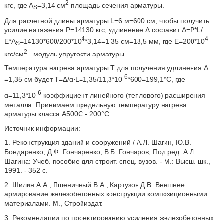
2
кгс, где A
=3,14 см
площадь сечения арматуры.
S
Для расчетной длины арматуры L=6 м=600 см, чтобы получить
усилие натяжения Р=14130 кгс, удлинение Δ
составит Δ
=Р*L/
4
4
Е*A
=14130*600/200*10
*3,14=1,35 см=13,5 мм, где Е=200*10
S
2
кгс/см
- модуль упругости арматуры.
Температура нагрева арматуры Т для получения удлинения Δ
-6
=1,35 см будет T=Δ
/α⋅L=1,35/11,3*10
*600=199,1°С, где
-6
α=11,3*10
коэффициент линейного (теплового) расширения
металла. Принимаем предельную температуру нагрева
арматуры класса А500С - 200°С.
Источник информации:
1. Реконструкция зданий и сооружений / А.Л. Шагин, Ю.В.
Бондаренко, Д.Ф. Гончаренко, В.Б. Гончаров; Под ред. А.Л.
Шагина: Учеб. пособие для строит. спец. вузов. - М.: Высш. шк.,
1991. - 352 с.
2. Шилин А.А., Пшеничный В.А., Картузов Д.В. Внешнее
армирование железобетонных конструкций композиционными
материалами. М., Стройиздат.
3. Рекомендации по проектированию усиления железобетонных