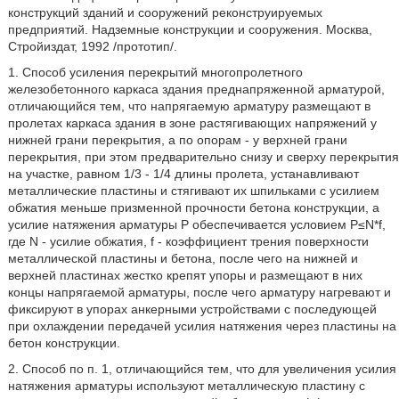
конструкций зданий и сооружений реконструируемых
предприятий. Надземные конструкции и сооружения. Москва,
Стройиздат, 1992 /прототип/.
1. Способ усиления перекрытий многопролетного
железобетонного каркаса здания преднапряженной арматурой,
отличающийся тем, что напрягаемую арматуру размещают в
пролетах каркаса здания в зоне растягивающих напряжений у
нижней грани перекрытия, а по опорам - у верхней грани
перекрытия, при этом предварительно снизу и сверху перекрытия
на участке, равном 1/3 - 1/4 длины пролета, устанавливают
металлические пластины и стягивают их шпильками с усилием
обжатия меньше призменной прочности бетона конструкции, а
усилие натяжения арматуры Р обеспечивается условием Р≤N*f,
где N - усилие обжатия, f - коэффициент трения поверхности
металлической пластины и бетона, после чего на нижней и
верхней пластинах жестко крепят упоры и размещают в них
концы напрягаемой арматуры, после чего арматуру нагревают и
фиксируют в упорах анкерными устройствами с последующей
при охлаждении передачей усилия натяжения через пластины на
бетон конструкции.
2. Способ по п. 1, отличающийся тем, что для увеличения усилия
натяжения арматуры используют металлическую пластину с