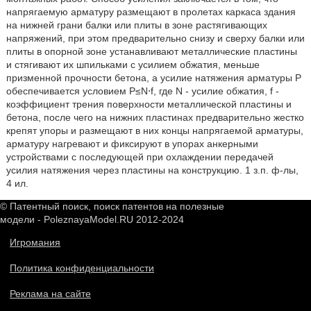
напрягаемую арматуру размещают в пролетах каркаса здания
на нижней грани балки или плиты в зоне растягивающих
напряжений, при этом предварительно снизу и сверху балки или
плиты в опорной зоне устанавливают металлические пластины
и стягивают их шпильками с усилием обжатия, меньше
призменной прочности бетона, а усилие натяжения арматуры Р
обеспечивается условием Р≤N⋅f, где N - усилие обжатия, f -
коэффициент трения поверхности металлической пластины и
бетона, после чего на нижних пластинах предварительно жестко
крепят упоры и размещают в них концы напрягаемой арматуры,
арматуру нагревают и фиксируют в упорах анкерными
устройствами с последующей при охлаждении передачей
усилия натяжения через пластины на конструкцию. 1 з.п. ф-лы,
4 ил.
© Патентный поиск, поиск патентов на полезные
модели - PoleznayaModel.RU 2012-2024
Игромания
Политика конфиденциальности
Реклама на сайте