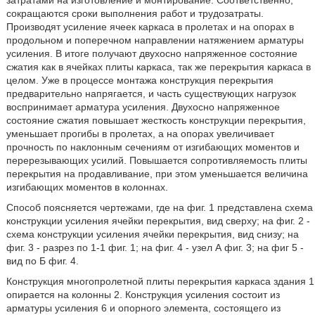
затратами на изготовление и монтирование. Соответственно,
сокращаются сроки выполнения работ и трудозатраты.
Производят усиление ячеек каркаса в пролетах и на опорах в
продольном и поперечном направлении натяжением арматуры
усиления. В итоге получают двухосно напряженное состояние
сжатия как в ячейках плиты каркаса, так же перекрытия каркаса в
целом. Уже в процессе монтажа конструкция перекрытия
предварительно напрягается, и часть существующих нагрузок
воспринимает арматура усиления. Двухосно напряженное
состояние сжатия повышает жесткость конструкции перекрытия,
уменьшает прогибы в пролетах, а на опорах увеличивает
прочность по наклонным сечениям от изгибающих моментов и
перерезывающих усилий. Повышается сопротивляемость плиты
перекрытия на продавливание, при этом уменьшается величина
изгибающих моментов в колоннах.
Способ поясняется чертежами, где на фиг. 1 представлена схема
конструкции усиления ячейки перекрытия, вид сверху; на фиг. 2 -
схема конструкции усиления ячейки перекрытия, вид снизу; на
фиг. 3 - разрез по 1-1 фиг. 1; на фиг. 4 - узел А фиг. 3; на фиг 5 -
вид по Б фиг. 4.
Конструкция многопролетной плиты перекрытия каркаса здания 1
опирается на колонны 2. Конструкция усиления состоит из
арматуры усиления 6 и опорного элемента, состоящего из