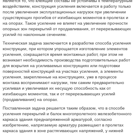
является то, что клеящие составы не устойчивы к температурным
воздействиям, конструкция усиления включается в работу только
после увеличения эксплуатационных нагрузок при увеличении
существующих прогибов от изгибающих моментов в пролетах и
на опорах. Такое усиление не влияет на увеличение прочности
опорных зон перекрытий от продавливания, от перерезывающих
усилий по наклонным сечениям.
Техническая задача заключается в разработке способа усиления
конструкции, при котором упрощается изготовление элементов
усиления, сокращается время монтажных работ, при этом не
возникает необходимость производства подготовительных работ
для вскрытия на усиливаемых конструкциях или подготовки
поверхностей конструкций на участках усиления, а элементы
усиления, закрепленные на конструкциях, уже в процессе
монтажа воспринимают нагрузки, тем самим предварительно
усиливая и увеличивая их несущую способность как от
изгибающих моментов, так и от перерезывающих усилий
(продавливания) на опорах.
Поставленная задача решается таким образом, что в способе
усиления перекрытий и балок многопролетного железобетонного
каркаса здания преднапряженной арматурой, согласно
изобретению, напрягаемую арматуру размещают в пролетах
каркаса здания в зоне растягивающих напряжений, у нижней