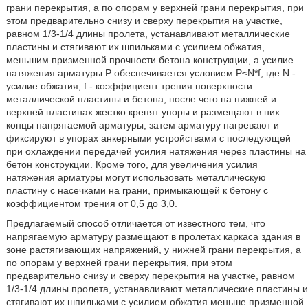
грани перекрытия, а по опорам у верхней грани перекрытия, при
этом предварительно снизу и сверху перекрытия на участке,
равном 1/3-1/4 длины пролета, устанавливают металлические
пластины и стягивают их шпильками с усилием обжатия,
меньшим призменной прочности бетона конструкции, а усилие
натяжения арматуры Р обеспечивается условием Р≤N*f, где N -
усилие обжатия, f - коэффициент трения поверхности
металлической пластины и бетона, после чего на нижней и
верхней пластинах жестко крепят упоры и размещают в них
концы напрягаемой арматуры, затем арматуру нагревают и
фиксируют в упорах анкерными устройствами с последующей
при охлаждении передачей усилия натяжения через пластины на
бетон конструкции. Кроме того, для увеличения усилия
натяжения арматуры могут использовать металлическую
пластину с насечками на грани, примыкающей к бетону с
коэффициентом трения от 0,5 до 3,0.
Предлагаемый способ отличается от известного тем, что
напрягаемую арматуру размещают в пролетах каркаса здания в
зоне растягивающих напряжений, у нижней грани перекрытия, а
по опорам у верхней грани перекрытия, при этом
предварительно снизу и сверху перекрытия на участке, равном
1/3-1/4 длины пролета, устанавливают металлические пластины и
стягивают их шпильками с усилием обжатия меньше призменной