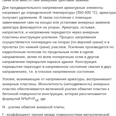
гайки или вместо гаек анкерные цанговые зажимы.
Для предварительного напряжения арматурные элементы
нагревают до определенной температуры (350-400 °С), арматура
получает удлинение. В таком состоянии с помощью
завинчивания гаек на концах или установки анкерных зажимов
арматура фиксируется на упорах. Арматура, остывая,
напрягается, и напряжение передается через анкерные
пластины конструкции усиления. Процесс напряжения
осуществляется поочередно на опорах (по верхней грани) и в
пролетах (по нижней грани) участков. Усиление производится по
надколонным полосам по продольным осям в одном
направлении, затем по всем поперечным осям в другом
направлении перекрытия каркаса здания. Конструкция
перекрытия переходит в напряженное состояние сжатия в двух
направлениях, т.е. в плоское напряженное состояние.
Усилия, возникающие от напряжения арматуры, воспринимают
анкерные пластины. Монолитность (неподвижность) анкерных
пластин обеспечивается величиной усилия обжатия пластин к
бетонной поверхности конструкции, которая рассчитывается
формулой N*f≥Р=Р
, где
сд
N - усилие обжатия анкерной плиты;
f - коэффициент трения между поверхностями металлической