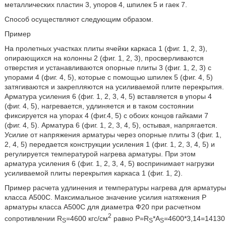
металлических пластин 3, упоров 4, шпилек 5 и гаек 7.
Способ осуществляют следующим образом.
Пример
На пролетных участках плиты ячейки каркаса 1 (фиг. 1, 2, 3),
опирающихся на колонны 2 (фиг. 1, 2, 3), просверливаются
отверстия и устанавливаются опорные плиты 3 (фиг. 1, 2, 3) с
упорами 4 (фиг. 4, 5), которые с помощью шпилек 5 (фиг. 4, 5)
затягиваются и закрепляются на усиливаемой плите перекрытия.
Арматура усиления 6 (фиг. 1, 2, 3, 4, 5) вставляется в упоры 4
(фиг. 4, 5), нагревается, удлиняется и в таком состоянии
фиксируется на упорах 4 (фиг.4, 5) с обоих концов гайками 7
(фиг. 4, 5). Арматура 6 (фиг. 1, 2, 3, 4, 5), остывая, напрягается.
Усилие от напряжения арматуры через опорные плиты 3 (фиг. 1,
2, 4, 5) передается конструкции усиления 1 (фиг. 1, 2, 3, 4, 5) и
регулируется температурой нагрева арматуры. При этом
арматура усиления 6 (фиг. 1, 2, 3, 4, 5) воспринимает нагрузки
усиливаемой плиты перекрытия каркаса 1 (фиг. 1, 2).
Пример расчета удлинения и температуры нагрева для арматуры
класса А500С. Максимальное значение усилия натяжения Р
арматуры класса А500С для диаметра Ф20 при расчетном
2
сопротивлении R
=4600 кгс/см
равно Р=R
*A
=4600*3,14=14130
S
S
S