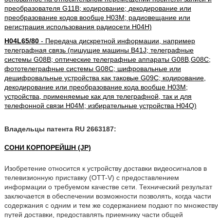
преобразователя G11B; кодирование; декодирование или
преобразование кодов вообще H03M; радиовещание или
регистрация использования радиосети H04H)
H04L65/80
- Передача дискретной информации, например
телеграфная связь (пишущие машины B41J; телеграфные
системы G08B; оптические телеграфные аппараты G08B,G08C;
фототелеграфные системы G08C; шифровальные или
дешифровальные устройства как таковые G09C; кодирование,
декодирование или преобразование кода вообще H03M;
устройства, применяемые как для телеграфной, так и для
телефонной связи H04M; избирательные устройства H04Q)
Владельцы патента RU 2663187:
СОНИ КОРПОРЕЙШН (JP)
Изобретение относится к устройству доставки видеосигналов в
телевизионную приставку (OTT-V) с предоставлением
информации о требуемом качестве сети. Технический результат
заключается в обеспечении возможности позволять, когда части
содержания с одним и тем же содержанием подают по множеству
путей доставки, предоставлять приемнику части общей