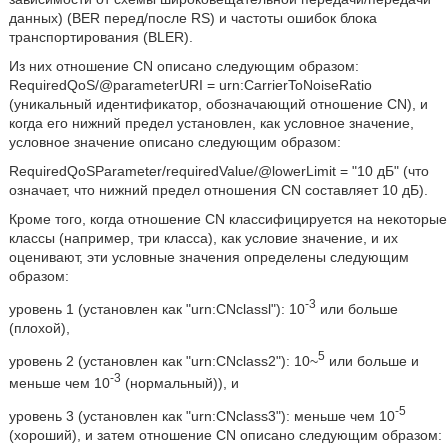
данных) (BER перед/после RS) и частоты ошибок блока
транспортирования (BLER).
Из них отношение CN описано следующим образом:
RequiredQoS/@parameterURI = urn:CarrierToNoiseRatio
(уникальный идентификатор, обозначающий отношение CN), и
когда его нижний предел установлен, как условное значение,
условное значение описано следующим образом:
RequiredQoSParameter/requiredValue/@lowerLimit = "10 дБ" (что
означает, что нижний предел отношения CN составляет 10 дБ).
Кроме того, когда отношение CN классифицируется на некоторые
классы (например, три класса), как условие значение, и их
оценивают, эти условные значения определены следующим
образом:
-3
уровень 1 (установлен как "urn:CNclassl"): 10
или больше
(плохой),
5
уровень 2 (установлен как "urn:CNclass2"): 10~
или больше и
-3
меньше чем 10
(нормальный)), и
-5
уровень 3 (установлен как "urn:CNclass3"): меньше чем 10
(хороший), и затем отношение CN описано следующим образом: