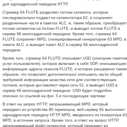
для одноадресной передачи HTTP.
Стример 64 FLUTE разделяет потоки сегмента, которые
последовательно подают из сегментатора 62, и сохраняет
разделенные части в пакетах ALC, и, таким образом, преобразует
потоки сегментов на потоки FLUTE, и выводит потоки FLUTE в
сервер 66 многоадресной передачи. Кроме того, стример 64
FLUTE сохраняет MPD, сгенерированный генератором 63 MPD, в
пакете ALC, и выводит пакет ALC в сервер 66 многоадресной
передачи.
Кроме того, стример 64 FLUTE описывает USD (описание пакетов
услуг пользователя), которое включает в себя SDP, описывающее
информацию адреса сеансов FLUTE, и которое расширено таким
образом, что позволяет дополнительно описывать части общей
требуемой информации качества сети для соответствующих
потоков, которые доставляют через сеть 51, и выводит USD в
сервер 66 многоадресной передачи. USD будет подробно
описано со ссылкой на фиг. 3 и последующие чертежи.
В ответ на запрос HTTP, запрашивающий MPD, который
передают из устройства 80 терминала, веб-сервер 65 выполняет
одноадресную передачу HTTP MPD, введенного из генератора 63
MPD, в источник запроса. Кроме того, в ответ на запрос HTTP,
запрашивающий файл сегментов, который передают из