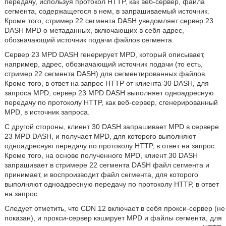
передачу, используя протокол HTTP, как веб-сервер, файла
сегмента, содержащегося в нем, в запрашиваемый источник.
Кроме того, стример 22 сегмента DASH уведомляет сервер 23
DASH MPD о метаданных, включающих в себя адрес,
обозначающий источник подачи файлов сегмента.
Сервер 23 MPD DASH генерирует MPD, который описывает,
например, адрес, обозначающий источник подачи (то есть,
стример 22 сегмента DASH) для сегментированных файлов.
Кроме того, в ответ на запрос HTTP от клиента 30 DASH, для
запроса MPD, сервер 23 MPD DASH выполняет одноадресную
передачу по протоколу HTTP, как веб-сервер, сгенерированный
MPD, в источник запроса.
С другой стороны, клиент 30 DASH запрашивает MPD в сервере
23 MPD DASH, и получает MPD, для которого выполняют
одноадресную передачу по протоколу HTTP, в ответ на запрос.
Кроме того, на основе полученного MPD, клиент 30 DASH
запрашивает в стримере 22 сегмента DASH файл сегмента и
принимает, и воспроизводит файл сегмента, для которого
выполняют одноадресную передачу по протоколу HTTP, в ответ
на запрос.
Следует отметить, что CDN 12 включает в себя прокси-сервер (не
показан), и прокси-сервер кэширует MPD и файлы сегмента, для