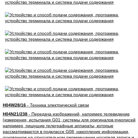
H04W28/16
- Техника электрической связи
H04N21/238
- Передача изображений, например телевидение
(измерения, испытания G01; системы для оригиналов рукописей
например, пишущие телеграфные аппараты, которые
рассматриваются в подклассе G08; накопление информации,
основанное на относительном перемещении носителя записи и