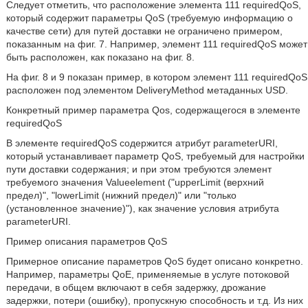
Следует отметить, что расположение элемента 111 requiredQoS,
который содержит параметры QoS (требуемую информацию о
качестве сети) для путей доставки не ограничено примером,
показанным на фиг. 7. Например, элемент 111 requiredQoS может
быть расположен, как показано на фиг. 8.
На фиг. 8 и 9 показан пример, в котором элемент 111 requiredQoS
расположен под элементом DeliveryMethod метаданных USD.
Конкретный пример параметра Qos, содержащегося в элементе
requiredQoS
В элементе requiredQoS содержится атрибут parameterURI,
который устанавливает параметр QoS, требуемый для настройки
пути доставки содержания; и при этом требуются элемент
требуемого значения Valueelement ("upperLimit (верхний
предел)", "lowerLimit (нижний предел)" или "только
(установленное значение)"), как значение условия атрибута
parameterURI.
Пример описания параметров QoS
Примерное описание параметров QoS будет описано конкретно.
Например, параметры QoE, применяемые в услуге потоковой
передачи, в общем включают в себя задержку, дрожание
задержки, потери (ошибку), пропускную способность и т.д. Из них