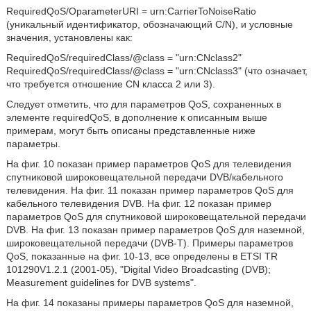
RequiredQoS/OparameterURI = urn:CarrierToNoiseRatio
(уникальный идентификатор, обозначающий C/N), и условные
значения, установлены как:
RequiredQoS/requiredClass/@class = "urn:CNclass2"
RequiredQoS/requiredClass/@class = "urn:CNclass3" (что означает,
что требуется отношение CN класса 2 или 3).
Следует отметить, что для параметров QoS, сохраненных в
элементе requiredQoS, в дополнение к описанным выше
примерам, могут быть описаны представленные ниже
параметры.
На фиг. 10 показан пример параметров QoS для телевидения
спутниковой широковещательной передачи DVB/кабельного
телевидения. На фиг. 11 показан пример параметров QoS для
кабельного телевидения DVB. На фиг. 12 показан пример
параметров QoS для спутниковой широковещательной передачи
DVB. На фиг. 13 показан пример параметров QoS для наземной,
широковещательной передачи (DVB-T). Примеры параметров
QoS, показанные на фиг. 10-13, все определены в ETSI TR
101290V1.2.1 (2001-05), "Digital Video Broadcasting (DVB);
Measurement guidelines for DVB systems".
На фиг. 14 показаны примеры параметров QoS для наземной,