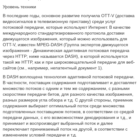
Уровень техники
В последние годы, основное развитие получила OTT-V (доставка
видеосигналов в телевизионную приставку) среди услуг
потоковой передачи, которые используют Интернет. В качестве
международного стандартизированного протокола доставки
движущегося изображения, который можно использовать для
OTT-V, известен MPEG-DASH (Группа экспертов движущегося
изображения - Динамическая адаптивная потоковая передача
через HTTP; ниже называется DASH), в которой используется
такой же HTTP, как и при широковещательной передаче для веб-
сайтов (см., например, непатентный документ 1).
В DASH воплощена технология адаптивной потоковой передачи.
В частности, поставщик содержания подготавливает и доставляет
множество потоков с одним и тем же содержанием, с разными
скоростями передачи битов, для разного качества изображения,
разных размеров угла обзора и т.д. С другой стороны, приемник
содержания выбирает оптимальный поток среди множества
подготовленных поставщиком потоков, в соответствии со средой
передачи данных, с его возможностями декодирования и т.д., и
принимает и воспроизводит выбранный поток и далее
переключает принимаемый поток на другой, в соответствии с
изменением условий передачи и т.д.