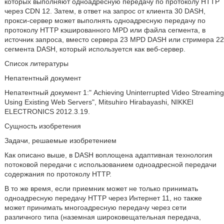
которых выполняют одноадресную передачу по протоколу HTTP
через CDN 12. Затем, в ответ на запрос от клиента 30 DASH,
прокси-сервер может выполнять одноадресную передачу по
протоколу HTTP кэшированного MPD или файла сегмента, в
источник запроса, вместо сервера 23 MPD DASH или стримера 22
сегмента DASH, который используется как веб-сервер.
Список литературы
Непатентный документ
Непатентный документ 1:" Achieving Uninterrupted Video Streaming
Using Existing Web Servers", Mitsuhiro Hirabayashi, NIKKEI
ELECTRONICS 2012.3.19.
Сущность изобретения
Задачи, решаемые изобретением
Как описано выше, в DASH воплощена адаптивная технология
потоковой передачи с использованием одноадресной передачи
содержания по протоколу HTTP.
В то же время, если приемник может не только принимать
одноадресную передачу HTTP через Интернет 11, но также
может принимать многоадресную передачу через сети
различного типа (наземная широковещательная передача,