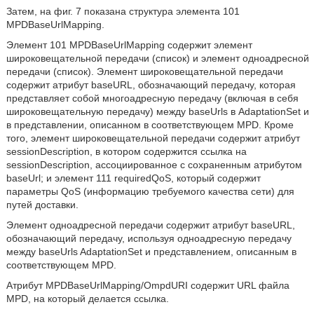
Затем, на фиг. 7 показана структура элемента 101
MPDBaseUrlMapping.
Элемент 101 MPDBaseUrlMapping содержит элемент
широковещательной передачи (список) и элемент одноадресной
передачи (список). Элемент широковещательной передачи
содержит атрибут baseURL, обозначающий передачу, которая
представляет собой многоадресную передачу (включая в себя
широковещательную передачу) между baseUrls в AdaptationSet и
в представлении, описанном в соответствующем MPD. Кроме
того, элемент широковещательной передачи содержит атрибут
sessionDescription, в котором содержится ссылка на
sessionDescription, ассоциированное с сохраненным атрибутом
baseUrl; и элемент 111 requiredQoS, который содержит
параметры QoS (информацию требуемого качества сети) для
путей доставки.
Элемент одноадресной передачи содержит атрибут baseURL,
обозначающий передачу, используя одноадресную передачу
между baseUrls AdaptationSet и представлением, описанным в
соответствующем MPD.
Атрибут MPDBaseUrlMapping/OmpdURI содержит URL файла
MPD, на который делается ссылка.