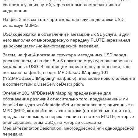
соответствующих путей, через которые доставляют части
содержания.
На фиг. 3 показан стек протокола для случая доставки USD,
используя MBMS.
USD содержится в объявлении и метаданных 91 услуги, и для
него выполняют многоадресную передачу FLUTE через канал
широковещательной/многоадресной передачи.
Затем, на фиг. 4 показана структура метаданных USD перед
расширением, и на фиг. 5 и 6 показана структура расширенных
метаданных USD. В настоящем варианте осуществления, как
показано на фиг. 5, вводят MPDBaseUrlMapping 101
("rl2:MPDBaseUrlMapping" на фиг. 6), в качестве нового элемента
в соответствии с UserServiceDescription.
Элемент 101 MPDBaseUrlMapping предназначен для
обозначения различий относительно того, предназначены ли
baseUrl каждого из AdaptationSet и представление, описанные в
MPD (MPD, который описывает потоки (потоки сегмента и т.д.),
предназначенные для переключения на потоки FLUTE, которые
анонсированы этим USD), на которые ссылается
MediaPresentationDescription, многоадресной или одноадресной
передачи.