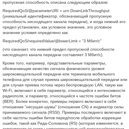
пропускная способность описана следующим образом:
RequiredQoS/@parameterURI = urn:DownLinkThroughput
(уникальный идентификатор, обозначающий пропускную
способность нисходящего канала передачи), и когда нижний его
предел установлен, как условное значение, это условное
значение условия определено как:
RequiredQoS/requiredValue/@lowerLimit = "3 Мбит/с"
(что означает, что нижний предел пропускной способности
нисходящего канала передачи составляет 3 Мбит/с).
Кроме того, например, представительные параметры,
обозначающие качество сигнала физического уровня
широковещательной передачи или терминала мобильного
телефона для случая приема широковещательной передачи или
для случая приема потока через беспроводную LAN, такую как
Wi-Fi, включают в себя параметр, относящийся к интенсивности
радиополя, и параметр, относящийся к частоте ошибки битов
(BER). Более конкретно, примеры первого включают в себя
отношение "несущая-шумы" (отношение CN) и индикатор силы
принимаемого сигнала (RSSI). Примеры последнего включают в
себя частоты ошибки битов перед/после обработки коррекции
ошибок, такой как Рида-Соломона (RS) (которая изменяется, в
зависимости от схемы широковещательной передачи/передачи