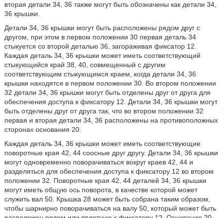
вторая детали 34, 36 также могут быть обозначены как детали 34,
36 крышки.
Детали 34, 36 крышки могут быть расположены рядом друг с
другом, при этом в первом положении 30 первая деталь 34
стыкуется со второй деталью 36, загораживая фиксатор 12.
Каждая деталь 34, 36 крышки может иметь соответствующий
стыкующийся край 38, 40, совмещенный с другим
соответствующим стыкующимся краем, когда детали 34, 36
крышки находятся в первом положении 30. Во втором положении
32 детали 34, 36 крышки могут быть отделены друг от друга для
обеспечения доступа к фиксатору 12. Детали 34, 36 крышки могут
быть отделены друг от друга так, что во втором положении 32
первая и вторая детали 34, 36 расположены на противоположных
сторонах основания 20.
Каждая деталь 34, 36 крышки может иметь соответствующие
поворотные края 42, 44 соосные друг другу. Детали 34, 36 крышки
могут одновременно поворачиваться вокруг краев 42, 44 и
разделяться для обеспечения доступа к фиксатору 12 во втором
положении 32. Поворотные края 42, 44 деталей 34, 36 крышки
могут иметь общую ось поворота, в качестве которой может
служить вал 50. Крышка 28 может быть собрана таким образом,
чтобы шарнирно поворачиваться на валу 50, который может быть
расположен рядом или вплотную к фиксатору 12. Основание 20