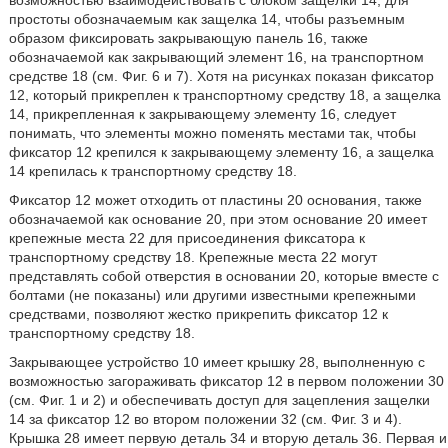
возможностью взаимодействовать с блоком защелки 14, для
простоты обозначаемым как защелка 14, чтобы разъемным
образом фиксировать закрывающую панель 16, также
обозначаемой как закрывающий элемент 16, на транспортном
средстве 18 (см. Фиг. 6 и 7). Хотя на рисунках показан фиксатор
12, который прикреплен к транспортному средству 18, а защелка
14, прикрепленная к закрывающему элементу 16, следует
понимать, что элементы можно поменять местами так, чтобы
фиксатор 12 крепился к закрывающему элементу 16, а защелка
14 крепилась к транспортному средству 18.
Фиксатор 12 может отходить от пластины 20 основания, также
обозначаемой как основание 20, при этом основание 20 имеет
крепежные места 22 для присоединения фиксатора к
транспортному средству 18. Крепежные места 22 могут
представлять собой отверстия в основании 20, которые вместе с
болтами (не показаны) или другими известными крепежными
средствами, позволяют жестко прикрепить фиксатор 12 к
транспортному средству 18.
Закрывающее устройство 10 имеет крышку 28, выполненную с
возможностью загораживать фиксатор 12 в первом положении 30
(см. Фиг. 1 и 2) и обеспечивать доступ для зацепления защелки
14 за фиксатор 12 во втором положении 32 (см. Фиг. 3 и 4).
Крышка 28 имеет первую деталь 34 и вторую деталь 36. Первая и