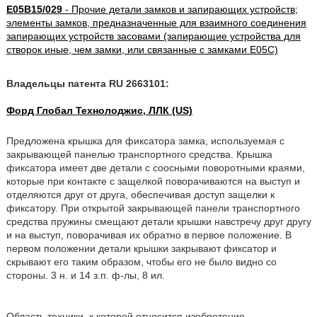
E05B15/029
- Прочие детали замков и запирающих устройств;
элементы замков, предназначенные для взаимного соединения
запирающих устройств засовами (запирающие устройства для
створок иные, чем замки, или связанные с замками E05C)
Владельцы патента RU 2663101:
Форд Глобал Технолоджис, ЛЛК (US)
Предложена крышка для фиксатора замка, используемая с
закрывающей панелью транспортного средства. Крышка
фиксатора имеет две детали с соосными поворотными краями,
которые при контакте с защелкой поворачиваются на выступ и
отделяются друг от друга, обеспечивая доступ защелки к
фиксатору. При открытой закрывающей панели транспортного
средства пружины смещают детали крышки навстречу друг другу
и на выступ, поворачивая их обратно в первое положение. В
первом положении детали крышки закрывают фиксатор и
скрывают его таким образом, чтобы его не было видно со
стороны. 3 н. и 14 з.п. ф-лы, 8 ил.
Область техники, к которой относится изобретение