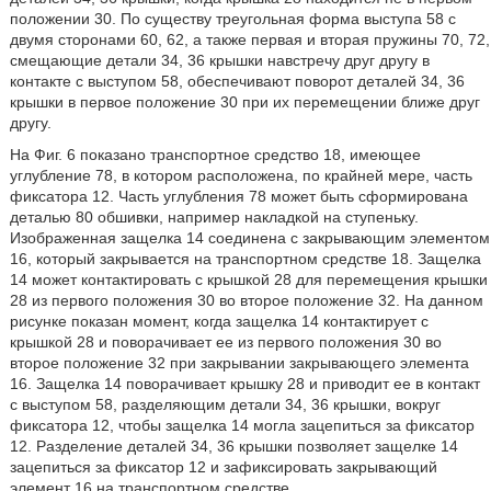
положении 30. По существу треугольная форма выступа 58 с
двумя сторонами 60, 62, а также первая и вторая пружины 70, 72,
смещающие детали 34, 36 крышки навстречу друг другу в
контакте с выступом 58, обеспечивают поворот деталей 34, 36
крышки в первое положение 30 при их перемещении ближе друг
другу.
На Фиг. 6 показано транспортное средство 18, имеющее
углубление 78, в котором расположена, по крайней мере, часть
фиксатора 12. Часть углубления 78 может быть сформирована
деталью 80 обшивки, например накладкой на ступеньку.
Изображенная защелка 14 соединена с закрывающим элементом
16, который закрывается на транспортном средстве 18. Защелка
14 может контактировать с крышкой 28 для перемещения крышки
28 из первого положения 30 во второе положение 32. На данном
рисунке показан момент, когда защелка 14 контактирует с
крышкой 28 и поворачивает ее из первого положения 30 во
второе положение 32 при закрывании закрывающего элемента
16. Защелка 14 поворачивает крышку 28 и приводит ее в контакт
с выступом 58, разделяющим детали 34, 36 крышки, вокруг
фиксатора 12, чтобы защелка 14 могла зацепиться за фиксатор
12. Разделение деталей 34, 36 крышки позволяет защелке 14
зацепиться за фиксатор 12 и зафиксировать закрывающий
элемент 16 на транспортном средстве.