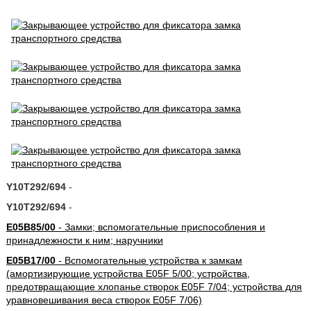
Y10T292/694
-
Y10T292/694
-
E05B85/00
- Замки; вспомогательные приспособления и
принадлежности к ним; наручники
E05B17/00
- Вспомогательные устройства к замкам
(амортизирующие устройства E05F 5/00; устройства,
предотвращающие хлопанье створок E05F 7/04; устройства для
уравновешивания веса створок E05F 7/06)