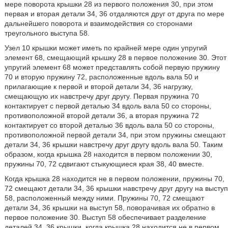
мере поворота крышки 28 из первого положения 30, при этом
первая и вторая детали 34, 36 отдаляются друг от друга по мере
дальнейшего поворота и взаимодействия со сторонами
треугольного выступа 58.
Узел 10 крышки может иметь по крайней мере один упругий
элемент 68, смещающий крышку 28 в первое положение 30. Этот
упругий элемент 68 может представлять собой первую пружину
70 и вторую пружину 72, расположенные вдоль вала 50 и
прилагающие к первой и второй детали 34, 36 нагрузку,
смещающую их навстречу друг другу. Первая пружина 70
контактирует с первой деталью 34 вдоль вала 50 со стороны,
противоположной второй детали 36, а вторая пружина 72
контактирует со второй деталью 36 вдоль вала 50 со стороны,
противоположной первой детали 34, при этом пружины смещают
детали 34, 36 крышки навстречу друг другу вдоль вала 50. Таким
образом, когда крышка 28 находится в первом положении 30,
пружины 70, 72 сдвигают стыкующиеся края 38, 40 вместе.
Когда крышка 28 находится не в первом положении, пружины 70,
72 смещают детали 34, 36 крышки навстречу друг другу на выступ
58, расположенный между ними. Пружины 70, 72 смещают
детали 34, 36 крышки на выступ 58, поворачивая их обратно в
первое положение 30. Выступ 58 обеспечивает разделение
деталей 34, 36 крышки, когда крышка 28 находится не в первом