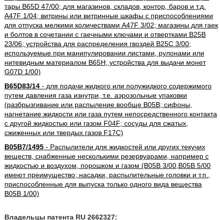
тары B65D 47/00; для магазинов, складов, контор, баров и т.д.
A47F 1/04; витрины или витринные шкафы с приспособлениями
для отпуска мелкими количествами A47F 3/02; магазины для гаек
и болтов в сочетании с гаечными ключами и отвертками B25B
23/06; устройства для распределения гвоздей B25C 3/00;
используемые при манипулировании листами, рулонами или
нитевидным материалом B65H; устройства для выдачи монет
G07D 1/00)
B65D83/14
- для подачи жидкого или полужидкого содержимого
путем давления газа изнутри, т.е. аэрозольные упаковки
(разбрызгивание или распыление вообще B05B; сифоны,
нагнетание жидкости или газа путем непосредственного контакта
с другой жидкостью или газом F04F; сосуды для сжатых,
сжиженных или твердых газов F17C)
B05B7/1495
- Распылители для жидкостей или других текучих
веществ, снабженные несколькими резервуарами, например с
жидкостью и воздухом, порошком и газом (B05B 3/00,B05B 5/00
имеют преимущество; насадки, распылительные головки и т.п.,
приспособленные для выпуска только одного вида вещества
B05B 1/00)
Владельцы патента RU 2662327: