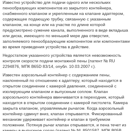
Известно устройство для подачи одного или нескольких
пенообразующих компонентов из закрытого контейнера,
снабженного клапаном и укрепленным на клапане адаптером,
содержащее подающую трубку, связанную с указанным
клапаном, на конце или на участке по длине которой
предусмотрено сужение канала, выполненного в виде вкладыша
или диска, имеющего по меньшей мере два отверстия,
заполняемого пенообразующим компонентом или компонентами
во время приведения устройства в действие.
Недостатком указанного устройства является невозможность
контроля скорости подачи монтажной пены (патент № RU
2294876, МПК B65D 83/14, опубл. 10.03.2007 г.).
Известен аэрозольный контейнер с содержанием пены,
наклоненный по отношению к адаптеру, который находится в
открытом соединении с камерой давления, соединенной с
изолирующим клапаном и выпускным соплом. Клапан
аэрозольного контейнера ввинчивается в переходник, который
находится в открытом соединении с камерой пистолета. Камера
закрыта клапаном, управляемым рычагом. Когда аэрозольный
контейнер сдвинут вниз, клапан открывается. Фиксированный
механизм удерживает контейнер и клапан в требуемом
положении. Потянув рычаг клапан открывается, и пена течет из
камеры в выпускное сопло (патент № NL 8501587, МПК В05В