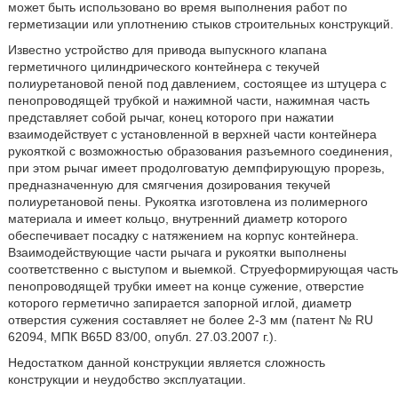
может быть использовано во время выполнения работ по
герметизации или уплотнению стыков строительных конструкций.
Известно устройство для привода выпускного клапана
герметичного цилиндрического контейнера с текучей
полиуретановой пеной под давлением, состоящее из штуцера с
пенопроводящей трубкой и нажимной части, нажимная часть
представляет собой рычаг, конец которого при нажатии
взаимодействует с установленной в верхней части контейнера
рукояткой с возможностью образования разъемного соединения,
при этом рычаг имеет продолговатую демпфирующую прорезь,
предназначенную для смягчения дозирования текучей
полиуретановой пены. Рукоятка изготовлена из полимерного
материала и имеет кольцо, внутренний диаметр которого
обеспечивает посадку с натяжением на корпус контейнера.
Взаимодействующие части рычага и рукоятки выполнены
соответственно с выступом и выемкой. Струеформирующая часть
пенопроводящей трубки имеет на конце сужение, отверстие
которого герметично запирается запорной иглой, диаметр
отверстия сужения составляет не более 2-3 мм (патент № RU
62094, МПК B65D 83/00, опубл. 27.03.2007 г.).
Недостатком данной конструкции является сложность
конструкции и неудобство эксплуатации.