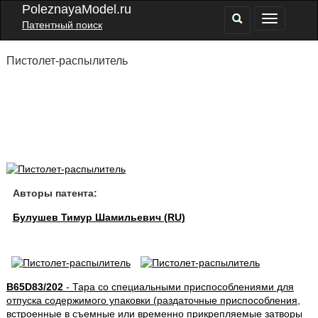
PoleznayaModel.ru
Патентный поиск
Пистолет-распылитель
Авторы патента:
Булушев Тимур Шамильевич (RU)
B65D83/202
- Тара со специальными приспособлениями для
отпуска содержимого упаковки (раздаточные приспособления,
встроенные в съемные или временно прикрепляемые затворы