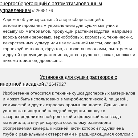
энергосберегающий с автоматизированным
управлением
// 2648176
Аэрожелоб универсальный энергосберегающий с
автоматизированным управлением для сушки сыпучих и
несыпучих материалов, продукции растениеводства, например
вороха семян зерновых, зернобобовых, кормовых, технических,
лекарственных культур или измельченной массы, овощей,
корнеклубнеплодов, фруктов, а также льносоломы, льнотресты
и другой продукции растениеводства в рулонах, тюках, мешках и
пиломатериалов, древесины.
Установка для сушки растворов с
инертной насадкой
// 2647927
Изобретение относится к технике сушки дисперсных материалов
и может быть использовано в микробиологической, пищевой,
химической и других отраслях промышленности. Сушильная
установка с инертной насадкой содержит корпус с
газораспределительной решеткой и форсункой для ввода
материала, а внутри корпуса соосно ему размещена
обогреваемая камера, к нижней части которой подключена
труба с радиальными отверстиями и расширяющимся соплом с