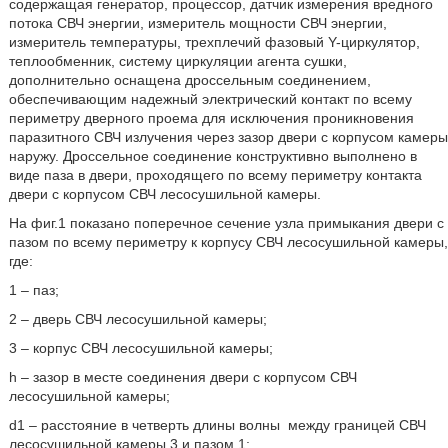
содержащая генератор, процессор, датчик измерения вредного
потока СВЧ энергии, измеритель мощности СВЧ энергии,
измеритель температуры, трехплечий фазовый Y-циркулятор,
теплообменник, систему циркуляции агента сушки,
дополнительно оснащена дроссельным соединением,
обеспечивающим надежный электрический контакт по всему
периметру дверного проема для исключения проникновения
паразитного СВЧ излучения через зазор двери с корпусом камеры
наружу. Дроссельное соединение конструктивно выполнено в
виде паза в двери, проходящего по всему периметру контакта
двери с корпусом СВЧ лесосушильной камеры.
На фиг.1 показано поперечное сечение узла примыкания двери с
пазом по всему периметру к корпусу СВЧ лесосушильной камеры,
где:
1 – паз;
2 – дверь СВЧ лесосушильной камеры;
3 – корпус СВЧ лесосушильной камеры;
h – зазор в месте соединения двери с корпусом СВЧ
лесосушильной камеры;
d1 – расстояние в четверть длины волны
между границей СВЧ
лесосушильной камеры 3 и пазом 1;