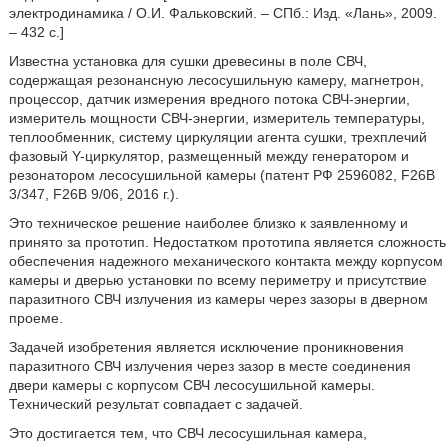
электродинамика / О.И. Фальковский. – СПб.: Изд. «Лань», 2009.
– 432 с.]
Известна установка для сушки древесины в поле СВЧ,
содержащая резонансную лесосушильную камеру, магнетрон,
процессор, датчик измерения вредного потока СВЧ-энергии,
измеритель мощности СВЧ-энергии, измеритель температуры,
теплообменник, систему циркуляции агента сушки, трехплечий
фазовый Y-циркулятор, размещенный между генератором и
резонатором лесосушильной камеры (патент РФ 2596082, F26B
3/347, F26B 9/06, 2016 г.).
Это техническое решение наиболее близко к заявленному и
принято за прототип. Недостатком прототипа является сложность
обеспечения надежного механического контакта между корпусом
камеры и дверью установки по всему периметру и присутствие
паразитного СВЧ излучения из камеры через зазоры в дверном
проеме.
Задачей изобретения является исключение проникновения
паразитного СВЧ излучения через зазор в месте соединения
двери камеры с корпусом СВЧ лесосушильной камеры.
Технический результат совпадает с задачей.
Это достигается тем, что СВЧ лесосушильная камера,