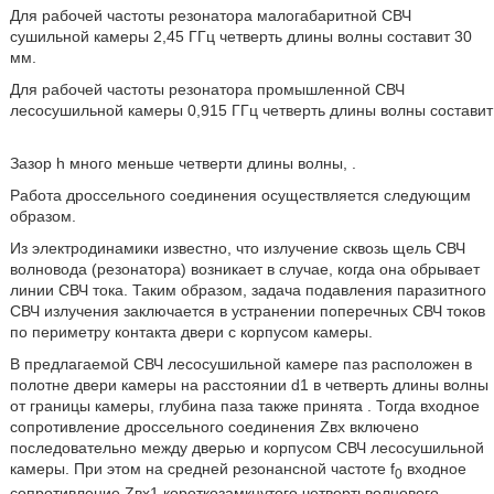
Для рабочей частоты резонатора малогабаритной СВЧ
сушильной камеры 2,45 ГГц четверть длины волны составит 30
мм.
Для рабочей частоты резонатора промышленной СВЧ
лесосушильной камеры 0,915 ГГц четверть длины волны составит
Зазор h много меньше четверти длины волны,
.
Работа дроссельного соединения осуществляется следующим
образом.
Из электродинамики известно, что излучение сквозь щель СВЧ
волновода (резонатора) возникает в случае, когда она обрывает
линии СВЧ тока. Таким образом, задача подавления паразитного
СВЧ излучения заключается в устранении поперечных СВЧ токов
по периметру контакта двери с корпусом камеры.
В предлагаемой СВЧ лесосушильной камере паз расположен в
полотне двери камеры на расстоянии d1 в четверть длины волны
от границы камеры, глубина паза также принята
. Тогда входное
сопротивление дроссельного соединения Zвх включено
последовательно между дверью и корпусом СВЧ лесосушильной
камеры. При этом на средней резонансной частоте f
входное
0
сопротивление Zвх1 короткозамкнутого четвертьволнового