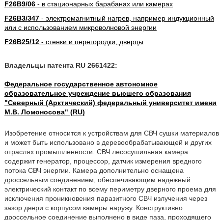
F26B9/06
- в стационарных барабанах или камерах
F26B3/347
- электромагнитный нагрев, например индукционный
или с использованием микроволновой энергии
F26B25/12
- стенки и перегородки; дверцы
Владельцы патента RU 2661422:
Федеральное государственное автономное
образовательное учреждение высшего образования
"Северный (Арктический) федеральный университет имени
М.В. Ломоносова" (RU)
Изобретение относится к устройствам для СВЧ сушки материалов
и может быть использовано в деревообрабатывающей и других
отраслях промышленности. СВЧ лесосушильная камера
содержит генератор, процессор, датчик измерения вредного
потока СВЧ энергии. Камера дополнительно оснащена
дроссельным соединением, обеспечивающим надежный
электрический контакт по всему периметру дверного проема для
исключения проникновения паразитного СВЧ излучения через
зазор двери с корпусом камеры наружу. Конструктивно
дроссельное соединение выполнено в виде паза, проходящего