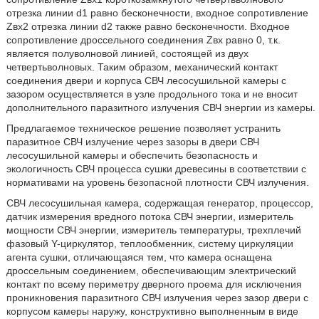
отрезка линии d1 равно бесконечности, входное сопротивление
Zвх2 отрезка линии d2 также равно бесконечности. Входное
сопротивление дроссельного соединения Zвх равно 0, т.к.
является полуволновой линией, состоящей из двух
четвертьволновых. Таким образом, механический контакт
соединения двери и корпуса СВЧ лесосушильной камеры с
зазором осуществляется в узле продольного тока и не вносит
дополнительного паразитного излучения СВЧ энергии из камеры.
Предлагаемое техническое решение позволяет устранить
паразитное СВЧ излучение через зазоры в двери СВЧ
лесосушильной камеры и обеспечить безопасность и
экологичность СВЧ процесса сушки древесины в соответствии с
нормативами на уровень безопасной плотности СВЧ излучения.
СВЧ лесосушильная камера, содержащая генератор, процессор,
датчик измерения вредного потока СВЧ энергии, измеритель
мощности СВЧ энергии, измеритель температуры, трехплечий
фазовый Y-циркулятор, теплообменник, систему циркуляции
агента сушки, отличающаяся тем, что камера оснащена
дроссельным соединением, обеспечивающим электрический
контакт по всему периметру дверного проема для исключения
проникновения паразитного СВЧ излучения через зазор двери с
корпусом камеры наружу, конструктивно выполненным в виде