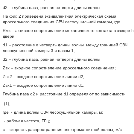
d2 – глубина паза, равная четверти длины волны
.
На фиг. 2 приведена эквивалентная электрическая схема
дроссельного соединения СВЧ лесосушильной камеры, где
Rмк – активное сопротивление механического контакта в зазоре h
двери;
d1 – расстояние в четверть длины волны
между границей СВЧ
лесосушильной камеры 3 и пазом 1;
d2 – глубина паза, равная четверти длины волны
;
Zвх – входное сопротивление дроссельного соединения;
Zвх2 – входное сопротивление линии d2;
Zвх1 – входное сопротивление линии d1.
Глубина паза d2
и расстояние d1
определяют по зависимости
(1),
где
- длина волны СВЧ лесосушильной камеры, м;
- рабочая частота, ГГц;
c – скорость распространения электромагнитной волны, м/с.