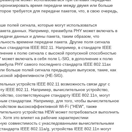
инхронизировать время передачи между двумя или больше
орое требуется для передачи пакетов, что, в свою очередь,
ше полей сигнала, которые могут использоваться
пакета данных. Например, преамбула PHY может включать в
редачи данных и длины пакета, таким образом, что
ьность времени передачи пакета. Другие поля сигнала
ых стандартов IEEE 802.11. Например, в стандарте IEEE
лнение к полю сигнала с высокой пропускной способностью
 может включать в себя поле L-SIG, в дополнение к полю
еамбула PHY самого последнего стандарта IEEE 802.11ax
ли больше полей сигнала предыдущих выпусков, такие, как
высокой эффективности (HE-SIG).
льных устройств IEEE 802.11 возможность связи друг с
рту IEEE 802.11. Например, вычислительное устройство,
ойство, соответствующее стандарту IEEE 802.11n, могут
зным стандартам. Например, для того, чтобы вычислительное
ройством высокоэффективной Wi-Fi ("HEW", также
слительного устройства HEW может потребоваться выполнить
. Хотя это влияет на рабочие характеристики
атную совместимость с унаследованными вычислительными
стандарта IEEE 802.11a/g, устройства IEEE 802.11n могут