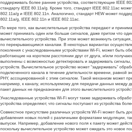
поддерживать более ранние устройства, соответствующие IEEE 80
стандарту IEEE 80.11a/g. Кроме того, стандарт IEEE 802.11ac мож
802.11a/g и IEEE 802.11n. Аналогично, стандарт HEW может подде
802.11a/g, IEEE 802.11n и IEEE 802.11ac.
По мере того, как вычислительные устройства передают и приним
может принимать один или больше сигналов, даже притом что оди
вычислительного устройства. При этом может возникнуть ситуация
по перекрывающимся каналам. В некоторых вариантах осуществле
поколения с унаследованными устройствами Wi-Fi, может быть обе
работающие на коротком расстоянии друг от друга, и/или получа
выполнены с возможностью детектировать и задерживать сигналы,
устройств. Вычислительное устройство может "задерживать" обраб
подключенного канала в течение длительности времени, равной з
PHY, ассоциированной с этим сигналом. Такой механизм может пре
например, к каналу, используемому для передачи данных между д
пакет данных не предназначен для этого вычислительного устройс
Унаследованные устройства Wi-Fi могут также задерживать обрабо
устройства определяют, что сигналы поступают из устройства боле
Совместное присутствие различных устройств Wi-Fi может быть до
добавления новых полей с различными форматами модуляции, та
выпуски. Например, добавление нового поля к пакету может дейс
поскольку вычислительное устройство может ожидать это новое по