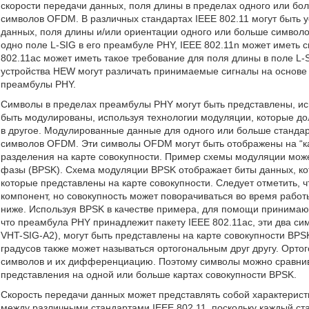
скорости передачи данных, поля длины в пределах одного или б
символов OFDM. В различных стандартах IEEE 802.11 могут быть 
данных, поля длины и/или ориентации одного или больше символо
одно поле L-SIG в его преамбуле PHY, IEEE 802.11n может иметь 
802.11ac может иметь такое требование для поля длины в поле L-
устройства HEW могут различать принимаемые сигналы на основе 
преамбулы PHY.
Символы в пределах преамбулы PHY могут быть представлены, исп
быть модулированы, используя технологии модуляции, которые до
в другое. Модулированные данные для одного или больше стандарт
символов OFDM. Эти символы OFDM могут быть отображены на “ка
разделения на карте совокупности. Пример схемы модуляции мож
фазы (BPSK). Схема модуляции BPSK отображает биты данных, кот
которые представлены на карте совокупности. Следует отметить, 
компонент, но совокупность может поворачиваться во время рабо
ниже. Используя BPSK в качестве примера, для помощи принимаю
что преамбула PHY принадлежит пакету IEEE 802.11ac, эти два си
VHT-SIG-A2), могут быть представлены на карте совокупности BPS
градусов также может называться ортогональным друг другу. Орт
символов и их дифференциацию. Поэтому символы можно сравнива
представления на одной или больше картах совокупности BPSK.
Скорость передачи данных может представлять собой характерис
между различными стандартами IEEE 802.11, поскольку каждый ст