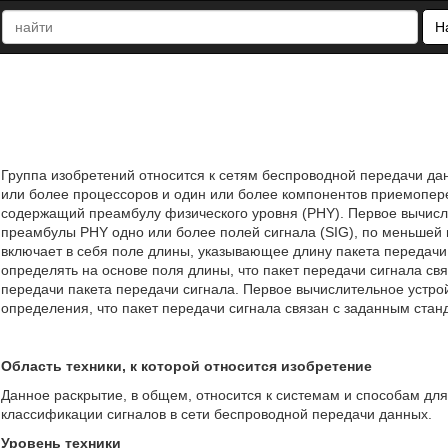
Н
Группа изобретений относится к сетям беспроводной передачи да
или более процессоров и один или более компонентов приемопере
содержащий преамбулу физического уровня (PHY). Первое вычисл
преамбулы PHY одно или более полей сигнала (SIG), по меньшей м
включает в себя поле длины, указывающее длину пакета передачи
определять на основе поля длины, что пакет передачи сигнала св
передачи пакета передачи сигнала. Первое вычислительное устро
определения, что пакет передачи сигнала связан с заданным стандар
Область техники, к которой относится изобретение
Данное раскрытие, в общем, относится к системам и способам для
классификации сигналов в сети беспроводной передачи данных.
Уровень техники