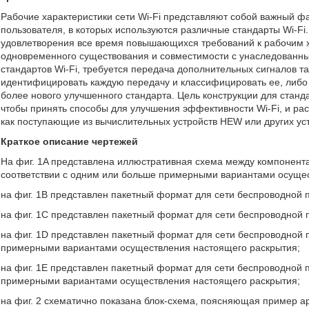
Рабочие характеристики сети Wi-Fi представляют собой важный фа
пользователя, в которых используются различные стандарты Wi-Fi.
удовлетворения все время повышающихся требований к рабочим х
одновременного существования и совместимости с унаследованн
стандартов Wi-Fi, требуется передача дополнительных сигналов 
идентифицировать каждую передачу и классифицировать ее, либо к
более нового улучшенного стандарта. Цель конструкции для станд
чтобы принять способы для улучшения эффективности Wi-Fi, и р
как поступающие из вычислительных устройств HEW или других уст
Краткое описание чертежей
На фиг. 1A представлена иллюстративная схема между компонент
соответствии с одним или больше примерными вариантами осуще
на фиг. 1B представлен пакетный формат для сети беспроводной 
на фиг. 1C представлен пакетный формат для сети беспроводной 
на фиг. 1D представлен пакетный формат для сети беспроводной 
примерными вариантами осуществления настоящего раскрытия;
на фиг. 1Е представлен пакетный формат для сети беспроводной 
примерными вариантами осуществления настоящего раскрытия;
на фиг. 2 схематично показана блок-схема, поясняющая пример а