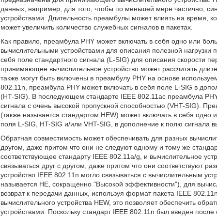
данных, например, для того, чтобы по меньшей мере частично, с
устройствами. Длительность преамбулы может влиять на время, кот
может увеличить количество служебных сигналов в пакетах.
Как правило, преамбула PHY может включать в себя одно или боль
вычислительными устройствами для описания полезной нагрузки 
себя поле стандартного сигнала (L-SIG) для описания скорости пе
принимающее вычислительное устройство может рассчитать длител
также могут быть включены в преамбулу PHY на основе используем
802.11n, преамбула PHY может включать в себя поле L-SIG в допо
(HT-SIG). В последующем стандарте IEEE 802.11ac преамбула PHY
сигнала с очень высокой пропускной способностью (VHT-SIG). Пр
(также называется стандартом HEW) может включать в себя одно и
поля L-SIG, HT-SIG и/или VHT-SIG, в дополнение к полю сигнала 
Обратная совместимость может обеспечивать для разных вычислите
другом, даже притом что они не следуют одному и тому же станда
соответствующее стандарту IEEE 802.11a/g, и вычислительное устр
связываться друг с другом, даже притом что они соответствуют ра
устройство IEEE 802.11n могло связываться с вычислительным уст
называется HE, сокращенно "Высокой эффективности"), для вычи
возврат к передачи данных, используя формат пакета IEEE 802.11n
вычислительного устройства HEW, это позволяет обеспечить обр
устройствами. Поскольку стандарт IEEE 802.11n был введен после 