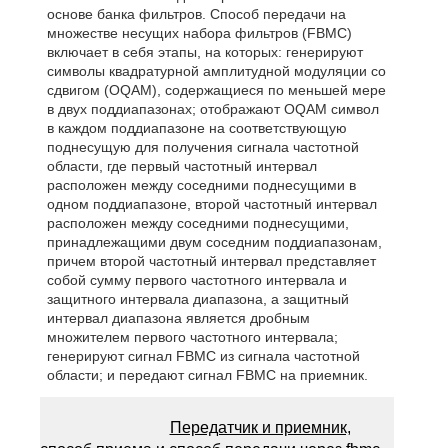
основе банка фильтров. Способ передачи на
множестве несущих набора фильтров (FBMC)
включает в себя этапы, на которых: генерируют
символы квадратурной амплитудной модуляции со
сдвигом (OQAM), содержащиеся по меньшей мере
в двух поддиапазонах; отображают OQAM символ
в каждом поддиапазоне на соответствующую
поднесущую для получения сигнала частотной
области, где первый частотный интервал
расположен между соседними поднесущими в
одном поддиапазоне, второй частотный интервал
расположен между соседними поднесущими,
принадлежащими двум соседним поддиапазонам,
причем второй частотный интервал представляет
собой сумму первого частотного интервала и
защитного интервала диапазона, а защитный
интервал диапазона является дробным
множителем первого частотного интервала;
генерируют сигнал FBMC из сигнала частотной
области; и передают сигнал FBMC на приемник.
Передатчик и приемник,