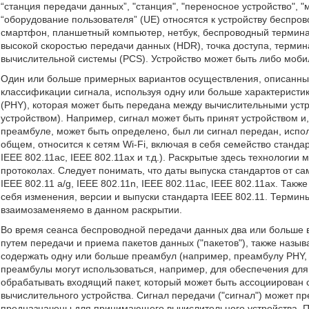
“станция передачи данных”, "станция", "переносное устройство", "
“оборудование пользователя” (UE) относятся к устройству беспро
смартфон, планшетный компьютер, нетбук, беспроводный термина
высокой скоростью передачи данных (HDR), точка доступа, термин
вычислительной системы (PCS). Устройство может быть либо моб
Один или больше примерных вариантов осуществления, описанных 
классификации сигнала, используя одну или больше характеристи
(PHY), которая может быть передана между вычислительными устр
устройством). Например, сигнал может быть принят устройством и
преамбуле, может быть определено, был ли сигнал передан, испо
общем, относится к сетям Wi-Fi, включая в себя семейство стандар
IEEE 802.11ac, IEEE 802.11aх и т.д.). Раскрытые здесь технологии 
протоколах. Следует понимать, что даты выпуска стандартов от 
IEEE 802.11 a/g, IEEE 802.11n, IEEE 802.11ac, IEEE 802.11ax. Такж
себя изменения, версии и выпуски стандарта IEEE 802.11. Термины 
взаимозаменяемо в данном раскрытии.
Во время сеанса беспроводной передачи данных два или больше в
путем передачи и приема пакетов данных ("пакетов"), также наз
содержать одну или больше преамбул (например, преамбулу PHY, п
преамбулы могут использоваться, например, для обеспечения для
обрабатывать входящий пакет, который может быть ассоциирован 
вычислительного устройства. Сигнал передачи ("сигнал") может п
предназначены для принимающего вычислительного устройства. П