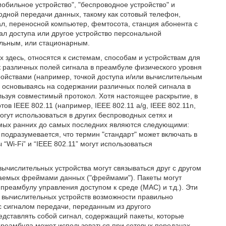
мобильное устройство", "беспроводное устройство" и
водной передачи данных, такому как сотовый телефон,
л, переносной компьютер, фемтосота, станция абонента с
ал доступа или другое устройство персональной
ильным, или стационарным.
здесь, относятся к системам, способам и устройствам для
к различных полей сигнала в преамбуле физического уровня
ойствами (например, точкой доступа и/или вычислительным
, основываясь на содержании различных полей сигнала в
льзуя совместимый протокол. Хотя настоящее раскрытие, в
тов IEEE 802.11 (например, IEEE 802.11 a/g, IEEE 802.11n,
могут использоваться в других беспроводных сетях и
самых ранних до самых последних являются следующими:
е подразумевается, что термин "стандарт" может включать в
“Wi-Fi” и “IEEE 802.11” могут использоваться
ычислительных устройства могут связываться друг с другом
ываемых фреймами данных ("фреймами"). Пакеты могут
реамбулу управления доступом к среде (MAC) и т.д.). Эти
 вычислительных устройств возможности правильно
с сигналом передачи, переданным из другого
редставлять собой сигнал, содержащий пакеты, которые
реамбула может использоваться при сетевых передачах