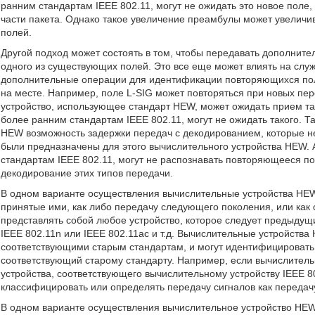
ранним стандартам IEEE 802.11, могут не ожидать это новое поле
части пакета. Однако такое увеличение преамбулы может увелич
полей.
Другой подход может состоять в том, чтобы передавать дополните
одного из существующих полей. Это все еще может влиять на слу
дополнительные операции для идентификации повторяющихся поле
на месте. Например, поле L-SIG может повторяться при новых п
устройство, использующее стандарт HEW, может ожидать прием так
более ранним стандартам IEEE 802.11, могут не ожидать такого. 
HEW возможность задержки передач с декодированием, которые не
были предназначены для этого вычислительного устройства HEW. 
стандартам IEEE 802.11, могут не распознавать повторяющееся по
декодирование этих типов передачи.
В одном варианте осуществления вычислительные устройства HE
принятые ими, как либо передачу следующего поколения, или как 
представлять собой любое устройство, которое следует предыдущи
IEEE 802.11n или IEEE 802.11ac и т.д. Вычислительные устройства
соответствующими старым стандартам, и могут идентифицировать к
соответствующий старому стандарту. Например, если вычислитель
устройства, соответствующего вычислительному устройству IEEE 
классифицировать или определять передачу сигналов как передачу
В одном варианте осуществления вычислительное устройство HE