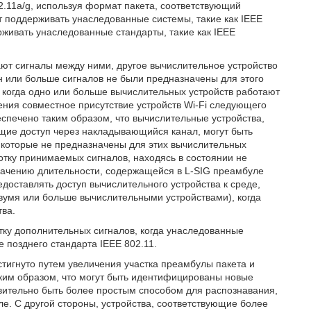
2.11a/g, используя формат пакета, соответствующий
ет поддерживать унаследованные системы, такие как IEEE
рживать унаследованные стандарты, такие как IEEE
ают сигналы между ними, другое вычислительное устройство
н или больше сигналов не были предназначены для этого
, когда одно или больше вычислительных устройств работают
ния совместное присутствие устройств Wi-Fi следующего
спечено таким образом, что вычислительные устройства,
ющие доступ через накладывающийся канал, могут быть
 которые не предназначены для этих вычислительных
отку принимаемых сигналов, находясь в состоянии не
начению длительности, содержащейся в L-SIG преамбуле
доставлять доступ вычислительного устройства к среде,
вумя или больше вычислительными устройствами), когда
тва.
тку дополнительных сигналов, когда унаследованные
е позднего стандарта IEEE 802.11.
стигнуто путем увеличения участка преамбулы пакета и
ким образом, что могут быть идентифицированы новые
твительно быть более простым способом для распознавания,
ле. С другой стороны, устройства, соответствующие более