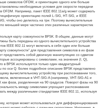
ольше символов OFDM, и ориентацию одного или больше
установлены необходимые условия для скорости передачи
в OFDM. Например, пакет IEEE 802.11a/g может содержать
специфичную ориентацию полей L-SIG, HT-SIG, и IEEE
SIG, чтобы оно делилось на три. Поэтому вычислительные
по меньшей мере частично этих различных характеристик
ользуя карту совокупности BPSK. В общем, данные могут
лжны быть переданы из одного вычислительного устройства
ов IEEE 802.11 могут включать в себя один или больше
рту совокупности” для представления символов в их фазе
ет представлять собой двоичную манипуляцию со сдвигом
орые ассоциированы с символами, на значения (I, Q),
что в BPSK используется только один квадратурный
ты по оси Q. Более подробное описание BPSK представлено
щему вычислительному устройству при распознавании того,
мвола, включенные в VHT-SIG-A (например, VHT-SIG-A1 и
K как фаза, разделенная на 90 градусов. Поворот фазы на 90
огональность между символами упрощает распознавание
ть между различными стандартами IEEE 802.11, используя
тику, которая может использоваться для дифференцирования
андарт может работать с разными скоростями. Например, в