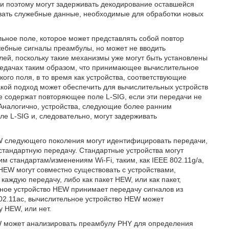
, и поэтому могут задерживать декодирование оставшейся
ивать служебные данные, необходимые для обработки новых
льное поле, которое может представлять собой повтор
жебные сигналы преамбулы, но может не вводить
й, поскольку такие механизмы уже могут быть установлены
ередачах таким образом, что принимающее вычислительное
ого поля, в то время как устройства, соответствующие
Такой подход может обеспечить для вычислительных устройств
 содержат повторяющее поле L-SIG, если эти передачи не
Аналогично, устройства, следующие более ранним
ле L-SIG и, следовательно, могут задерживать
W следующего поколения могут идентифицировать передачи,
стандартную передачу. Стандартные устройства могут
м стандартам/изменениям Wi-Fi, таким, как IEEE 802.11g/a,
 HEW могут совместно существовать с устройствами,
аждую передачу, либо как пакет HEW, или как пакет,
ное устройство HEW принимает передачу сигналов из
802.11ac, вычислительное устройство HEW может
 HEW, или нет.
W может анализировать преамбулу PHY для определения