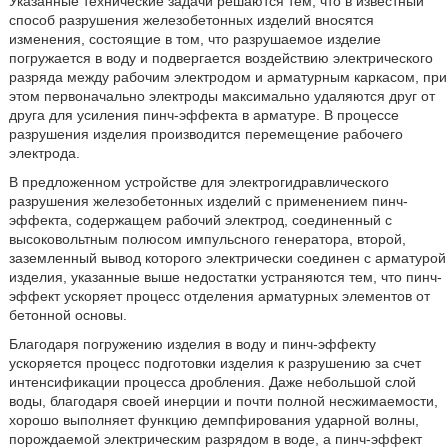
Указанные технические задачи решаются тем, что в известный
способ разрушения железобетонных изделий вносятся
изменения, состоящие в том, что разрушаемое изделие
погружается в воду и подвергается воздействию электрического
разряда между рабочим электродом и арматурным каркасом, при
этом первоначально электроды максимально удаляются друг от
друга для усиления пинч-эффекта в арматуре. В процессе
разрушения изделия производится перемещение рабочего
электрода.
В предложенном устройстве для электрогидравлического
разрушения железобетонных изделий с применением пинч-
эффекта, содержащем рабочий электрод, соединенный с
высоковольтным полюсом импульсного генератора, второй,
заземленный вывод которого электрически соединен с арматурой
изделия, указанные выше недостатки устраняются тем, что пинч-
эффект ускоряет процесс отделения арматурных элементов от
бетонной основы.
Благодаря погружению изделия в воду и пинч-эффекту
ускоряется процесс подготовки изделия к разрушению за счет
интенсификации процесса дробления. Даже небольшой слой
воды, благодаря своей инерции и почти полной несжимаемости,
хорошо выполняет функцию демпфирования ударной волны,
порождаемой электрическим разрядом в воде, а пинч-эффект