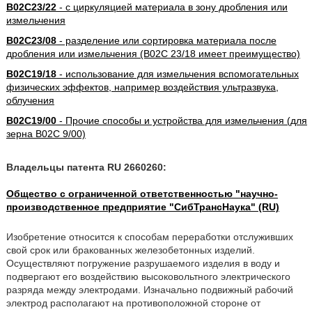
B02C23/22
- с циркуляцией материала в зону дробления или
измельчения
B02C23/08
- разделение или сортировка материала после
дробления или измельчения (B02C 23/18 имеет преимущество)
B02C19/18
- использование для измельчения вспомогательных
физических эффектов, например воздействия ультразвука,
облучения
B02C19/00
- Прочие способы и устройства для измельчения (для
зерна B02C 9/00)
Владельцы патента RU 2660260:
Общество с ограниченной ответственностью "научно-
производственное предприятие "СибТрансНаука" (RU)
Изобретение относится к способам переработки отслуживших
свой срок или бракованных железобетонных изделий.
Осуществляют погружение разрушаемого изделия в воду и
подвергают его воздействию высоковольтного электрического
разряда между электродами. Изначально подвижный рабочий
электрод располагают на противоположной стороне от