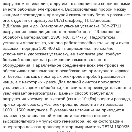
разрушаемого изделия, а другим - с электрически соединенными
вместе рабочими электродами. Высоковольтный пробой между
концами электродов и арматурой сквозь толщу бетона разрушает
его, отделяя от арматуры (Л.А.Гельфонд, Н.Т.Зиновьев,
В.Д.Казанцев и др. Электроимпульсная установка ЭСУ-2Т/11
разрушения некондиционного железобетона. - "Электронная
обработка материалов", 1990, №6, с.74-75). Недостатком
установки является то, что она работоспособна только при очень
высоких - порядка 300-400 кВ - напряжениях, что крайне
усложняет и удорожает установку, ее эксплуатацию, требует
большой площади для размещения высоковольтного
оборудования. Параллельное соединение всех электродов не
обеспечивает равномерного освобождения арматурного каркаса
от бетона, так как с некоторых электродов пробой развивается
чаще, а с некоторых - реже. Для полной очистки приходится
увеличивать время обработки, что снижает производительность и
увеличивает энергозатраты. Данный способ требует для
разрушения чрезмерно высокой (свыше 10 кДж) энергии разряда,
при которой срок службы электрода до ремонта не превышает
1000…1500 импульсов. В указанном источнике не приводится
величина установленной мощности источника питания
высоковольтного импульсного генератора, но на фотографии
генератора показан трансформатор-выпрямитель ТВТМ 1600/35