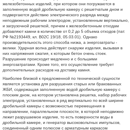
железобетонных изделий, при котором они погружаются в
заполненную водой дробильную камеру с решетчатым дном и
подвергаются действию электрического разряда между
неподвижным рабочим электродом, установленным вертикально,
и загрузочной решеткой, причем к железобетонным отходам
добавляют камни в количестве от 0,2 до 5 объема отходов (пат.
РФ №2193449, кл. В02С 19/18, 05.03.01). Однако
производительность этого способа низка, а энергозатраты -
велики. Ударная волна действует снаружи изделия, вызывая в
них напряжения сжатия, к которым бетон очень стоек.
Разрушение происходит медленно и с большими
энергозатратами. Кроме того, его осуществление требует
дополнительных расходов на доставку камня.
Наиболее близкой к предложенной по технической сущности
является установка для разрушения старых или бракованных
ЖБИ, содержащая заполненную водой дробильную камеру с
плоским дном, на котором установлена решетка, набор рабочих
электродов, установленных в ряд вертикально по всей ширине
дробильной камеры с возможностью перемещения в
направлении, параллельном плоскости, в которой неподвижно
лежит разрушаемое изделие, то есть поверхности воды в
дробильной камере, и генератор высоковольтных импульсов,
соединенный одним полюсом с арматурным каркасом