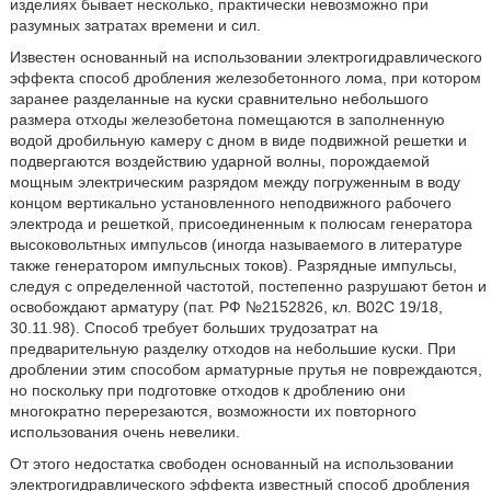
изделиях бывает несколько, практически невозможно при
разумных затратах времени и сил.
Известен основанный на использовании электрогидравлического
эффекта способ дробления железобетонного лома, при котором
заранее разделанные на куски сравнительно небольшого
размера отходы железобетона помещаются в заполненную
водой дробильную камеру с дном в виде подвижной решетки и
подвергаются воздействию ударной волны, порождаемой
мощным электрическим разрядом между погруженным в воду
концом вертикально установленного неподвижного рабочего
электрода и решеткой, присоединенным к полюсам генератора
высоковольтных импульсов (иногда называемого в литературе
также генератором импульсных токов). Разрядные импульсы,
следуя с определенной частотой, постепенно разрушают бетон и
освобождают арматуру (пат. РФ №2152826, кл. В02С 19/18,
30.11.98). Способ требует больших трудозатрат на
предварительную разделку отходов на небольшие куски. При
дроблении этим способом арматурные прутья не повреждаются,
но поскольку при подготовке отходов к дроблению они
многократно перерезаются, возможности их повторного
использования очень невелики.
От этого недостатка свободен основанный на использовании
электрогидравлического эффекта известный способ дробления