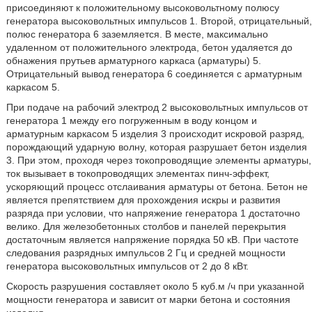
присоединяют к положительному высоковольтному полюсу
генератора высоковольтных импульсов 1. Второй, отрицательный,
полюс генератора 6 заземляется. В месте, максимально
удаленном от положительного электрода, бетон удаляется до
обнажения прутьев арматурного каркаса (арматуры) 5.
Отрицательный вывод генератора 6 соединяется с арматурным
каркасом 5.
При подаче на рабочий электрод 2 высоковольтных импульсов от
генератора 1 между его погруженным в воду концом и
арматурным каркасом 5 изделия 3 происходит искровой разряд,
порождающий ударную волну, которая разрушает бетон изделия
3. При этом, проходя через токопроводящие элементы арматуры,
ток вызывает в токопроводящих элементах пинч-эффект,
ускоряющий процесс отслаивания арматуры от бетона. Бетон не
является препятствием для прохождения искры и развития
разряда при условии, что напряжение генератора 1 достаточно
велико. Для железобетонных столбов и панелей перекрытия
достаточным является напряжение порядка 50 кВ. При частоте
следования разрядных импульсов 2 Гц и средней мощности
генератора высоковольтных импульсов от 2 до 8 кВт.
Скорость разрушения составляет около 5 куб.м /ч при указанной
мощности генератора и зависит от марки бетона и состояния