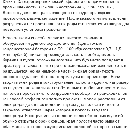
Юткин. Электрогидравлический эффект и его применение в
промышленности. Л.: «Машиностроение», 1986, стр. 161).
Высокое давление, развивающееся в шпуре при взрыве
проволочки, разрушает изделие. После каждого импульса, если
разрушения не произошло, электроды извлекаются из шпура для
повторной установки проволочки.
Недостатками способа является высокая стоимость
оборудования для его осуществления (цена только
конденсаторной батареи на 50…100 кДж составляет 0,7…1,5
млн. рублей), низкая производительность, необходимость
бурения шпуров, осложняемого тем, что бур часто попадает в
арматуру, а также то, что при его использовании изделие хоть и
разрушается, но на немногие части (низкая бризантность),
полного отделения бетона от арматуры не происходит. Если
вводить электроды в конструктивные полости изделия, например
во внутренние каналы железобетонных столбов или пустотелых
панелей перекрытия, то разрушения вообще не происходит, так
как способ эффективен только при очень малом расстоянии от
электродов до стенок полости, глухом дне полости и плотно
закрытом отверстии, через которое в полость вводятся
электроды. Конструктивные полости железобетонных изделий
обычно открыты с обоих концов, края полости часто бывают
обломаны и плотное закупоривание полостей, которых во многих