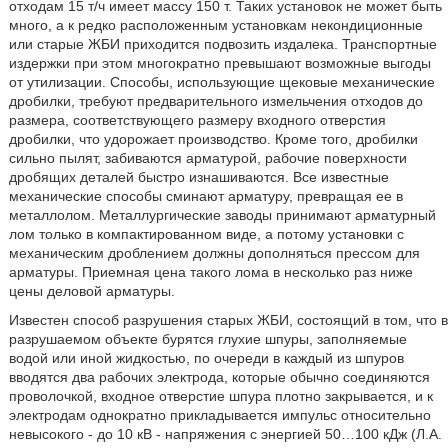
отходам 15 т/ч имеет массу 150 т. Таких установок не может быть
много, а к редко расположенным установкам некондиционные
или старые ЖБИ приходится подвозить издалека. Транспортные
издержки при этом многократно превышают возможные выгоды
от утилизации. Способы, использующие щековые механические
дробилки, требуют предварительного измельчения отходов до
размера, соответствующего размеру входного отверстия
дробилки, что удорожает производство. Кроме того, дробилки
сильно пылят, забиваются арматурой, рабочие поверхности
дробящих деталей быстро изнашиваются. Все известные
механические способы сминают арматуру, превращая ее в
металлолом. Металлургические заводы принимают арматурный
лом только в компактированном виде, а потому установки с
механическим дроблением должны дополняться прессом для
арматуры. Приемная цена такого лома в несколько раз ниже
цены деловой арматуры.
Известен способ разрушения старых ЖБИ, состоящий в том, что в
разрушаемом объекте бурятся глухие шпуры, заполняемые
водой или иной жидкостью, по очереди в каждый из шпуров
вводятся два рабочих электрода, которые обычно соединяются
проволочкой, входное отверстие шпура плотно закрывается, и к
электродам однократно прикладывается импульс относительно
невысокого - до 10 кВ - напряжения с энергией 50…100 кДж (Л.А.