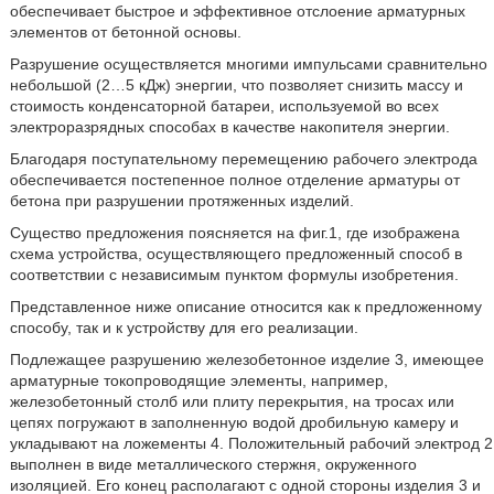
обеспечивает быстрое и эффективное отслоение арматурных
элементов от бетонной основы.
Разрушение осуществляется многими импульсами сравнительно
небольшой (2…5 кДж) энергии, что позволяет снизить массу и
стоимость конденсаторной батареи, используемой во всех
электроразрядных способах в качестве накопителя энергии.
Благодаря поступательному перемещению рабочего электрода
обеспечивается постепенное полное отделение арматуры от
бетона при разрушении протяженных изделий.
Существо предложения поясняется на фиг.1, где изображена
схема устройства, осуществляющего предложенный способ в
соответствии с независимым пунктом формулы изобретения.
Представленное ниже описание относится как к предложенному
способу, так и к устройству для его реализации.
Подлежащее разрушению железобетонное изделие 3, имеющее
арматурные токопроводящие элементы, например,
железобетонный столб или плиту перекрытия, на тросах или
цепях погружают в заполненную водой дробильную камеру и
укладывают на ложементы 4. Положительный рабочий электрод 2
выполнен в виде металлического стержня, окруженного
изоляцией. Его конец располагают с одной стороны изделия 3 и