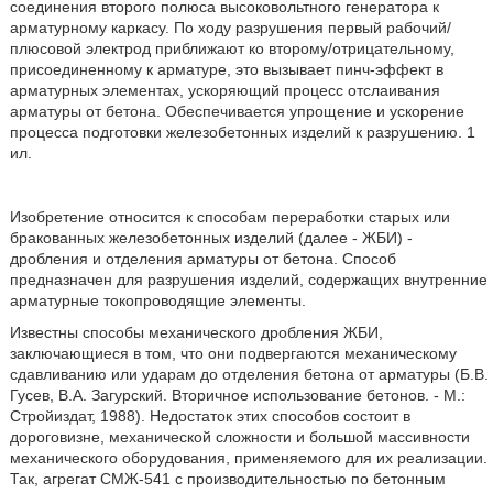
соединения второго полюса высоковольтного генератора к
арматурному каркасу. По ходу разрушения первый рабочий/
плюсовой электрод приближают ко второму/отрицательному,
присоединенному к арматуре, это вызывает пинч-эффект в
арматурных элементах, ускоряющий процесс отслаивания
арматуры от бетона. Обеспечивается упрощение и ускорение
процесса подготовки железобетонных изделий к разрушению. 1
ил.
Изобретение относится к способам переработки старых или
бракованных железобетонных изделий (далее - ЖБИ) -
дробления и отделения арматуры от бетона. Способ
предназначен для разрушения изделий, содержащих внутренние
арматурные токопроводящие элементы.
Известны способы механического дробления ЖБИ,
заключающиеся в том, что они подвергаются механическому
сдавливанию или ударам до отделения бетона от арматуры (Б.В.
Гусев, В.А. Загурский. Вторичное использование бетонов. - М.:
Стройиздат, 1988). Недостаток этих способов состоит в
дороговизне, механической сложности и большой массивности
механического оборудования, применяемого для их реализации.
Так, агрегат СМЖ-541 с производительностью по бетонным