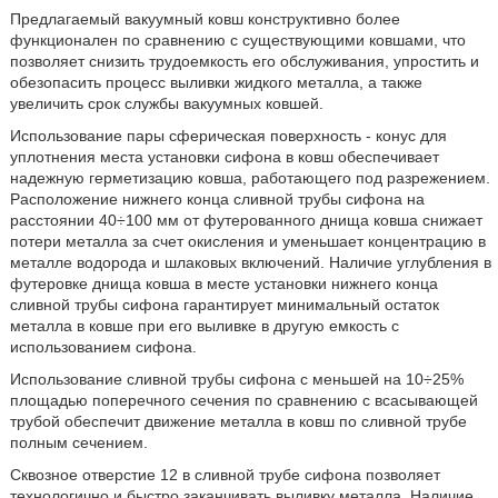
Предлагаемый вакуумный ковш конструктивно более
функционален по сравнению с существующими ковшами, что
позволяет снизить трудоемкость его обслуживания, упростить и
обезопасить процесс выливки жидкого металла, а также
увеличить срок службы вакуумных ковшей.
Использование пары сферическая поверхность - конус для
уплотнения места установки сифона в ковш обеспечивает
надежную герметизацию ковша, работающего под разрежением.
Расположение нижнего конца сливной трубы сифона на
расстоянии 40÷100 мм от футерованного днища ковша снижает
потери металла за счет окисления и уменьшает концентрацию в
металле водорода и шлаковых включений. Наличие углубления в
футеровке днища ковша в месте установки нижнего конца
сливной трубы сифона гарантирует минимальный остаток
металла в ковше при его выливке в другую емкость с
использованием сифона.
Использование сливной трубы сифона с меньшей на 10÷25%
площадью поперечного сечения по сравнению с всасывающей
трубой обеспечит движение металла в ковш по сливной трубе
полным сечением.
Сквозное отверстие 12 в сливной трубе сифона позволяет
технологично и быстро заканчивать выливку металла. Наличие