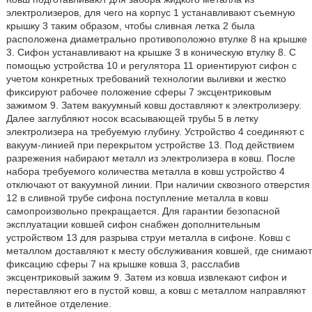
электролизеров, для чего на корпус 1 устанавливают съемную
крышку 3 таким образом, чтобы сливная летка 2 была
расположена диаметрально противоположно втулке 8 на крышке
3. Сифон устанавливают на крышке 3 в коническую втулку 8. С
помощью устройства 10 и регулятора 11 ориентируют сифон с
учетом конкретных требований технологии выливки и жестко
фиксируют рабочее положение сферы 7 эксцентриковым
зажимом 9. Затем вакуумный ковш доставляют к электролизеру.
Далее заглубляют носок всасывающей трубы 5 в летку
электролизера на требуемую глубину. Устройство 4 соединяют с
вакуум-линией при перекрытом устройстве 13. Под действием
разрежения набирают металл из электролизера в ковш. После
набора требуемого количества металла в ковш устройство 4
отключают от вакуумной линии. При наличии сквозного отверстия
12 в сливной трубе сифона поступление металла в ковш
самопроизвольно прекращается. Для гарантии безопасной
эксплуатации ковшей сифон снабжен дополнительным
устройством 13 для разрыва струи металла в сифоне. Ковш с
металлом доставляют к месту обслуживания ковшей, где снимают
фиксацию сферы 7 на крышке ковша 3, расслабив
эксцентриковый зажим 9. Затем из ковша извлекают сифон и
переставляют его в пустой ковш, а ковш с металлом направляют
в литейное отделение.