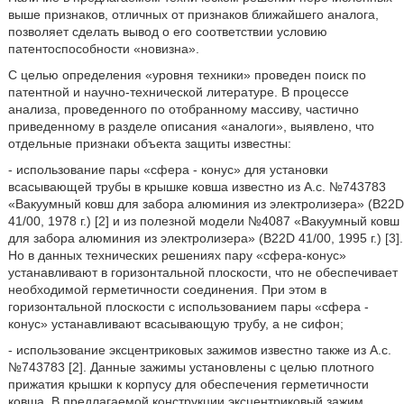
выше признаков, отличных от признаков ближайшего аналога,
позволяет сделать вывод о его соответствии условию
патентоспособности «новизна».
С целью определения «уровня техники» проведен поиск по
патентной и научно-технической литературе. В процессе
анализа, проведенного по отобранному массиву, частично
приведенному в разделе описания «аналоги», выявлено, что
отдельные признаки объекта защиты известны:
- использование пары «сфера - конус» для установки
всасывающей трубы в крышке ковша известно из А.с. №743783
«Вакуумный ковш для забора алюминия из электролизера» (B22D
41/00, 1978 г.) [2] и из полезной модели №4087 «Вакуумный ковш
для забора алюминия из электролизера» (B22D 41/00, 1995 г.) [3].
Но в данных технических решениях пару «сфера-конус»
устанавливают в горизонтальной плоскости, что не обеспечивает
необходимой герметичности соединения. При этом в
горизонтальной плоскости с использованием пары «сфера -
конус» устанавливают всасывающую трубу, а не сифон;
- использование эксцентриковых зажимов известно также из А.с.
№743783 [2]. Данные зажимы установлены с целью плотного
прижатия крышки к корпусу для обеспечения герметичности
ковша. В предлагаемой конструкции эксцентриковый зажим