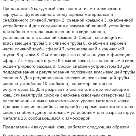
Предлагаемый вакуумный ковш состоит из металлического
корпуса 1, футерованного огнеупорным материалом и
снабженного сливной леткой 2, съемной крышкой 3, снабженной
устройством 4 для соединения с вакуумной линией, устройства
для забора металла, выполненного в виде сифона,
установленного в съемной крышке 3. Сифон, состоящий из
всасывающей трубы 5 и сливной трубы 6, снабжен в верхней
части сливной трубы сферой 7, установленной в конической
втулке 8 крышки 3. Съемная крышка снабжена узлом фиксации
сферы 7 в конусной втулке 8 крышки ковша, выполненным в виде
эксцентрикового зажима 9. Сифон снабжен устройством 10 для
поддерживания и регулирования положения всасывающей трубы
сифона 5. Для регулирования положения всасывающей трубы
сифона устройство 10 снабжено, например, винтовым
регулятором 11. Для разрыва потока металла при его заборе в
ковш сливная труба сифона снабжена сквозным отверстием 12,
расположенным выше максимального уровня металла в ковше.
Для исключения аварийных ситуаций во время выливки металла
сифон снабжен дополнительным устройством для разрыва струи
металла 13, сообщающимся с атмосферой.
Предлагаемый вакуумный ковш работает следующим образом.
Ковш подготавливают для забора жидкого металла из