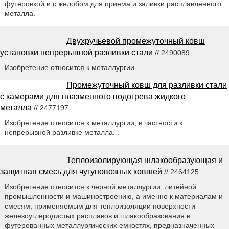
футеровкой и с желобом для приема и заливки расплавленного
металла.
Двухручьевой промежуточный ковш
установки непрерывной разливки стали
// 2490089
Изобретение относится к металлургии. .
Промежуточный ковш для разливки стали
с камерами для плазменного подогрева жидкого
металла
// 2477197
Изобретение относится к металлургии, в частности к
непрерывной разливке металла. .
Теплоизолирующая шлакообразующая и
защитная смесь для чугуновозных ковшей
// 2464125
Изобретение относится к черной металлургии, литейной
промышленности и машиностроению, а именно к материалам и
смесям, применяемым для теплоизоляции поверхности
железоуглеродистых расплавов и шлакообразования в
футерованных металлургических емкостях, предназначенных