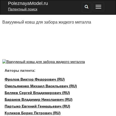
PoleznayaModel.ru
Патентный поиск
Вакуумный ковш для забора жидкого металла
Авторы патента:
Фролов Виктор Федорович (RU)
Омельяненко Михаил Васильевич (RU)
Беляев Сергей Владимирович (RU)
Баранов Владимир Николаевич (RU)
Партыко Евгений Геннадьевич (RU)
Куликов Борис Петрович (RU)