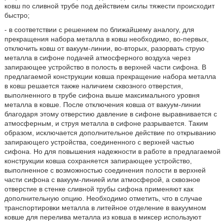
ковш по сливной трубе под действием силы тяжести происходит
быстро;
- в соответствии с решением по ближайшему аналогу, для
прекращения набора металла в ковш необходимо, во-первых,
отключить ковш от вакуум-линии, во-вторых, разорвать струю
металла в сифоне подачей атмосферного воздуха через
запирающее устройство в полость в верхней части сифона. В
предлагаемой конструкции ковша прекращение набора металла
в ковш решается также наличием сквозного отверстия,
выполненного в трубе сифона выше максимального уровня
металла в ковше. После отключения ковша от вакуум-линии
благодаря этому отверстию давление в сифоне выравнивается с
атмосферным, и струя металла в сифоне разрывается. Таким
образом, исключается дополнительное действие по открыванию
запирающего устройства, соединенного с верхней частью
сифона. Но для повышения надежности в работе в предлагаемой
конструкции ковша сохраняется запирающее устройство,
выполненное с возможностью соединения полости в верхней
части сифона с вакуум-линией или атмосферой, а сквозное
отверстие в стенке сливной трубы сифона применяют как
дополнительную опцию. Необходимо отметить, что в случае
транспортировки металла в литейное отделение в вакуумном
ковше для перелива металла из ковша в миксер используют