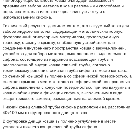
- многофункциональность ковша благодаря возможности
прерывания забора металла в ковш различными способами и
перелива металла из ковша через сливную летку и с
использованием сифона.
Технический результат достигается тем, что вакуумный ковш для
забора жидкого металла, содержащий металлический корпус,
футерованный огнеупорным материалом, грузоподъемную
траверсу, съемную крышку, снабженную устройством для
соединения внутреннего пространства ковша с вакуум-линией,
устройство для забора металла, выполненное в виде съемного
сифона, состоящего из наружной всасывающей трубы и
расположенной внутри ковша сливной трубы, согласно
техническому решению сливная труба сифона в месте контакта
со съемной крышкой выполнена со сферической поверхностью, а
съемная крышка в месте контакта со сферической поверхностью
сифона выполнена с конусной поверхностью, причем вакуумный
ковш снабжен узлом фиксации сифона, выполненным в виде
эксцентрикового зажима, размещенным на съемной крышке.
Нижний конец сливной трубы сифона расположен на расстоянии
40÷100 мм от футерованного днища ковша.
В футеровке днища ковша выполнено углубление в месте
установки нижнего конца сливной трубы сифона.