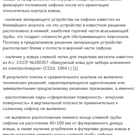
фиксирует положение сифона после его ориентации
относительно корпуса ковша;
- наличие запирающего устройства на сифоне известно из
ближайшего аналога, но это устройство в известном решении
расположено в нижней, наиболее горячей части всасывающей
трубы, что создает сложности для обслуживающего персонала.
Поэтому в предлагаемом решении запирающее устройство
располагают ближе к полости в верхней части сифона;
- наличие у ковша сливной летки для перелива металла известно
из А.с. СССР №180357 «Вакуумный ковш для забора алюминия
из электролизеров» (C22d, 1964 г.) [1].
В результате поиска и сравнительного анализа не выявлено
технических решений, характеризующихся идентичными или
эквивалентными предлагаемому решению признаками, а именно:
- расположение пары «сферическая поверхность - конусная
поверхность» в вертикальной плоскости применительно к
съемному сифону не выявлено;
- не выявлено расположение нижнего конца сливной трубы
сифона на расстоянии 40÷100 мм от футерованного днища
ковша, а также наличие углубления в футеровке днища ковша в
месте установки нижнего конца сливной трубы сифона;