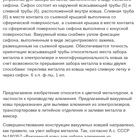
сифона. Сифон состоит из наружной всасывающей трубы (5) и
сливной трубы (6), расположенной внутри ковша. Сливная труба
(6) в месте контакта со съемной крышкой выполнена со
сферической поверхностью, а съемная крышка в месте контакта
со сферической поверхностью сифона выполнена с конусной
поверхностью. Вакуумный ковш снабжен узлом фиксации
сифона, выполненным в виде эксцентрикового зажима,
размещенным на съемной крышке. Обеспечивается точность
ориентации всасывающей трубы относительно места забора
металла в электролизере и многофункциональность ковша за
счет возможности прерывания забора металла в ковш двумя
способами: перелива металла из ковша через сливную летку и
через сифон. 6 з.п. ф-лы, 1 ил.
Предлагаемое изобретение относится к цветной металлургии, в
частности к производству алюминия. Предлагаемый вакуумный
ковш предназначен для выливки алюминия из электролизеров,
транспортировки в литейное отделение и заливки металла в
миксер.
Совершенствование конструкции вакуумных ковшей направлено,
как правило, на узел забора металла. Так, согласно А.с. СССР
№180357 «Вакуумный ковш для забора алюминия из