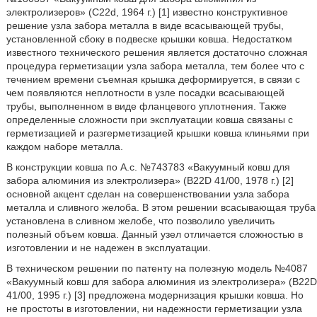
электролизеров» (C22d, 1964 г.) [1] известно конструктивное
решение узла забора металла в виде всасывающей трубы,
установленной сбоку в подвеске крышки ковша. Недостатком
известного технического решения является достаточно сложная
процедура герметизации узла забора металла, тем более что с
течением времени съемная крышка деформируется, в связи с
чем появляются неплотности в узле посадки всасывающей
трубы, выполненном в виде фланцевого уплотнения. Также
определенные сложности при эксплуатации ковша связаны с
герметизацией и разгерметизацией крышки ковша клиньями при
каждом наборе металла.
В конструкции ковша по А.с. №743783 «Вакуумный ковш для
забора алюминия из электролизера» (B22D 41/00, 1978 г.) [2]
основной акцент сделан на совершенствовании узла забора
металла и сливного желоба. В этом решении всасывающая труба
установлена в сливном желобе, что позволило увеличить
полезный объем ковша. Данный узел отличается сложностью в
изготовлении и не надежен в эксплуатации.
В техническом решении по патенту на полезную модель №4087
«Вакуумный ковш для забора алюминия из электролизера» (B22D
41/00, 1995 г.) [3] предложена модернизация крышки ковша. Но
не простоты в изготовлении, ни надежности герметизации узла