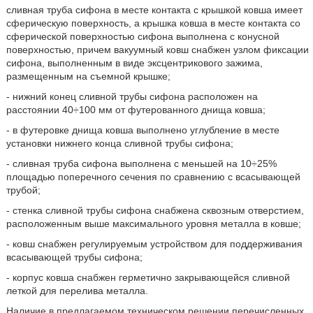
сливная труба сифона в месте контакта с крышкой ковша имеет
сферическую поверхность, а крышка ковша в месте контакта со
сферической поверхностью сифона выполнена с конусной
поверхностью, причем вакуумный ковш снабжен узлом фиксации
сифона, выполненным в виде эксцентрикового зажима,
размещенным на съемной крышке;
- нижний конец сливной трубы сифона расположен на
расстоянии 40÷100 мм от футерованного днища ковша;
- в футеровке днища ковша выполнено углубление в месте
установки нижнего конца сливной трубы сифона;
- сливная труба сифона выполнена с меньшей на 10÷25%
площадью поперечного сечения по сравнению с всасывающей
трубой;
- стенка сливной трубы сифона снабжена сквозным отверстием,
расположенным выше максимального уровня металла в ковше;
- ковш снабжен регулируемым устройством для поддерживания
всасывающей трубы сифона;
- корпус ковша снабжен герметично закрывающейся сливной
леткой для перелива металла.
Наличие в предлагаемом техническом решении перечисленных