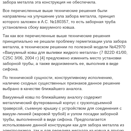
забора металла эта конструкция не обеспечила.
Все перечисленные выше технические решения были
направлены на улучшение узла забора металла, принцип
которого заложен в А.С. №180357, то есть заборная труба
установлена сбоку вакуумного ковша.
Так как все перечисленные выше технические решения
принципиально не решали проблему герметизации узла забора
металла, в техническом решении по полезной модели №42970
«Вакуумный ковш для выливки жидкого металла» (7 B22D 41/00,
С25С 3/06, 2004 г.) [4] предложено изменить место установки
заборной трубы, а также видоизменить ее, выполнив в виде
сифона.
По технической сущности, конструктивному исполнению,
наличию сходных существенных признаков данное решение
выбрано в качестве ближайшего аналога.
Вакуумный ковш по ближайшему аналогу содержит
металлический футерованный корпус с грузоподъемной
траверсой, съемную крышку с устройством для соединения с
вакуум-линией (жаровой трубой) и узлом посадки заборной
трубы, выполненной в виде сифона. Предполагается
использование данной конструкции как для забора металла из
электролизера, так и для перелива металла из ковша в другую