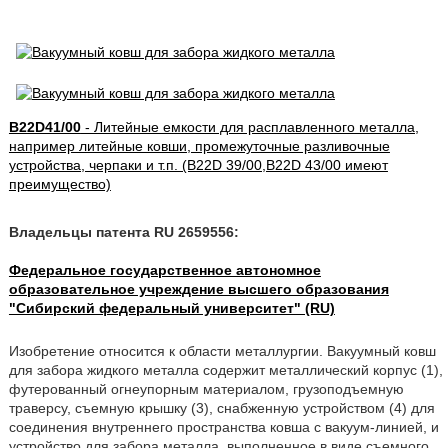
B22D41/00
- Литейные емкости для расплавленного металла,
например литейные ковши, промежуточные разливочные
устройства, черпаки и т.п. (B22D 39/00,B22D 43/00 имеют
преимущество)
Владельцы патента RU 2659556:
Федеральное государственное автономное
образовательное учреждение высшего образования
"Сибирский федеральный университет" (RU)
Изобретение относится к области металлургии. Вакуумный ковш
для забора жидкого металла содержит металлический корпус (1),
футерованный огнеупорным материалом, грузоподъемную
траверсу, съемную крышку (3), снабженную устройством (4) для
соединения внутреннего пространства ковша с вакуум-линией, и
устройство для забора металла, выполненное в виде съемного