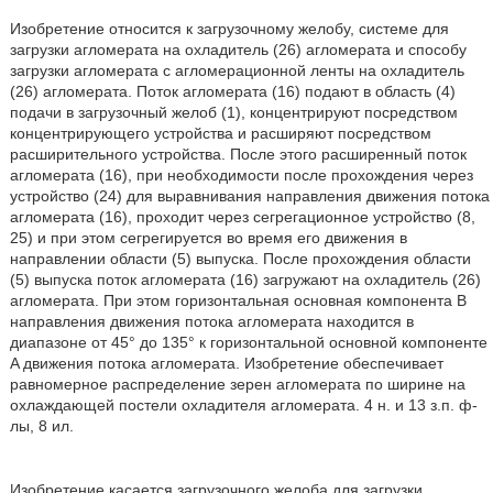
Изобретение относится к загрузочному желобу, системе для
загрузки агломерата на охладитель (26) агломерата и способу
загрузки агломерата с агломерационной ленты на охладитель
(26) агломерата. Поток агломерата (16) подают в область (4)
подачи в загрузочный желоб (1), концентрируют посредством
концентрирующего устройства и расширяют посредством
расширительного устройства. После этого расширенный поток
агломерата (16), при необходимости после прохождения через
устройство (24) для выравнивания направления движения потока
агломерата (16), проходит через сегрегационное устройство (8,
25) и при этом сегрегируется во время его движения в
направлении области (5) выпуска. После прохождения области
(5) выпуска поток агломерата (16) загружают на охладитель (26)
агломерата. При этом горизонтальная основная компонента B
направления движения потока агломерата находится в
диапазоне от 45° до 135° к горизонтальной основной компоненте
A движения потока агломерата. Изобретение обеспечивает
равномерное распределение зерен агломерата по ширине на
охлаждающей постели охладителя агломерата. 4 н. и 13 з.п. ф-
лы, 8 ил.
Изобретение касается загрузочного желоба для загрузки