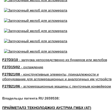
F27D3/10
- загрузка непосредственно из бункеров или желобов
F27D15/02
- охлаждение
F27B21/08
- конструктивные элементы, принадлежности и
оборудование для агломерационных и аналогичных им устройств
F27B21/06
- агломерационные машины с ленточным конвейером
Владельцы патента RU 2659538:
ПРАЙМЕТАЛЗ ТЕКНОЛОДЖИЗ АУСТРИА ГМБХ (AT)