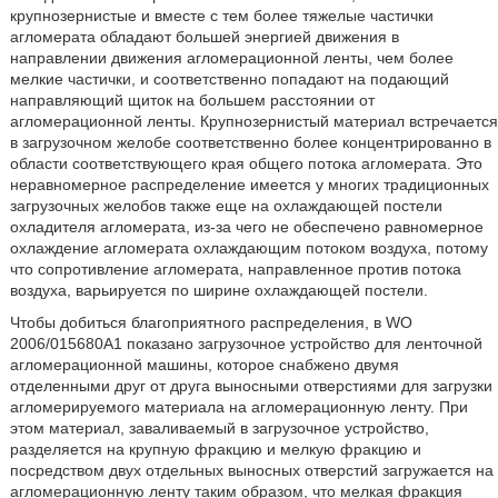
крупнозернистые и вместе с тем более тяжелые частички
агломерата обладают большей энергией движения в
направлении движения агломерационной ленты, чем более
мелкие частички, и соответственно попадают на подающий
направляющий щиток на большем расстоянии от
агломерационной ленты. Крупнозернистый материал встречается
в загрузочном желобе соответственно более концентрированно в
области соответствующего края общего потока агломерата. Это
неравномерное распределение имеется у многих традиционных
загрузочных желобов также еще на охлаждающей постели
охладителя агломерата, из-за чего не обеспечено равномерное
охлаждение агломерата охлаждающим потоком воздуха, потому
что сопротивление агломерата, направленное против потока
воздуха, варьируется по ширине охлаждающей постели.
Чтобы добиться благоприятного распределения, в WO
2006/015680A1 показано загрузочное устройство для ленточной
агломерационной машины, которое снабжено двумя
отделенными друг от друга выносными отверстиями для загрузки
агломерируемого материала на агломерационную ленту. При
этом материал, заваливаемый в загрузочное устройство,
разделяется на крупную фракцию и мелкую фракцию и
посредством двух отдельных выносных отверстий загружается на
агломерационную ленту таким образом, что мелкая фракция