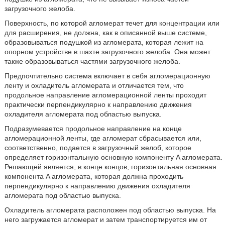
загрузочного желоба.
Поверхность, по которой агломерат течет для концентрации или
для расширения, не должна, как в описанной выше системе,
образовываться подушкой из агломерата, которая лежит на
опорном устройстве в шахте загрузочного желоба. Она может
также образовываться частями загрузочного желоба.
Предпочтительно система включает в себя агломерационную
ленту и охладитель агломерата и отличается тем, что
продольное направление агломерационной ленты проходит
практически перпендикулярно к направлению движения
охладителя агломерата под областью выпуска.
Подразумевается продольное направление на конце
агломерационной ленты, где агломерат сбрасывается или,
соответственно, подается в загрузочный желоб, которое
определяет горизонтальную основную компоненту A агломерата.
Решающей является, в конце концов, горизонтальная основная
компонента A агломерата, которая должна проходить
перпендикулярно к направлению движения охладителя
агломерата под областью выпуска.
Охладитель агломерата расположен под областью выпуска. На
него загружается агломерат и затем транспортируется им от