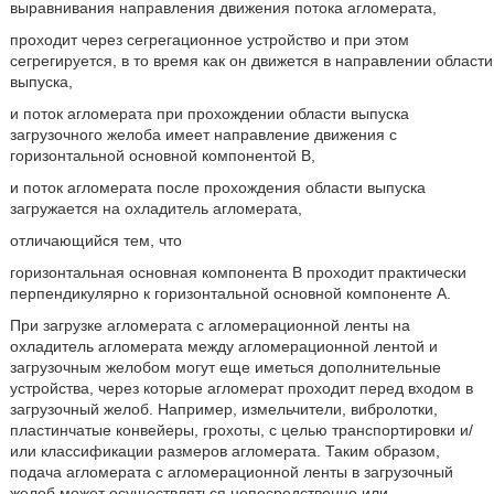
выравнивания направления движения потока агломерата,
проходит через сегрегационное устройство и при этом
сегрегируется, в то время как он движется в направлении области
выпуска,
и поток агломерата при прохождении области выпуска
загрузочного желоба имеет направление движения с
горизонтальной основной компонентой B,
и поток агломерата после прохождения области выпуска
загружается на охладитель агломерата,
отличающийся тем, что
горизонтальная основная компонента B проходит практически
перпендикулярно к горизонтальной основной компоненте A.
При загрузке агломерата с агломерационной ленты на
охладитель агломерата между агломерационной лентой и
загрузочным желобом могут еще иметься дополнительные
устройства, через которые агломерат проходит перед входом в
загрузочный желоб. Например, измельчители, вибролотки,
пластинчатые конвейеры, грохоты, с целью транспортировки и/
или классификации размеров агломерата. Таким образом,
подача агломерата с агломерационной ленты в загрузочный
желоб может осуществляться непосредственно или