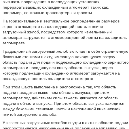
вызывать повреждения в последующих установках,
перерабатывающих охлажденный агломерат, таких как,
например, ленточные транспортеры и грохоты.
На горизонтальное и вертикальное распределение размеров
зерен в агломерате на охлаждающей постели влияет
загрузочный желоб, посредством которого измельченный
агломерат загружается с агломерационной ленты на охладитель
агломерата.
Традиционный загрузочный желоб включает в себя ограниченную
боковыми стенками шахту, имеющую находящуюся вверху
область подачи для подачи подлежащего охлаждению зернистого
агломерата и находящуюся внизу область выпуска, через
которую подлежащий охлаждению агломерат загружается на
охлаждающую постель охладителя агломерата.
При этом шахта выполнена и расположена так, что область
подачи находится выше, чем область выпуска, при этом
агломерат под действием силы тяжести движется от области
подачи к области выпуска. При этом область выпуска находится
между боковыми стенками шахты и наклоненной вниз нижней
плитой загрузочного желоба.
У известных загрузочных желобов внутри шахты в области подачи
распространяется наклоненный вниз подающий направляющий