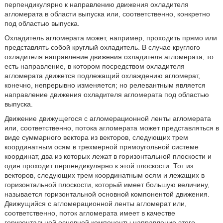
перпендикулярно к направлению движения охладителя
агломерата в области выпуска или, соответственно, конкретно
под областью выпуска.
Охладитель агломерата может, например, проходить прямо или
представлять собой круглый охладитель. В случае круглого
охладителя направление движения охладителя агломерата, то
есть направление, в котором посредством охладителя
агломерата движется подлежащий охлаждению агломерат,
конечно, непрерывно изменяется; но релевантным является
направление движения охладителя агломерата под областью
выпуска.
Движение движущегося с агломерационной ленты агломерата
или, соответственно, потока агломерата может представляться в
виде суммарного вектора из векторов, следующих трем
координатным осям в трехмерной прямоугольной системе
координат, два из которых лежат в горизонтальной плоскости и
один проходит перпендикулярно к этой плоскости. Тот из
векторов, следующих трем координатным осям и лежащих в
горизонтальной плоскости, который имеет большую величину,
называется горизонтальной основной компонентой движения.
Движущийся с агломерационной ленты агломерат или,
соответственно, поток агломерата имеет в качестве
горизонтальной основной компоненты направление этого