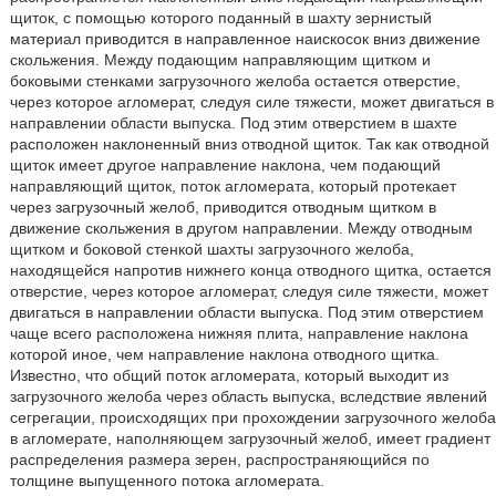
щиток, с помощью которого поданный в шахту зернистый
материал приводится в направленное наискосок вниз движение
скольжения. Между подающим направляющим щитком и
боковыми стенками загрузочного желоба остается отверстие,
через которое агломерат, следуя силе тяжести, может двигаться в
направлении области выпуска. Под этим отверстием в шахте
расположен наклоненный вниз отводной щиток. Так как отводной
щиток имеет другое направление наклона, чем подающий
направляющий щиток, поток агломерата, который протекает
через загрузочный желоб, приводится отводным щитком в
движение скольжения в другом направлении. Между отводным
щитком и боковой стенкой шахты загрузочного желоба,
находящейся напротив нижнего конца отводного щитка, остается
отверстие, через которое агломерат, следуя силе тяжести, может
двигаться в направлении области выпуска. Под этим отверстием
чаще всего расположена нижняя плита, направление наклона
которой иное, чем направление наклона отводного щитка.
Известно, что общий поток агломерата, который выходит из
загрузочного желоба через область выпуска, вследствие явлений
сегрегации, происходящих при прохождении загрузочного желоба
в агломерате, наполняющем загрузочный желоб, имеет градиент
распределения размера зерен, распространяющийся по
толщине выпущенного потока агломерата.