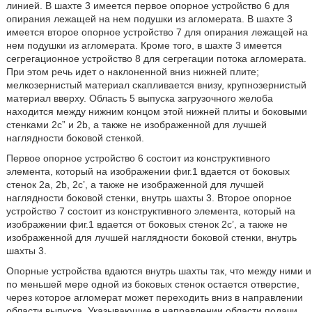
линией. В шахте 3 имеется первое опорное устройство 6 для
опирания лежащей на нем подушки из агломерата. В шахте 3
имеется второе опорное устройство 7 для опирания лежащей на
нем подушки из агломерата. Кроме того, в шахте 3 имеется
сегрегационное устройство 8 для сегрегации потока агломерата.
При этом речь идет о наклоненной вниз нижней плите;
мелкозернистый материал скапливается внизу, крупнозернистый
материал вверху. Область 5 выпуска загрузочного желоба
находится между нижним концом этой нижней плиты и боковыми
стенками 2c” и 2b, а также не изображенной для лучшей
наглядности боковой стенкой.
Первое опорное устройство 6 состоит из конструктивного
элемента, который на изображении фиг.1 вдается от боковых
стенок 2a, 2b, 2c’, а также не изображенной для лучшей
наглядности боковой стенки, внутрь шахты 3. Второе опорное
устройство 7 состоит из конструктивного элемента, который на
изображении фиг.1 вдается от боковых стенок 2c’, а также не
изображенной для лучшей наглядности боковой стенки, внутрь
шахты 3.
Опорные устройства вдаются внутрь шахты так, что между ними и
по меньшей мере одной из боковых стенок остается отверстие,
через которое агломерат может переходить вниз в направлении
области выпуска. Указывающие в направлении области подачи