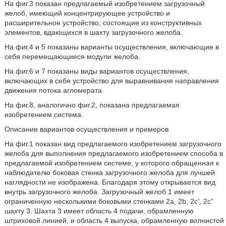
На фиг.3 показан предлагаемый изобретением загрузочный
желоб, имеющий концентрирующее устройство и
расширительное устройство, состоящие из конструктивных
элементов, вдающихся в шахту загрузочного желоба.
На фиг.4 и 5 показаны варианты осуществления, включающие в
себя перемещающиеся модули желоба.
На фиг.6 и 7 показаны виды вариантов осуществления,
включающих в себя устройство для выравнивания направления
движения потока агломерата.
На фиг.8, аналогично фиг.2, показана предлагаемая
изобретением система.
Описание вариантов осуществления и примеров
На фиг.1 показан вид предлагаемого изобретением загрузочного
желоба для выполнения предлагаемого изобретением способа в
предлагаемой изобретением системе, у которого обращенная к
наблюдателю боковая стенка загрузочного желоба для лучшей
наглядности не изображена. Благодаря этому открывается вид
внутрь загрузочного желоба. Загрузочный желоб 1 имеет
ограниченную несколькими боковыми стенками 2a, 2b, 2c’, 2c”
шахту 3. Шахта 3 имеет область 4 подачи, обрамленную
штриховой линией, и область 4 выпуска, обрамленную волнистой