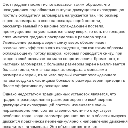
Этот градиент может использоваться таким образом, что
находящаяся под областью выпуска движущаяся охлаждающая
постель охладителя агломерата нагружается так, что размер
зерен агломерата в слое на охлаждающей постели,
рассматриваемый по ширине охлаждающей постели,
преимущественно уменьшается снизу вверх, то есть по толщине
слоя имеется градиент распределения размера зерен.
Уменьшение размера зерен снизу вверх обеспечивает
возможность эффективного охлаждения, так как таким образом
охлаждающему потоку воздуха, который подводится снизу, при
входе в слой оказывается мало сопротивления. Кроме того, в
частицах агломерата с большим размером зерен накапливается
больше тепла, чем в частицах агломерата с меньшими
размерами зерен, из-за чего первый контакт охлаждающего
потока воздуха с частицами большего размера зерен приводит к
более эффективному охлаждению.
Однако недостатком традиционных установок является, что
градиент распределения размеров зерен по всей ширине
движущейся охлаждающей постели изменяется очень
неравномерно или, соответственно, частично отсутствует
особенно тогда, когда агломерационная лента в области выпуска
движется практически перпендикулярно к направлению движения
охладителя агломерата. Это объясняется тем, что