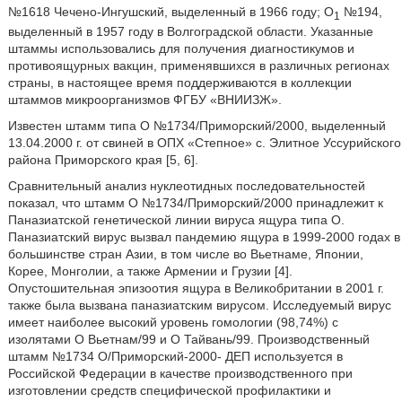
№1618 Чечено-Ингушский, выделенный в 1966 году; O
№194,
1
выделенный в 1957 году в Волгоградской области. Указанные
штаммы использовались для получения диагностикумов и
противоящурных вакцин, применявшихся в различных регионах
страны, в настоящее время поддерживаются в коллекции
штаммов микроорганизмов ФГБУ «ВНИИЗЖ».
Известен штамм типа О №1734/Приморский/2000, выделенный
13.04.2000 г. от свиней в ОПХ «Степное» с. Элитное Уссурийского
района Приморского края [5, 6].
Сравнительный анализ нуклеотидных последовательностей
показал, что штамм О №1734/Приморский/2000 принадлежит к
Паназиатской генетической линии вируса ящура типа О.
Паназиатский вирус вызвал пандемию ящура в 1999-2000 годах в
большинстве стран Азии, в том числе во Вьетнаме, Японии,
Корее, Монголии, а также Армении и Грузии [4].
Опустошительная эпизоотия ящура в Великобритании в 2001 г.
также была вызвана паназиатским вирусом. Исследуемый вирус
имеет наиболее высокий уровень гомологии (98,74%) с
изолятами О Вьетнам/99 и О Тайвань/99. Производственный
штамм №1734 О/Приморский-2000- ДЕП используется в
Российской Федерации в качестве производственного при
изготовлении средств специфической профилактики и