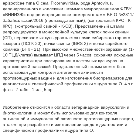
epizooticae типа О сем. Picornaviridae, рода Aphtovirus,
депонированного в коллекции штаммов микроорганизмов ФГБУ
«ВНИИЗЖ» под регистрационным номером штамм ВЯ О №2311/
Забайкальский/2016 (производственный), (контрольный КРС - К-
КРС), (контрольный свиной - К-СВ). Представленный штамм
репродуцируется в монослойной культуре клеток почки свиньи
(СП), перевиваемых культурах клеток почки сибирского горного
козерога (ПСГК-30), почки свиньи (IBRS-2) и почки сирийского
хомячка (ВНК - 21). При высокой множественности заражения (1-
10 ТЦД/клетка) вызывает ЦПД через 5 часов, сохраняя исходные
характеристики при пассировании в клеточных культурах на
протяжении 3 пассажей. Представленный штамм может быть
использован для контроля антигенной активности
противоящурных вакцин и для изготовления биопрепаратов для
диагностики и специфической профилактики ящура типа О. 4 з.п.
ф-лы, 7 табл., 1 ил., 5 пр.
Изобретение относится к области ветеринарной вирусологии и
биотехнологии и может быть использовано для контроля
антигенной и иммуногенной активности противоящурных вакцин,
а также при разработке и изготовлении средств диагностики и
специфической профилактики ящура типа О.