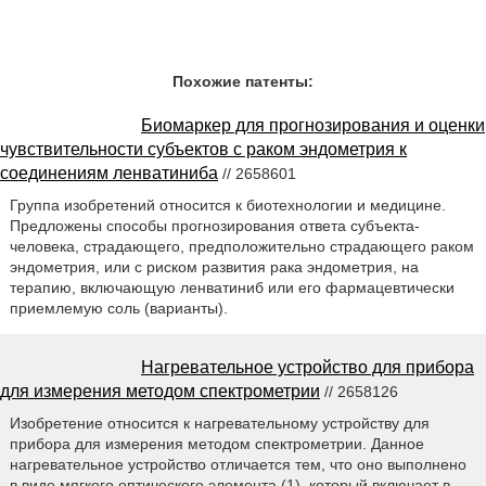
Похожие патенты:
Биомаркер для прогнозирования и оценки
чувствительности субъектов с раком эндометрия к
соединениям ленватиниба
// 2658601
Группа изобретений относится к биотехнологии и медицине.
Предложены способы прогнозирования ответа субъекта-
человека, страдающего, предположительно страдающего раком
эндометрия, или с риском развития рака эндометрия, на
терапию, включающую ленватиниб или его фармацевтически
приемлемую соль (варианты).
Нагревательное устройство для прибора
для измерения методом спектрометрии
// 2658126
Изобретение относится к нагревательному устройству для
прибора для измерения методом спектрометрии. Данное
нагревательное устройство отличается тем, что оно выполнено
в виде мягкого оптического элемента (1), который включает в