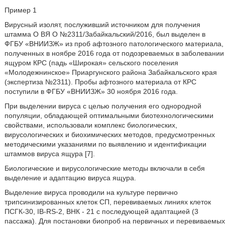
Пример 1
Вирусный изолят, послуживший источником для получения
штамма О ВЯ О №2311/Забайкальский/2016, был выделен в
ФГБУ «ВНИИЗЖ» из проб афтозного патологического материала,
полученных в ноябре 2016 года от подозреваемых в заболевании
ящуром КРС (падь «Широкая» сельского поселения
«Молодежнинское» Приаргунского района Забайкальского края
(экспертиза №2311). Пробы афтозного материала от КРС
поступили в ФГБУ «ВНИИЗЖ» 30 ноября 2016 года.
При выделении вируса с целью получения его однородной
популяции, обладающей оптимальными биотехнологическими
свойствами, использовали комплекс биологических,
вирусологических и биохимических методов, предусмотренных
методическими указаниями по выявлению и идентификации
штаммов вируса ящура [7].
Биологические и вирусологические методы включали в себя
выделение и адаптацию вируса ящура.
Выделение вируса проводили на культуре первично
трипсинизированных клеток СП, перевиваемых линиях клеток
ПСГК-30, IB-RS-2, ВНК - 21 с последующей адаптацией (3
пассажа). Для постановки биопроб на первичных и перевиваемых