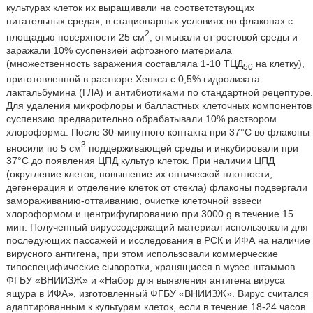
культурах клеток их выращивали на соответствующих
питательных средах, в стационарных условиях во флаконах с
2
площадью поверхности 25 см
, отмывали от ростовой среды и
заражали 10% суспензией афтозного материала
(множественность заражения составляла 1-10 ТЦД
на клетку),
50
приготовленной в растворе Хенкса с 0,5% гидролизата
лактальбумина (ГЛА) и антибиотиками по стандартной рецептуре.
Для удаления микрофлоры и балластных клеточных компонентов
суспензию предварительно обрабатывали 10% раствором
хлороформа. После 30-минутного контакта при 37°С во флаконы
3
вносили по 5 см
поддерживающей среды и инкубировали при
37°С до появления ЦПД культур клеток. При наличии ЦПД
(округление клеток, повышение их оптической плотности,
дегенерация и отделение клеток от стекла) флаконы подвергали
замораживанию-оттаиванию, очистке клеточной взвеси
хлороформом и центрифугированию при 3000 g в течение 15
мин. Полученный вируссодержащий материал использовали для
последующих пассажей и исследования в РСК и ИФА на наличие
вирусного антигена, при этом использовали коммерческие
типоспецифические сыворотки, хранящиеся в музее штаммов
ФГБУ «ВНИИЗЖ» и «Набор для выявления антигена вируса
ящура в ИФА», изготовленный ФГБУ «ВНИИЗЖ». Вирус считался
адаптированным к культурам клеток, если в течение 18-24 часов