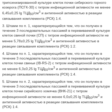
трипсинизированной культуре клеток почки сибирского горного
козерога (ПСГК-30) с титром инфекционной активности не менее
3
6,45±0,25 lg ТЦД
/см
и антигенной активностью в реакции
50
связывания комплемента (РСК) 1:4.
3. Штамм по п. 1, характеризующийся тем, что он получен в
течение 3 последовательных пассажей в перевиваемой культуре
клеток свиной почки (СП) с титром инфекционной активности не
3
менее 5,78±0,25 lg ТЦД
/см
и антигенной активностью в
50
реакции связывания комплемента (РСК) 1:2.
4. Штамм по п. 1, характеризующийся тем, что он получен в
течение 3 последовательных пассажей в перевиваемой культуре
клеток почки свиньи (IB-RS-2) с титром инфекционной активности
3
не менее 6,3±0,25 lg ТЦД
/см
и антигенной активностью в
50
реакции связывания комплемента (РСК) 1:4.
5. Штамм по п. 2, характеризующийся тем, что он получен в
течение 3 последовательных пассажей в перевиваемой культуре
клеток почки сирийского хомячка (ВНК-21) с титром
3
инфекционной активности не менее 6,0±0,25 lg ТЦД
/см
и
50
антигенной активностью в реакции связывания комплемента
(РСК) 1:4.