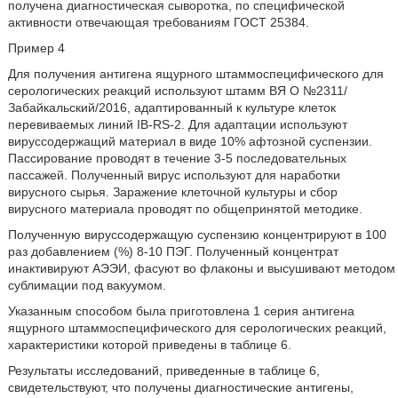
получена диагностическая сыворотка, по специфической
активности отвечающая требованиям ГОСТ 25384.
Пример 4
Для получения антигена ящурного штаммоспецифического для
серологических реакций используют штамм ВЯ О №2311/
Забайкальский/2016, адаптированный к культуре клеток
перевиваемых линий IB-RS-2. Для адаптации используют
вируссодержащий материал в виде 10% афтозной суспензии.
Пассирование проводят в течение 3-5 последовательных
пассажей. Полученный вирус используют для наработки
вирусного сырья. Заражение клеточной культуры и сбор
вирусного материала проводят по общепринятой методике.
Полученную вируссодержащую суспензию концентрируют в 100
раз добавлением (%) 8-10 ПЭГ. Полученный концентрат
инактивируют АЭЭИ, фасуют во флаконы и высушивают методом
сублимации под вакуумом.
Указанным способом была приготовлена 1 серия антигена
ящурного штаммоспецифического для серологических реакций,
характеристики которой приведены в таблице 6.
Результаты исследований, приведенные в таблице 6,
свидетельствуют, что получены диагностические антигены,