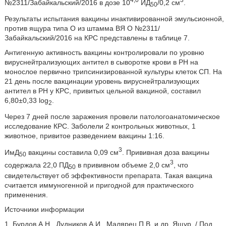
№2311/Забайкальский/2016 в дозе 10
ИД
/0,2 см
.
50
Результаты испытания вакцины инактивированной эмульсионной,
против ящура типа О из штамма ВЯ О №2311/
Забайкальский/2016 на КРС представлены в таблице 7.
Антигенную активность вакцины контролировали по уровню
вируснейтрализующих антител в сыворотке крови в РН на
монослое первично трипсинизированной культуры клеток СП. На
21 день после вакцинации уровень вируснейтрализующих
антител в РН у КРС, привитых цельной вакциной, составил
6,80±0,33 log
.
2
Через 7 дней после заражения провели патологоанатомическое
исследование КРС. Заболели 2 контрольных животных, 1
животное, привитое разведением вакцины 1:16.
3
ИмД
вакцины составила 0,09 см
. Прививная доза вакцины
50
3
содержала 22,0 ПД
в прививном объеме 2,0 см
, что
50
свидетельствует об эффективности препарата. Такая вакцина
считается иммуногенной и пригодной для практического
применения.
Источники информации
1. Бурдов А.Н., Дудников А.И., Малярец П.В. и др. Ящур. / Под