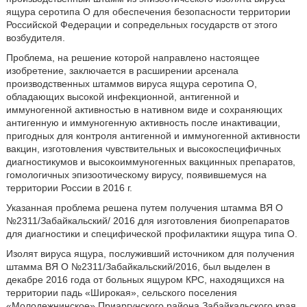
ящура серотипа О для обеспечения безопасности территории
Российской Федерации и сопредельных государств от этого
возбудителя.
Проблема, на решение которой направлено настоящее
изобретение, заключается в расширении арсенала
производственных штаммов вируса ящура серотипа О,
обладающих высокой инфекционной, антигенной и
иммуногенной активностью в нативном виде и сохраняющих
антигенную и иммуногенную активность после инактивации,
пригодных для контроля антигенной и иммуногенной активности
вакцин, изготовления чувствительных и высокоспецифичных
диагностикумов и высокоиммуногенных вакцинных препаратов,
гомологичных эпизоотическому вирусу, появившемуся на
территории России в 2016 г.
Указанная проблема решена путем получения штамма ВЯ О
№2311/Забайкальский/ 2016 для изготовления биопрепаратов
для диагностики и специфической профилактики ящура типа О.
Изолят вируса ящура, послуживший источником для получения
штамма ВЯ О №2311/Забайкальский/2016, был выделен в
декабре 2016 года от больных ящуром КРС, находящихся на
территории падь «Широкая», сельского поселения
«Молодежнинское» Приаргунского района Забайкальского края