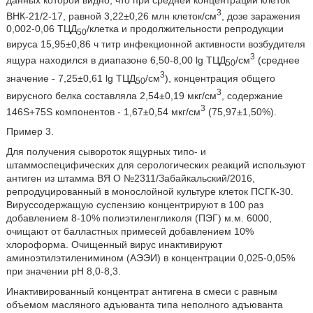
3
ВНК-21/2-17, равной 3,22±0,26 млн клеток/см
, дозе заражения
0,002-0,06 ТЦД
/клетка и продолжительности репродукции
50
вируса 15,95±0,86 ч титр инфекционной активности возбудителя
3
ящура находился в диапазоне 6,50-8,00 lg ТЦД
/см
(среднее
50
3
значение - 7,25±0,61 lg ТЦД
/см
), концентрация общего
50
3
вирусного белка составляла 2,54±0,19 мкг/см
, содержание
3
146S+75S компонентов - 1,67±0,54 мкг/см
(75,97±1,50%).
Пример 3.
Для получения сывороток ящурных типо- и
штаммоспецифических для серологических реакций используют
антиген из штамма ВЯ О №2311/Забайкальский/2016,
репродуцированный в монослойной культуре клеток ПСГК-30.
Вируссодержащую суспензию концентрируют в 100 раз
добавлением 8-10% полиэтиленгликоля (ПЭГ) м.м. 6000,
очищают от балластных примесей добавлением 10%
хлороформа. Очищенный вирус инактивируют
аминоэтилэтиленимином (АЭЭИ) в концентрации 0,025-0,05%
при значении рН 8,0-8,3.
Инактивированный концентрат антигена в смеси с равным
объемом масляного адъюванта типа неполного адъюванта