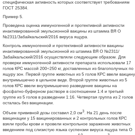
специфическая активность которых соответствует требованиям
ГОСТ 25384.
Пример 5.
Проведена оценка иммуногенной и протективной активности
инактивированной эмульсионной вакцины из штамма ВЯ О
№2311/Забайкальский/2016 вируса ящура.
Контроль иммуногенной и протективной активности вакцины
инактивированной эмульсионной из штамма ВЯ О №2311/
Забайкальский/2016 осуществляли следующим образом. Для
проверки иммуногенной активности препарата использовали 17
голов КРС массой 200÷250 кг, доставленных из благополучных по
ящуру зон. Первой группе животных из 5 голов КРС ввели вакцину
внутримышечно в цельном виде. Второй группе животных из 5
голов КРС ввели внутримышечно разведение вакцины на
фосфатно-буферном растворе в соотношении 1:4 и третьей
группе из 5 голов в разведении 1:16. Четвертая группа из 2 голов
осталась без вакцинации.
3
Объем прививной дозы составил 2,0 см
. На 21 день после
вакцинации у 15 вакцинированных и 2 контрольных голов КРС
взяли пробы крови и провели контрольное заражение животных
введением под слизистую языка суспензии вируса ящура типа О
4,0
3