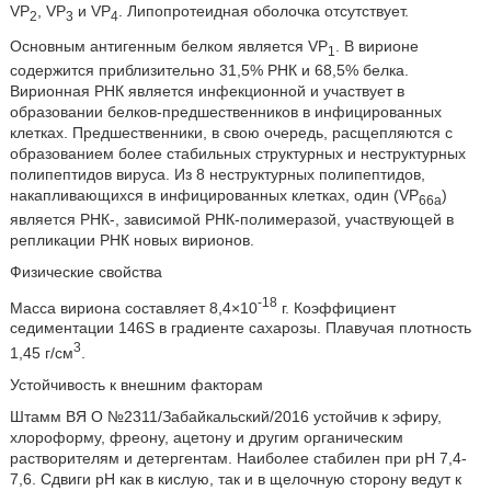
VP
, VP
и VP
. Липопротеидная оболочка отсутствует.
2
3
4
Основным антигенным белком является VP
. В вирионе
1
содержится приблизительно 31,5% РНК и 68,5% белка.
Вирионная РНК является инфекционной и участвует в
образовании белков-предшественников в инфицированных
клетках. Предшественники, в свою очередь, расщепляются с
образованием более стабильных структурных и неструктурных
полипептидов вируса. Из 8 неструктурных полипептидов,
накапливающихся в инфицированных клетках, один (VР
)
66а
является РНК-, зависимой РНК-полимеразой, участвующей в
репликации РНК новых вирионов.
Физические свойства
-18
Масса вириона составляет 8,4×10
г. Коэффициент
седиментации 146S в градиенте сахарозы. Плавучая плотность
3
1,45 г/см
.
Устойчивость к внешним факторам
Штамм ВЯ О №2311/Забайкальский/2016 устойчив к эфиру,
хлороформу, фреону, ацетону и другим органическим
растворителям и детергентам. Наиболее стабилен при рН 7,4-
7,6. Сдвиги рН как в кислую, так и в щелочную сторону ведут к