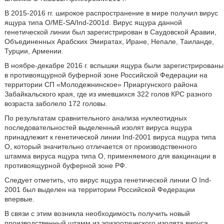
В 2015-2016 гг. широкое распространение в мире получил вирус
ящура типа O/ME-SA/Ind-2001d. Вирус ящура данной
генетической линии был зарегистрирован в Саудовской Аравии,
Объединенных Арабских Эмиратах, Иране, Непале, Таиланде,
Турции, Армении.
В ноябре-декабре 2016 г. вспышки ящура были зарегистрированы
в противоящурной буферной зоне Российской Федерации на
территории СП «Молодежнинское» Приаргунского района
Забайкальского края, где из имевшихся 322 голов КРС разного
возраста заболело 172 головы.
По результатам сравнительного анализа нуклеотидных
последовательностей выделенный изолят вируса ящура
принадлежит к генетической линии Ind-2001 вируса ящура типа
О, который значительно отличается от производственного
штамма вируса ящура типа О, применяемого для вакцинации в
противоящурной буферной зоне РФ.
Следует отметить, что вирус ящура генетической линии О Ind-
2001 был выделен на территории Российской Федерации
впервые.
В связи с этим возникла необходимость получить новый
производственный штамм из эпизоотического изолята вируса