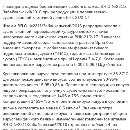
Проведена оценка биологических свойств штамма ВЯ О №2311/
Забайкальский/2016 при репродукции в перевиваемой
суспензионной клеточной линии ВНК-21/2-17.
Штамм ВЯ О №2311/Забайкальский/2016 репродуцировали в
суспензионной перевиваемой культуре клеток из почки
новорожденного сирийского хомячка ВНК-21/2-17. В качестве
поддерживающей среды использовали раствор Эрла без
внесения сыворотки, с добавлением ферментативного
гидролизата мышц сухого (ФГМС), гидролизата белков крови
сухого (ГБКС) и антибиотиков при рН среды 7,4-7,6. Клеточную
линию заражали вирусом из расчета 0,002-0,06 ТЦД
/клетка.
50
Культивирование вируса осуществляли при температуре 35-37°С.
Цитопатическое действие вируса, соответствующее 90-95%,
достигалось через 15,95±0,86 ч. После этого репродукцию вируса
ящура прекращали, полученную суспензию контролировали на
стерильность и содержание 146S и 75S компонентов.
Концентрация 146S+75S компонентов вируса ящура в суспензии
3
должна составлять не менее 0,5 мкг/см
. Значения титра
инфекционной активности вируса, а также концентрации общего
вируспецифичного белка и иммуногенных компонентов штамма
ВЯ О №2311/Забайкальский/2016 отражены в таблице 4, из
данных которой видно, что при средней концентрации клеток