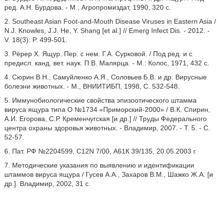
ред. А.Н. Бурдова. - М., Агропромиздат, 1990, 320 с.
2. Southeast Asian Foot-and-Mouth Disease Viruses in Eastern Asia /
N.J. Knowles, J.J. He, Y. Shang [et al.] // Emerg Infect Dis. - 2012. -
V. 18(3): P. 499-501.
3. Рёрер X. Ящур. Пер. с нем. Г.А. Сурковой. / Под ред. и с
предисл. канд. вет. наук. П.В. Малярца. - М.: Колос, 1971, 432 с.
4. Сюрин В.Н., Самуйленко А.Я., Соловьев Б.В. и др. Вирусные
болезни животных. - М., ВНИИТИБП, 1998, С. 532-548.
5. Иммунобиологические свойства эпизоотического штамма
вируса ящура типа О №1734 «Приморский-2000» / В.К. Спирин,
А.И. Егорова, С.Р. Кременчугская [и др.] // Труды Федерального
центра охраны здоровья животных. - Владимир, 2007. - Т. 5. - С.
52-57.
6. Пат. РФ №2204599, C12N 7/00, А61К 39/135, 20.05.2003 г.
7. Методические указания по выявлению и идентификации
штаммов вируса ящура / Гусев А.А., Захаров В.М., Шажко Ж.А. [и
др.]. Владимир, 2002, 31 с.