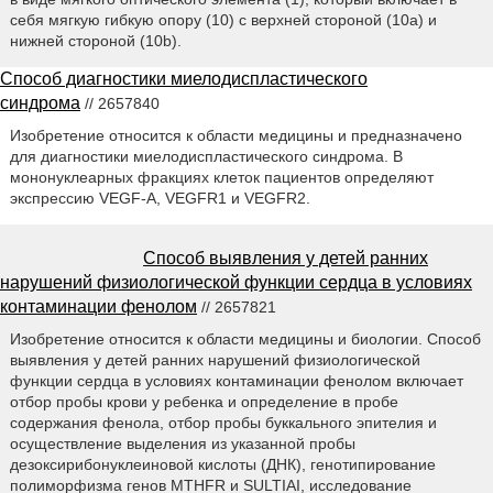
себя мягкую гибкую опору (10) с верхней стороной (10a) и
нижней стороной (10b).
Способ диагностики миелодиспластического
синдрома
// 2657840
Изобретение относится к области медицины и предназначено
для диагностики миелодиспластического синдрома. В
мононуклеарных фракциях клеток пациентов определяют
экспрессию VEGF-A, VEGFR1 и VEGFR2.
Способ выявления у детей ранних
нарушений физиологической функции сердца в условиях
контаминации фенолом
// 2657821
Изобретение относится к области медицины и биологии. Способ
выявления у детей ранних нарушений физиологической
функции сердца в условиях контаминации фенолом включает
отбор пробы крови у ребенка и определение в пробе
содержания фенола, отбор пробы буккального эпителия и
осуществление выделения из указанной пробы
дезоксирибонуклеиновой кислоты (ДНК), генотипирование
полиморфизма генов MTHFR и SULTIAI, исследование