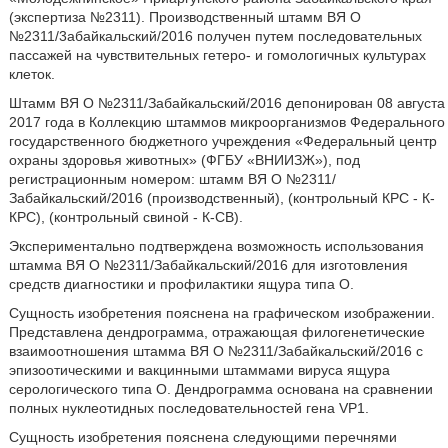
(экспертиза №2311). Производственный штамм ВЯ О
№2311/3абайкальский/2016 получен путем последовательных
пассажей на чувствительных гетеро- и гомологичных культурах
клеток.
Штамм ВЯ О №2311/Забайкальский/2016 депонирован 08 августа
2017 года в Коллекцию штаммов микроорганизмов Федерального
государственного бюджетного учреждения «Федеральный центр
охраны здоровья животных» (ФГБУ «ВНИИЗЖ»), под
регистрационным номером: штамм ВЯ О №2311/
Забайкальский/2016 (производственный), (контрольный КРС - К-
КРС), (контрольный свиной - К-СВ).
Экспериментально подтверждена возможность использования
штамма ВЯ О №2311/Забайкальский/2016 для изготовления
средств диагностики и профилактики ящура типа О.
Сущность изобретения пояснена на графическом изображении.
Представлена дендрограмма, отражающая филогенетические
взаимоотношения штамма ВЯ О №2311/Забайкальский/2016 с
эпизоотическими и вакцинными штаммами вируса ящура
серологического типа О. Дендрограмма основана на сравнении
полных нуклеотидных последовательностей гена VP1.
Сущность изобретения пояснена следующими перечнями