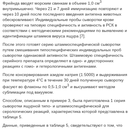
3
Фрейнда вводят морским свинкам в объеме 1,0 см
внутримышечно. Через 21 и 7 дней иммунизацию повторяют и
через 10 дней после последнего введения антигена животных
обескровливают. Индивидуальные пробы сыворотки крови
проверяют на типовую специфичность и активность в РСК в
соответствии с методическими рекомендациями по выявлению и
идентификации штаммов вируса ящура [7].
После этого готовят серию штаммоспецифической сыворотки
путем смешивания типоспецифических индивидуальных проб
сыворотки одинаковой активности. Штаммовую специфичность
серийного препарата определяют в одно- и двусторонних
реакциях с гомо- и гетерологичными антигенами.
После консервирования азидом натрия (1:5000) и выдерживания
при температуре 4°С в течение 30 дней полученную сыворотку
3
фасуют во флаконы по 0,5-1,0 см
и высушивают методом
сублимации под вакуумом.
Способом, описанным в примере 3, была приготовлена 1 серия
сыворотки ящурной типо- и штаммоспецифической для
серологических реакций, характеристика которой представлена в
таблице 5.
Данные, приведенные в таблице 5, свидетельствуют о том, что