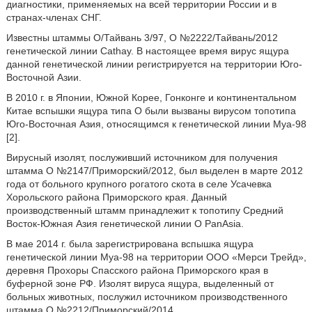
диагностики, применяемых на всей территории России и в
странах-членах СНГ.
Известны штаммы О/Тайвань 3/97, О №2222/Тайвань/2012
генетической линии Cathay. В настоящее время вирус ящура
данной генетической линии регистрируется на территории Юго-
Восточной Азии.
В 2010 г. в Японии, Южной Корее, Гонконге и континентальном
Китае вспышки ящура типа О были вызваны вирусом топотипа
Юго-Восточная Азия, относящимся к генетической линии Муа-98
[2].
Вирусный изолят, послуживший источником для получения
штамма О №2147/Приморский/2012, был выделен в марте 2012
года от больного крупного рогатого скота в селе Усачевка
Хорольского района Приморского края. Данный
производственный штамм принадлежит к топотипу Средний
Восток-Южная Азия генетической линии О PanAsia.
В мае 2014 г. была зарегистрирована вспышка ящура
генетической линии Муа-98 на территории ООО «Мерси Трейд»,
деревня Прохоры Спасского района Приморского края в
буферной зоне РФ. Изолят вируса ящура, выделенный от
больных животных, послужил источником производственного
штамма О №2212/Приморский/2014.