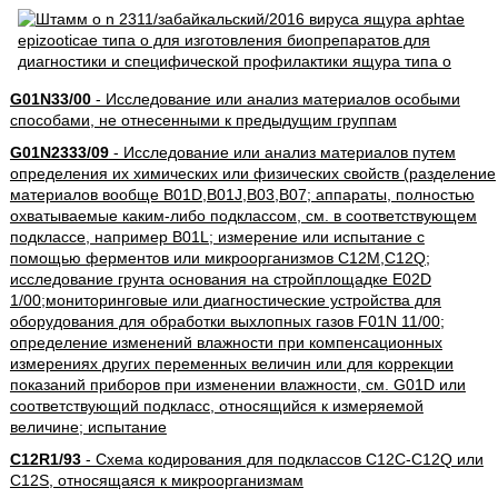
G01N33/00
- Исследование или анализ материалов особыми
способами, не отнесенными к предыдущим группам
G01N2333/09
- Исследование или анализ материалов путем
определения их химических или физических свойств (разделение
материалов вообще B01D,B01J,B03,B07; аппараты, полностью
охватываемые каким-либо подклассом, см. в соответствующем
подклассе, например B01L; измерение или испытание с
помощью ферментов или микроорганизмов C12M,C12Q;
исследование грунта основания на стройплощадке E02D
1/00;мониторинговые или диагностические устройства для
оборудования для обработки выхлопных газов F01N 11/00;
определение изменений влажности при компенсационных
измерениях других переменных величин или для коррекции
показаний приборов при изменении влажности, см. G01D или
соответствующий подкласс, относящийся к измеряемой
величине; испытание
C12R1/93
- Схема кодирования для подклассов C12C-C12Q или
C12S, относящаяся к микроорганизмам