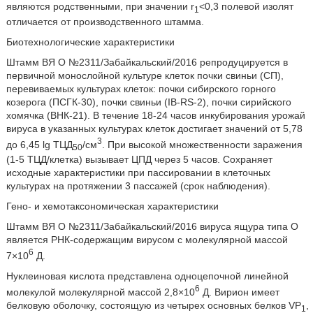
являются родственными, при значении r
<0,3 полевой изолят
1
отличается от производственного штамма.
Биотехнологические характеристики
Штамм ВЯ О №2311/Забайкальский/2016 репродуцируется в
первичной монослойной культуре клеток почки свиньи (СП),
перевиваемых культурах клеток: почки сибирского горного
козерога (ПСГК-30), почки свиньи (IB-RS-2), почки сирийского
хомячка (ВНК-21). В течение 18-24 часов инкубирования урожай
вируса в указанных культурах клеток достигает значений от 5,78
3
до 6,45 lg ТЦД
/см
. При высокой множественности заражения
50
(1-5 ТЦД/клетка) вызывает ЦПД через 5 часов. Сохраняет
исходные характеристики при пассировании в клеточных
культурах на протяжении 3 пассажей (срок наблюдения).
Гено- и хемотаксономическая характеристики
Штамм ВЯ О №2311/Забайкальский/2016 вируса ящура типа О
является РНК-содержащим вирусом с молекулярной массой
6
7×10
Д.
Нуклеиновая кислота представлена одноцепочной линейной
6
молекулой молекулярной массой 2,8×10
Д. Вирион имеет
белковую оболочку, состоящую из четырех основных белков VP
,
1