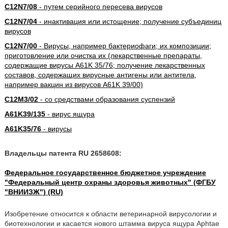
C12N7/08
- путем серийного пересева вирусов
C12N7/04
- инактивация или истощение; получение субъединиц
вирусов
C12N7/00
- Вирусы, например бактериофаги; их композиции;
приготовление или очистка их (лекарственные препараты,
содержащие вирусы A61K 35/76; получение лекарственных
составов, содержащих вирусные антигены или антитела,
например вакцин из вирусов A61K 39/00)
C12M3/02
- со средствами образования суспензий
A61K39/135
- вирус ящура
A61K35/76
- вирусы
Владельцы патента RU 2658608:
Федеральное государственное бюджетное учреждение
"Федеральный центр охраны здоровья животных" (ФГБУ
"ВНИИЗЖ") (RU)
Изобретение относится к области ветеринарной вирусологии и
биотехнологии и касается нового штамма вируса ящура Aphtae