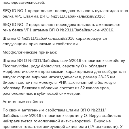
последовательностей:
SEQ ID NO:1 представляет последовательность нуклеотидов гена
белка VP1 штамма ВЯ О №2311/Забайкальский/2016;
SEQ ID NO: 2 представляет последовательность аминокислот
гена белка VP1 штамма ВЯ О №2311/Забайкальский/2016.
Штамм О №2311/Забайкальский/2016 характеризуется
следующими признаками и свойствами.
Морфологические признаки:
Штамм ВЯ О №2311/Забайкальский/2016 относится к семейству
Picornaviridae, роду Aphtovirus, серотипу О и обладает
морфологическими признаками, характерными для возбудителя
ящура: форма вириона икосаэдрическая, размер 23-25 нм.
Вирион состоит из молекулы РНК, заключенной в белковую
оболочку. Белковая оболочка состоит из 32 капсомеров,
расположенных в кубической симметрии.
Антигенные свойства
По своим антигенным свойствам штамм ВЯ О №2311/
Забайкальский/2016 относится к серотипу О. Вирус стабильно
нейтрализуется гомологичной антисывороткой. Вирус не
проявляет гемагглютинирующей активности (ГА-активности). У