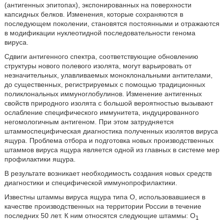
(антигенных эпитопах), экспонированных на поверхности
капсидных белков. Изменения, которые сохраняются в
последующем поколении, становятся постоянными и отражаются
в модификации нуклеотидной последовательности генома
вируса.
Сдвиги антигенного спектра, соответствующие обновлению
структуры нового полевого изолята, могут варьировать от
незначительных, улавливаемых моноклональными антителами,
до существенных, регистрируемых с помощью традиционных
поликлональных иммуноглобулинов. Изменение антигенных
свойств природного изолята с большой вероятностью вызывают
ослабление специфического иммунитета, индуцированного
негомологичным антигеном. При этом затрудняется
штаммоспецифическая диагностика полученных изолятов вируса
ящура. Проблема отбора и подготовка новых производственных
штаммов вируса ящура является одной из главных в системе мер
профилактики ящура.
В результате возникает необходимость создания новых средств
диагностики и специфической иммунопрофилактики.
Известны штаммы вируса ящура типа О, использовавшиеся в
качестве производственных на территории России в течение
последних 50 лет. К ним относятся следующие штаммы: O
1