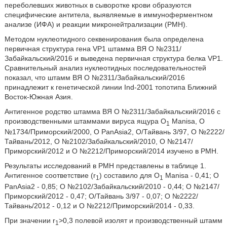
переболевших животных в сыворотке крови образуются
специфические антитела, выявляемые в иммуноферментном
анализе (ИФА) и реакции микронейтрализации (РМН).
Методом нуклеотидного секвенирования была определена
первичная структура гена VP1 штамма ВЯ О №2311/
Забайкальский/2016 и выведена первичная структура белка VP1.
Сравнительный анализ нуклеотидных последовательностей
показал, что штамм ВЯ О №2311/Забайкальский/2016
принадлежит к генетической линии Ind-2001 топотипа Ближний
Восток-Южная Азия.
Антигенное родство штамма ВЯ О №2311/Забайкальский/2016 с
производственными штаммами вируса ящура O
Manisa, О
1
№1734/Приморский/2000, О PanAsia2, О/Тайвань 3/97, О №2222/
Тайвань/2012, О №2102/Забайкальский/2010, О №2147/
Приморский/2012 и О №2212/Приморский/2014 изучено в РМН.
Результаты исследований в РМН представлены в таблице 1.
Антигенное соответствие (r
) составило для O
Manisa - 0,41; О
1
1
PanAsia2 - 0,85; О №2102/Забайкальский/2010 - 0,44; О №2147/
Приморский/2012 - 0,47; О/Тайвань 3/97 - 0,07; О №2222/
Тайвань/2012 - 0,12 и О №2212/Приморский/2014 - 0,33.
При значении r
>0,3 полевой изолят и производственный штамм
1