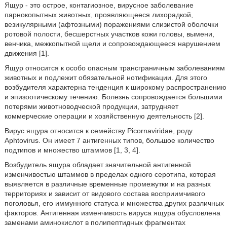
Ящур - это острое, контагиозное, вирусное заболевание
парнокопытных животных, проявляющееся лихорадкой,
везикулярными (афтозными) поражениями слизистой оболочки
ротовой полости, бесшерстных участков кожи головы, вымени,
венчика, межкопытной щели и сопровождающееся нарушением
движения [1].
Ящур относится к особо опасным трансграничным заболеваниям
животных и подлежит обязательной нотификации. Для этого
возбудителя характерна тенденция к широкому распространению
и эпизоотическому течению. Болезнь сопровождается большими
потерями животноводческой продукции, затрудняет
коммерческие операции и хозяйственную деятельность [2].
Вирус ящура относится к семейству Picornaviridae, роду
Aphtovirus. Он имеет 7 антигенных типов, большое количество
подтипов и множество штаммов [1, 3, 4].
Возбудитель ящура обладает значительной антигенной
изменчивостью штаммов в пределах одного серотипа, которая
выявляется в различные временные промежутки и на разных
территориях и зависит от видового состава восприимчивого
поголовья, его иммунного статуса и множества других различных
факторов. Антигенная изменчивость вируса ящура обусловлена
заменами аминокислот в полипептидных фрагментах