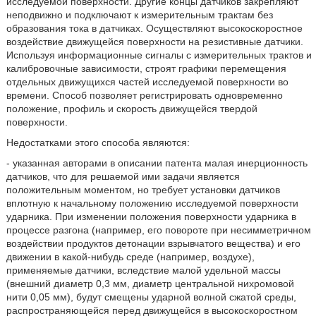
исследуемой поверхности. Другие концы датчиков закрепляют
неподвижно и подключают к измерительным трактам без
образования тока в датчиках. Осуществляют высокоскоростное
воздействие движущейся поверхности на резистивные датчики.
Используя информационные сигналы с измерительных трактов и
калибровочные зависимости, строят графики перемещения
отдельных движущихся частей исследуемой поверхности во
времени. Способ позволяет регистрировать одновременно
положение, профиль и скорость движущейся твердой
поверхности.
Недостатками этого способа являются:
- указанная авторами в описании патента малая инерционность
датчиков, что для решаемой ими задачи является
положительным моментом, но требует установки датчиков
вплотную к начальному положению исследуемой поверхности
ударника. При изменении положения поверхности ударника в
процессе разгона (например, его повороте при несимметричном
воздействии продуктов детонации взрывчатого вещества) и его
движении в какой-нибудь среде (например, воздухе),
применяемые датчики, вследствие малой удельной массы
(внешний диаметр 0,3 мм, диаметр центральной нихромовой
нити 0,05 мм), будут смещены ударной волной сжатой среды,
распространяющейся перед движущейся в высокоскоростном