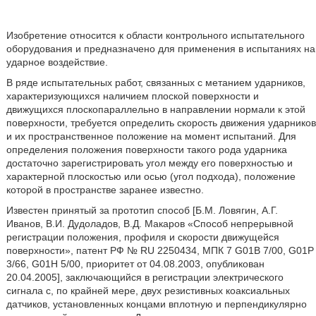
Изобретение относится к области контрольного испытательного
оборудования и предназначено для применения в испытаниях на
ударное воздействие.
В ряде испытательных работ, связанных с метанием ударников,
характеризующихся наличием плоской поверхности и
движущихся плоскопараллельно в направлении нормали к этой
поверхности, требуется определить скорость движения ударников
и их пространственное положение на момент испытаний. Для
определения положения поверхности такого рода ударника
достаточно зарегистрировать угол между его поверхностью и
характерной плоскостью или осью (угол подхода), положение
которой в пространстве заранее известно.
Известен принятый за прототип способ [Б.М. Ловягин, А.Г.
Иванов, В.И. Дудоладов, В.Д. Макаров «Способ непрерывной
регистрации положения, профиля и скорости движущейся
поверхности», патент РФ № RU 2250434, МПК 7 G01B 7/00, G01P
3/66, G01H 5/00, приоритет от 04.08.2003, опубликован
20.04.2005], заключающийся в регистрации электрического
сигнала с, по крайней мере, двух резистивных коаксиальных
датчиков, установленных концами вплотную и перпендикулярно