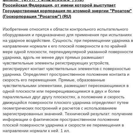
Российская Федерация, от имени которой выступает
Государственная корпорация по атомной энергии "Росатом"
(Госкорпорация "Росатом") (RU)
Изобретение относится к области контрольного испытательного
оборудования и предназначено для применения при испытаниях
на ударное воздействие. Сущность: при перемещении ударника в
направлении нормали к его плоской поверхности в по крайней
мере одной плоскости, перпендикулярной указанной поверхности
ударника, вдоль не менее двух прямых размешают
чувствительные элементы регистрирующих устройств,
регистрируют контакт чувствительных элементов с поверхностью
ударника. Определяют пространственное положение контакта и
скорость его перемещения. Прямые, образованные
чувствительными элементами, размещают пересекающимися в
одной плоскости или перекрещивающимися в двух и более
параллельных друг другу плоскостях, а положение и скорость
движущейся поверхности плоского ударника определяют путем
геометрических построений и расчетов с использованием
зарегистрированных значений. Технический результат: получение
информации о фактическом пространственном положении
плоской поверхности ударника и скорости ее перемещения в
направлении нормали к ней. 1 ил.