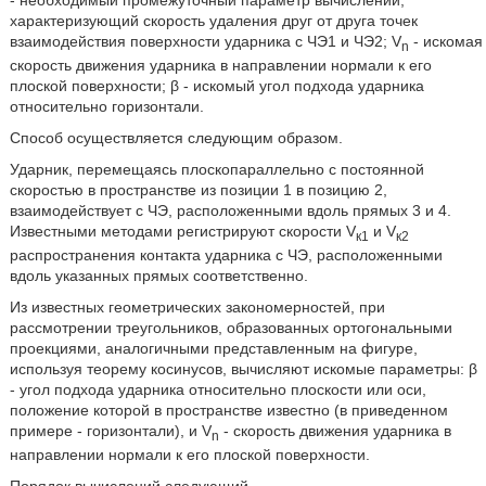
- необходимый промежуточный параметр вычислений,
характеризующий скорость удаления друг от друга точек
взаимодействия поверхности ударника с ЧЭ1 и ЧЭ2; V
- искомая
n
скорость движения ударника в направлении нормали к его
плоской поверхности; β - искомый угол подхода ударника
относительно горизонтали.
Способ осуществляется следующим образом.
Ударник, перемещаясь плоскопараллельно с постоянной
скоростью в пространстве из позиции 1 в позицию 2,
взаимодействует с ЧЭ, расположенными вдоль прямых 3 и 4.
Известными методами регистрируют скорости V
и V
к1
к2
распространения контакта ударника с ЧЭ, расположенными
вдоль указанных прямых соответственно.
Из известных геометрических закономерностей, при
рассмотрении треугольников, образованных ортогональными
проекциями, аналогичными представленным на фигуре,
используя теорему косинусов, вычисляют искомые параметры: β
- угол подхода ударника относительно плоскости или оси,
положение которой в пространстве известно (в приведенном
примере - горизонтали), и V
- скорость движения ударника в
n
направлении нормали к его плоской поверхности.
Порядок вычислений следующий.