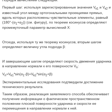
Первый шаг: используя зарегистрированные значения V
и V
и
к1
к2
известный угол между ортогональными проекциями прямых,
вдоль которых расположены чувствительные элементы, равный
(180°-(α
+α
)) (см. фигуру), по теореме косинусов определяют
1
2
промежуточный параметр вычислений X:
Отсюда, используя ту же теорему косинусов, вторым шагом
определяют величину утла подхода β:
И завершающим шагом определяют скорость движения ударника
в направлении нормали к его поверхности V
:
n
V
=V
*sin(α
-β)=V
*sin(α
+β)
n
k1
1
k2
2
Экспериментальные исследования подтвердили достижение
технического результата.
Таким образом, реализация заявляемого способа обеспечивает
получение информации о фактическом пространственном
положении плоской поверхности ударника и скорости ее
перемещения в направлении нормали к ней.