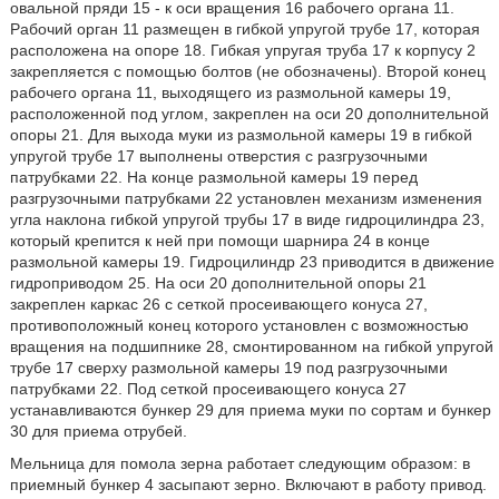
овальной пряди 15 - к оси вращения 16 рабочего органа 11.
Рабочий орган 11 размещен в гибкой упругой трубе 17, которая
расположена на опоре 18. Гибкая упругая труба 17 к корпусу 2
закрепляется с помощью болтов (не обозначены). Второй конец
рабочего органа 11, выходящего из размольной камеры 19,
расположенной под углом, закреплен на оси 20 дополнительной
опоры 21. Для выхода муки из размольной камеры 19 в гибкой
упругой трубе 17 выполнены отверстия с разгрузочными
патрубками 22. На конце размольной камеры 19 перед
разгрузочными патрубками 22 установлен механизм изменения
угла наклона гибкой упругой трубы 17 в виде гидроцилиндра 23,
который крепится к ней при помощи шарнира 24 в конце
размольной камеры 19. Гидроцилиндр 23 приводится в движение
гидроприводом 25. На оси 20 дополнительной опоры 21
закреплен каркас 26 с сеткой просеивающего конуса 27,
противоположный конец которого установлен с возможностью
вращения на подшипнике 28, смонтированном на гибкой упругой
трубе 17 сверху размольной камеры 19 под разгрузочными
патрубками 22. Под сеткой просеивающего конуса 27
устанавливаются бункер 29 для приема муки по сортам и бункер
30 для приема отрубей.
Мельница для помола зерна работает следующим образом: в
приемный бункер 4 засыпают зерно. Включают в работу привод.