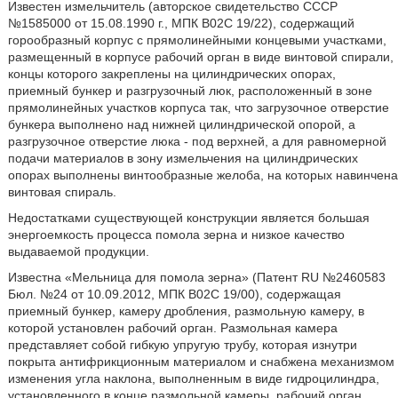
Известен измельчитель (авторское свидетельство СССР
№1585000 от 15.08.1990 г., МПК В02С 19/22), содержащий
горообразный корпус с прямолинейными концевыми участками,
размещенный в корпусе рабочий орган в виде винтовой спирали,
концы которого закреплены на цилиндрических опорах,
приемный бункер и разгрузочный люк, расположенный в зоне
прямолинейных участков корпуса так, что загрузочное отверстие
бункера выполнено над нижней цилиндрической опорой, а
разгрузочное отверстие люка - под верхней, а для равномерной
подачи материалов в зону измельчения на цилиндрических
опорах выполнены винтообразные желоба, на которых навинчена
винтовая спираль.
Недостатками существующей конструкции является большая
энергоемкость процесса помола зерна и низкое качество
выдаваемой продукции.
Известна «Мельница для помола зерна» (Патент RU №2460583
Бюл. №24 от 10.09.2012, МПК В02С 19/00), содержащая
приемный бункер, камеру дробления, размольную камеру, в
которой установлен рабочий орган. Размольная камера
представляет собой гибкую упругую трубу, которая изнутри
покрыта антифрикционным материалом и снабжена механизмом
изменения угла наклона, выполненным в виде гидроцилиндра,
установленного в конце размольной камеры, рабочий орган