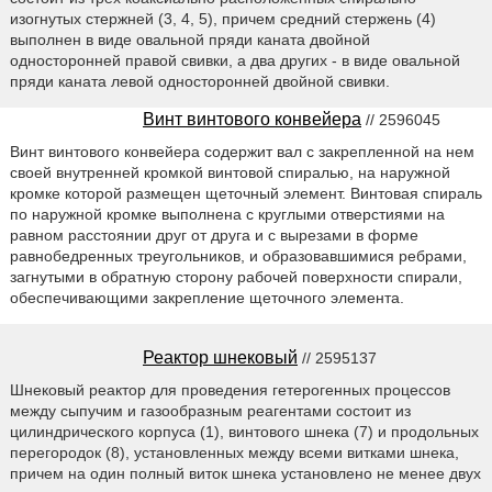
изогнутых стержней (3, 4, 5), причем средний стержень (4)
выполнен в виде овальной пряди каната двойной
односторонней правой свивки, а два других - в виде овальной
пряди каната левой односторонней двойной свивки.
Винт винтового конвейера
// 2596045
Винт винтового конвейера содержит вал с закрепленной на нем
своей внутренней кромкой винтовой спиралью, на наружной
кромке которой размещен щеточный элемент. Винтовая спираль
по наружной кромке выполнена с круглыми отверстиями на
равном расстоянии друг от друга и с вырезами в форме
равнобедренных треугольников, и образовавшимися ребрами,
загнутыми в обратную сторону рабочей поверхности спирали,
обеспечивающими закрепление щеточного элемента.
Реактор шнековый
// 2595137
Шнековый реактор для проведения гетерогенных процессов
между сыпучим и газообразным реагентами состоит из
цилиндрического корпуса (1), винтового шнека (7) и продольных
перегородок (8), установленных между всеми витками шнека,
причем на один полный виток шнека установлено не менее двух