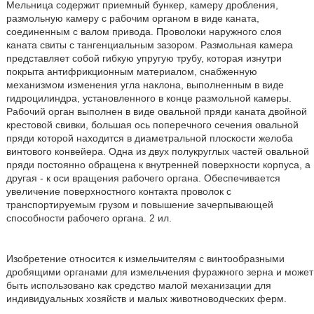
Мельница содержит приемный бункер, камеру дробления,
размольную камеру с рабочим органом в виде каната,
соединенным с валом привода. Проволоки наружного слоя
каната свиты с тангенциальным зазором. Размольная камера
представляет собой гибкую упругую трубу, которая изнутри
покрыта антифрикционным материалом, снабженную
механизмом изменения угла наклона, выполненным в виде
гидроцилиндра, установленного в конце размольной камеры.
Рабочий орган выполнен в виде овальной пряди каната двойной
крестовой свивки, большая ось поперечного сечения овальной
пряди которой находится в диаметральной плоскости желоба
винтового конвейера. Одна из двух полукруглых частей овальной
пряди постоянно обращена к внутренней поверхности корпуса, а
другая - к оси вращения рабочего органа. Обеспечивается
увеличение поверхностного контакта проволок с
транспортируемым грузом и повышение зачерпывающей
способности рабочего органа. 2 ил.
Изобретение относится к измельчителям с винтообразными
дробящими органами для измельчения фуражного зерна и может
быть использовано как средство малой механизации для
индивидуальных хозяйств и малых животноводческих ферм.