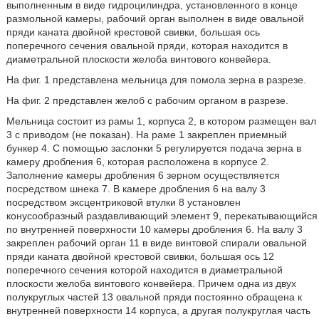
выполненным в виде гидроцилиндра, установленного в конце
размольной камеры, рабочий орган выполнен в виде овальной
пряди каната двойной крестовой свивки, большая ось
поперечного сечения овальной пряди, которая находится в
диаметральной плоскости желоба винтового конвейера.
На фиг. 1 представлена мельница для помола зерна в разрезе.
На фиг. 2 представлен желоб с рабочим органом в разрезе.
Мельница состоит из рамы 1, корпуса 2, в котором размещен вал
3 с приводом (не показан). На раме 1 закреплен приемный
бункер 4. С помощью заслонки 5 регулируется подача зерна в
камеру дробления 6, которая расположена в корпусе 2.
Заполнение камеры дробления 6 зерном осуществляется
посредством шнека 7. В камере дробления 6 на валу 3
посредством эксцентриковой втулки 8 установлен
конусообразный раздавливающий элемент 9, перекатывающийся
по внутренней поверхности 10 камеры дробления 6. На валу 3
закреплен рабочий орган 11 в виде винтовой спирали овальной
пряди каната двойной крестовой свивки, большая ось 12
поперечного сечения которой находится в диаметральной
плоскости желоба винтового конвейера. Причем одна из двух
полукруглых частей 13 овальной пряди постоянно обращена к
внутренней поверхности 14 корпуса, а другая полукруглая часть