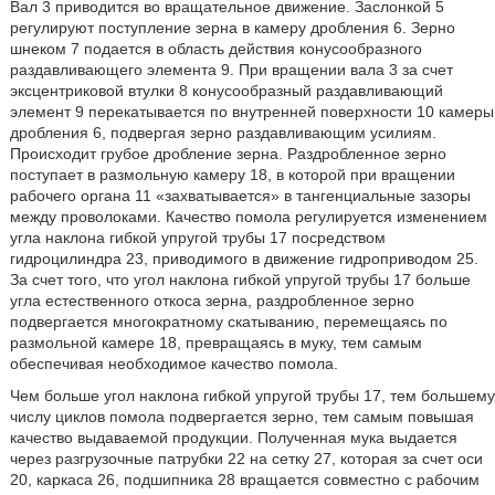
Вал 3 приводится во вращательное движение. Заслонкой 5
регулируют поступление зерна в камеру дробления 6. Зерно
шнеком 7 подается в область действия конусообразного
раздавливающего элемента 9. При вращении вала 3 за счет
эксцентриковой втулки 8 конусообразный раздавливающий
элемент 9 перекатывается по внутренней поверхности 10 камеры
дробления 6, подвергая зерно раздавливающим усилиям.
Происходит грубое дробление зерна. Раздробленное зерно
поступает в размольную камеру 18, в которой при вращении
рабочего органа 11 «захватывается» в тангенциальные зазоры
между проволоками. Качество помола регулируется изменением
угла наклона гибкой упругой трубы 17 посредством
гидроцилиндра 23, приводимого в движение гидроприводом 25.
За счет того, что угол наклона гибкой упругой трубы 17 больше
угла естественного откоса зерна, раздробленное зерно
подвергается многократному скатыванию, перемещаясь по
размольной камере 18, превращаясь в муку, тем самым
обеспечивая необходимое качество помола.
Чем больше угол наклона гибкой упругой трубы 17, тем большему
числу циклов помола подвергается зерно, тем самым повышая
качество выдаваемой продукции. Полученная мука выдается
через разгрузочные патрубки 22 на сетку 27, которая за счет оси
20, каркаса 26, подшипника 28 вращается совместно с рабочим