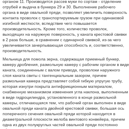
органом 11. Производится рассев муки по сортам - отделение
отрубей и выдача в бункера 29 и 30. Выполнение рабочего
органа в виде овальной пряди, позволяет увеличить поверхность
контакта проволок с транспортируемым грузом при одинаковой
изгибной жесткости, вследствие чего повышается
производительность. Кроме того, количество проволок,
выходящих на наружную поверхность, у каната крестовой свивки
в 2 раза больше, в сравнении с одинарной свивкой, из-за чего
увеличивается зачерпывающая способность и, соответственно,
производительность.
Мельница для помола зерна, содержащая приемный бункер,
камеру дробления, размольную камеру с рабочим органом в виде
каната, соединенным с валом привода, проволоки наружного
слоя каната свиты с тангенциальным зазором, причем
размольная камера представляет собой гибкую упругую трубу,
которая изнутри покрыта антифрикционным материалом,
снабженную механизмом изменения угла наклона, выполненным
в виде гидроцилиндра, установленного в конце размольной
камеры, отличающаяся тем, что рабочий орган выполнен в виде
овальной пряди каната двойной крестовой свивки, большая ось
поперечного сечения овальной пряди которой находится в
диаметральной плоскости желоба винтового конвейера, причем
одна из двух полукруглых частей овальной пряди постоянно