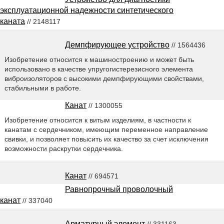
эксплуатационной надежности синтетического
каната
// 2148117
Демпфирующее устройство
// 1564436
Изобретение относится к машиностроению и может быть
использовано в качестве упругогистерезисного элемента
виброизоляторов с высокими демпфирующими свойствами,
стабильными в работе.
Канат
// 1300055
Изобретение относится к витым изделиям, в частности к
канатам с сердечником, имеющим переменное направление
свивки, и позволяет повысить их качество за счет исключения
возможности раскрутки сердечника.
Канат
// 694571
Равнопрочный проволочный
канат
// 337040
Арматурный элемент
// 331163