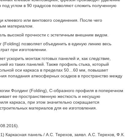
 под углом в 90 градусов позволяют сложить полученную
и клеевого или винтового соединения. После чего
ным материалом.
нель высокой прочности с эстетичным внешним видом.
г (Folding) позволяет объединить в единую линию весь
трат при изготовлении.
т ускорить монтаж готовых панелей и, как следствие,
ний из таких панелей. Также профиль стыка, который
дольной оси каркаса в пределах 50…60 мм, повышает
ения попадания атмосферных осадков в пространство между
логии Фолдинг (Folding), С-образного профиля в поперечном
чивает ее пространственную жесткость и несущую
филя каркаса, при этом значительно сокращается
строительных материалов для ее изготовления.
.08.2016).
 Каркасная панель / А.С. Терехов, заявл. А.С. Терехов, Ф.К.