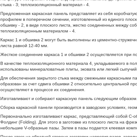
стыка - 3; теплоизоляционный материал - 4.
Предложенная каркасная панель представляет из себя коробчатую
профилем в поперечном сечении, изготовленный из единого плоско
обшивку - 2, в виде плоского листа, жестко соединенных между со
теплоизоляционным материалом - 4.
Каркас 1 и обшивка 2 могут быть выполнены из цементно-стружеч
листа равной 12-40 мм.
Жесткое соединение каркаса 1 и обшивки 2 осуществляется при п
В качестве теплоизоляционного материала 4, укладываемого в пол
использованы минераловатные плиты, эковата или легкий сыпучий
Для обеспечения закрытого стыка между смежными каркасными па
образован за счет сдвига обшивки 2 относительно центральной пр
осуществляют в процессе их соединения.
Изготавливают и собирают каркасную панель следующим образом
Сборка каркасной панели производится в заводских условиях, ге
Первоначально изготавливают каркас, представляющий собой С-о
Фолдинг (Folding). Для этого в заготовке из плоского листа на ф
небольшие V-образные пазы. Затем в пазы подается клеевая комп
После этого на обратной стороне заготовки напротив пазов, запо