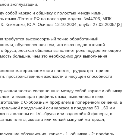
ьной эксплуатации.
у собой каркас и обшивку с полостью между ними,
ь стыка /Патент РФ на полезную модель №44703, МПК
К. Клименко, Ю.А. Осипов, 13.10.2004, опубл. 27.03.2005/ [2]
ния требуется высокосортный точно обработанный
нели, обусловленная тем, что из-за недостаточной
го бруса, жесткая обшивка выполняет роль подкрепляющего
оимость большие, чем это необходимо для выполнения
ижение материалоемкости панели, трудозатрат при ее
ти, пространственной жесткости и несущей способности
одержащая жестко соединенные между собой каркас и обшивку
алом, и имеющая профиль стыка, выполнена в виде
 изготовлен с С-образным профилем в поперечном сечении, а
ентральной продольной оси каркаса в пределах 50…60 мм;
вка выполнены из LVL-бруса или водостойкой фанеры; в
тные плиты, эковата или легкий сыпучий материал,
едующие обозначения: каркас - 1, обшивка - 2; профиль