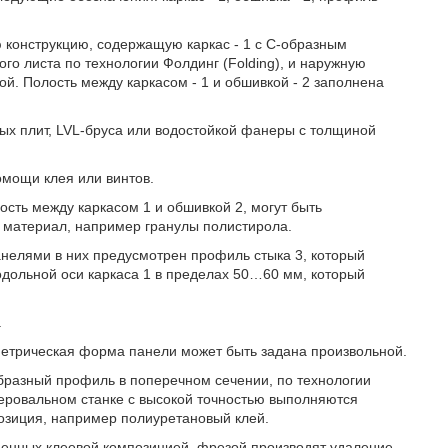
 конструкцию, содержащую каркас - 1 с С-образным
го листа по технологии Фолдинг (Folding), и наружную
бой. Полость между каркасом - 1 и обшивкой - 2 заполнена
ных плит, LVL-бруса или водостойкой фанеры с толщиной
омощи клея или винтов.
ость между каркасом 1 и обшивкой 2, могут быть
 материал, например гранулы полистирола.
нелями в них предусмотрен профиль стыка 3, который
одольной оси каркаса 1 в пределах 50…60 мм, который
.
ометрическая форма панели может быть задана произвольной.
бразный профиль в поперечном сечении, по технологии
резеровальном станке с высокой точностью выполняются
озиция, например полиуретановый клей.
лненных клеевой композицией, фрезой производят удаление