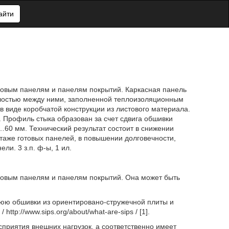
айти
теновым панелям и панелям покрытий. Каркасная панель
олостью между ними, заполненной теплоизоляционным
 виде коробчатой конструкции из листового материала.
 Профиль стыка образован за счет сдвига обшивки
…60 мм. Технический результат состоит в снижении
таже готовых панелей, в повышении долговечности,
ли. 3 з.п. ф-ы, 1 ил.
теновым панелям и панелям покрытий. Она может быть
юю обшивки из ориентировано-стружечной плиты и
p://www.sips.org/about/what-are-sips / [1].
осприятия внешних нагрузок, а соответственно имеет