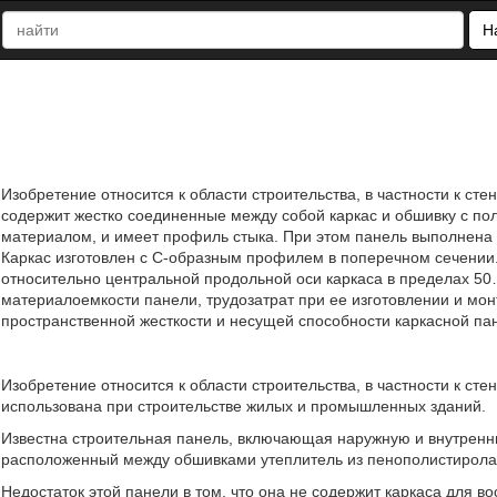
Н
Изобретение относится к области строительства, в частности к с
содержит жестко соединенные между собой каркас и обшивку с п
материалом, и имеет профиль стыка. При этом панель выполнена в
Каркас изготовлен с С-образным профилем в поперечном сечении.
относительно центральной продольной оси каркаса в пределах 50
материалоемкости панели, трудозатрат при ее изготовлении и мон
пространственной жесткости и несущей способности каркасной пане
Изобретение относится к области строительства, в частности к с
использована при строительстве жилых и промышленных зданий.
Известна строительная панель, включающая наружную и внутренн
расположенный между обшивками утеплитель из пенополистирола / htt
Недостаток этой панели в том, что она не содержит каркаса для в