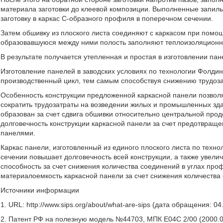
материала заготовки до клеевой композиции. Выполненные запилы
заготовку в каркас С-образного профиля в поперечном сечении.
Затем обшивку из плоского листа соединяют с каркасом при помощ
образовавшуюся между ними полость заполняют теплоизоляцион
В результате получается утепленная и простая в изготовлении па
Изготовление панелей в заводских условиях по технологии Фолдин
производственный цикл, тем самым способствуя снижению трудоза
Особенность конструкции предложенной каркасной панели позволяе
сократить трудозатраты на возведении жилых и промышленных зда
образован за счет сдвига обшивки относительно центральной про
долговечность конструкции каркасной панели за счет предотвращ
панелями.
Каркас панели, изготовленный из единого плоского листа по техно
сечении повышает долговечность всей конструкции, а также увели
способность за счет снижения количества соединений в углах про
материалоемкость каркасной панели за счет снижения количества 
Источники информации
1. URL: http://www.sips.org/about/what-are-sips (дата обращения: 04
2. Патент РФ на полезную модель №44703, МПК Е04С 2/00 (2000.01)