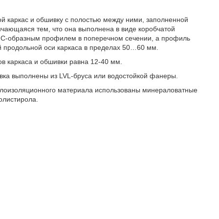
й каркас и обшивку с полостью между ними, заполненной
чающаяся тем, что она выполнена в виде коробчатой
 с С-образным профилем в поперечном сечении, а профиль
й продольной оси каркаса в пределах 50…60 мм.
ов каркаса и обшивки равна 12-40 мм.
шивка выполнены из LVL-бруса или водостойкой фанеры.
 теплоизоляционного материала использованы минераловатные
олистирола.