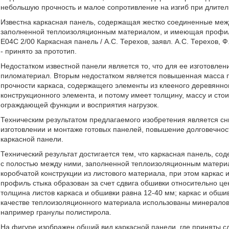
небольшую прочность и малое сопротивление на изгиб при длител
Известна каркасная панель, содержащая жестко соединенные межд
заполненной теплоизоляционным материалом, и имеющая профил
Е04С 2/00 Каркасная панель / А.С. Терехов, заявл. А.С. Терехов, Ф.
- принято за прототип.
Недостатком известной панели является то, что для ее изготовле
пиломатериал. Вторым недостатком является повышенная масса па
прочности каркаса, содержащего элементы из клееного деревянно
конструкционного элемента, и потому имеет толщину, массу и ст
ограждающей функции и восприятия нагрузок.
Техническим результатом предлагаемого изобретения является сн
изготовлении и монтаже готовых панелей, повышение долговечнос
каркасной панели.
Технический результат достигается тем, что каркасная панель, с
с полостью между ними, заполненной теплоизоляционным матери
коробчатой конструкции из листового материала, при этом каркас
профиль стыка образован за счет сдвига обшивки относительно ц
толщина листов каркаса и обшивки равна 12-40 мм; каркас и обши
качестве теплоизоляционного материала использованы минералова
например гранулы полистирола.
На фигуре изображен общий вид каркасной панели, где приняты сл