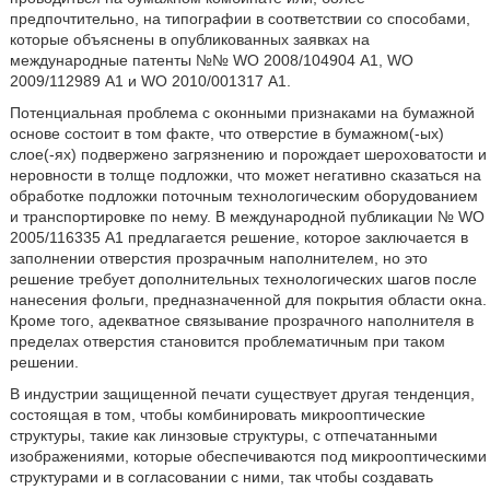
предпочтительно, на типографии в соответствии со способами,
которые объяснены в опубликованных заявках на
международные патенты №№ WO 2008/104904 А1, WO
2009/112989 А1 и WO 2010/001317 А1.
Потенциальная проблема с оконными признаками на бумажной
основе состоит в том факте, что отверстие в бумажном(-ых)
слое(-ях) подвержено загрязнению и порождает шероховатости и
неровности в толще подложки, что может негативно сказаться на
обработке подложки поточным технологическим оборудованием
и транспортировке по нему. В международной публикации № WO
2005/116335 А1 предлагается решение, которое заключается в
заполнении отверстия прозрачным наполнителем, но это
решение требует дополнительных технологических шагов после
нанесения фольги, предназначенной для покрытия области окна.
Кроме того, адекватное связывание прозрачного наполнителя в
пределах отверстия становится проблематичным при таком
решении.
В индустрии защищенной печати существует другая тенденция,
состоящая в том, чтобы комбинировать микрооптические
структуры, такие как линзовые структуры, с отпечатанными
изображениями, которые обеспечиваются под микрооптическими
структурами и в согласовании с ними, так чтобы создавать