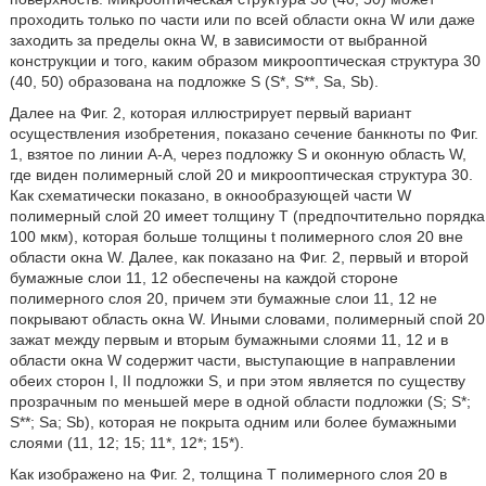
проходить только по части или по всей области окна W или даже
заходить за пределы окна W, в зависимости от выбранной
конструкции и того, каким образом микрооптическая структура 30
(40, 50) образована на подложке S (S*, S**, Sa, Sb).
Далее на Фиг. 2, которая иллюстрирует первый вариант
осуществления изобретения, показано сечение банкноты по Фиг.
1, взятое по линии А-А, через подложку S и оконную область W,
где виден полимерный слой 20 и микрооптическая структура 30.
Как схематически показано, в окнообразующей части W
полимерный слой 20 имеет толщину Т (предпочтительно порядка
100 мкм), которая больше толщины t полимерного слоя 20 вне
области окна W. Далее, как показано на Фиг. 2, первый и второй
бумажные слои 11, 12 обеспечены на каждой стороне
полимерного слоя 20, причем эти бумажные слои 11, 12 не
покрывают область окна W. Иными словами, полимерный спой 20
зажат между первым и вторым бумажными слоями 11, 12 и в
области окна W содержит части, выступающие в направлении
обеих сторон I, II подложки S, и при этом является по существу
прозрачным по меньшей мере в одной области подложки (S; S*;
S**; Sa; Sb), которая не покрыта одним или более бумажными
слоями (11, 12; 15; 11*, 12*; 15*).
Как изображено на Фиг. 2, толщина Т полимерного слоя 20 в