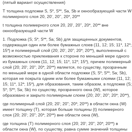
(пятый вариант осуществления)
Т толщина подложки S, S*, S**, Sa, Sb и окнообразующей части W
полимерного слоя 20, 20', 20'', 20*, 20**
t толщина полимерного слоя 20, 20', 20'', 20*, 20** вне
окнообразующей части W
1. Подложка (S; S*; S**; Sa; Sb) для защищенных документов,
содержащая один или более бумажных слоев (11, 12; 15; 11*, 12*;
15*) и полимерный слой (20; 20'; 20ʺ; 20*; 20**), выполненный с
возможностью приклеивания к стороне по меньшей мере одного
из бумажных слоев (11, 12; 15; 11*, 12*; 15*), причем полимерный
слой (20; 20'; 20ʺ; 20*; 20**) является, по существу, прозрачным
по меньшей мере в одной области подложки (S; S*; S**; Sa; Sb),
которая не покрыта одним или более бумажными слоями (11, 12;
15; 11*, 12*; 15*), для образования, таким образом, в подложке (S;
S*; S**; Sa; Sb) по существу, прозрачного окна (W), которое
образовано и закрыто полимерным слоем (20; 20'; 20ʺ; 20*; 20**),
где полимерный слой (20; 20'; 20ʺ; 20*; 20**) в области окна (W)
имеет толщину (Т), которая больше толщины (t) полимерного
слоя (20; 20'; 20ʺ; 20*; 20**) вне области окна (W),
где толщина (Т) полимерного слоя (20; 20'; 20ʺ; 20*; 20**) в
области окна (W), по существу, равна сумме значений толщины