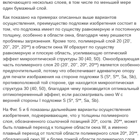
включающего несколько слоев, в том числе по меньшей мере
один бумажный слой.
Как показано на примерах описанных выше вариантов
осуществления, преимущество подложки изобретения состоит в
том, что подложка имеет по существу равномерную и постоянную
толщину, особенно в области окна, благодаря чему решаются
проблемы загрязнения. Кроме того, полимерный слой 20 (20',
20'', 20*, 20**) в области окна W образует по существу
равномерную и плоскую область, усиливающую оптический
эффект микрооптической структуры 30 (40, 50). Окнообразующая
часть полимерного слоя 20 (20', 20'', 20*, 20**) является особенно
предпочтительной, потому что обеспечивает адекватную опору
для печати изображения на стороне подложки S (S*, S**, Sa, Sb),
противоположной той стороне, где находится микрооптическая
структура 30 (40, 50), благодаря чему производится оптимальный
оптикопеременный эффект, если рассматривать окно W с
верхней стороны I подложки S (S*, S**, Sa, Sb).
На Фиг. 5 и 6 показаны дальнейшие варианты осуществления
изобретения, подчеркивающие, что у толщины полимерного
слоя, обозначенного ссылочной позицией 20*, соотв. 20**, может
быть плавный переход к толщине области окна W, а именно
плавный переход от толстой области полимерного слоя 20*, 20**,
образующей окно W, к более тонкой области полимерного слоя