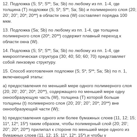
12. Подложка (S; S*; S**; Sa; Sb) по любому из пп. 1-4, где
толщина (Т) подложки (S; S*; S**; Sa; Sb) и полимерного слоя (20;
20'; 20ʺ; 20*; 20**) в области окна (W) составляет порядка 100
мкм.
13. Подложка (Sa; Sb) по любому из пп. 1-4, где толщина
полимерного слоя (20*; 20**) содержит плавный переход к
области окна (W).
14. Подложка (S; S*; S**; Sa; Sb) по любому из пп. 1-4, где
микрооптическая структура (30; 40; 50; 60; 70) представляет
собой линзовую структуру.
15. Способ изготовления подложки (S; S*; S**; Sa; Sb) по п. 1,
включающий этапы:
a) предоставления по меньшей мере одного полимерного слоя
(20; 20'; 20ʺ; 20*; 20**), содержащего по меньшей мере одну
окнообразующую часть (W), толщина (Т) которой больше
толщины (t) полимерного слоя (20; 20'; 20ʺ; 20*; 20**) вне
окнообразующей части (W);
b) предоставления одного или более бумажных слоев (11, 12; 15;
11*, 12*; 15*) таким образом, чтобы полимерный слой (20; 20';
20ʺ; 20*; 20**) прилипал к стороне по меньшей мере одного из
бумажных слоев (11, 12; 15; 11*, 12*; 15*),и чтобы у