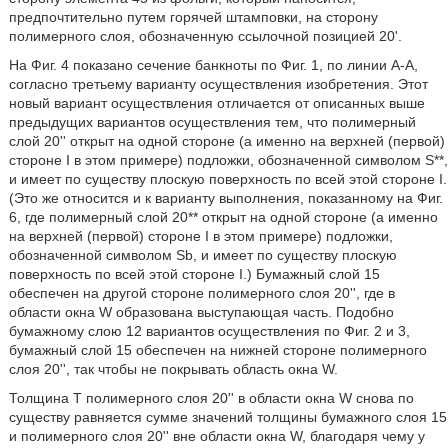
предпочтительно путем горячей штамповки, на сторону
полимерного слоя, обозначенную ссылочной позицией 20'.
На Фиг. 4 показано сечение банкноты по Фиг. 1, по линии А-А,
согласно третьему варианту осуществления изобретения. Этот
новый вариант осуществления отличается от описанных выше
предыдущих вариантов осуществления тем, что полимерный
слой 20'' открыт на одной стороне (а именно на верхней (первой)
стороне I в этом примере) подложки, обозначенной символом S**,
и имеет по существу плоскую поверхность по всей этой стороне I.
(Это же относится и к варианту выполнения, показанному на Фиг.
6, где полимерный слой 20** открыт на одной стороне (а именно
на верхней (первой) стороне I в этом примере) подложки,
обозначенной символом Sb, и имеет по существу плоскую
поверхность по всей этой стороне I.) Бумажный слой 15
обеспечен на другой стороне полимерного слоя 20'', где в
области окна W образована выступающая часть. Подобно
бумажному слою 12 вариантов осуществления по Фиг. 2 и 3,
бумажный слой 15 обеспечен на нижней стороне полимерного
слоя 20'', так чтобы не покрывать область окна W.
Толщина Т полимерного слоя 20'' в области окна W снова по
существу равняется сумме значений толщины бумажного слоя 15
и полимерного слоя 20'' вне области окна W, благодаря чему у