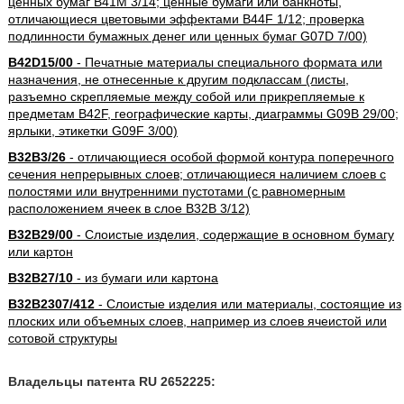
ценных бумаг B41M 3/14; ценные бумаги или банкноты,
отличающиеся цветовыми эффектами B44F 1/12; проверка
подлинности бумажных денег или ценных бумаг G07D 7/00)
B42D15/00
- Печатные материалы специального формата или
назначения, не отнесенные к другим подклассам (листы,
разъемно скрепляемые между собой или прикрепляемые к
предметам B42F, географические карты, диаграммы G09B 29/00;
ярлыки, этикетки G09F 3/00)
B32B3/26
- отличающиеся особой формой контура поперечного
сечения непрерывных слоев; отличающиеся наличием слоев с
полостями или внутренними пустотами (с равномерным
расположением ячеек в слое B32B 3/12)
B32B29/00
- Слоистые изделия, содержащие в основном бумагу
или картон
B32B27/10
- из бумаги или картона
B32B2307/412
- Слоистые изделия или материалы, состоящие из
плоских или объемных слоев, например из слоев ячеистой или
сотовой структуры
Владельцы патента RU 2652225: