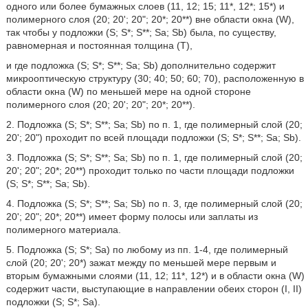
одного или более бумажных слоев (11, 12; 15; 11*, 12*; 15*) и
полимерного слоя (20; 20'; 20ʺ; 20*; 20**) вне области окна (W),
так чтобы у подложки (S; S*; S**; Sa; Sb) была, по существу,
равномерная и постоянная толщина (Т),
и где подложка (S; S*; S**; Sa; Sb) дополнительно содержит
микрооптическую структуру (30; 40; 50; 60; 70), расположенную в
области окна (W) по меньшей мере на одной стороне
полимерного слоя (20; 20'; 20ʺ; 20*; 20**).
2. Подложка (S; S*; S**; Sa; Sb) по п. 1, где полимерный слой (20;
20'; 20ʺ) проходит по всей площади подложки (S; S*; S**; Sa; Sb).
3. Подложка (S; S*; S**; Sa; Sb) по п. 1, где полимерный слой (20;
20'; 20ʺ; 20*; 20**) проходит только по части площади подложки
(S; S*; S**; Sa; Sb).
4. Подложка (S; S*; S**; Sa; Sb) по п. 3, где полимерный слой (20;
20'; 20ʺ; 20*; 20**) имеет форму полосы или заплаты из
полимерного материала.
5. Подложка (S; S*; Sa) по любому из пп. 1-4, где полимерный
слой (20; 20'; 20*) зажат между по меньшей мере первым и
вторым бумажными слоями (11, 12; 11*, 12*) и в области окна (W)
содержит части, выступающие в направлении обеих сторон (I, II)
подложки (S; S*; Sa).