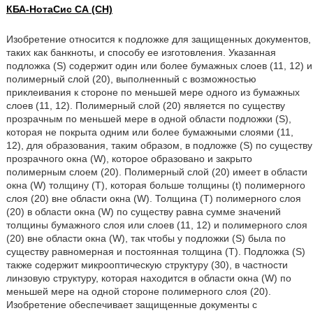
КБА-НотаСис СА (CH)
Изобретение относится к подложке для защищенных документов,
таких как банкноты, и способу ее изготовления. Указанная
подложка (S) содержит один или более бумажных слоев (11, 12) и
полимерный слой (20), выполненный с возможностью
приклеивания к стороне по меньшей мере одного из бумажных
слоев (11, 12). Полимерный слой (20) является по существу
прозрачным по меньшей мере в одной области подложки (S),
которая не покрыта одним или более бумажными слоями (11,
12), для образования, таким образом, в подложке (S) по существу
прозрачного окна (W), которое образовано и закрыто
полимерным слоем (20). Полимерный слой (20) имеет в области
окна (W) толщину (Т), которая больше толщины (t) полимерного
слоя (20) вне области окна (W). Толщина (Т) полимерного слоя
(20) в области окна (W) по существу равна сумме значений
толщины бумажного слоя или слоев (11, 12) и полимерного слоя
(20) вне области окна (W), так чтобы у подложки (S) была по
существу равномерная и постоянная толщина (Т). Подложка (S)
также содержит микрооптическую структуру (30), в частности
линзовую структуру, которая находится в области окна (W) по
меньшей мере на одной стороне полимерного слоя (20).
Изобретение обеспечивает защищенные документы с