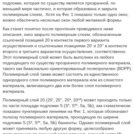
подложки, которая по существу является прозрачной, по
меньшей мере частично, и которая образована и закрыта
полимерным слоем,. Хотя на Фиг. 1 показано только одно окно,
можно обеспечить несколько окон любой желаемой формы.
Как станет понятно после прочтения приводимого ниже
описания, окно закрыто полимерным слоем, обозначенным
ссылочной позицией 20 в контексте первого варианта
осуществления и ссылочными позициями 20' и 20'' в контексте
второго и третьего вариантов осуществления, соответственно.
Этот полимерный слой может быть выполнен из любого
подходящего по существу прозрачного полимерного материала,
такого как биаксиально-ориентированный полипропилен (ВОРР).
Полимерный слой также может состоять из единственного
однородного слоя полимерного материала или из слоистого
материала, включающего два или более слоя полимерного
материала.
Полимерный слой 20 (20', 20'', 20*, 20**) может проходить только
по части площади подложки S (S*, S**, Sa, Sb), как схематически
показано пунктирными линиями на Фиг. 1, которые обозначают
полоску полимерного материала, проходящую по ширине
подложки S (S*, S**, Sa, Sb) банкноты. Однако полимерный слой
может принимать любую другую форму, целесообразно