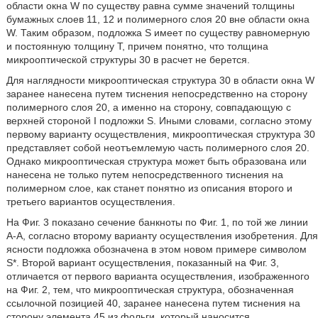
области окна W по существу равна сумме значений толщины
бумажных слоев 11, 12 и полимерного слоя 20 вне области окна
W. Таким образом, подложка S имеет по существу равномерную
и постоянную толщину Т, причем понятно, что толщина
микрооптической структуры 30 в расчет не берется.
Для наглядности микрооптическая структура 30 в области окна W
заранее нанесена путем тиснения непосредственно на сторону
полимерного слоя 20, а именно на сторону, совпадающую с
верхней стороной I подложки S. Иными словами, согласно этому
первому варианту осуществления, микрооптическая структура 30
представляет собой неотъемлемую часть полимерного слоя 20.
Однако микрооптическая структура может быть образована или
нанесена не только путем непосредственного тиснения на
полимерном слое, как станет понятно из описания второго и
третьего вариантов осуществления.
На Фиг. 3 показано сечение банкноты по Фиг. 1, по той же линии
А-А, согласно второму варианту осуществления изобретения. Для
ясности подложка обозначена в этом новом примере символом
S*. Второй вариант осуществления, показанный на Фиг. 3,
отличается от первого варианта осуществления, изображенного
на Фиг. 2, тем, что микрооптическая структура, обозначенная
ссылочной позицией 40, заранее нанесена путем тиснения на
сторону элемента 45 из фольги, который наносится,