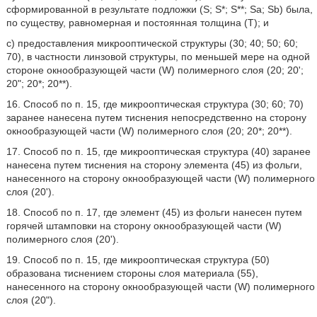
сформированной в результате подложки (S; S*; S**; Sa; Sb) была,
по существу, равномерная и постоянная толщина (Т); и
c) предоставления микрооптической структуры (30; 40; 50; 60;
70), в частности линзовой структуры, по меньшей мере на одной
стороне окнообразующей части (W) полимерного слоя (20; 20';
20ʺ; 20*; 20**).
16. Способ по п. 15, где микрооптическая структура (30; 60; 70)
заранее нанесена путем тиснения непосредственно на сторону
окнообразующей части (W) полимерного слоя (20; 20*; 20**).
17. Способ по п. 15, где микрооптическая структура (40) заранее
нанесена путем тиснения на сторону элемента (45) из фольги,
нанесенного на сторону окнообразующей части (W) полимерного
слоя (20').
18. Способ по п. 17, где элемент (45) из фольги нанесен путем
горячей штамповки на сторону окнообразующей части (W)
полимерного слоя (20').
19. Способ по п. 15, где микрооптическая структура (50)
образована тиснением стороны слоя материала (55),
нанесенного на сторону окнообразующей части (W) полимерного
слоя (20ʺ).