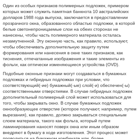
Один из особых признаков полимерных подложек, примером
которых может служить памятная банкнота 10 австралийских
долларов 1988 года выпуска, заключается в предоставлении
прозрачного окна, образованного областью подложки, в которой
белые светонепроницаемые слои на обеих сторонах не
нанесены, чтобы часть полимерного материала осталась
незамутненной. Эту оконную часть, как правило, используют,
чтобы обеспечивать дополнительную защиту путем
формирования или нанесения в окне таких признаков, как
тиснения, отпечатанные изображения и такие элементы из
фольги, как оптически изменяющиеся устройства (OVD).
Подобные оконные признаки могут создаваться в бумажных
подложках и гибридных подложках при условии, что
соответствующий(-ие) бумажный(-ые) слой(-и) обеспечен(-ы)
соответственными отверстиями. В случае гибридных подложек
дополнительный полимерный слой может использоваться для
того, чтобы закрывать окно. В случае бумажных подложек
окнообразующее отверстие (которое получают, например, путем
вырезания), как правило, должно закрываться специальным
слоем материала, такого как фольга, который путем
ламинирования наносят поверх окна или иным образом
внедряют в бумагу в ходе изготовления. Этот процесс может
проводиться на бумажном комбинате или, более