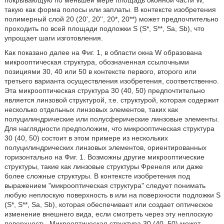
покрывающую по меньшей мере площадь оконной части W,
такую как форма полосы или заплаты. В контексте изобретения
полимерный слой 20 (20', 20'', 20*, 20**) может предпочтительно
проходить по всей площади подложки S (S*, S**, Sa, Sb), что
упрощает шаги изготовления.
Как показано далее на Фиг. 1, в области окна W образована
микрооптическая структура, обозначенная ссылочными
позициями 30, 40 или 50 в контексте первого, второго или
третьего варианта осуществления изобретения, соответственно.
Эта микрооптическая структура 30 (40, 50) предпочтительно
является линзовой структурой, т.е. структурой, которая содержит
несколько отдельных линзовых элементов, таких как
полуцилиндрические или полусферические линзовые элементы.
Для наглядности предположим, что микрооптическая структура
30 (40, 50) состоит в этом примере из нескольких
полуцилиндрических линзовых элементов, ориентированных
горизонтально на Фиг. 1. Возможны другие микрооптические
структуры, такие как линзовые структуры Френеля или даже
более сложные структуры. В контексте изобретения под
выражением "микрооптическая структура" следует понимать
любую неплоскую поверхность в или на поверхности подложки S
(S*, S**, Sa, Sb), которая обеспечивает или создает оптическое
изменение внешнего вида, если смотреть через эту неплоскую
поверхность. Микрооптическая структура 30 (40, 50) может