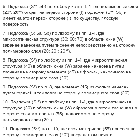
6. Подложка (S**; Sb) по любому из пп. 1-4, где полимерный слой
(20ʺ; 20**) открыт на первой стороне (I) подложки (S**; Sb) и
имеет на этой первой стороне (I), по существу, плоскую
поверхность.
7. Подложка (S; Sa; Sb) по любому из пп. 1-4, где
микрооптическая структура (30; 60; 70) в области окна (W)
заранее нанесена путем тиснения непосредственно на сторону
полимерного слоя (20; 20*; 20**).
8. Подложка (S*) по любому из пп. 1-4, где микрооптическая
структура (40) в области окна (W) заранее нанесена путем
тиснения на сторону элемента (45) из фольги, наносимого на
сторону полимерного слоя (20').
9. Подложка (S*) по п. 8, где элемент (45) из фольги нанесен
путем горячей штамповки на сторону полимерного слоя (20').
10. Подложка (S**) по любому из пп. 1-4, где микрооптическая
структура (50) в области окна (W) образована путем тиснения на
стороне слоя материала (55), наносимого на сторону
полимерного слоя (20ʺ).
11. Подложка (S**) по п. 10, где слой материала (55) нанесен на
сторону полимерного слоя (20ʺ) посредством печати.