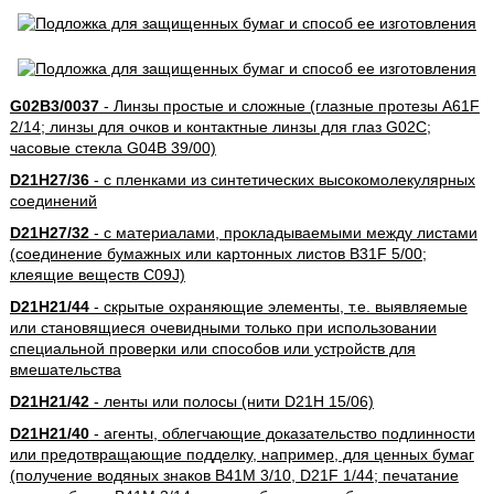
G02B3/0037
- Линзы простые и сложные (глазные протезы A61F
2/14; линзы для очков и контактные линзы для глаз G02C;
часовые стекла G04B 39/00)
D21H27/36
- с пленками из синтетических высокомолекулярных
соединений
D21H27/32
- с материалами, прокладываемыми между листами
(соединение бумажных или картонных листов B31F 5/00;
клеящие веществ C09J)
D21H21/44
- скрытые охраняющие элементы, т.е. выявляемые
или становящиеся очевидными только при использовании
специальной проверки или способов или устройств для
вмешательства
D21H21/42
- ленты или полосы (нити D21H 15/06)
D21H21/40
- агенты, облегчающие доказательство подлинности
или предотвращающие подделку, например, для ценных бумаг
(получение водяных знаков B41M 3/10, D21F 1/44; печатание