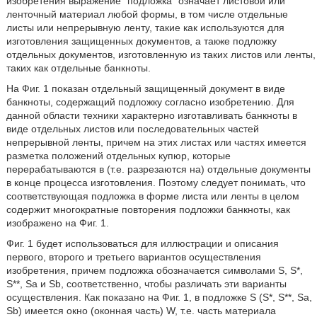
изобретения выражение "подложка" означает листовой или
ленточный материал любой формы, в том числе отдельные
листы или непрерывную ленту, такие как используются для
изготовления защищенных документов, а также подложку
отдельных документов, изготовленную из таких листов или ленты,
таких как отдельные банкноты.
На Фиг. 1 показан отдельный защищенный документ в виде
банкноты, содержащий подложку согласно изобретению. Для
данной области техники характерно изготавливать банкноты в
виде отдельных листов или последовательных частей
непрерывной ленты, причем на этих листах или частях имеется
разметка положений отдельных купюр, которые
перерабатываются в (т.е. разрезаются на) отдельные документы
в конце процесса изготовления. Поэтому следует понимать, что
соответствующая подложка в форме листа или ленты в целом
содержит многократные повторения подложки банкноты, как
изображено на Фиг. 1.
Фиг. 1 будет использоваться для иллюстрации и описания
первого, второго и третьего вариантов осуществления
изобретения, причем подложка обозначается символами S, S*,
S**, Sa и Sb, соответственно, чтобы различать эти варианты
осуществления. Как показано на Фиг. 1, в подложке S (S*, S**, Sa,
Sb) имеется окно (оконная часть) W, т.е. часть материала